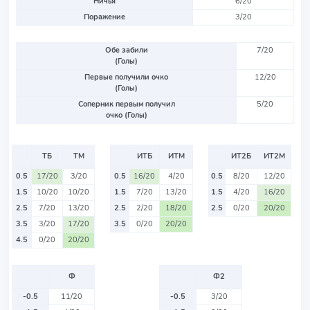
Ничья
6/20
Поражение
3/20
Обе забили
7/20
(Голы)
Первые получили очко
12/20
(Голы)
Соперник первым получил
5/20
очко (Голы)
ТБ
ТМ
ИТБ
ИТМ
ИТ2Б
ИТ2М
0.5
17/20
3/20
0.5
16/20
4/20
0.5
8/20
12/20
1.5
10/20
10/20
1.5
7/20
13/20
1.5
4/20
16/20
2.5
7/20
13/20
2.5
2/20
18/20
2.5
0/20
20/20
3.5
3/20
17/20
3.5
0/20
20/20
4.5
0/20
20/20
Ф
Ф2
-0.5
11/20
-0.5
3/20