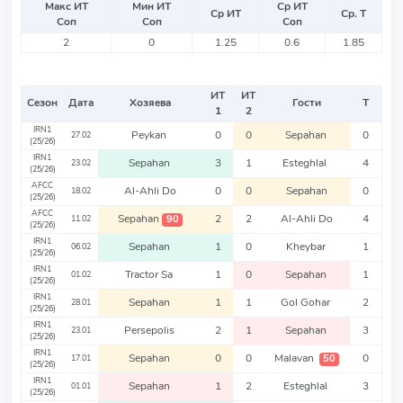
Макс ИТ
Мин ИТ
Ср ИТ
Ср ИТ
Ср. Т
Соп
Соп
Соп
2
0
1.25
0.6
1.85
ИТ
ИТ
Сезон
Дата
Хозяева
Гости
Т
1
2
IRN1
Peykan
0
0
Sepahan
0
27.02
(25/26)
IRN1
Sepahan
3
1
Esteghlal
4
23.02
(25/26)
AFCC
Al-Ahli Do
0
0
Sepahan
0
18.02
(25/26)
AFCC
Sepahan
2
2
Al-Ahli Do
4
90
11.02
(25/26)
IRN1
Sepahan
1
0
Kheybar
1
06.02
(25/26)
IRN1
Tractor Sa
1
0
Sepahan
1
01.02
(25/26)
IRN1
Sepahan
1
1
Gol Gohar
2
28.01
(25/26)
IRN1
Persepolis
2
1
Sepahan
3
23.01
(25/26)
IRN1
Sepahan
0
0
Malavan
0
50
17.01
(25/26)
IRN1
Sepahan
1
2
Esteghlal
3
01.01
(25/26)