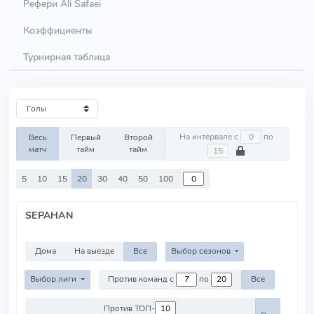
Рефери Ali Safaei
Коэффициенты
Турнирная таблица
На интервале с
по
Весь
Первый
Второй
матч
тайм
тайм
5
10
15
20
30
40
50
100
SEPAHAN
Дома
На выезде
Все
Выбор сезонов
Выбор лиги
Против команд с
по
Все
Против ТОП-