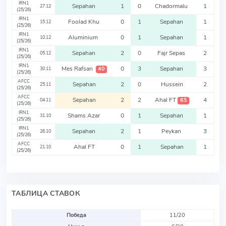
IRN1
Sepahan
1
0
Chadormalu
1
27.12
(25/26)
IRN1
Foolad Khu
0
1
Sepahan
1
15.12
(25/26)
IRN1
Aluminium
0
1
Sepahan
1
10.12
(25/26)
IRN1
Sepahan
2
0
Fajr Sepas
2
05.12
(25/26)
IRN1
Mes Rafsan
0
3
Sepahan
3
40
30.11
(25/26)
AFCC
Sepahan
2
0
Hussein
2
25.11
(25/26)
AFCC
Sepahan
2
2
Ahal FT
4
65
04.11
(25/26)
IRN1
Shams Azar
0
1
Sepahan
1
31.10
(25/26)
IRN1
Sepahan
2
1
Peykan
3
26.10
(25/26)
AFCC
Ahal FT
0
1
Sepahan
1
21.10
(25/26)
ТАБЛИЦА СТАВОК
Победа
11/20