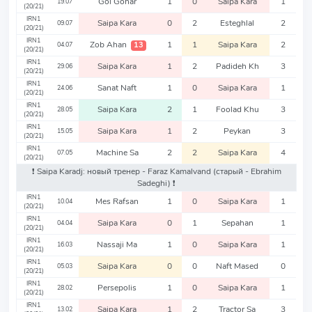
Gol Gohar
1
0
Saipa Kara
1
19.07
(20/21)
IRN1
Saipa Kara
0
2
Esteghlal
2
09.07
(20/21)
IRN1
Zob Ahan
1
1
Saipa Kara
2
13
04.07
(20/21)
IRN1
Saipa Kara
1
2
Padideh Kh
3
29.06
(20/21)
IRN1
Sanat Naft
1
0
Saipa Kara
1
24.06
(20/21)
IRN1
Saipa Kara
2
1
Foolad Khu
3
28.05
(20/21)
IRN1
Saipa Kara
1
2
Peykan
3
15.05
(20/21)
IRN1
Machine Sa
2
2
Saipa Kara
4
07.05
(20/21)
❗️ Saipa Karadj: новый тренер - Faraz Kamalvand
(старый - Ebrahim
Sadeghi)
❗️
IRN1
Mes Rafsan
1
0
Saipa Kara
1
10.04
(20/21)
IRN1
Saipa Kara
0
1
Sepahan
1
04.04
(20/21)
IRN1
Nassaji Ma
1
0
Saipa Kara
1
16.03
(20/21)
IRN1
Saipa Kara
0
0
Naft Mased
0
05.03
(20/21)
IRN1
Persepolis
1
0
Saipa Kara
1
28.02
(20/21)
IRN1
Saipa Kara
1
2
Tractor Sa
3
13.02