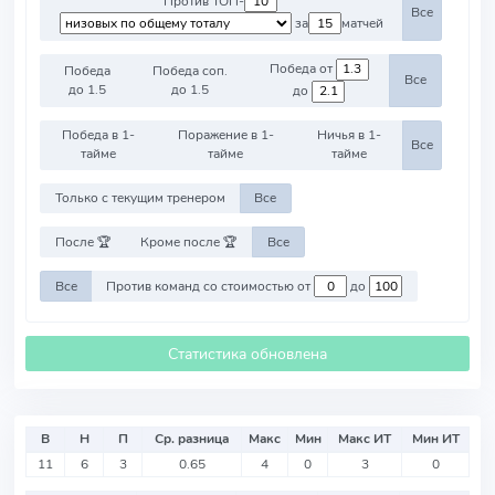
Против ТОП-
Все
за
матчей
Победа от
Победа
Победа соп.
Все
до 1.5
до 1.5
до
Победа в 1-
Поражение в 1-
Ничья в 1-
Все
тайме
тайме
тайме
Только с текущим тренером
Все
После 🏆
Кроме после 🏆
Все
Все
Против команд со стоимостью от
до
Статистика обновлена
В
Н
П
Ср. разница
Макс
Мин
Макс ИТ
Мин ИТ
11
6
3
0.65
4
0
3
0