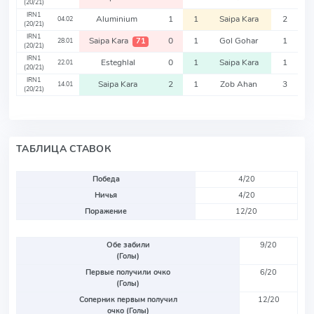
(20/21)
IRN1
Aluminium
1
1
Saipa Kara
2
04.02
(20/21)
IRN1
Saipa Kara
0
1
Gol Gohar
1
71
28.01
(20/21)
IRN1
Esteghlal
0
1
Saipa Kara
1
22.01
(20/21)
IRN1
Saipa Kara
2
1
Zob Ahan
3
14.01
(20/21)
ТАБЛИЦА СТАВОК
Победа
4/20
Ничья
4/20
Поражение
12/20
Обе забили
9/20
(Голы)
Первые получили очко
6/20
(Голы)
Соперник первым получил
12/20
очко (Голы)