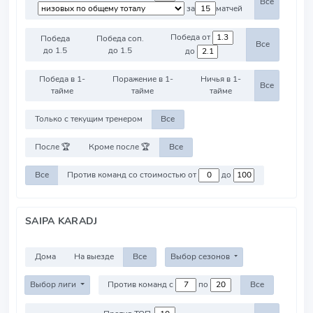
Все
за
матчей
Победа от
Победа
Победа соп.
Все
до 1.5
до 1.5
до
Победа в 1-
Поражение в 1-
Ничья в 1-
Все
тайме
тайме
тайме
Только с текущим тренером
Все
После 🏆
Кроме после 🏆
Все
Все
Против команд со стоимостью от
до
SAIPA KARADJ
Дома
На выезде
Все
Выбор сезонов
Выбор лиги
Против команд с
по
Все