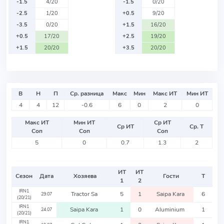
-1.5
4/20
-1.5
0/20
-2.5
1/20
+0.5
9/20
-3.5
0/20
+1.5
16/20
+0.5
17/20
+2.5
19/20
+1.5
20/20
+3.5
20/20
В
Н
П
Ср. разница
Макс
Мин
Макс ИТ
Мин ИТ
4
4
12
-0.6
6
0
2
0
Макс ИТ
Мин ИТ
Ср ИТ
Ср ИТ
Ср. Т
Соп
Соп
Соп
5
0
0.7
1.3
2
ИТ
ИТ
Сезон
Дата
Хозяева
Гости
Т
1
2
IRN1
Tractor Sa
5
1
Saipa Kara
6
29.07
(20/21)
IRN1
Saipa Kara
1
0
Aluminium
1
24.07
(20/21)
IRN1