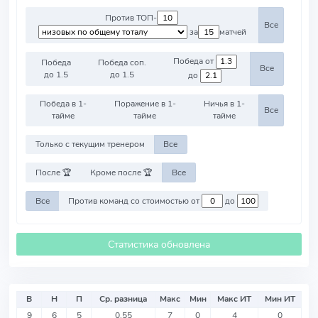
Против ТОП-
Все
за
матчей
Победа от
Победа
Победа соп.
Все
до 1.5
до 1.5
до
Победа в 1-
Поражение в 1-
Ничья в 1-
Все
тайме
тайме
тайме
Только с текущим тренером
Все
После 🏆
Кроме после 🏆
Все
Все
Против команд со стоимостью от
до
Статистика обновлена
В
Н
П
Ср. разница
Макс
Мин
Макс ИТ
Мин ИТ
9
6
5
0.55
7
0
4
0