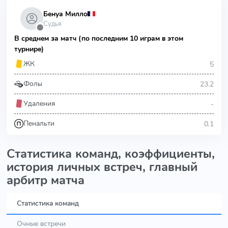
Бенуа Милло
Судья
⬤
В среднем за матч (по последним 10 играм в этом
турнире)
5
ЖК
23.2
Фолы
-
Удаления
0.1
Пенальти
Статистика команд, коэффициенты,
история личных встреч, главный
арбитр матча
Статистика команд
Очные встречи