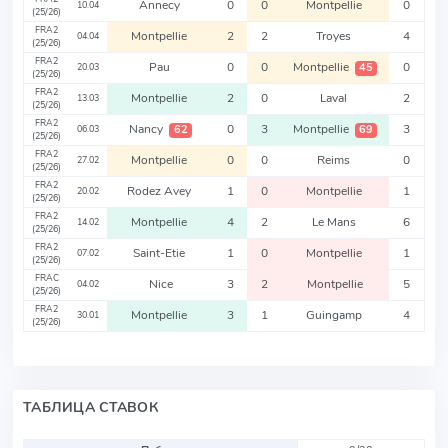
Annecy
0
0
Montpellie
0
10.04
(25/26)
FRA2
Montpellie
2
2
Troyes
4
04.04
(25/26)
FRA2
Pau
0
0
Montpellie
0
45
20.03
(25/26)
FRA2
Montpellie
2
0
Laval
2
13.03
(25/26)
FRA2
Nancy
0
3
Montpellie
3
62
69
06.03
(25/26)
FRA2
Montpellie
0
0
Reims
0
27.02
(25/26)
FRA2
Rodez Avey
1
0
Montpellie
1
20.02
(25/26)
FRA2
Montpellie
4
2
Le Mans
6
14.02
(25/26)
FRA2
Saint-Etie
1
0
Montpellie
1
07.02
(25/26)
FRAC
Nice
3
2
Montpellie
5
04.02
(25/26)
FRA2
Montpellie
3
1
Guingamp
4
30.01
(25/26)
ТАБЛИЦА СТАВОК