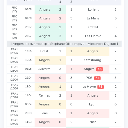
1
2
FRIC
Angers
2
1
Lorient
3
08.08
(26)
FRIC
Angers
2
3
Le Mans
5
01.08
(26)
FRIC
Angers
2
1
Creteil
3
25.07
(26)
FRIC
Angers
3
1
Les Herbie
4
22.07
(26)
❗️ Angers: новый тренер - Stephane Gilli
(старый - Alexandre Dujeux)
❗️
FRA1
Brest
1
1
Angers
2
17.05
(25/26)
FRA1
Angers
1
1
Strasbourg
2
10.05
(25/26)
FRA1
Auxerre
3
1
Angers
4
45
03.05
(25/26)
FRA1
Angers
0
3
PSG
3
74
25.04
(25/26)
FRA1
Angers
1
1
Le Havre
2
75
18.04
(25/26)
FRA1
Rennes
2
1
Angers
3
11.04
(25/26)
FRA1
Angers
0
0
Lyon
0
05.04
(25/26)
FRA1
Lens
5
1
Angers
6
20.03
(25/26)
FRA1
Angers
0
2
Nice
2
14.03
(25/26)