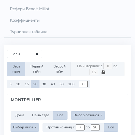
Рефери Benoit Millot
Коэффициенты
Турнирная таблица
На интервале с
по
Весь
Первый
Второй
матч
тайм
тайм
5
10
15
20
30
40
50
100
MONTPELLIER
Дома
На выезде
Все
Выбор сезонов
Выбор лиги
Против команд с
по
Все