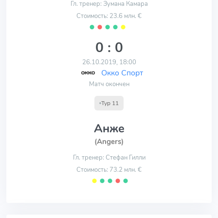
Гл. тренер: Зумана Камара
Стоимость: 23.6 млн. €
⬤
⬤
⬤
⬤
⬤
0 : 0
26.10.2019, 18:00
Окко Спорт
Матч окончен
Тур 11
Анже
(Angers)
Гл. тренер: Стефан Гилли
Стоимость: 73.2 млн. €
⬤
⬤
⬤
⬤
⬤