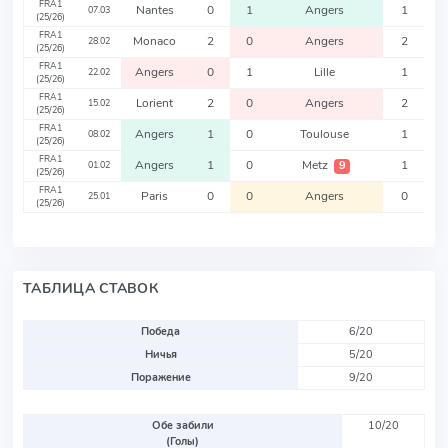
FRA1
Nantes
0
1
Angers
1
07.03
(25/26)
FRA1
Monaco
2
0
Angers
2
28.02
(25/26)
FRA1
Angers
0
1
Lille
1
22.02
(25/26)
FRA1
Lorient
2
0
Angers
2
15.02
(25/26)
FRA1
Angers
1
0
Toulouse
1
08.02
(25/26)
FRA1
Angers
1
0
Metz
1
9
01.02
(25/26)
FRA1
Paris
0
0
Angers
0
25.01
(25/26)
ТАБЛИЦА СТАВОК
Победа
6/20
Ничья
5/20
Поражение
9/20
Обе забили
10/20
(Голы)