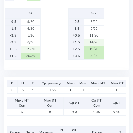
Ф
Ф2
-0.5
9/20
-0.5
5/20
-1.5
6/20
-1.5
0/20
-2.5
1/20
+0.5
11/20
-3.5
0/20
+1.5
14/20
+0.5
15/20
+2.5
19/20
+1.5
20/20
+3.5
20/20
В
Н
П
Ср. разница
Макс
Мин
Макс ИТ
Мин ИТ
6
5
9
-0.55
6
0
3
0
Макс ИТ
Мин ИТ
Ср ИТ
Ср ИТ
Ср. Т
Соп
Соп
Соп
5
0
0.9
1.45
2.35
ИТ
ИТ
Сезон
Дата
Хозяева
Гости
Т