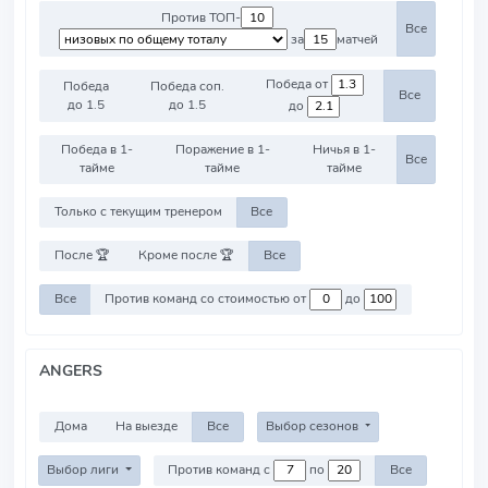
Против ТОП-
Все
за
матчей
Победа от
Победа
Победа соп.
Все
до 1.5
до 1.5
до
Победа в 1-
Поражение в 1-
Ничья в 1-
Все
тайме
тайме
тайме
Только с текущим тренером
Все
После 🏆
Кроме после 🏆
Все
Все
Против команд со стоимостью от
до
ANGERS
Дома
На выезде
Все
Выбор сезонов
Выбор лиги
Против команд с
по
Все