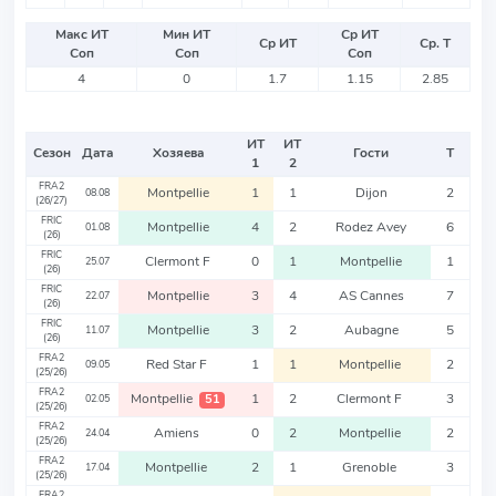
Макс ИТ
Мин ИТ
Ср ИТ
Ср ИТ
Ср. Т
Соп
Соп
Соп
4
0
1.7
1.15
2.85
ИТ
ИТ
Сезон
Дата
Хозяева
Гости
Т
1
2
FRA2
Montpellie
1
1
Dijon
2
08.08
(26/27)
FRIC
Montpellie
4
2
Rodez Avey
6
01.08
(26)
FRIC
Clermont F
0
1
Montpellie
1
25.07
(26)
FRIC
Montpellie
3
4
AS Cannes
7
22.07
(26)
FRIC
Montpellie
3
2
Aubagne
5
11.07
(26)
FRA2
Red Star F
1
1
Montpellie
2
09.05
(25/26)
FRA2
Montpellie
1
2
Clermont F
3
51
02.05
(25/26)
FRA2
Amiens
0
2
Montpellie
2
24.04
(25/26)
FRA2
Montpellie
2
1
Grenoble
3
17.04
(25/26)
FRA2