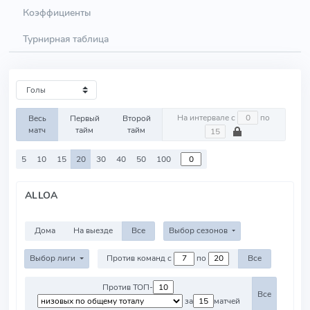
Коэффициенты
Турнирная таблица
На интервале с
по
Весь
Первый
Второй
матч
тайм
тайм
5
10
15
20
30
40
50
100
ALLOA
Дома
На выезде
Все
Выбор сезонов
Выбор лиги
Против команд с
по
Все
Против ТОП-
Все
за
матчей