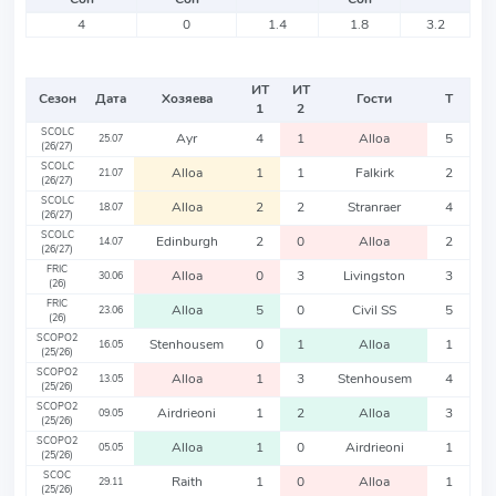
4
0
1.4
1.8
3.2
ИТ
ИТ
Сезон
Дата
Хозяева
Гости
Т
1
2
SCOLC
Ayr
4
1
Alloa
5
25.07
(26/27)
SCOLC
Alloa
1
1
Falkirk
2
21.07
(26/27)
SCOLC
Alloa
2
2
Stranraer
4
18.07
(26/27)
SCOLC
Edinburgh
2
0
Alloa
2
14.07
(26/27)
FRIC
Alloa
0
3
Livingston
3
30.06
(26)
FRIC
Alloa
5
0
Civil SS
5
23.06
(26)
SCOPO2
Stenhousem
0
1
Alloa
1
16.05
(25/26)
SCOPO2
Alloa
1
3
Stenhousem
4
13.05
(25/26)
SCOPO2
Airdrieoni
1
2
Alloa
3
09.05
(25/26)
SCOPO2
Alloa
1
0
Airdrieoni
1
05.05
(25/26)
SCOC
Raith
1
0
Alloa
1
29.11
(25/26)