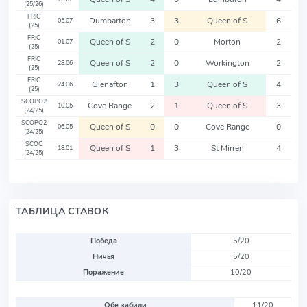
(25/26)
FRIC
Dumbarton
3
3
Queen of S
6
05.07
(25)
FRIC
Queen of S
2
0
Morton
2
01.07
(25)
FRIC
Queen of S
2
0
Workington
2
28.06
(25)
FRIC
Glenafton
1
3
Queen of S
4
24.06
(25)
SCOPO2
Cove Range
2
1
Queen of S
3
10.05
(24/25)
SCOPO2
Queen of S
0
0
Cove Range
0
06.05
(24/25)
SCOC
Queen of S
1
3
St Mirren
4
18.01
(24/25)
ТАБЛИЦА СТАВОК
Победа
5/20
Ничья
5/20
Поражение
10/20
Обе забили
11/20