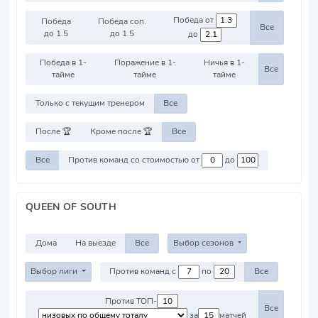
Победа от
Победа
Победа соп.
Все
до 1.5
до 1.5
до
Победа в 1-
Поражение в 1-
Ничья в 1-
Все
тайме
тайме
тайме
Только с текущим тренером
Все
После 🏆
Кроме после 🏆
Все
Все
Против команд со стоимостью от
до
QUEEN OF SOUTH
Дома
На выезде
Все
Выбор сезонов
Выбор лиги
Против команд с
по
Все
Против ТОП-
Все
за
матчей