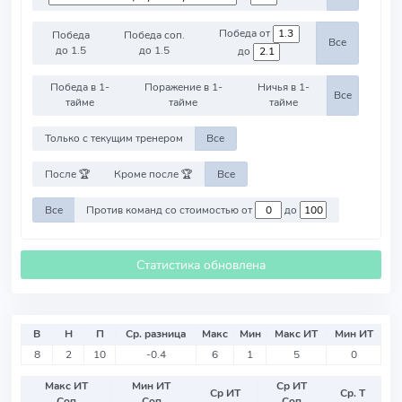
Победа от
Победа
Победа соп.
Все
до 1.5
до 1.5
до
Победа в 1-
Поражение в 1-
Ничья в 1-
Все
тайме
тайме
тайме
Только с текущим тренером
Все
После 🏆
Кроме после 🏆
Все
Все
Против команд со стоимостью от
до
Статистика обновлена
В
Н
П
Ср. разница
Макс
Мин
Макс ИТ
Мин ИТ
8
2
10
-0.4
6
1
5
0
Макс ИТ
Мин ИТ
Ср ИТ
Ср ИТ
Ср. Т
Соп
Соп
Соп