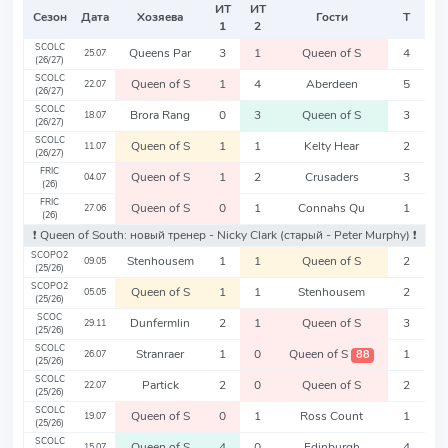
ИТ
ИТ
Сезон
Дата
Хозяева
Гости
Т
1
2
SCOLC
Queens Par
3
1
Queen of S
4
25.07
(26/27)
SCOLC
Queen of S
1
4
Aberdeen
5
22.07
(26/27)
SCOLC
Brora Rang
0
3
Queen of S
3
18.07
(26/27)
SCOLC
Queen of S
1
1
Kelty Hear
2
11.07
(26/27)
FRIC
Queen of S
1
2
Crusaders
3
04.07
(26)
FRIC
Queen of S
0
1
Connahs Qu
1
27.06
(26)
❗️ Queen of South: новый тренер - Nicky Clark
(старый - Peter Murphy)
❗️
SCOPO2
Stenhousem
1
1
Queen of S
2
09.05
(25/26)
SCOPO2
Queen of S
1
1
Stenhousem
2
05.05
(25/26)
SCOC
Dunfermlin
2
1
Queen of S
3
29.11
(25/26)
SCOLC
Stranraer
1
0
Queen of S
1
88
26.07
(25/26)
SCOLC
Partick
2
0
Queen of S
2
22.07
(25/26)
SCOLC
Queen of S
0
1
Ross Count
1
19.07
(25/26)
SCOLC
Queen of S
4
0
Edinburgh
4
15.07