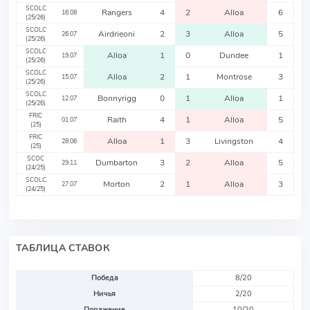
SCOLC
Rangers
4
2
Alloa
6
16.08
(25/26)
SCOLC
Airdrieoni
2
3
Alloa
5
26.07
(25/26)
SCOLC
Alloa
1
0
Dundee
1
19.07
(25/26)
SCOLC
Alloa
2
1
Montrose
3
15.07
(25/26)
SCOLC
Bonnyrigg
0
1
Alloa
1
12.07
(25/26)
FRIC
Raith
4
1
Alloa
5
01.07
(25)
FRIC
Alloa
1
3
Livingston
4
28.06
(25)
SCOC
Dumbarton
3
2
Alloa
5
29.11
(24/25)
SCOLC
Morton
2
1
Alloa
3
27.07
(24/25)
ТАБЛИЦА СТАВОК
Победа
8/20
Ничья
2/20
Поражение
10/20