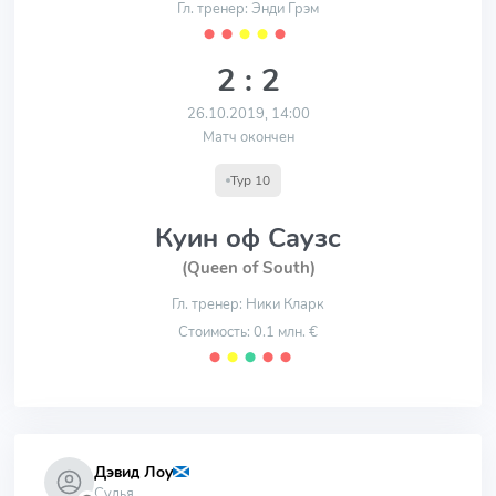
Гл. тренер: Энди Грэм
⬤
⬤
⬤
⬤
⬤
2 : 2
26.10.2019, 14:00
Матч окончен
Тур 10
Куин оф Саузс
(Queen of South)
Гл. тренер: Ники Кларк
Стоимость: 0.1 млн. €
⬤
⬤
⬤
⬤
⬤
Дэвид Лоу
Судья