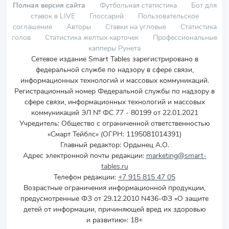
Полная версия сайта
Футбольная статистика
Бот для
ставок в LIVE
Глоссарий
Пользовательское
соглашение
Авторы
Ставки на угловые
Статистика
голов
Статистика желтых карточек
Профессиональные
капперы Рунета
Сетевое издание Smart Tables зарегистрировано в
федеральной службе по надзору в сфере связи,
информационных технологий и массовых коммуникаций.
Регистрационный номер Федеральной службы по надзору в
сфере связи, информационных технологий и массовых
коммуникаций ЭЛ № ФС 77 - 80199 от 22.01.2021
Учредитель
:
Общество с ограниченной ответственностью
«Смарт Тейблс» (ОГРН: 1195081014391)
Главный редактор: Ордынец А.О.
Адрес электронной почты редакции:
marketing@smart-
tables.ru
Телефон редакции:
+7 915 815 47 05
Возрастные ограничения информационной продукции,
предусмотренные ФЗ от 29.12.2010 N436-ФЗ «О защите
детей от информации, причиняющей вред их здоровью
и развитию»: 18+