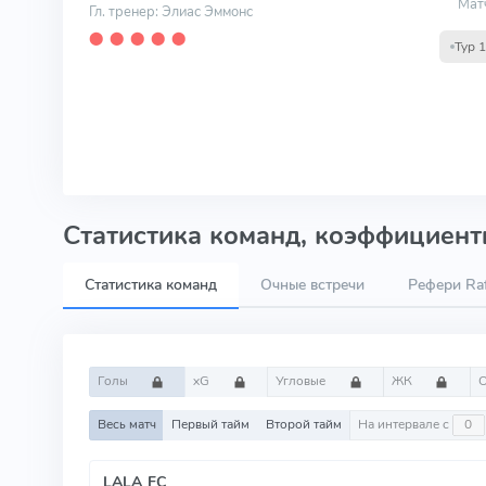
Мат
Гл. тренер: Элиас Эммонс
⬤
⬤
⬤
⬤
⬤
Тур 
Статистика команд, коэффициенты
Статистика команд
Очные встречи
Рефери Raf
Голы
xG
Угловые
ЖК
Весь матч
Первый тайм
Второй тайм
На интервале с
LALA FC