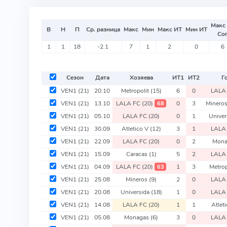
Макс
В
Н
П
Ср. разница
Макс
Мин
Макс ИТ
Мин ИТ
Со
1
1
18
-2.1
7
1
2
0
6
Сезон
Дата
Хозяева
ИТ
1
ИТ
2
Г
VEN1
(21)
20.10
Metropolit
(15)
6
0
LALA
VEN1
(21)
13.10
LALA FC
(20)
0
3
Minero
68
VEN1
(21)
05.10
LALA FC
(20)
0
1
Univer
VEN1
(21)
30.09
Atletico V
(12)
3
1
LALA
VEN1
(21)
22.09
LALA FC
(20)
0
2
Mon
VEN1
(21)
15.09
Caracas
(1)
5
2
LALA
VEN1
(21)
04.09
LALA FC
(20)
1
3
Metrop
63
VEN1
(21)
25.08
Mineros
(9)
2
0
LALA
VEN1
(21)
20.08
Universida
(18)
1
0
LALA
VEN1
(21)
14.08
LALA FC
(20)
1
1
Atlet
VEN1
(21)
05.08
Monagas
(6)
3
0
LALA