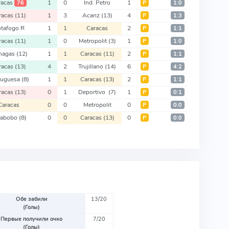
racas
1
0
Ind. Petro
1
76
Р
1:0
racas
(11)
1
3
Acanz
(13)
4
Р
1:3
tafogo R
1
1
Caracas
2
Р
1:1
racas
(11)
1
0
Metropolit
(3)
1
Р
1:0
nagas
(12)
1
1
Caracas
(11)
2
Р
1:1
racas
(13)
4
2
Trujillano
(14)
6
Р
4:2
tuguesa
(8)
1
1
Caracas
(13)
2
Р
1:1
racas
(13)
0
1
Deportivo
(7)
1
Р
0:1
Caracas
0
0
Metropolit
0
Р
0:0
rabobo
(8)
0
0
Caracas
(13)
0
Р
0:0
Обе забили
13/20
(Голы)
Первые получили очко
7/20
(Голы)