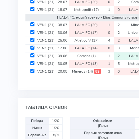
VEN1
(21)
28.07
LALA FC
(20)
0
2
Car
VEN1
(21)
18.07
Metropolit
(17)
1
0
LALA
❗️ LALA FC: новый тренер - Elias Emmons
(стары
VEN1
(21)
08.07
LALA FC
(20)
1
2
Min
VEN1
(21)
30.06
LALA FC
(17)
0
2
Univer
VEN1
(21)
25.06
Atletico V
(17)
4
2
LALA
VEN1
(21)
17.06
LALA FC
(14)
0
3
Mon
VEN1
(21)
09.06
Caracas
(1)
1
2
LALA
VEN1
(21)
30.05
LALA FC
(13)
1
5
Metrop
VEN1
(21)
20.05
Mineros
(14)
3
0
LAL
82
ТАБЛИЦА СТАВОК
Победа
1/20
Обе забили
(Голы)
Ничья
1/20
Первые получили очко
Поражение
18/20
(Голы)