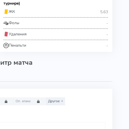
турнире)
5.63
ЖК
-
Фолы
-
Удаления
-
Пенальти
итр матча
Оп. атаки
Другое