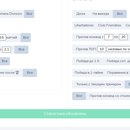
imera Division
Все
Дома
На выезде
Все
Libertadores
Club Friendlies
Co
Против команд с
по
матчей
Все
Против ТОП-
о
Все
Победа до 1.5
Победа соп. д
Все
ме после 🏆
Все
Победа в 1-тайме
Поражение в 
Только с текущим тренером
Все
Статистика обновлена