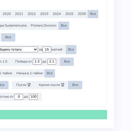
2020
2021
2022
2023
2024
2025
2026
Все
pa Sudamericana
Primera Division
Все
Все
за
матчей
Все
о 1.5
Победа от
до
Все
1-тайме
Ничья в 1-тайме
Все
Все
После 🏆
Кроме после 🏆
Все
Против команд со стоимостью от
до