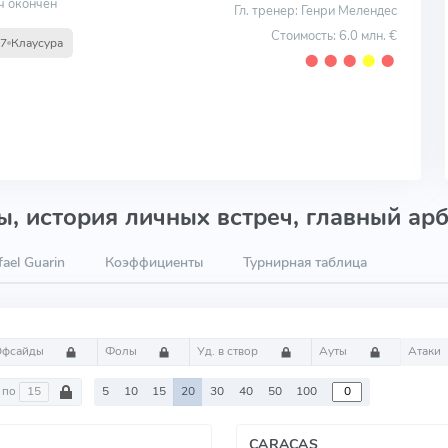
ч окончен
Гл. тренер: Генри Мелендес
Стоимость: 6.0 млн. €
17
Клаусура
⬤
⬤
⬤
⬤
⬤
, история личных встреч, главный арб
ael Guarin
Коэффициенты
Турнирная таблица
Офсайды
Фолы
Уд. в створ
Ауты
Атаки
по
5
10
15
20
30
40
50
100
CARACAS