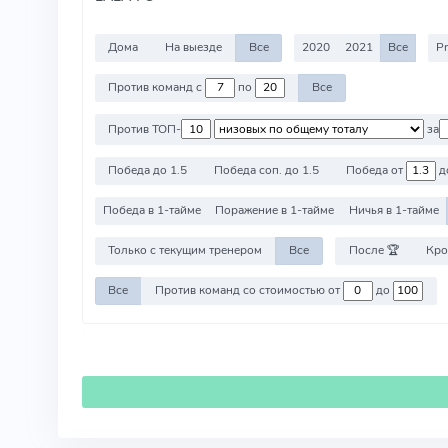
Дома
На выезде
Все
2020
2021
Все
Pr
Против команд с
по
Все
Против ТОП-
за
Победа до 1.5
Победа соп. до 1.5
Победа от
д
Победа в 1-тайме
Поражение в 1-тайме
Ничья в 1-тайме
Только с текущим тренером
Все
После 🏆
Кро
Все
Против команд со стоимостью от
до