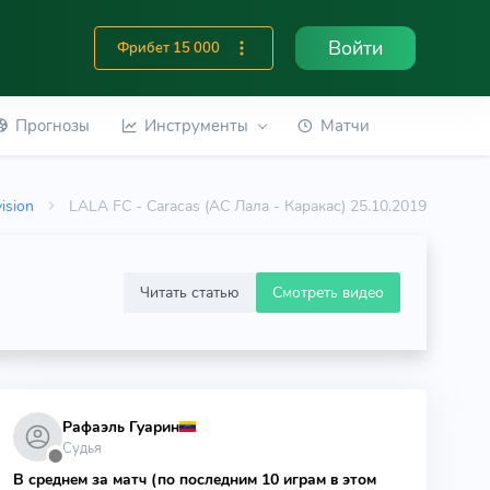
Войти
Фрибет 15 000
Прогнозы
Инструменты
Матчи
ision
LALA FC - Caracas (АС Лала - Каракас) 25.10.2019
Читать статью
Смотреть видео
Рафаэль Гуарин
Судья
⬤
В среднем за матч (по последним 10 играм в этом