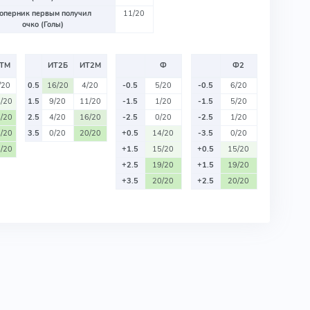
оперник первым получил
11/20
очко (Голы)
ТМ
ИТ2Б
ИТ2М
Ф
Ф2
/20
0.5
16/20
4/20
-0.5
5/20
-0.5
6/20
/20
1.5
9/20
11/20
-1.5
1/20
-1.5
5/20
/20
2.5
4/20
16/20
-2.5
0/20
-2.5
1/20
/20
3.5
0/20
20/20
+0.5
14/20
-3.5
0/20
/20
+1.5
15/20
+0.5
15/20
+2.5
19/20
+1.5
19/20
+3.5
20/20
+2.5
20/20