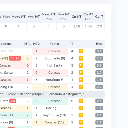
Макс ИТ
Мин ИТ
Ср ИТ
с
Мин
Макс ИТ
Мин ИТ
Ср ИТ
Ср. Т
Соп
Соп
Соп
0
4
0
3
0
1.15
1.45
2.6
Хозяева
ИТ
1
ИТ
2
Гости
Т
Рез.
erto Cab
3
1
Caracas
4
Р
3:1
as
(10)
2
2
Estudiante
(8)
4
45,90
Р
2:2
Caracas
0
3
Ind. Santa
3
Р
0:3
nd. Santa
2
0
Caracas
2
Р
2:0
Caracas
1
3
Botafogo R
4
Р
1:3
acing Clu
2
2
Caracas
4
Р
2:2
нер - Henry Melendez
(старый - Fernando Aristeguieta)
❗️
 Petro
2
3
Caracas
5
28
Р
2:3
Caracas
1
1
Racing Clu
2
Р
1:1
racas
(11)
2
1
Rayo Zulia
(10)
3
Р
2:1
amora
(8)
1
1
Caracas
(11)
2
Р
1:1