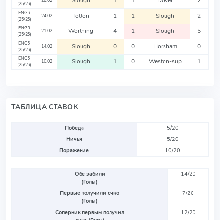
Slough
1
1
Dover
2
28.02
(25/26)
ENG6
Totton
1
1
Slough
2
24.02
(25/26)
ENG6
Worthing
4
1
Slough
5
21.02
(25/26)
ENG6
Slough
0
0
Horsham
0
14.02
(25/26)
ENG6
Slough
1
0
Weston-sup
1
10.02
(25/26)
ТАБЛИЦА СТАВОК
Победа
5/20
Ничья
5/20
Поражение
10/20
Обе забили
14/20
(Голы)
Первые получили очко
7/20
(Голы)
Соперник первым получил
12/20