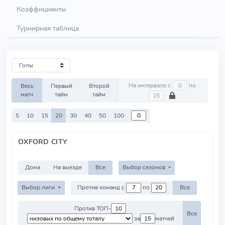
Коэффициенты
Турнирная таблица
На интервале с
по
Весь
Первый
Второй
матч
тайм
тайм
5
10
15
20
30
40
50
100
OXFORD CITY
Дома
На выезде
Все
Выбор сезонов
Выбор лиги
Против команд с
по
Все
Против ТОП-
Все
за
матчей