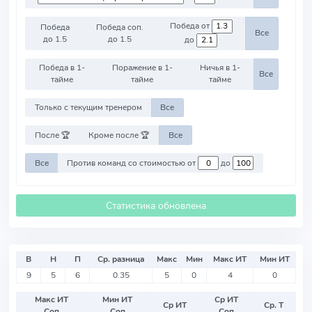
Победа от
Победа
Победа соп.
Все
до 1.5
до 1.5
до
Победа в 1-
Поражение в 1-
Ничья в 1-
Все
тайме
тайме
тайме
Только с текущим тренером
Все
После 🏆
Кроме после 🏆
Все
Все
Против команд со стоимостью от
до
Статистика обновлена
В
Н
П
Ср. разница
Макс
Мин
Макс ИТ
Мин ИТ
9
5
6
0.35
5
0
4
0
Макс ИТ
Мин ИТ
Ср ИТ
Ср ИТ
Ср. Т
Соп
Соп
Соп