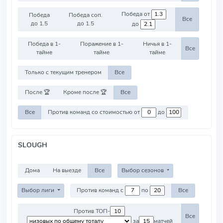
Победа от
Победа
Победа соп.
Все
до 1.5
до 1.5
до
Победа в 1-
Поражение в 1-
Ничья в 1-
Все
тайме
тайме
тайме
Только с текущим тренером
Все
После 🏆
Кроме после 🏆
Все
Все
Против команд со стоимостью от
до
SLOUGH
Дома
На выезде
Все
Выбор сезонов
Выбор лиги
Против команд с
по
Все
Против ТОП-
Все
за
матчей