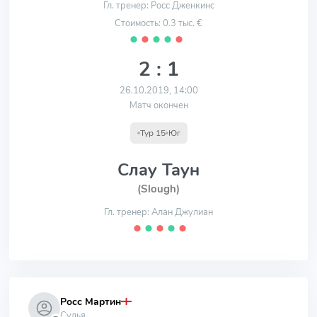
Гл. тренер: Росс Дженкинс
Стоимость: 0.3 тыс. €
⬤
⬤
⬤
⬤
⬤
2 : 1
26.10.2019, 14:00
Матч окончен
Тур 15
Юг
Слау Таун
(Slough)
Гл. тренер: Алан Джулиан
⬤
⬤
⬤
⬤
⬤
Росс Мартин
Судья