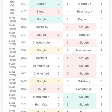
FRIC
Slough
2
1
Oxford Cit
3
28.07
(26)
FRIC
Slough
2
4
Basingstok
6
14.07
(26)
ENG6
Slough
3
2
Dag and
5
25.04
(25/26)
ENG6
Enfield To
5
2
Slough
7
18.04
(25/26)
ENG6
Slough
1
5
Torquay
6
11.04
(25/26)
ENG6
Chesham Un
4
1
Slough
5
06.04
(25/26)
ENG6
Slough
2
2
Maidenhead
4
03.04
(25/26)
ENG6
Ebbsfleet
2
1
Slough
3
28.03
(25/26)
ENG6
Farnboroug
2
0
Slough
2
21.03
(25/26)
ENG6
Chelmsford
2
0
Slough
2
16.03
(25/26)
ENG6
Slough
3
3
Salisbury
6
14.03
(25/26)
ENG6
Slough
1
3
Hampton &
4
10.03
(25/26)
ENG6
Hornchurch
2
3
Slough
5
07.03
(25/26)
ENG6
Bath City
0
1
Slough
1
03.03
(25/26)
ENG6