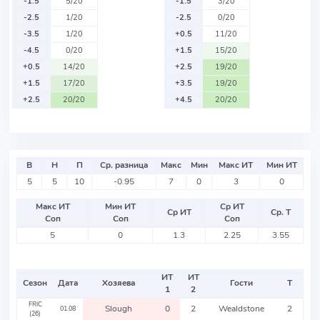
-1.5
5/20
-1.5
3/20
-2.5
1/20
-2.5
0/20
-3.5
1/20
+0.5
11/20
-4.5
0/20
+1.5
15/20
+0.5
14/20
+2.5
19/20
+1.5
17/20
+3.5
19/20
+2.5
20/20
+4.5
20/20
В
Н
П
Ср. разница
Макс
Мин
Макс ИТ
Мин ИТ
5
5
10
-0.95
7
0
3
0
Макс ИТ
Мин ИТ
Ср ИТ
Ср ИТ
Ср. Т
Соп
Соп
Соп
5
0
1.3
2.25
3.55
ИТ
ИТ
Сезон
Дата
Хозяева
Гости
Т
1
2
FRIC
Slough
0
2
Wealdstone
2
01.08
(26)