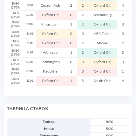
ENG6
Curzon Ash
2
2
Oxford Cit
4
10.03
(25/26)
ENG6
Oxford Cit
0
2
Scarboroug
2
07.03
(25/26)
ENG6
Kings Lynn
1
2
Oxford Cit
3
28.02
(25/26)
ENG6
Oxford Cit
0
0
AFC Telfor
0
24.02
(25/26)
ENG6
Oxford Cit
0
2
Marine
2
21.02
(25/26)
ENG6
Worksop
1
2
Oxford Cit
3
14.02
(25/26)
ENG6
Leamington
0
0
Oxford Cit
0
07.02
(25/26)
ENG6
Radcliffe
1
0
Oxford Cit
1
03.02
(25/26)
ENG6
Oxford Cit
1
3
South Shie
4
31.01
(25/26)
ТАБЛИЦА СТАВОК
Победа
9/20
Ничья
5/20
Поражение
6/20