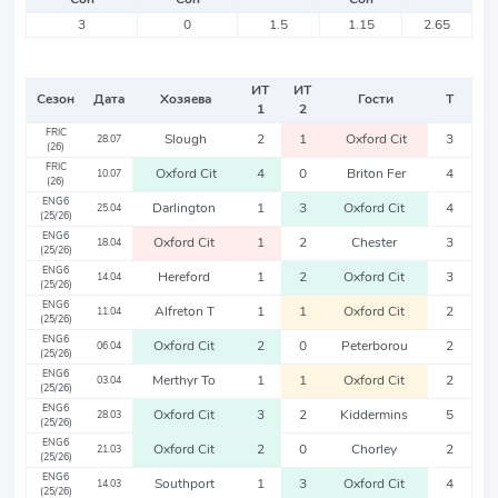
3
0
1.5
1.15
2.65
ИТ
ИТ
Сезон
Дата
Хозяева
Гости
Т
1
2
FRIC
Slough
2
1
Oxford Cit
3
28.07
(26)
FRIC
Oxford Cit
4
0
Briton Fer
4
10.07
(26)
ENG6
Darlington
1
3
Oxford Cit
4
25.04
(25/26)
ENG6
Oxford Cit
1
2
Chester
3
18.04
(25/26)
ENG6
Hereford
1
2
Oxford Cit
3
14.04
(25/26)
ENG6
Alfreton T
1
1
Oxford Cit
2
11.04
(25/26)
ENG6
Oxford Cit
2
0
Peterborou
2
06.04
(25/26)
ENG6
Merthyr To
1
1
Oxford Cit
2
03.04
(25/26)
ENG6
Oxford Cit
3
2
Kiddermins
5
28.03
(25/26)
ENG6
Oxford Cit
2
0
Chorley
2
21.03
(25/26)
ENG6
Southport
1
3
Oxford Cit
4
14.03
(25/26)