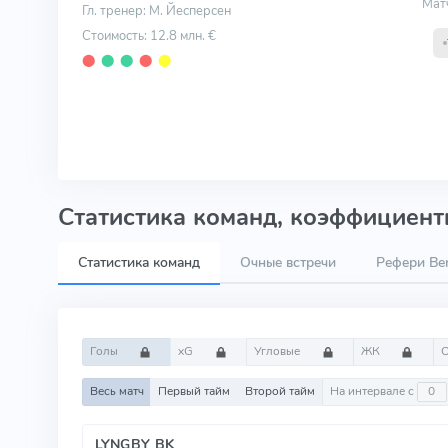
Мат
Гл. тренер: М. Йесперсен
Стоимость: 12.8 млн. €
⬤
⬤
⬤
⬤
⬤
Статистика команд, коэффициенты
Статистика команд
Очные встречи
Рефери Ben
Голы
xG
Угловые
ЖК
Весь матч
Первый тайм
Второй тайм
На интервале с
LYNGBY BK