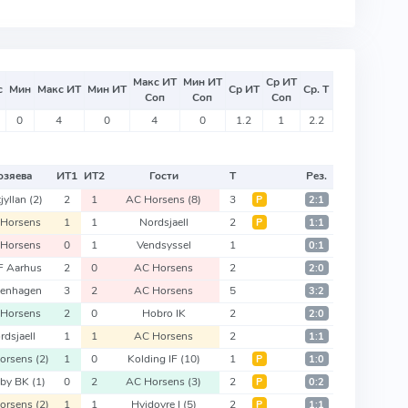
Макс ИТ
Мин ИТ
Ср ИТ
с
Мин
Макс ИТ
Мин ИТ
Ср ИТ
Ср. Т
Соп
Соп
Соп
0
4
0
4
0
1.2
1
2.2
озяева
ИТ
1
ИТ
2
Гости
Т
Рез.
jyllan
(2)
2
1
AC Horsens
(8)
3
Р
2:1
Horsens
1
1
Nordsjaell
2
Р
1:1
Horsens
0
1
Vendsyssel
1
0:1
 Aarhus
2
0
AC Horsens
2
2:0
enhagen
3
2
AC Horsens
5
3:2
Horsens
2
0
Hobro IK
2
2:0
rdsjaell
1
1
AC Horsens
2
1:1
orsens
(2)
1
0
Kolding IF
(10)
1
Р
1:0
gby BK
(1)
0
2
AC Horsens
(3)
2
Р
0:2
orsens
(2)
1
1
Hvidovre I
(5)
2
Р
1:1