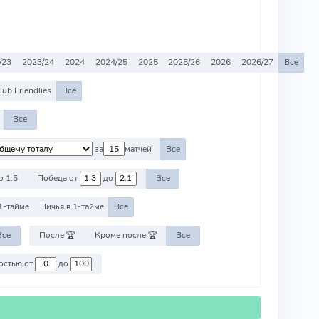
/23
2023/24
2024
2024/25
2025
2025/26
2026
2026/27
Все
lub Friendlies
Все
Все
за
матчей
Все
о 1.5
Победа от
до
Все
1-тайме
Ничья в 1-тайме
Все
Все
После 🏆
Кроме после 🏆
Все
Против команд со стоимостью от
до