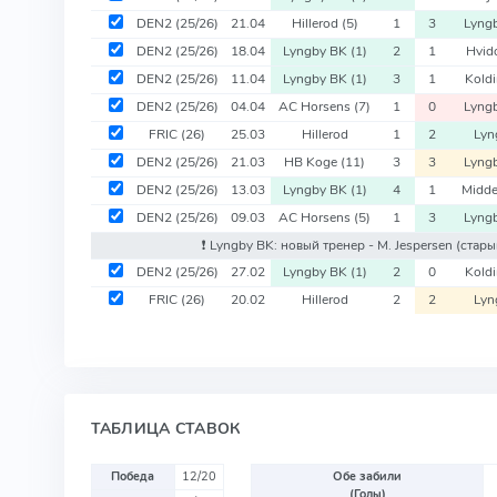
DEN2
(25/26)
21.04
Hillerod
(5)
1
3
Lyng
DEN2
(25/26)
18.04
Lyngby BK
(1)
2
1
Hvid
DEN2
(25/26)
11.04
Lyngby BK
(1)
3
1
Kold
DEN2
(25/26)
04.04
AC Horsens
(7)
1
0
Lyng
FRIC
(26)
25.03
Hillerod
1
2
Lyn
DEN2
(25/26)
21.03
HB Koge
(11)
3
3
Lyng
DEN2
(25/26)
13.03
Lyngby BK
(1)
4
1
Midde
DEN2
(25/26)
09.03
AC Horsens
(5)
1
3
Lyng
❗️ Lyngby BK: новый тренер - M. Jespersen
(стары
DEN2
(25/26)
27.02
Lyngby BK
(1)
2
0
Kold
FRIC
(26)
20.02
Hillerod
2
2
Lyn
ТАБЛИЦА СТАВОК
Победа
12/20
Обе забили
(Голы)