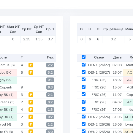
 ИТ
Мин ИТ
Ср ИТ
Ср ИТ
Ср. Т
В
Н
П
Ср. разница
Мак
п
Соп
Соп
0
2.35
1.35
3.7
8
6
6
0.2
5
ости
Т
Рез.
Сезон
Дата
Х
Aarhus
(6)
4
DEN1
(26/27)
02.08
Midt
Р
2:2
gby BK
5
DEN1
(26/27)
26.07
AC 
Р
3:2
gby BK
1
FRIC
(26)
18.07
AC 
0:1
 Copenh
9
FRIC
(26)
15.07
AGF
6:3
by BK
(1)
3
FRIC
(26)
11.07
Cop
Р
2:1
orsens
(3)
2
FRIC
(26)
04.07
AC 
Р
0:2
by BK
(1)
4
FRIC
(26)
27.06
No
Р
1:3
by BK
(1)
2
DEN2
(25/26)
31.05
AC H
Р
0:2
lerod
(4)
3
DEN2
(25/26)
25.05
Lyn
Р
1:2
erg fB
(3)
5
DEN2
(25/26)
16.05
AC H
Р
5:0