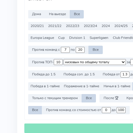
Дома
На выезде
Все
2020/21
2021/22
2022/23
2023/24
2024
2024/25
Europa League
Cup
Division 1
Superligaen
Club Friendl
Против команд с
по
Все
Против ТОП-
за
Победа до 1.5
Победа соп. до 1.5
Победа от
д
Победа в 1-тайме
Поражение в 1-тайме
Ничья в 1-тайме
Только с текущим тренером
Все
После 🏆
Кро
Все
Против команд со стоимостью от
до