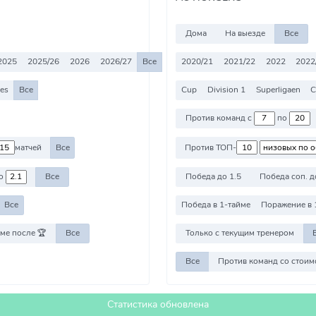
Дома
На выезде
Все
2025
2025/26
2026
2026/27
Все
2020/21
2021/22
2022
2022
ies
Все
Cup
Division 1
Superligaen
C
Против команд с
по
матчей
Все
Против ТОП-
о
Все
Победа до 1.5
Победа соп. д
Все
Победа в 1-тайме
Поражение в 
ме после 🏆
Все
Только с текущим тренером
Все
Статистика обновлена