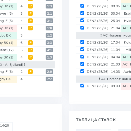
by BK
(1)
4
DEN2
(25/26)
09.05
AC H
Р
1:3
ovre I
(3)
3
DEN2
(25/26)
30.04
Esbj
Р
2:1
ing IF
(5)
4
DEN2
(25/26)
25.04
Hvid
Р
3:1
by BK
(1)
1
DEN2
(25/26)
21.04
AC H
Р
1:0
gby BK
3
❗️ AC Horsens: нов
1:2
DEN2
(25/26)
17.04
Kold
by BK
(1)
6
Р
3:3
DEN2
(25/26)
11.04
Hil
lfart
(12)
5
Р
4:1
DEN2
(25/26)
04.04
AC H
by BK
(1)
4
Р
1:3
DEN2
(25/26)
21.03
AC H
й - A. Bjelland)
❗️
ing IF
(6)
2
DEN2
(25/26)
14.03
Aarh
Р
2:0
gby BK
4
❗️ AC Horsens: новы
2:2
DEN2
(25/26)
09.03
AC H
ТАБЛИЦА СТАВОК
14/20