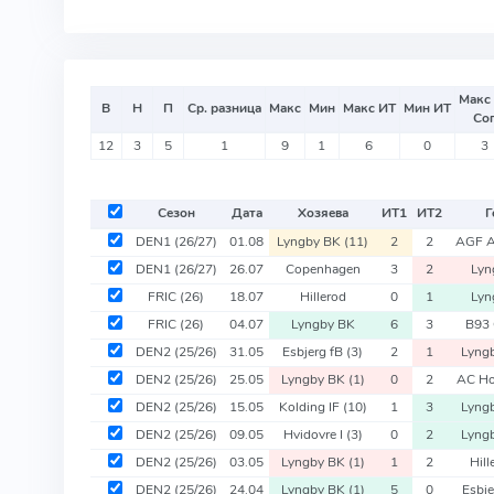
Макс
В
Н
П
Ср. разница
Макс
Мин
Макс ИТ
Мин ИТ
Со
12
3
5
1
9
1
6
0
3
Сезон
Дата
Хозяева
ИТ
1
ИТ
2
Г
DEN1
(26/27)
01.08
Lyngby BK
(11)
2
2
AGF 
DEN1
(26/27)
26.07
Copenhagen
3
2
Lyn
FRIC
(26)
18.07
Hillerod
0
1
Lyn
FRIC
(26)
04.07
Lyngby BK
6
3
B93
DEN2
(25/26)
31.05
Esbjerg fB
(3)
2
1
Lyng
DEN2
(25/26)
25.05
Lyngby BK
(1)
0
2
AC H
DEN2
(25/26)
15.05
Kolding IF
(10)
1
3
Lyng
DEN2
(25/26)
09.05
Hvidovre I
(3)
0
2
Lyng
DEN2
(25/26)
03.05
Lyngby BK
(1)
1
2
Hil
DEN2
(25/26)
24.04
Lyngby BK
(1)
5
0
Esbj