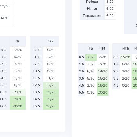
Победа
8/20
12/20
Ничья
6/20
Поражение
6/20
6/20
Ф
Ф2
ТБ
ТМ
ИТБ
И
-0.5
12/20
-0.5
5/20
-1.5
9/20
-1.5
1/20
0.5
18/20
2/20
0.5
15/20
5
-2.5
3/20
-2.5
0/20
1.5
13/20
7/20
1.5
5/20
15
-3.5
1/20
+0.5
8/20
2.5
6/20
14/20
2.5
2/20
18
-4.5
1/20
+1.5
11/20
3.5
5/20
15/20
3.5
2/20
18
-5.5
0/20
+2.5
17/20
4.5
2/20
18/20
4.5
0/20
20
+0.5
15/20
+3.5
19/20
5.5
0/20
20/20
+1.5
19/20
+4.5
19/20
+2.5
20/20
+5.5
20/20