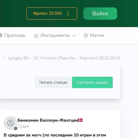
Войти
Фрибет 15 000
Прогнозы
Инструменты
Матчи
Lyngby BK - AC Horsens (Люнгбю - Хорсенс) 26.10.2019
Читать статью
Смотреть видео
Бенжамин Виллоум-Жантцен
Судья
⬤
В среднем за матч (по последним 10 играм в этом