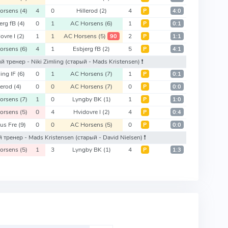
orsens
(4)
4
0
Hillerod
(2)
4
Р
4:0
erg fB
(4)
0
1
AC Horsens
(6)
1
Р
0:1
ovre I
(2)
1
1
AC Horsens
(5)
2
90
Р
1:1
orsens
(6)
4
1
Esbjerg fB
(2)
5
Р
4:1
ый тренер - Niki Zimling
(старый - Mads Kristensen)
❗️
ing IF
(6)
0
1
AC Horsens
(7)
1
Р
0:1
lerod
(4)
0
0
AC Horsens
(7)
0
Р
0:0
orsens
(7)
1
0
Lyngby BK
(1)
1
Р
1:0
orsens
(5)
0
4
Hvidovre I
(2)
4
Р
0:4
us Fre
(9)
0
0
AC Horsens
(5)
0
Р
0:0
й тренер - Mads Kristensen
(старый - David Nielsen)
❗️
orsens
(5)
1
3
Lyngby BK
(1)
4
Р
1:3