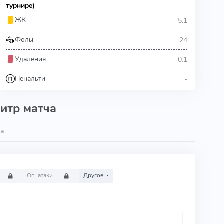
турнире)
5.1
ЖК
24
Фолы
0.1
Удаления
-
Пенальти
итр матча
ца
Оп. атаки
Другое