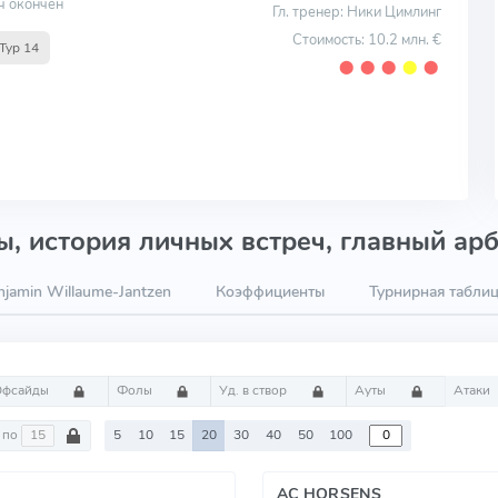
ч окончен
Гл. тренер: Ники Цимлинг
Стоимость: 10.2 млн. €
Тур 14
⬤
⬤
⬤
⬤
⬤
, история личных встреч, главный арб
jamin Willaume-Jantzen
Коэффициенты
Турнирная табли
Офсайды
Фолы
Уд. в створ
Ауты
Атаки
по
5
10
15
20
30
40
50
100
AC HORSENS