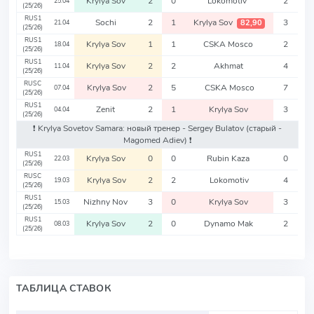
Krylya Sov
2
0
Lokomotiv
2
25.04
(25/26)
RUS1
Sochi
2
1
Krylya Sov
3
82,90
21.04
(25/26)
RUS1
Krylya Sov
1
1
CSKA Mosco
2
18.04
(25/26)
RUS1
Krylya Sov
2
2
Akhmat
4
11.04
(25/26)
RUSC
Krylya Sov
2
5
CSKA Mosco
7
07.04
(25/26)
RUS1
Zenit
2
1
Krylya Sov
3
04.04
(25/26)
❗️ Krylya Sovetov Samara: новый тренер - Sergey Bulatov
(старый -
Magomed Adiev)
❗️
RUS1
Krylya Sov
0
0
Rubin Kaza
0
22.03
(25/26)
RUSC
Krylya Sov
2
2
Lokomotiv
4
19.03
(25/26)
RUS1
Nizhny Nov
3
0
Krylya Sov
3
15.03
(25/26)
RUS1
Krylya Sov
2
0
Dynamo Mak
2
08.03
(25/26)
ТАБЛИЦА СТАВОК