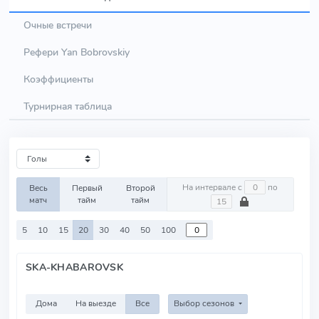
Очные встречи
Рефери Yan Bobrovskiy
Коэффициенты
Турнирная таблица
На интервале с
по
Весь
Первый
Второй
матч
тайм
тайм
5
10
15
20
30
40
50
100
SKA-KHABAROVSK
Дома
На выезде
Все
Выбор сезонов