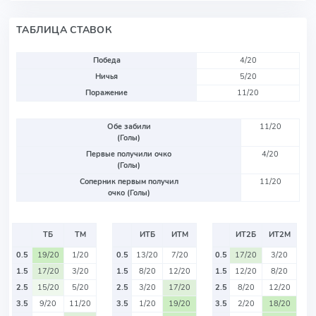
ТАБЛИЦА СТАВОК
Победа
4/20
Ничья
5/20
Поражение
11/20
Обе забили
11/20
(Голы)
Первые получили очко
4/20
(Голы)
Соперник первым получил
11/20
очко (Голы)
ТБ
ТМ
ИТБ
ИТМ
ИТ2Б
ИТ2М
0.5
19/20
1/20
0.5
13/20
7/20
0.5
17/20
3/20
1.5
17/20
3/20
1.5
8/20
12/20
1.5
12/20
8/20
2.5
15/20
5/20
2.5
3/20
17/20
2.5
8/20
12/20
3.5
9/20
11/20
3.5
1/20
19/20
3.5
2/20
18/20