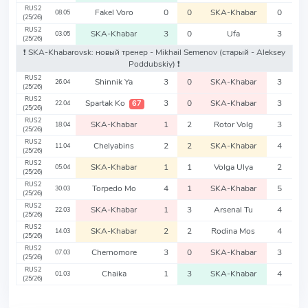
RUS2
Fakel Voro
0
0
SKA-Khabar
0
08.05
(25/26)
RUS2
SKA-Khabar
3
0
Ufa
3
03.05
(25/26)
❗️ SKA-Khabarovsk: новый тренер - Mikhail Semenov
(старый - Aleksey
Poddubskiy)
❗️
RUS2
Shinnik Ya
3
0
SKA-Khabar
3
26.04
(25/26)
RUS2
Spartak Ko
3
0
SKA-Khabar
3
67
22.04
(25/26)
RUS2
SKA-Khabar
1
2
Rotor Volg
3
18.04
(25/26)
RUS2
Chelyabins
2
2
SKA-Khabar
4
11.04
(25/26)
RUS2
SKA-Khabar
1
1
Volga Ulya
2
05.04
(25/26)
RUS2
Torpedo Mo
4
1
SKA-Khabar
5
30.03
(25/26)
RUS2
SKA-Khabar
1
3
Arsenal Tu
4
22.03
(25/26)
RUS2
SKA-Khabar
2
2
Rodina Mos
4
14.03
(25/26)
RUS2
Chernomore
3
0
SKA-Khabar
3
07.03
(25/26)
RUS2
Chaika
1
3
SKA-Khabar
4
01.03
(25/26)