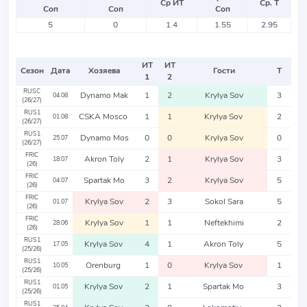
Ср ИТ
Ср. Т
Соп
Соп
Соп
5
0
1.4
1.55
2.95
ИТ
ИТ
Сезон
Дата
Хозяева
Гости
Т
1
2
RUSC
Dynamo Mak
1
2
Krylya Sov
3
04.08
(26/27)
RUS1
CSKA Mosco
1
1
Krylya Sov
2
01.08
(26/27)
RUS1
Dynamo Mos
0
0
Krylya Sov
0
25.07
(26/27)
FRIC
Akron Toly
2
1
Krylya Sov
3
18.07
(26)
FRIC
Spartak Mo
3
2
Krylya Sov
5
04.07
(26)
FRIC
Krylya Sov
2
3
Sokol Sara
5
01.07
(26)
FRIC
Krylya Sov
1
1
Neftekhimi
2
28.06
(26)
RUS1
Krylya Sov
4
1
Akron Toly
5
17.05
(25/26)
RUS1
Orenburg
1
0
Krylya Sov
1
10.05
(25/26)
RUS1
Krylya Sov
2
1
Spartak Mo
3
01.05
(25/26)
RUS1