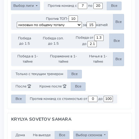
Выбор лиги
Против команд с
по
Все
Против ТОП-
Все
за
матчей
Победа от
Победа
Победа соп.
Все
до 1.5
до 1.5
до
Победа в 1-
Поражение в 1-
Ничья в 1-
Все
тайме
тайме
тайме
Только с текущим тренером
Все
После 🏆
Кроме после 🏆
Все
Все
Против команд со стоимостью от
до
KRYLYA SOVETOV SAMARA
Дома
На выезде
Все
Выбор сезонов