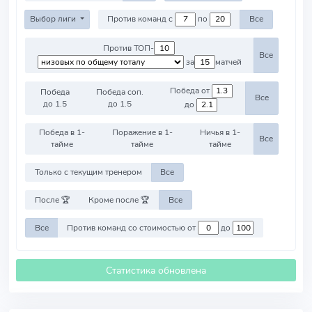
Выбор лиги
Против команд с
по
Все
Против ТОП-
Все
за
матчей
Победа от
Победа
Победа соп.
Все
до 1.5
до 1.5
до
Победа в 1-
Поражение в 1-
Ничья в 1-
Все
тайме
тайме
тайме
Только с текущим тренером
Все
После 🏆
Кроме после 🏆
Все
Все
Против команд со стоимостью от
до
Статистика обновлена