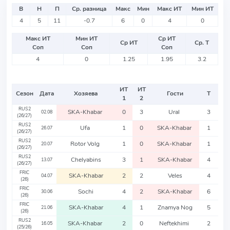
В
Н
П
Ср. разница
Макс
Мин
Макс ИТ
Мин ИТ
4
5
11
-0.7
6
0
4
0
Макс ИТ
Мин ИТ
Ср ИТ
Ср ИТ
Ср. Т
Соп
Соп
Соп
4
0
1.25
1.95
3.2
ИТ
ИТ
Сезон
Дата
Хозяева
Гости
Т
1
2
RUS2
SKA-Khabar
0
3
Ural
3
02.08
(26/27)
RUS2
Ufa
1
0
SKA-Khabar
1
26.07
(26/27)
RUS2
Rotor Volg
1
0
SKA-Khabar
1
20.07
(26/27)
RUS2
Chelyabins
3
1
SKA-Khabar
4
13.07
(26/27)
FRIC
SKA-Khabar
2
2
Veles
4
04.07
(26)
FRIC
Sochi
4
2
SKA-Khabar
6
30.06
(26)
FRIC
SKA-Khabar
4
1
Znamya Nog
5
21.06
(26)
RUS2
SKA-Khabar
2
0
Neftekhimi
2
16.05
(25/26)