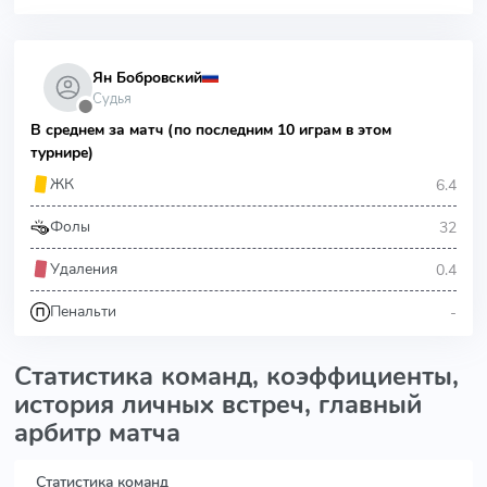
Ян Бобровский
Судья
⬤
В среднем за матч (по последним 10 играм в этом
турнире)
6.4
ЖК
32
Фолы
0.4
Удаления
-
Пенальти
Статистика команд, коэффициенты,
история личных встреч, главный
арбитр матча
Статистика команд