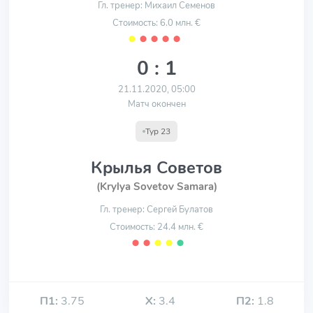
Гл. тренер: Михаил Семенов
Стоимость: 6.0 млн. €
⬤
⬤
⬤
⬤
⬤
0 : 1
21.11.2020, 05:00
Матч окончен
Тур 23
Крылья Советов
(Krylya Sovetov Samara)
Гл. тренер: Сергей Булатов
Стоимость: 24.4 млн. €
⬤
⬤
⬤
⬤
⬤
П1:
3.75
Х:
3.4
П2:
1.8