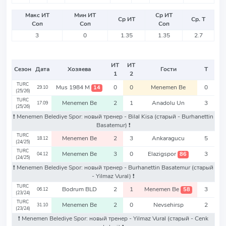
Макс ИТ
Мин ИТ
Ср ИТ
Ср ИТ
Ср. Т
Соп
Соп
Соп
3
0
1.35
1.35
2.7
ИТ
ИТ
Сезон
Дата
Хозяева
Гости
Т
1
2
TURC
Mus 1984 M
0
0
Menemen Be
0
14
29.10
(25/26)
TURC
Menemen Be
2
1
Anadolu Un
3
17.09
(25/26)
❗️ Menemen Belediye Spor: новый тренер - Bilal Kisa
(старый - Burhanettin
Basatemur)
❗️
TURC
Menemen Be
2
3
Ankaragucu
5
18.12
(24/25)
TURC
Menemen Be
3
0
Elazigspor
3
86
04.12
(24/25)
❗️ Menemen Belediye Spor: новый тренер - Burhanettin Basatemur
(старый
- Yilmaz Vural)
❗️
TURC
Bodrum BLD
2
1
Menemen Be
3
58
06.12
(23/24)
TURC
Menemen Be
2
0
Nevsehirsp
2
31.10
(23/24)
❗️ Menemen Belediye Spor: новый тренер - Yilmaz Vural
(старый - Cenk