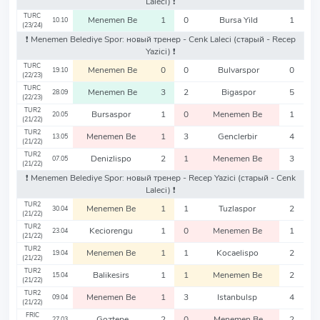
Laleci)
❗️
TURC
Menemen Be
1
0
Bursa Yild
1
10.10
(23/24)
❗️ Menemen Belediye Spor: новый тренер - Cenk Laleci
(старый - Recep
Yazici)
❗️
TURC
Menemen Be
0
0
Bulvarspor
0
19.10
(22/23)
TURC
Menemen Be
3
2
Bigaspor
5
28.09
(22/23)
TUR2
Bursaspor
1
0
Menemen Be
1
20.05
(21/22)
TUR2
Menemen Be
1
3
Genclerbir
4
13.05
(21/22)
TUR2
Denizlispo
2
1
Menemen Be
3
07.05
(21/22)
❗️ Menemen Belediye Spor: новый тренер - Recep Yazici
(старый - Cenk
Laleci)
❗️
TUR2
Menemen Be
1
1
Tuzlaspor
2
30.04
(21/22)
TUR2
Keciorengu
1
0
Menemen Be
1
23.04
(21/22)
TUR2
Menemen Be
1
1
Kocaelispo
2
19.04
(21/22)
TUR2
Balikesirs
1
1
Menemen Be
2
15.04
(21/22)
TUR2
Menemen Be
1
3
Istanbulsp
4
09.04
(21/22)
FRIC
Goztepe
2
0
Menemen Be
2
27.03