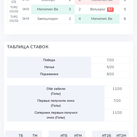
(22)
TUR2
Menemen Be
3
2
Boluspor
5
57
18.03
(21/22)
TUR2
Samsunspor
2
4
Menemen Be
6
04.03
(21/22)
ТАБЛИЦА СТАВОК
Победа
7/20
Ничья
5/20
Поражение
8/20
Обе забили
12/20
(Голы)
Первые получили очко
7/20
(Голы)
Соперник первым получил
11/20
очко (Голы)
ТБ
ТМ
ИТБ
ИТМ
ИТ2Б
ИТ2М