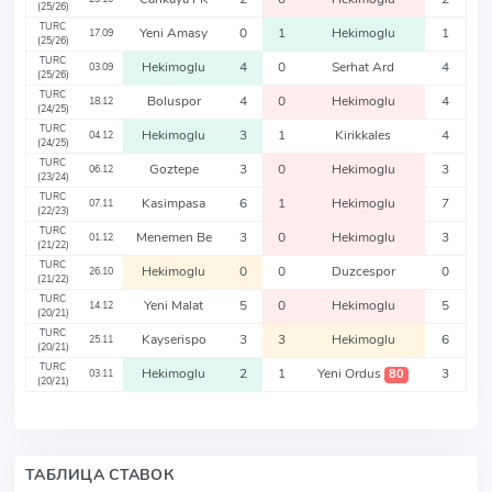
(25/26)
TURC
Yeni Amasy
0
1
Hekimoglu
1
17.09
(25/26)
TURC
Hekimoglu
4
0
Serhat Ard
4
03.09
(25/26)
TURC
Boluspor
4
0
Hekimoglu
4
18.12
(24/25)
TURC
Hekimoglu
3
1
Kirikkales
4
04.12
(24/25)
TURC
Goztepe
3
0
Hekimoglu
3
06.12
(23/24)
TURC
Kasimpasa
6
1
Hekimoglu
7
07.11
(22/23)
TURC
Menemen Be
3
0
Hekimoglu
3
01.12
(21/22)
TURC
Hekimoglu
0
0
Duzcespor
0
26.10
(21/22)
TURC
Yeni Malat
5
0
Hekimoglu
5
14.12
(20/21)
TURC
Kayserispo
3
3
Hekimoglu
6
25.11
(20/21)
TURC
Hekimoglu
2
1
Yeni Ordus
3
80
03.11
(20/21)
ТАБЛИЦА СТАВОК