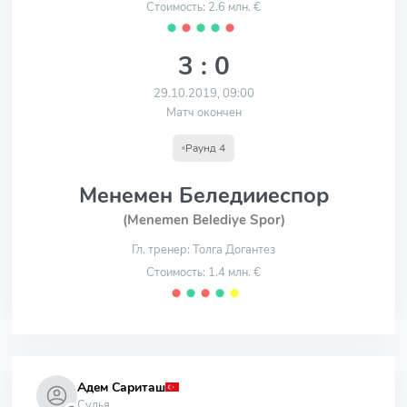
Стоимость: 2.6 млн. €
⬤
⬤
⬤
⬤
⬤
3 : 0
29.10.2019, 09:00
Матч окончен
Раунд 4
Менемен Беледииеспор
(Menemen Belediye Spor)
Гл. тренер: Толга Догантез
Стоимость: 1.4 млн. €
⬤
⬤
⬤
⬤
⬤
Адем Сариташ
Судья