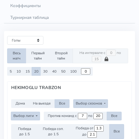
Коэффициенты
Турнирная таблица
На интервале с
по
Весь
Первый
Второй
матч
тайм
тайм
5
10
15
20
30
40
50
100
HEKIMOGLU TRABZON
Дома
На выезде
Все
Выбор сезонов
Выбор лиги
Против команд с
по
Все
Победа от
Победа
Победа соп.
Все
до 1.5
до 1.5
до