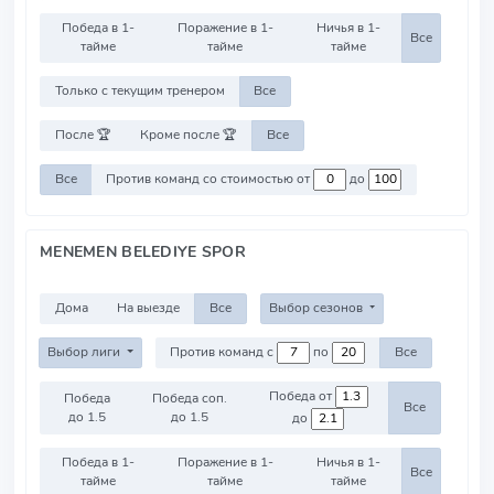
Победа в 1-
Поражение в 1-
Ничья в 1-
Все
тайме
тайме
тайме
Только с текущим тренером
Все
После 🏆
Кроме после 🏆
Все
Все
Против команд со стоимостью от
до
MENEMEN BELEDIYE SPOR
Дома
На выезде
Все
Выбор сезонов
Выбор лиги
Против команд с
по
Все
Победа от
Победа
Победа соп.
Все
до 1.5
до 1.5
до
Победа в 1-
Поражение в 1-
Ничья в 1-
Все
тайме
тайме
тайме