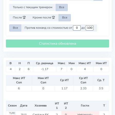
Только с текущим тренером
Все
После 🏆
Кроме после 🏆
Все
Все
Против команд со стоимостью от
до
Статистика обновлена
В
Н
П
Ср. разница
Макс
Мин
Макс ИТ
Мин ИТ
4
2
6
-1.17
7
0
4
0
Макс ИТ
Мин ИТ
Ср ИТ
Ср ИТ
Ср. Т
Соп
Соп
Соп
6
0
1.17
2.33
3.5
ИТ
ИТ
Сезон
Дата
Хозяева
Гости
Т
1
2
TURC
Cankaya FK
2
0
Hekimoglu
2
29.10