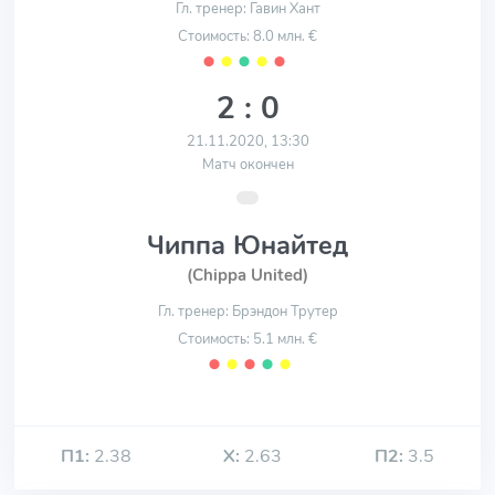
Гл. тренер: Гавин Хант
Стоимость: 8.0 млн. €
⬤
⬤
⬤
⬤
⬤
2 : 0
21.11.2020, 13:30
Матч окончен
Чиппа Юнайтед
(Chippa United)
Гл. тренер: Брэндон Трутер
Стоимость: 5.1 млн. €
⬤
⬤
⬤
⬤
⬤
П1:
2.38
Х:
2.63
П2:
3.5