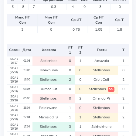
5
8
7
-0.3
4
0
3
0
Макс ИТ
Мин ИТ
Ср ИТ
Ср ИТ
Ср. Т
Соп
Соп
Соп
3
0
0.75
1.05
1.8
ИТ
ИТ
Сезон
Дата
Хозяева
Гости
Т
1
2
SOA1
Stellenbos
0
1
Amazulu
1
01.08
(26/27)
SOA1
Tshakhuma
0
0
Stellenbos
0
23.05
(25/26)
SOA1
Stellenbos
2
0
Orbit Coll
2
16.05
(25/26)
SOA1
Durban Cit
0
0
Stellenbos
0
55
08.05
(25/26)
SOA1
Stellenbos
0
2
Orlando Pi
2
05.05
(25/26)
SOA1
Polokwane
1
0
Stellenbos
1
26.04
(25/26)
SOA1
Mamelodi S
1
1
Stellenbos
2
22.04
(25/26)
SOA1
Stellenbos
3
1
Sekhukhune
4
17.04
(25/26)
SOA1