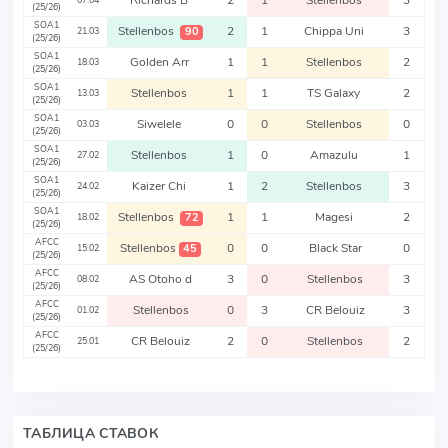
Richards B
2
1
Stellenbos
3
07.04
(25/26)
SOA1
Stellenbos
2
1
Chippa Uni
3
90
21.03
(25/26)
SOA1
Golden Arr
1
1
Stellenbos
2
18.03
(25/26)
SOA1
Stellenbos
1
1
TS Galaxy
2
13.03
(25/26)
SOA1
Siwelele
0
0
Stellenbos
0
03.03
(25/26)
SOA1
Stellenbos
1
0
Amazulu
1
27.02
(25/26)
SOA1
Kaizer Chi
1
2
Stellenbos
3
24.02
(25/26)
SOA1
Stellenbos
1
1
Magesi
2
72
18.02
(25/26)
AFCC
Stellenbos
0
0
Black Star
0
45
15.02
(25/26)
AFCC
AS Otoho d
3
0
Stellenbos
3
08.02
(25/26)
AFCC
Stellenbos
0
3
CR Belouiz
3
01.02
(25/26)
AFCC
CR Belouiz
2
0
Stellenbos
2
25.01
(25/26)
ТАБЛИЦА СТАВОК