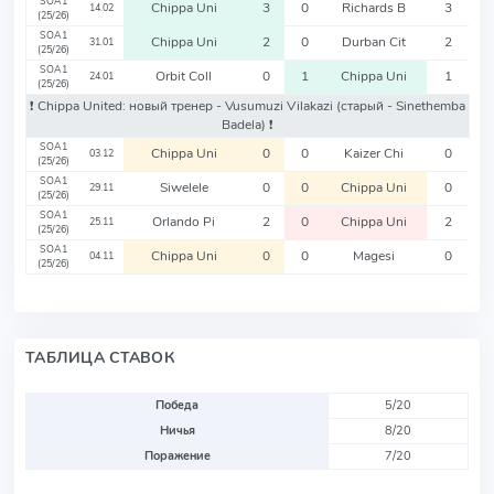
SOA1
Chippa Uni
3
0
Richards B
3
14.02
(25/26)
SOA1
Chippa Uni
2
0
Durban Cit
2
31.01
(25/26)
SOA1
Orbit Coll
0
1
Chippa Uni
1
24.01
(25/26)
❗️ Chippa United: новый тренер - Vusumuzi Vilakazi
(старый - Sinethemba
Badela)
❗️
SOA1
Chippa Uni
0
0
Kaizer Chi
0
03.12
(25/26)
SOA1
Siwelele
0
0
Chippa Uni
0
29.11
(25/26)
SOA1
Orlando Pi
2
0
Chippa Uni
2
25.11
(25/26)
SOA1
Chippa Uni
0
0
Magesi
0
04.11
(25/26)
ТАБЛИЦА СТАВОК
Победа
5/20
Ничья
8/20
Поражение
7/20