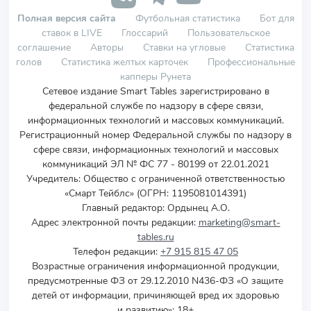
Полная версия сайта
Футбольная статистика
Бот для
ставок в LIVE
Глоссарий
Пользовательское
соглашение
Авторы
Ставки на угловые
Статистика
голов
Статистика желтых карточек
Профессиональные
капперы Рунета
Сетевое издание Smart Tables зарегистрировано в
федеральной службе по надзору в сфере связи,
информационных технологий и массовых коммуникаций.
Регистрационный номер Федеральной службы по надзору в
сфере связи, информационных технологий и массовых
коммуникаций ЭЛ № ФС 77 - 80199 от 22.01.2021
Учредитель
:
Общество с ограниченной ответственностью
«Смарт Тейблс» (ОГРН: 1195081014391)
Главный редактор: Ордынец А.О.
Адрес электронной почты редакции:
marketing@smart-
tables.ru
Телефон редакции:
+7 915 815 47 05
Возрастные ограничения информационной продукции,
предусмотренные ФЗ от 29.12.2010 N436-ФЗ «О защите
детей от информации, причиняющей вред их здоровью
и развитию»: 18+