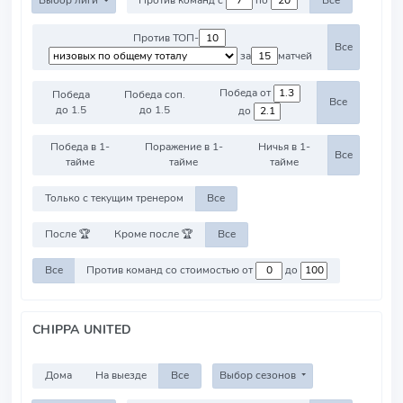
Выбор лиги
Против команд с
по
Все
Против ТОП-
Все
за
матчей
Победа от
Победа
Победа соп.
Все
до 1.5
до 1.5
до
Победа в 1-
Поражение в 1-
Ничья в 1-
Все
тайме
тайме
тайме
Только с текущим тренером
Все
После 🏆
Кроме после 🏆
Все
Все
Против команд со стоимостью от
до
CHIPPA UNITED
Дома
На выезде
Все
Выбор сезонов