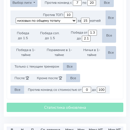
Выбор лиги
Против команд с
по
Все
Против ТОП-
Все
за
матчей
Победа от
Победа
Победа соп.
Все
до 1.5
до 1.5
до
Победа в 1-
Поражение в 1-
Ничья в 1-
Все
тайме
тайме
тайме
Только с текущим тренером
Все
После 🏆
Кроме после 🏆
Все
Все
Против команд со стоимостью от
до
Статистика обновлена
В
Н
П
Ср. разница
Макс
Мин
Макс ИТ
Мин ИТ