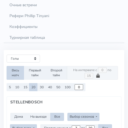
Очные встречи
Рефери Phillip Tinyani
Коэффициенты
Турнирная таблица
На интервале с
по
Весь
Первый
Второй
матч
тайм
тайм
5
10
15
20
30
40
50
100
STELLENBOSCH
Дома
На выезде
Все
Выбор сезонов