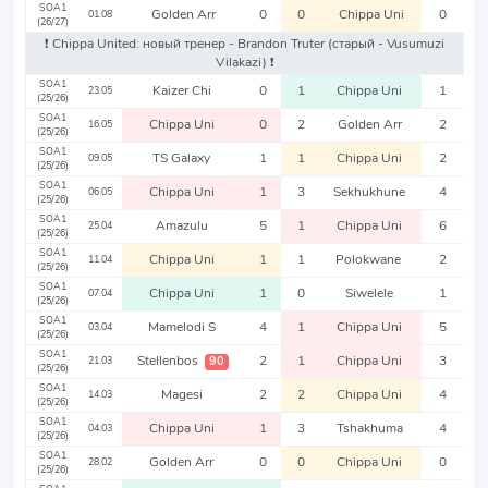
SOA1
Golden Arr
0
0
Chippa Uni
0
01.08
(26/27)
❗️ Chippa United: новый тренер - Brandon Truter
(старый - Vusumuzi
Vilakazi)
❗️
SOA1
Kaizer Chi
0
1
Chippa Uni
1
23.05
(25/26)
SOA1
Chippa Uni
0
2
Golden Arr
2
16.05
(25/26)
SOA1
TS Galaxy
1
1
Chippa Uni
2
09.05
(25/26)
SOA1
Chippa Uni
1
3
Sekhukhune
4
06.05
(25/26)
SOA1
Amazulu
5
1
Chippa Uni
6
25.04
(25/26)
SOA1
Chippa Uni
1
1
Polokwane
2
11.04
(25/26)
SOA1
Chippa Uni
1
0
Siwelele
1
07.04
(25/26)
SOA1
Mamelodi S
4
1
Chippa Uni
5
03.04
(25/26)
SOA1
Stellenbos
2
1
Chippa Uni
3
90
21.03
(25/26)
SOA1
Magesi
2
2
Chippa Uni
4
14.03
(25/26)
SOA1
Chippa Uni
1
3
Tshakhuma
4
04.03
(25/26)
SOA1
Golden Arr
0
0
Chippa Uni
0
28.02
(25/26)