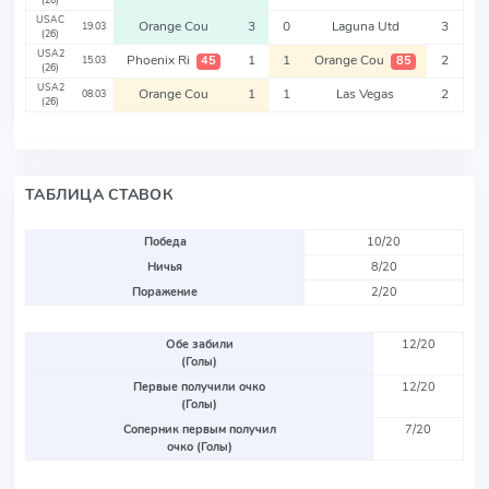
(26)
USAC
Orange Cou
3
0
Laguna Utd
3
19.03
(26)
USA2
Phoenix Ri
1
1
Orange Cou
2
45
85
15.03
(26)
USA2
Orange Cou
1
1
Las Vegas
2
08.03
(26)
ТАБЛИЦА СТАВОК
Победа
10/20
Ничья
8/20
Поражение
2/20
Обе забили
12/20
(Голы)
Первые получили очко
12/20
(Голы)
Соперник первым получил
7/20
очко (Голы)