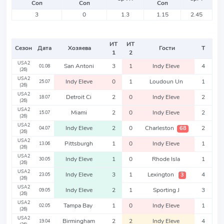
Соп
Соп
Соп
3
0
1.3
1.15
2.45
ИТ
ИТ
Сезон
Дата
Хозяева
Гости
Т
1
2
USA2
San Antoni
3
1
Indy Eleve
4
01.08
(26)
USA2
Indy Eleve
0
1
Loudoun Un
1
25.07
(26)
USA2
Detroit Ci
2
0
Indy Eleve
2
18.07
(26)
USA2
Miami
2
0
Indy Eleve
2
15.07
(26)
USA2
Indy Eleve
2
0
Charleston
2
68
04.07
(26)
USA2
Pittsburgh
1
0
Indy Eleve
1
13.06
(26)
USA2
Indy Eleve
1
0
Rhode Isla
1
30.05
(26)
USA2
Indy Eleve
3
1
Lexington
4
3
23.05
(26)
USA2
Indy Eleve
2
1
Sporting J
3
09.05
(26)
USA2
Tampa Bay
1
0
Indy Eleve
1
02.05
(26)
USA2
Birmingham
2
2
Indy Eleve
4
19.04