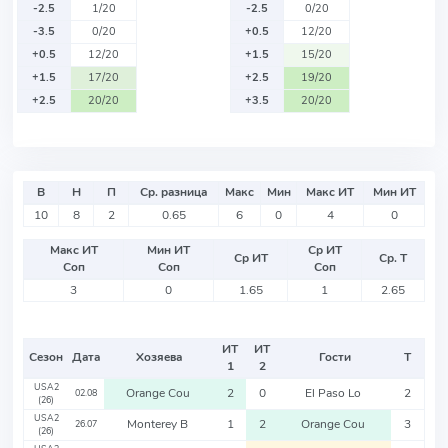
-2.5
1/20
-2.5
0/20
-3.5
0/20
+0.5
12/20
+0.5
12/20
+1.5
15/20
+1.5
17/20
+2.5
19/20
+2.5
20/20
+3.5
20/20
В
Н
П
Ср. разница
Макс
Мин
Макс ИТ
Мин ИТ
10
8
2
0.65
6
0
4
0
Макс ИТ
Мин ИТ
Ср ИТ
Ср ИТ
Ср. Т
Соп
Соп
Соп
3
0
1.65
1
2.65
ИТ
ИТ
Сезон
Дата
Хозяева
Гости
Т
1
2
USA2
Orange Cou
2
0
El Paso Lo
2
02.08
(26)
USA2
Monterey B
1
2
Orange Cou
3
26.07
(26)