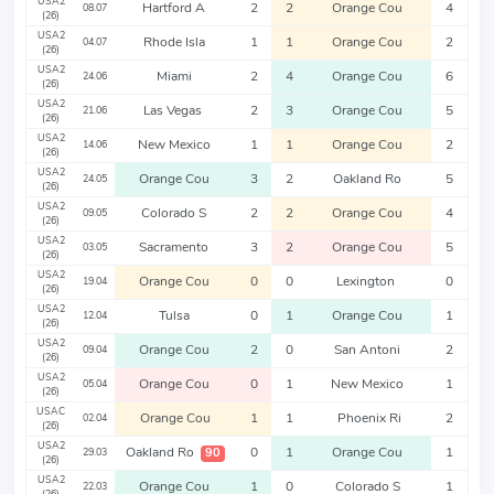
USA2
Hartford A
2
2
Orange Cou
4
08.07
(26)
USA2
Rhode Isla
1
1
Orange Cou
2
04.07
(26)
USA2
Miami
2
4
Orange Cou
6
24.06
(26)
USA2
Las Vegas
2
3
Orange Cou
5
21.06
(26)
USA2
New Mexico
1
1
Orange Cou
2
14.06
(26)
USA2
Orange Cou
3
2
Oakland Ro
5
24.05
(26)
USA2
Colorado S
2
2
Orange Cou
4
09.05
(26)
USA2
Sacramento
3
2
Orange Cou
5
03.05
(26)
USA2
Orange Cou
0
0
Lexington
0
19.04
(26)
USA2
Tulsa
0
1
Orange Cou
1
12.04
(26)
USA2
Orange Cou
2
0
San Antoni
2
09.04
(26)
USA2
Orange Cou
0
1
New Mexico
1
05.04
(26)
USAC
Orange Cou
1
1
Phoenix Ri
2
02.04
(26)
USA2
Oakland Ro
0
1
Orange Cou
1
90
29.03
(26)
USA2
Orange Cou
1
0
Colorado S
1
22.03