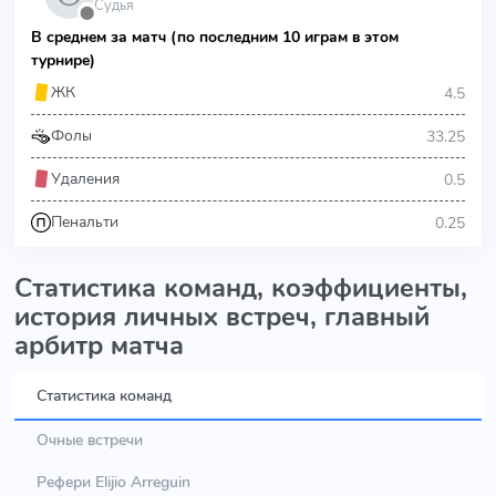
Судья
⬤
В среднем за матч (по последним 10 играм в этом
турнире)
4.5
ЖК
33.25
Фолы
0.5
Удаления
0.25
Пенальти
Статистика команд, коэффициенты,
история личных встреч, главный
арбитр матча
Статистика команд
Очные встречи
Рефери Elijio Arreguin