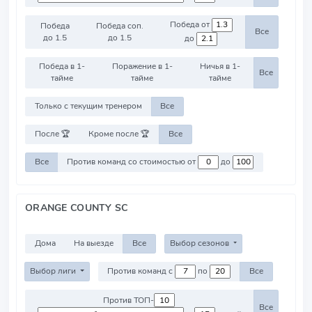
Победа от
Победа
Победа соп.
Все
до 1.5
до 1.5
до
Победа в 1-
Поражение в 1-
Ничья в 1-
Все
тайме
тайме
тайме
Только с текущим тренером
Все
После 🏆
Кроме после 🏆
Все
Все
Против команд со стоимостью от
до
ORANGE COUNTY SC
Дома
На выезде
Все
Выбор сезонов
Выбор лиги
Против команд с
по
Все
Против ТОП-
Все