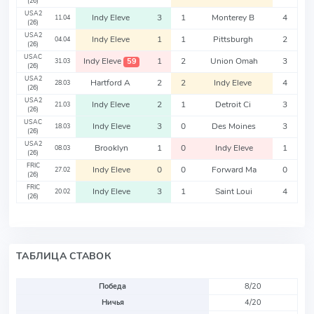
(26)
USA2
Indy Eleve
3
1
Monterey B
4
11.04
(26)
USA2
Indy Eleve
1
1
Pittsburgh
2
04.04
(26)
USAC
Indy Eleve
1
2
Union Omah
3
59
31.03
(26)
USA2
Hartford A
2
2
Indy Eleve
4
28.03
(26)
USA2
Indy Eleve
2
1
Detroit Ci
3
21.03
(26)
USAC
Indy Eleve
3
0
Des Moines
3
18.03
(26)
USA2
Brooklyn
1
0
Indy Eleve
1
08.03
(26)
FRIC
Indy Eleve
0
0
Forward Ma
0
27.02
(26)
FRIC
Indy Eleve
3
1
Saint Loui
4
20.02
(26)
ТАБЛИЦА СТАВОК
Победа
8/20
Ничья
4/20