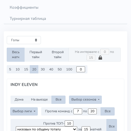
Коэффициенты
Турнирная таблица
На интервале с
по
Весь
Первый
Второй
матч
тайм
тайм
5
10
15
20
30
40
50
100
INDY ELEVEN
Дома
На выезде
Все
Выбор сезонов
Выбор лиги
Против команд с
по
Все
Против ТОП-
Все
за
матчей