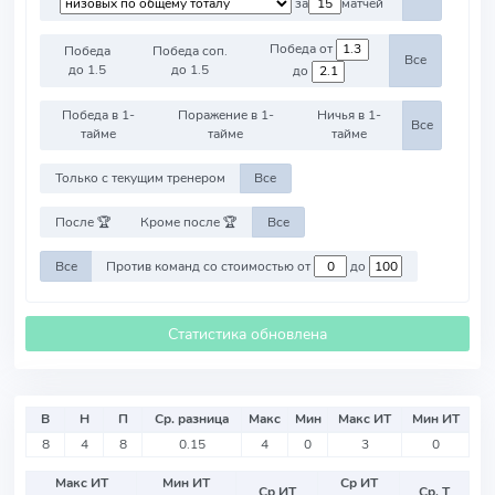
за
матчей
Победа от
Победа
Победа соп.
Все
до 1.5
до 1.5
до
Победа в 1-
Поражение в 1-
Ничья в 1-
Все
тайме
тайме
тайме
Только с текущим тренером
Все
После 🏆
Кроме после 🏆
Все
Все
Против команд со стоимостью от
до
Статистика обновлена
В
Н
П
Ср. разница
Макс
Мин
Макс ИТ
Мин ИТ
8
4
8
0.15
4
0
3
0
Макс ИТ
Мин ИТ
Ср ИТ
Ср ИТ
Ср. Т