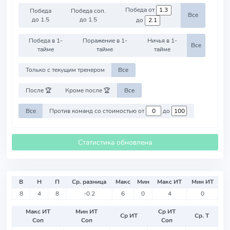
Победа от
Победа
Победа соп.
Все
до 1.5
до 1.5
до
Победа в 1-
Поражение в 1-
Ничья в 1-
Все
тайме
тайме
тайме
Только с текущим тренером
Все
После 🏆
Кроме после 🏆
Все
Все
Против команд со стоимостью от
до
Статистика обновлена
В
Н
П
Ср. разница
Макс
Мин
Макс ИТ
Мин ИТ
8
4
8
-0.2
6
0
4
0
Макс ИТ
Мин ИТ
Ср ИТ
Ср ИТ
Ср. Т
Соп
Соп
Соп