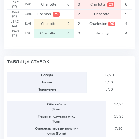
USAC
Charlotte
6
0
Charlotte
6
23
15.04
(26)
USA3
Cosmos
3
2
Charlotte
5
75
03.04
(26)
USAC
Charlotte
2
2
Charleston
4
90
31.03
(26)
USA3
Charlotte
4
0
Velocity
4
27.03
(26)
ТАБЛИЦА СТАВОК
Победа
12/20
Ничья
3/20
Поражение
5/20
Обе забили
14/20
(Голы)
Первые получили очко
13/20
(Голы)
Соперник первым получил
7/20
очко (Голы)