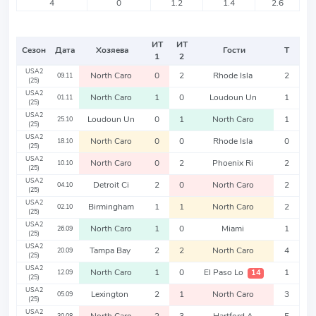
4
0
1.2
1.4
2.6
ИТ
ИТ
Сезон
Дата
Хозяева
Гости
Т
1
2
USA2
North Caro
0
2
Rhode Isla
2
09.11
(25)
USA2
North Caro
1
0
Loudoun Un
1
01.11
(25)
USA2
Loudoun Un
0
1
North Caro
1
25.10
(25)
USA2
North Caro
0
0
Rhode Isla
0
18.10
(25)
USA2
North Caro
0
2
Phoenix Ri
2
10.10
(25)
USA2
Detroit Ci
2
0
North Caro
2
04.10
(25)
USA2
Birmingham
1
1
North Caro
2
02.10
(25)
USA2
North Caro
1
0
Miami
1
26.09
(25)
USA2
Tampa Bay
2
2
North Caro
4
20.09
(25)
USA2
North Caro
1
0
El Paso Lo
1
14
12.09
(25)
USA2
Lexington
2
1
North Caro
3
05.09
(25)
USA2