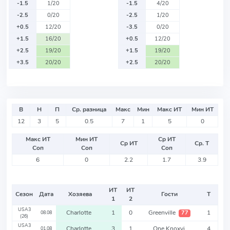
-1.5
1/20
-1.5
4/20
-2.5
0/20
-2.5
1/20
+0.5
12/20
-3.5
0/20
+1.5
16/20
+0.5
12/20
+2.5
19/20
+1.5
19/20
+3.5
20/20
+2.5
20/20
В
Н
П
Ср. разница
Макс
Мин
Макс ИТ
Мин ИТ
12
3
5
0.5
7
1
5
0
Макс ИТ
Мин ИТ
Ср ИТ
Ср ИТ
Ср. Т
Соп
Соп
Соп
6
0
2.2
1.7
3.9
ИТ
ИТ
Сезон
Дата
Хозяева
Гости
Т
1
2
USA3
Charlotte
1
0
Greenville
1
77
08.08
(26)
USA3
Charlotte
3
1
One Knoxvi
4
01.08