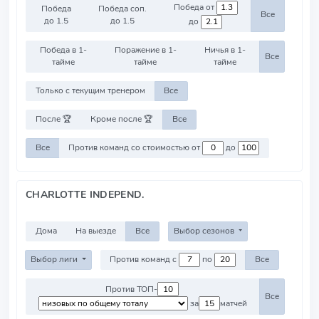
Победа от
Победа
Победа соп.
Все
до 1.5
до 1.5
до
Победа в 1-
Поражение в 1-
Ничья в 1-
Все
тайме
тайме
тайме
Только с текущим тренером
Все
После 🏆
Кроме после 🏆
Все
Все
Против команд со стоимостью от
до
CHARLOTTE INDEPEND.
Дома
На выезде
Все
Выбор сезонов
Выбор лиги
Против команд с
по
Все
Против ТОП-
Все
за
матчей