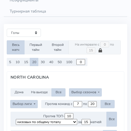
Коэффициенты
Турнирная таблица
На интервале с
по
Весь
Первый
Второй
матч
тайм
тайм
5
10
15
20
30
40
50
100
NORTH CAROLINA
Дома
На выезде
Все
Выбор сезонов
Выбор лиги
Против команд с
по
Все
Против ТОП-
Все
за
матчей