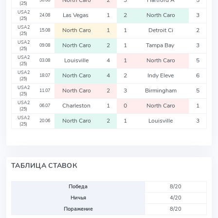
North Caro
2
3
Hartford A
5
30.08
(25)
USA2
Las Vegas
1
2
North Caro
3
24.08
(25)
USA2
North Caro
1
1
Detroit Ci
2
15.08
(25)
USA2
North Caro
2
1
Tampa Bay
3
09.08
(25)
USA2
Louisville
4
1
North Caro
5
03.08
(25)
USA2
North Caro
4
2
Indy Eleve
6
18.07
(25)
USA2
North Caro
2
3
Birmingham
5
11.07
(25)
USA2
Charleston
1
0
North Caro
1
06.07
(25)
USA2
North Caro
2
1
Louisville
3
20.06
(25)
ТАБЛИЦА СТАВОК
Победа
8/20
Ничья
4/20
Поражение
8/20