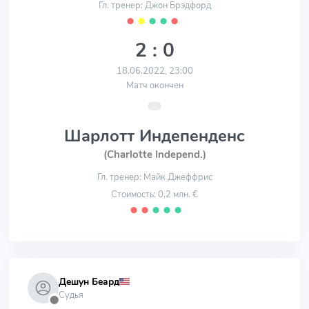
Гл. тренер: Джон Брэдфорд
⬤
⬤
⬤
⬤
⬤
2 : 0
18.06.2022, 23:00
Матч окончен
Шарлотт Индепенденс
(Charlotte Independ.)
Гл. тренер: Майк Джеффрис
Стоимость: 0.2 млн. €
⬤
⬤
⬤
⬤
⬤
Дешун Беард
Судья
⬤