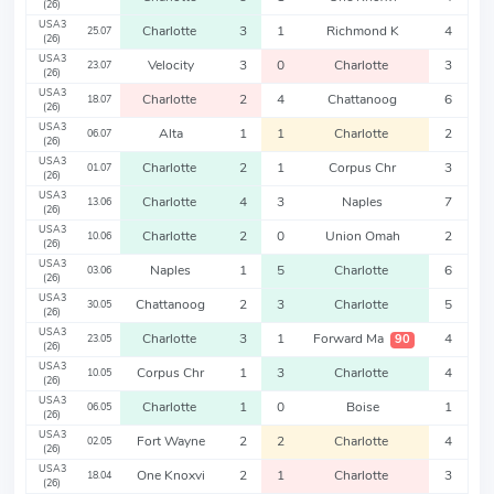
(26)
USA3
Charlotte
3
1
Richmond K
4
25.07
(26)
USA3
Velocity
3
0
Charlotte
3
23.07
(26)
USA3
Charlotte
2
4
Chattanoog
6
18.07
(26)
USA3
Alta
1
1
Charlotte
2
06.07
(26)
USA3
Charlotte
2
1
Corpus Chr
3
01.07
(26)
USA3
Charlotte
4
3
Naples
7
13.06
(26)
USA3
Charlotte
2
0
Union Omah
2
10.06
(26)
USA3
Naples
1
5
Charlotte
6
03.06
(26)
USA3
Chattanoog
2
3
Charlotte
5
30.05
(26)
USA3
Charlotte
3
1
Forward Ma
4
90
23.05
(26)
USA3
Corpus Chr
1
3
Charlotte
4
10.05
(26)
USA3
Charlotte
1
0
Boise
1
06.05
(26)
USA3
Fort Wayne
2
2
Charlotte
4
02.05
(26)
USA3
One Knoxvi
2
1
Charlotte
3
18.04
(26)