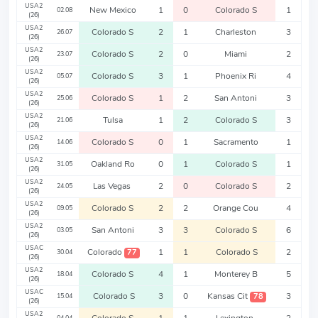
USA2
New Mexico
1
0
Colorado S
1
02.08
(26)
USA2
Colorado S
2
1
Charleston
3
26.07
(26)
USA2
Colorado S
2
0
Miami
2
23.07
(26)
USA2
Colorado S
3
1
Phoenix Ri
4
05.07
(26)
USA2
Colorado S
1
2
San Antoni
3
25.06
(26)
USA2
Tulsa
1
2
Colorado S
3
21.06
(26)
USA2
Colorado S
0
1
Sacramento
1
14.06
(26)
USA2
Oakland Ro
0
1
Colorado S
1
31.05
(26)
USA2
Las Vegas
2
0
Colorado S
2
24.05
(26)
USA2
Colorado S
2
2
Orange Cou
4
09.05
(26)
USA2
San Antoni
3
3
Colorado S
6
03.05
(26)
USAC
Colorado
1
1
Colorado S
2
77
30.04
(26)
USA2
Colorado S
4
1
Monterey B
5
18.04
(26)
USAC
Colorado S
3
0
Kansas Cit
3
78
15.04
(26)
USA2