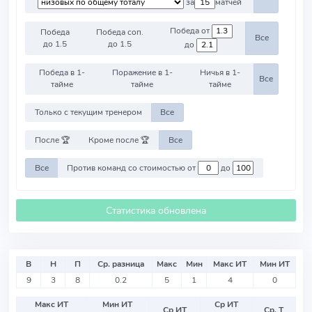
за
матчей
Победа от
Победа
Победа соп.
Все
до 1.5
до 1.5
до
Победа в 1-
Поражение в 1-
Ничья в 1-
Все
тайме
тайме
тайме
Только с текущим тренером
Все
После 🏆
Кроме после 🏆
Все
Все
Против команд со стоимостью от
до
Статистика обновлена
В
Н
П
Ср. разница
Макс
Мин
Макс ИТ
Мин ИТ
9
3
8
0.2
5
1
4
0
Макс ИТ
Мин ИТ
Ср ИТ
Ср ИТ
Ср. Т