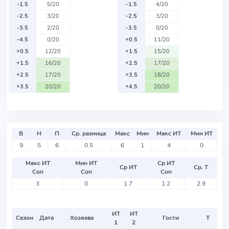
-1.5
5/20
-1.5
4/20
-2.5
3/20
-2.5
3/20
-3.5
2/20
-3.5
0/20
-4.5
0/20
+0.5
11/20
+0.5
12/20
+1.5
15/20
+1.5
16/20
+2.5
17/20
+2.5
17/20
+3.5
18/20
+3.5
20/20
+4.5
20/20
В
Н
П
Ср. разница
Макс
Мин
Макс ИТ
Мин ИТ
9
5
6
0.5
6
1
4
0
Макс ИТ
Мин ИТ
Ср ИТ
Ср ИТ
Ср. Т
Соп
Соп
Соп
3
0
1.7
1.2
2.9
ИТ
ИТ
Сезон
Дата
Хозяева
Гости
Т
1
2