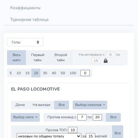
Коэффициенты
Турнирная таблица
На интервале с
по
Весь
Первый
Второй
матч
тайм
тайм
5
10
15
20
30
40
50
100
EL PASO LOCOMOTIVE
Дома
На выезде
Все
Выбор сезонов
Выбор лиги
Против команд с
по
Все
Против ТОП-
Все
за
матчей