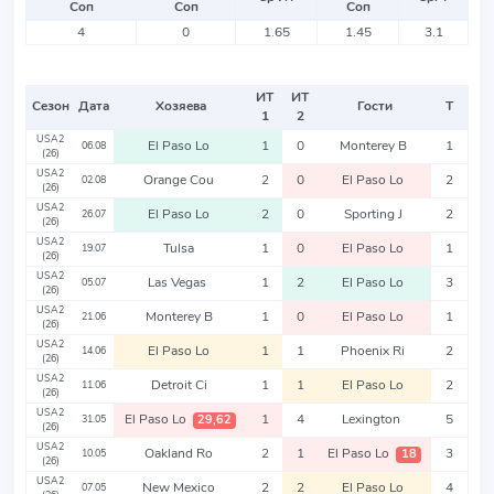
Соп
Соп
Соп
4
0
1.65
1.45
3.1
ИТ
ИТ
Сезон
Дата
Хозяева
Гости
Т
1
2
USA2
El Paso Lo
1
0
Monterey B
1
06.08
(26)
USA2
Orange Cou
2
0
El Paso Lo
2
02.08
(26)
USA2
El Paso Lo
2
0
Sporting J
2
26.07
(26)
USA2
Tulsa
1
0
El Paso Lo
1
19.07
(26)
USA2
Las Vegas
1
2
El Paso Lo
3
05.07
(26)
USA2
Monterey B
1
0
El Paso Lo
1
21.06
(26)
USA2
El Paso Lo
1
1
Phoenix Ri
2
14.06
(26)
USA2
Detroit Ci
1
1
El Paso Lo
2
11.06
(26)
USA2
El Paso Lo
1
4
Lexington
5
29,62
31.05
(26)
USA2
Oakland Ro
2
1
El Paso Lo
3
18
10.05
(26)
USA2
New Mexico
2
2
El Paso Lo
4
07.05