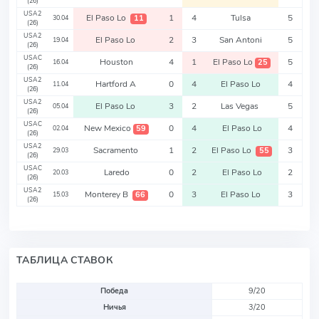
(26)
USA2
El Paso Lo
1
4
Tulsa
5
11
30.04
(26)
USA2
El Paso Lo
2
3
San Antoni
5
19.04
(26)
USAC
Houston
4
1
El Paso Lo
5
25
16.04
(26)
USA2
Hartford A
0
4
El Paso Lo
4
11.04
(26)
USA2
El Paso Lo
3
2
Las Vegas
5
05.04
(26)
USAC
New Mexico
0
4
El Paso Lo
4
59
02.04
(26)
USA2
Sacramento
1
2
El Paso Lo
3
55
29.03
(26)
USAC
Laredo
0
2
El Paso Lo
2
20.03
(26)
USA2
Monterey B
0
3
El Paso Lo
3
66
15.03
(26)
ТАБЛИЦА СТАВОК
Победа
9/20
Ничья
3/20