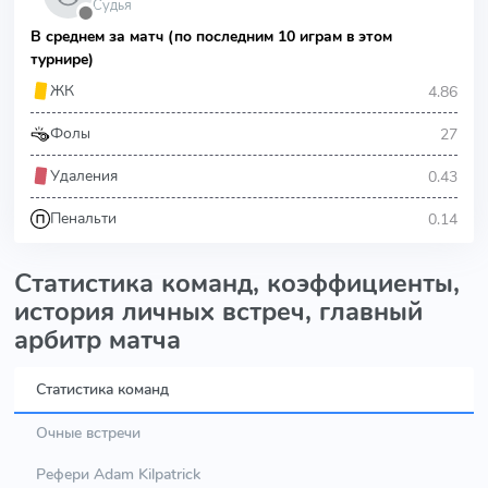
Судья
⬤
В среднем за матч (по последним 10 играм в этом
турнире)
4.86
ЖК
27
Фолы
0.43
Удаления
0.14
Пенальти
Статистика команд, коэффициенты,
история личных встреч, главный
арбитр матча
Статистика команд
Очные встречи
Рефери Adam Kilpatrick