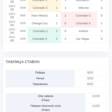
Colorado S
1
1
Lexington
2
04.04
(26)
USAC
Colorado S
1
1
Velocity
2
02.04
(26)
USA2
New Mexico
3
2
Colorado S
5
28.03
(26)
USA2
Orange Cou
1
0
Colorado S
1
22.03
(26)
USAC
Colorado S
3
0
Azteca
3
18.03
(26)
USA2
Colorado S
3
2
Las Vegas
5
14.03
(26)
ТАБЛИЦА СТАВОК
Победа
9/20
Ничья
5/20
Поражение
6/20
Обе забили
12/20
(Голы)
Первые получили очко
11/20
(Голы)