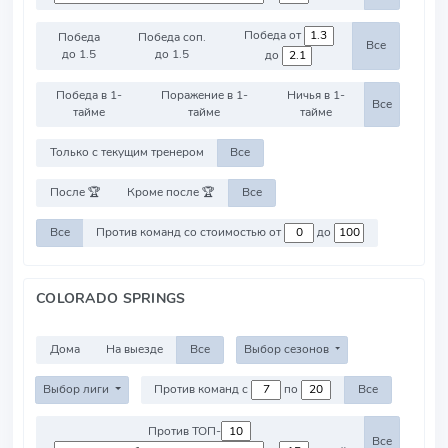
Победа от
Победа
Победа соп.
Все
до 1.5
до 1.5
до
Победа в 1-
Поражение в 1-
Ничья в 1-
Все
тайме
тайме
тайме
Только с текущим тренером
Все
После 🏆
Кроме после 🏆
Все
Все
Против команд со стоимостью от
до
COLORADO SPRINGS
Дома
На выезде
Все
Выбор сезонов
Выбор лиги
Против команд с
по
Все
Против ТОП-
Все