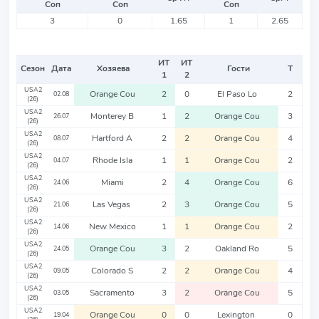
Соп
Соп
Соп
3
0
1.65
1
2.65
ИТ
ИТ
Сезон
Дата
Хозяева
Гости
Т
1
2
USA2
Orange Cou
2
0
El Paso Lo
2
02.08
(26)
USA2
Monterey B
1
2
Orange Cou
3
26.07
(26)
USA2
Hartford A
2
2
Orange Cou
4
08.07
(26)
USA2
Rhode Isla
1
1
Orange Cou
2
04.07
(26)
USA2
Miami
2
4
Orange Cou
6
24.06
(26)
USA2
Las Vegas
2
3
Orange Cou
5
21.06
(26)
USA2
New Mexico
1
1
Orange Cou
2
14.06
(26)
USA2
Orange Cou
3
2
Oakland Ro
5
24.05
(26)
USA2
Colorado S
2
2
Orange Cou
4
09.05
(26)
USA2
Sacramento
3
2
Orange Cou
5
03.05
(26)
USA2
Orange Cou
0
0
Lexington
0
19.04