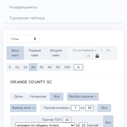
Коэффициенты
Турнирная таблица
На интервале с
по
Весь
Первый
Второй
матч
тайм
тайм
5
10
15
20
30
40
50
100
ORANGE COUNTY SC
Дома
На выезде
Все
Выбор сезонов
Выбор лиги
Против команд с
по
Все
Против ТОП-
Все
за
матчей