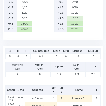
-0.5
10/20
-0.5
2/20
-1.5
4/20
-1.5
0/20
-2.5
1/20
+0.5
10/20
-3.5
0/20
+1.5
16/20
+0.5
18/20
+2.5
19/20
+1.5
20/20
+3.5
20/20
В
Н
П
Ср. разница
Макс
Мин
Макс ИТ
Мин ИТ
6
8
6
0.1
7
0
4
0
Макс ИТ
Мин ИТ
Ср ИТ
Ср ИТ
Ср. Т
Соп
Соп
Соп
4
0
1.4
1.3
2.7
ИТ
ИТ
Сезон
Дата
Хозяева
Гости
Т
1
2
USA2
Las Vegas
1
1
Phoenix Ri
2
02.08
(26)
USA2
Phoenix Ri
0
0
Hartford A
0
26.07