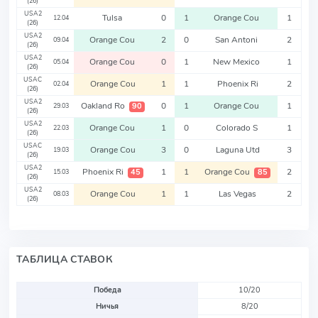
(26)
USA2
Tulsa
0
1
Orange Cou
1
12.04
(26)
USA2
Orange Cou
2
0
San Antoni
2
09.04
(26)
USA2
Orange Cou
0
1
New Mexico
1
05.04
(26)
USAC
Orange Cou
1
1
Phoenix Ri
2
02.04
(26)
USA2
Oakland Ro
0
1
Orange Cou
1
90
29.03
(26)
USA2
Orange Cou
1
0
Colorado S
1
22.03
(26)
USAC
Orange Cou
3
0
Laguna Utd
3
19.03
(26)
USA2
Phoenix Ri
1
1
Orange Cou
2
45
85
15.03
(26)
USA2
Orange Cou
1
1
Las Vegas
2
08.03
(26)
ТАБЛИЦА СТАВОК
Победа
10/20
Ничья
8/20