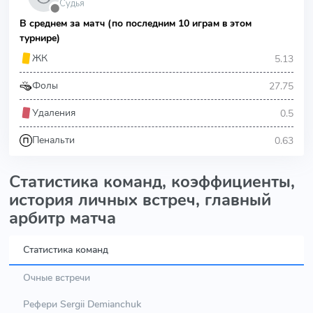
Судья
⬤
В среднем за матч (по последним 10 играм в этом
турнире)
5.13
ЖК
27.75
Фолы
0.5
Удаления
0.63
Пенальти
Статистика команд, коэффициенты,
история личных встреч, главный
арбитр матча
Статистика команд
Очные встречи
Рефери Sergii Demianchuk