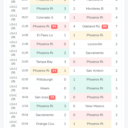
(26)
USA2
Phoenix Ri
3
2
Monterey B
5
19.07
(26)
USA2
Colorado S
3
1
Phoenix Ri
4
05.07
(26)
USA2
Phoenix Ri
3
4
Oakland Ro
7
90
90
21.06
(26)
USA2
El Paso Lo
1
1
Phoenix Ri
2
14.06
(26)
USA2
Phoenix Ri
0
2
Louisville
2
11.06
(26)
USA2
Phoenix Ri
2
0
Sacramento
2
31.05
(26)
USA2
Tampa Bay
3
0
Phoenix Ri
3
23.05
(26)
USA2
Phoenix Ri
1
1
San Antoni
2
44
10.05
(26)
USA2
Pittsburgh
0
1
Phoenix Ri
1
02.05
(26)
USA2
Miami
0
3
Phoenix Ri
3
18.04
(26)
USAC
San Jose
2
0
Phoenix Ri
2
39
16.04
(26)
USA2
Phoenix Ri
3
0
New Mexico
3
12.04
(26)
USA2
Sacramento
2
0
Phoenix Ri
2
05.04
(26)
USAC
Orange Cou
1
1
Phoenix Ri
2
02.04
(26)