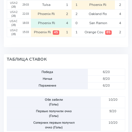
USA2
Tulsa
1
1
Phoenix Ri
2
29.03
(26)
USA2
Phoenix Ri
2
2
Oakland Ro
4
22.03
(26)
USAC
Phoenix Ri
4
0
San Ramon
4
18.03
(26)
USA2
Phoenix Ri
1
1
Orange Cou
2
45
85
15.03
(26)
ТАБЛИЦА СТАВОК
Победа
6/20
Ничья
8/20
Поражение
6/20
Обе забили
10/20
(Голы)
Первые получили очко
9/20
(Голы)
Соперник первым получил
10/20
очко (Голы)