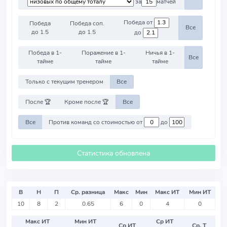
за
матчей
Победа от
Победа
Победа соп.
Все
до 1.5
до 1.5
до
Победа в 1-
Поражение в 1-
Ничья в 1-
Все
тайме
тайме
тайме
Только с текущим тренером
Все
После 🏆
Кроме после 🏆
Все
Все
Против команд со стоимостью от
до
Статистика обновлена
В
Н
П
Ср. разница
Макс
Мин
Макс ИТ
Мин ИТ
10
8
2
0.65
6
0
4
0
Макс ИТ
Мин ИТ
Ср ИТ
Ср ИТ
Ср. Т