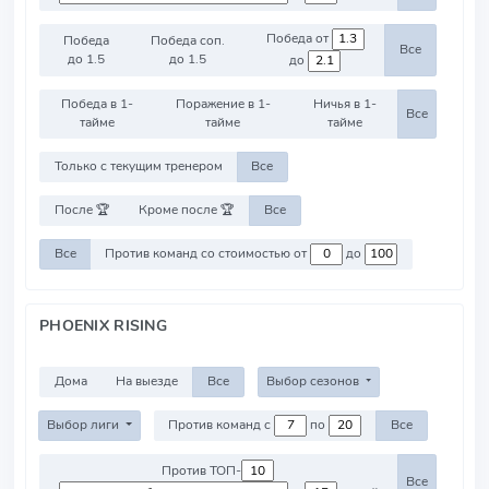
Победа от
Победа
Победа соп.
Все
до 1.5
до 1.5
до
Победа в 1-
Поражение в 1-
Ничья в 1-
Все
тайме
тайме
тайме
Только с текущим тренером
Все
После 🏆
Кроме после 🏆
Все
Все
Против команд со стоимостью от
до
PHOENIX RISING
Дома
На выезде
Все
Выбор сезонов
Выбор лиги
Против команд с
по
Все
Против ТОП-
Все