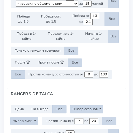
Все
за
матчей
Победа от
Победа
Победа соп.
Все
до 1.5
до 1.5
до
Победа в 1-
Поражение в 1-
Ничья в 1-
Все
тайме
тайме
тайме
Только с текущим тренером
Все
После 🏆
Кроме после 🏆
Все
Все
Против команд со стоимостью от
до
RANGERS DE TALCA
Дома
На выезде
Все
Выбор сезонов
Выбор лиги
Против команд с
по
Все