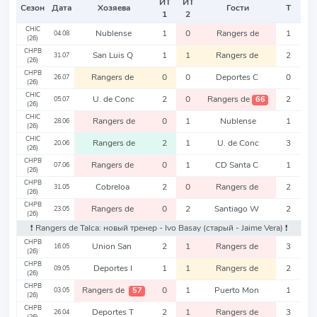
ИТ
ИТ
Сезон
Дата
Хозяева
Гости
Т
1
2
CHIC
Nublense
1
0
Rangers de
1
04.08
(26)
CHPB
San Luis Q
1
1
Rangers de
2
31.07
(26)
CHPB
Rangers de
0
0
Deportes C
0
26.07
(26)
CHIC
U. de Conc
2
0
Rangers de
2
66
05.07
(26)
CHIC
Rangers de
0
1
Nublense
1
28.06
(26)
CHIC
Rangers de
2
1
U. de Conc
3
20.06
(26)
CHPB
Rangers de
0
1
CD Santa C
1
07.06
(26)
CHPB
Cobreloa
2
0
Rangers de
2
31.05
(26)
CHPB
Rangers de
0
2
Santiago W
2
23.05
(26)
❗️ Rangers de Talca: новый тренер - Ivo Basay
(старый - Jaime Vera)
❗️
CHPB
Union San
2
1
Rangers de
3
16.05
(26)
CHPB
Deportes I
1
1
Rangers de
2
09.05
(26)
CHPB
Rangers de
0
1
Puerto Mon
1
57
03.05
(26)
CHPB
Deportes T
2
1
Rangers de
3
26.04