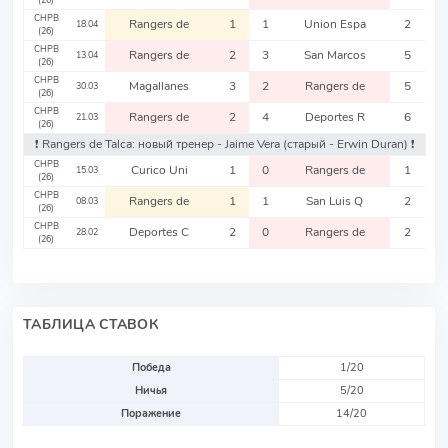
(26)
CHPB
Rangers de
1
1
Union Espa
2
18.04
(26)
CHPB
Rangers de
2
3
San Marcos
5
13.04
(26)
CHPB
Magallanes
3
2
Rangers de
5
30.03
(26)
CHPB
Rangers de
2
4
Deportes R
6
21.03
(26)
❗️ Rangers de Talca: новый тренер - Jaime Vera
(старый - Erwin Duran)
❗️
CHPB
Curico Uni
1
0
Rangers de
1
15.03
(26)
CHPB
Rangers de
1
1
San Luis Q
2
08.03
(26)
CHPB
Deportes C
2
0
Rangers de
2
28.02
(26)
ТАБЛИЦА СТАВОК
Победа
1/20
Ничья
5/20
Поражение
14/20