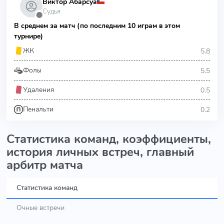
Виктор Абарсуа
Судья
⬤
В среднем за матч (по последним 10 играм в этом
турнире)
5.8
ЖК
5.5
Фолы
0.5
Удаления
0.2
Пенальти
Статистика команд, коэффициенты,
история личных встреч, главный
арбитр матча
Статистика команд
Очные встречи