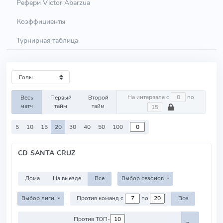
Рефери Victor Abarzua
Коэффициенты
Турнирная таблица
На интервале с
по
Весь
Первый
Второй
матч
тайм
тайм
5
10
15
20
30
40
50
100
CD SANTA CRUZ
Дома
На выезде
Все
Выбор сезонов
Выбор лиги
Против команд с
по
Все
Против ТОП-