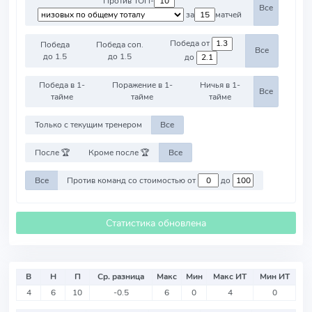
Против ТОП-
Все
за
матчей
Победа от
Победа
Победа соп.
Все
до 1.5
до 1.5
до
Победа в 1-
Поражение в 1-
Ничья в 1-
Все
тайме
тайме
тайме
Только с текущим тренером
Все
После 🏆
Кроме после 🏆
Все
Все
Против команд со стоимостью от
до
Статистика обновлена
В
Н
П
Ср. разница
Макс
Мин
Макс ИТ
Мин ИТ
4
6
10
-0.5
6
0
4
0