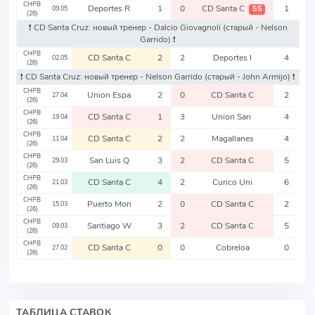
CHPB
Deportes R
1
0
CD Santa C
1
55
09.05
(26)
❗️ CD Santa Cruz: новый тренер - Dalcio Giovagnoli
(старый - Nelson
Garrido)
❗️
CHPB
CD Santa C
2
2
Deportes I
4
02.05
(26)
❗️ CD Santa Cruz: новый тренер - Nelson Garrido
(старый - John Armijo)
❗️
CHPB
Union Espa
2
0
CD Santa C
2
27.04
(26)
CHPB
CD Santa C
1
3
Union San
4
19.04
(26)
CHPB
CD Santa C
2
2
Magallanes
4
11.04
(26)
CHPB
San Luis Q
3
2
CD Santa C
5
29.03
(26)
CHPB
CD Santa C
4
2
Curico Uni
6
21.03
(26)
CHPB
Puerto Mon
2
0
CD Santa C
2
15.03
(26)
CHPB
Santiago W
3
2
CD Santa C
5
09.03
(26)
CHPB
CD Santa C
0
0
Cobreloa
0
27.02
(26)
ТАБЛИЦА СТАВОК