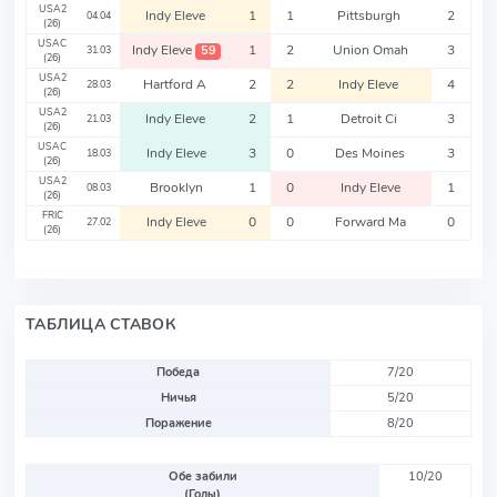
USA2
Indy Eleve
1
1
Pittsburgh
2
04.04
(26)
USAC
Indy Eleve
1
2
Union Omah
3
59
31.03
(26)
USA2
Hartford A
2
2
Indy Eleve
4
28.03
(26)
USA2
Indy Eleve
2
1
Detroit Ci
3
21.03
(26)
USAC
Indy Eleve
3
0
Des Moines
3
18.03
(26)
USA2
Brooklyn
1
0
Indy Eleve
1
08.03
(26)
FRIC
Indy Eleve
0
0
Forward Ma
0
27.02
(26)
ТАБЛИЦА СТАВОК
Победа
7/20
Ничья
5/20
Поражение
8/20
Обе забили
10/20
(Голы)