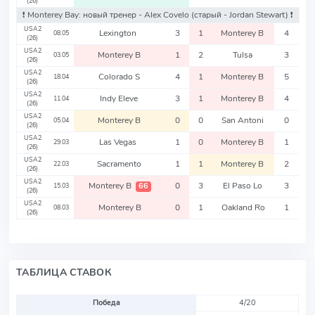
(26)
❗️ Monterey Bay: новый тренер - Alex Covelo
(старый - Jordan Stewart)
❗️
USA2
Lexington
3
1
Monterey B
4
08.05
(26)
USA2
Monterey B
1
2
Tulsa
3
03.05
(26)
USA2
Colorado S
4
1
Monterey B
5
18.04
(26)
USA2
Indy Eleve
3
1
Monterey B
4
11.04
(26)
USA2
Monterey B
0
0
San Antoni
0
05.04
(26)
USA2
Las Vegas
1
0
Monterey B
1
29.03
(26)
USA2
Sacramento
1
1
Monterey B
2
22.03
(26)
USA2
Monterey B
0
3
El Paso Lo
3
66
15.03
(26)
USA2
Monterey B
0
1
Oakland Ro
1
08.03
(26)
ТАБЛИЦА СТАВОК
Победа
4/20