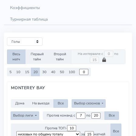
Коэффициенты
Турнирная таблица
На интервале с
по
Весь
Первый
Второй
матч
тайм
тайм
5
10
15
20
30
40
50
100
MONTEREY BAY
Дома
На выезде
Все
Выбор сезонов
Выбор лиги
Против команд с
по
Все
Против ТОП-
Все
за
матчей