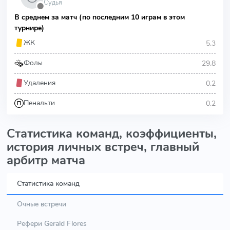
Судья
⬤
В среднем за матч (по последним 10 играм в этом
турнире)
5.3
ЖК
29.8
Фолы
0.2
Удаления
0.2
Пенальти
Статистика команд, коэффициенты,
история личных встреч, главный
арбитр матча
Статистика команд
Очные встречи
Рефери Gerald Flores