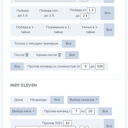
Победа от
Победа
Победа соп.
Все
до 1.5
до 1.5
до
Победа в 1-
Поражение в 1-
Ничья в 1-
Все
тайме
тайме
тайме
Только с текущим тренером
Все
После 🏆
Кроме после 🏆
Все
Все
Против команд со стоимостью от
до
INDY ELEVEN
Дома
На выезде
Все
Выбор сезонов
Выбор лиги
Против команд с
по
Все
Против ТОП-
Все