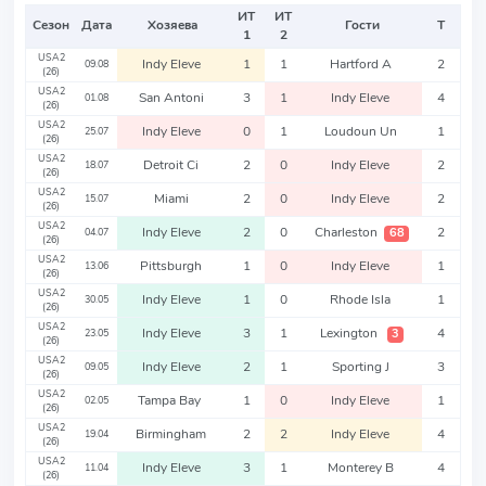
ИТ
ИТ
Сезон
Дата
Хозяева
Гости
Т
1
2
USA2
Indy Eleve
1
1
Hartford A
2
09.08
(26)
USA2
San Antoni
3
1
Indy Eleve
4
01.08
(26)
USA2
Indy Eleve
0
1
Loudoun Un
1
25.07
(26)
USA2
Detroit Ci
2
0
Indy Eleve
2
18.07
(26)
USA2
Miami
2
0
Indy Eleve
2
15.07
(26)
USA2
Indy Eleve
2
0
Charleston
2
68
04.07
(26)
USA2
Pittsburgh
1
0
Indy Eleve
1
13.06
(26)
USA2
Indy Eleve
1
0
Rhode Isla
1
30.05
(26)
USA2
Indy Eleve
3
1
Lexington
4
3
23.05
(26)
USA2
Indy Eleve
2
1
Sporting J
3
09.05
(26)
USA2
Tampa Bay
1
0
Indy Eleve
1
02.05
(26)
USA2
Birmingham
2
2
Indy Eleve
4
19.04
(26)
USA2
Indy Eleve
3
1
Monterey B
4
11.04
(26)