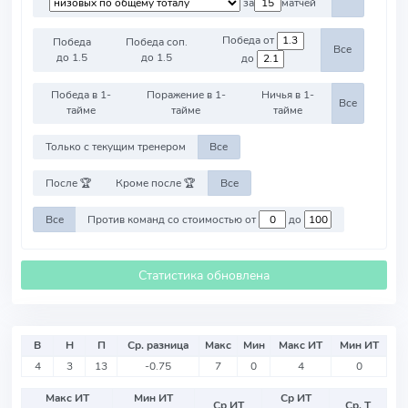
за
матчей
Победа от
Победа
Победа соп.
Все
до 1.5
до 1.5
до
Победа в 1-
Поражение в 1-
Ничья в 1-
Все
тайме
тайме
тайме
Только с текущим тренером
Все
После 🏆
Кроме после 🏆
Все
Все
Против команд со стоимостью от
до
Статистика обновлена
В
Н
П
Ср. разница
Макс
Мин
Макс ИТ
Мин ИТ
4
3
13
-0.75
7
0
4
0
Макс ИТ
Мин ИТ
Ср ИТ
Ср ИТ
Ср. Т