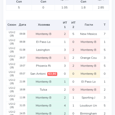
Соп
Соп
Соп
5
0
1.05
1.8
2.85
ИТ
ИТ
Сезон
Дата
Хозяева
Гости
Т
1
2
USA2
Monterey B
2
5
New Mexico
7
09.08
(26)
USA2
El Paso Lo
1
0
Monterey B
1
06.08
(26)
USA2
Lexington
3
2
Monterey B
5
01.08
(26)
USA2
Monterey B
1
2
Orange Cou
3
26.07
(26)
USA2
Phoenix Ri
3
2
Monterey B
5
19.07
(26)
USA2
San Antoni
0
0
Monterey B
0
63,90
05.07
(26)
USA2
Monterey B
1
0
El Paso Lo
1
21.06
(26)
USA2
Tulsa
2
0
Monterey B
2
18.06
(26)
USA2
Monterey B
2
1
Sporting J
3
11.06
(26)
USA2
Monterey B
4
1
Loudoun Un
5
31.05
(26)
USA2
Monterey B
2
0
Birmingham
2
24.05