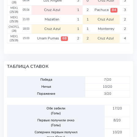
Los Angele
3
0
Cruz Azul
3
08.04
(26)
MEX1
Cruz Azul
1
2
Pachuca
3
84
05.04
(25/26)
MEX1
Mazatlan
1
1
Cruz Azul
2
21.03
(25/26)
CNCFCL
Cruz Azul
1
1
Monterrey
2
18.03
(26)
MEX1
Unam Pumas
2
2
Cruz Azul
4
68
15.03
(25/26)
ТАБЛИЦА СТАВОК
Победа
7/20
Ничья
10/20
Поражение
3/20
Обе забили
17/20
(Голы)
Первые получили очко
8/20
(Голы)
Соперник первым получил
10/20