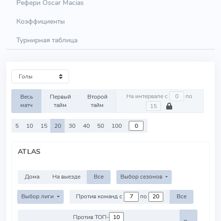
Рефери Oscar Macias
Коэффициенты
Турнирная таблица
На интервале с
по
Весь
Первый
Второй
матч
тайм
тайм
5
10
15
20
30
40
50
100
ATLAS
Дома
На выезде
Все
Выбор сезонов
Выбор лиги
Против команд с
по
Все
Против ТОП-