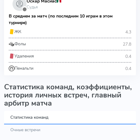
Оскар Масиас
Судья
⬤
В среднем за матч (по последним 10 играм в этом
турнире)
4.3
ЖК
27.8
Фолы
0.4
Удаления
0.4
Пенальти
Статистика команд, коэффициенты,
история личных встреч, главный
арбитр матча
Статистика команд
Очные встречи