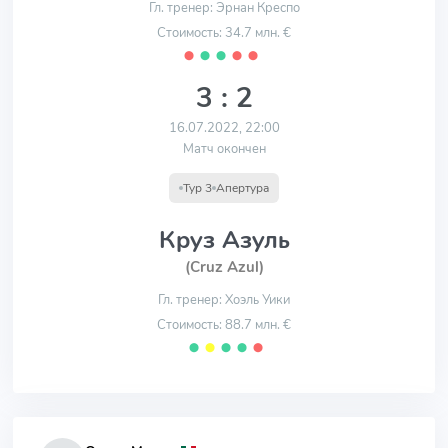
Гл. тренер: Эрнан Креспо
Стоимость: 34.7 млн. €
⬤
⬤
⬤
⬤
⬤
3 : 2
16.07.2022, 22:00
Матч окончен
Тур 3
Апертура
Круз Азуль
(Cruz Azul)
Гл. тренер: Хоэль Уики
Стоимость: 88.7 млн. €
⬤
⬤
⬤
⬤
⬤