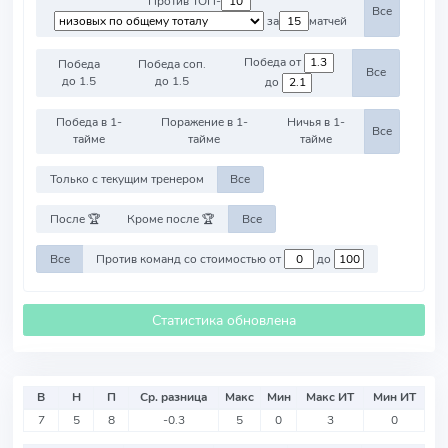
Против ТОП-
Все
за
матчей
Победа от
Победа
Победа соп.
Все
до 1.5
до 1.5
до
Победа в 1-
Поражение в 1-
Ничья в 1-
Все
тайме
тайме
тайме
Только с текущим тренером
Все
После 🏆
Кроме после 🏆
Все
Все
Против команд со стоимостью от
до
Статистика обновлена
В
Н
П
Ср. разница
Макс
Мин
Макс ИТ
Мин ИТ
7
5
8
-0.3
5
0
3
0