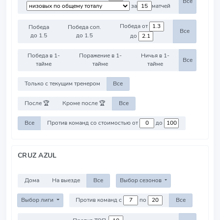
Все
за
матчей
Победа от
Победа
Победа соп.
Все
до 1.5
до 1.5
до
Победа в 1-
Поражение в 1-
Ничья в 1-
Все
тайме
тайме
тайме
Только с текущим тренером
Все
После 🏆
Кроме после 🏆
Все
Все
Против команд со стоимостью от
до
CRUZ AZUL
Дома
На выезде
Все
Выбор сезонов
Выбор лиги
Против команд с
по
Все