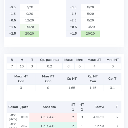
-0.5
7/20
-0.5
8/20
-1.5
0/20
-1.5
5/20
+0.5
12/20
-2.5
0/20
+1.5
15/20
+0.5
13/20
+2.5
20/20
+1.5
20/20
В
Н
П
Ср. разница
Макс
Мин
Макс ИТ
Мин ИТ
7
10
3
0.2
6
0
4
0
Макс ИТ
Мин ИТ
Ср ИТ
Ср ИТ
Ср. Т
Соп
Соп
Соп
3
0
1.65
1.45
3.1
ИТ
ИТ
Сезон
Дата
Хозяева
Гости
Т
1
2
MEX1
Cruz Azul
2
3
Atlante
5
02.08
(26/27)
MEX1
Cruz Azul
2
1
Puebla
3
22.07