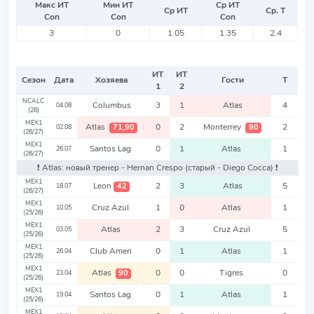
Макс ИТ
Мин ИТ
Ср ИТ
Ср ИТ
Ср. Т
Соп
Соп
Соп
3
0
1.05
1.35
2.4
ИТ
ИТ
Сезон
Дата
Хозяева
Гости
Т
1
2
NCALC
Columbus
3
1
Atlas
4
04.08
(26)
MEX1
Atlas
0
2
Monterrey
2
71,90
90
02.08
(26/27)
MEX1
Santos Lag
0
1
Atlas
1
26.07
(26/27)
❗️ Atlas: новый тренер - Hernan Crespo
(старый - Diego Cocca)
❗️
MEX1
Leon
2
3
Atlas
5
42
18.07
(26/27)
MEX1
Cruz Azul
1
0
Atlas
1
10.05
(25/26)
MEX1
Atlas
2
3
Cruz Azul
5
03.05
(25/26)
MEX1
Club Ameri
0
1
Atlas
1
26.04
(25/26)
MEX1
Atlas
0
0
Tigres
0
90
23.04
(25/26)
MEX1
Santos Lag
0
1
Atlas
1
19.04
(25/26)
MEX1