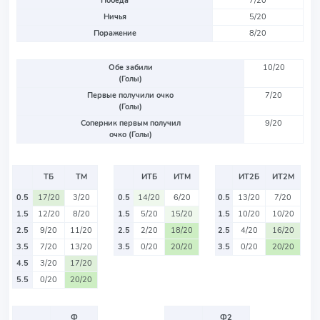
Победа
7/20
Ничья
5/20
Поражение
8/20
Обе забили
10/20
(Голы)
Первые получили очко
7/20
(Голы)
Соперник первым получил
9/20
очко (Голы)
ТБ
ТМ
ИТБ
ИТМ
ИТ2Б
ИТ2М
0.5
17/20
3/20
0.5
14/20
6/20
0.5
13/20
7/20
1.5
12/20
8/20
1.5
5/20
15/20
1.5
10/20
10/20
2.5
9/20
11/20
2.5
2/20
18/20
2.5
4/20
16/20
3.5
7/20
13/20
3.5
0/20
20/20
3.5
0/20
20/20
4.5
3/20
17/20
5.5
0/20
20/20
Ф
Ф2