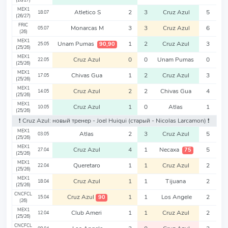
(26/27)
MEX1
Atletico S
2
3
Cruz Azul
5
18.07
(26/27)
FRIC
Monarcas M
3
3
Cruz Azul
6
05.07
(26)
MEX1
Unam Pumas
1
2
Cruz Azul
3
90,90
25.05
(25/26)
MEX1
Cruz Azul
0
0
Unam Pumas
0
22.05
(25/26)
MEX1
Chivas Gua
1
2
Cruz Azul
3
17.05
(25/26)
MEX1
Cruz Azul
2
2
Chivas Gua
4
14.05
(25/26)
MEX1
Cruz Azul
1
0
Atlas
1
10.05
(25/26)
❗️ Cruz Azul: новый тренер - Joel Huiqui
(старый - Nicolas Larcamon)
❗️
MEX1
Atlas
2
3
Cruz Azul
5
03.05
(25/26)
MEX1
Cruz Azul
4
1
Necaxa
5
75
27.04
(25/26)
MEX1
Queretaro
1
1
Cruz Azul
2
22.04
(25/26)
MEX1
Cruz Azul
1
1
Tijuana
2
18.04
(25/26)
CNCFCL
Cruz Azul
1
1
Los Angele
2
90
15.04
(26)
MEX1
Club Ameri
1
1
Cruz Azul
2
12.04
(25/26)
CNCFCL