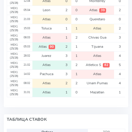
Atlas
0
0
Monterrey
0
12.04
(25/26)
MEX1
Leon
2
0
Atlas
2
39
05.04
(25/26)
MEX1
Atlas
0
0
Queretaro
0
21.03
(25/26)
MEX1
Toluca
1
1
Atlas
2
15.03
(25/26)
MEX1
Atlas
1
2
Chivas Gua
3
08.03
(25/26)
MEX1
Atlas
2
1
Tijuana
3
90
05.03
(25/26)
MEX1
Juarez
3
1
Atlas
4
28.02
(25/26)
MEX1
Atlas
3
2
Atletico S
5
82
21.02
(25/26)
MEX1
Pachuca
3
1
Atlas
4
14.02
(25/26)
MEX1
Atlas
2
2
Unam Pumas
4
08.02
(25/26)
MEX1
Atlas
1
0
Mazatlan
1
31.01
(25/26)
ТАБЛИЦА СТАВОК