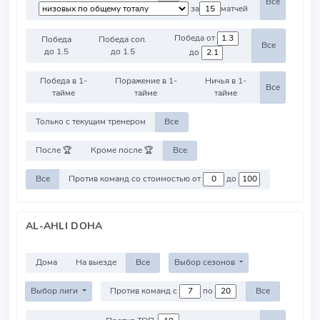
Все
за
матчей
Победа от
Победа
Победа соп.
Все
до 1.5
до 1.5
до
Победа в 1-
Поражение в 1-
Ничья в 1-
Все
тайме
тайме
тайме
Только с текущим тренером
Все
После 🏆
Кроме после 🏆
Все
Все
Против команд со стоимостью от
до
AL-AHLI DOHA
Дома
На выезде
Все
Выбор сезонов
Выбор лиги
Против команд с
по
Все