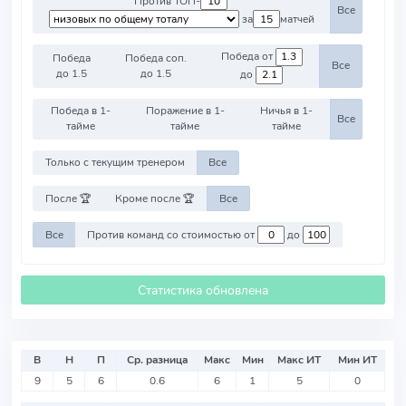
Против ТОП-
Все
за
матчей
Победа от
Победа
Победа соп.
Все
до 1.5
до 1.5
до
Победа в 1-
Поражение в 1-
Ничья в 1-
Все
тайме
тайме
тайме
Только с текущим тренером
Все
После 🏆
Кроме после 🏆
Все
Все
Против команд со стоимостью от
до
Статистика обновлена
В
Н
П
Ср. разница
Макс
Мин
Макс ИТ
Мин ИТ
9
5
6
0.6
6
1
5
0