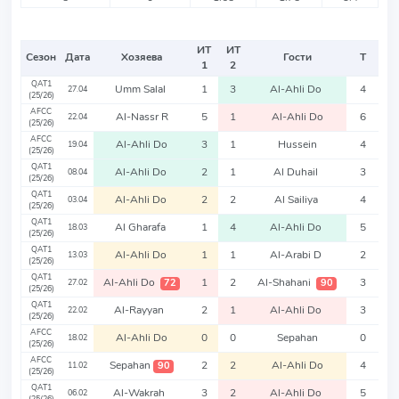
ИТ
ИТ
Сезон
Дата
Хозяева
Гости
Т
1
2
QAT1
Umm Salal
1
3
Al-Ahli Do
4
27.04
(25/26)
AFCC
Al-Nassr R
5
1
Al-Ahli Do
6
22.04
(25/26)
AFCC
Al-Ahli Do
3
1
Hussein
4
19.04
(25/26)
QAT1
Al-Ahli Do
2
1
Al Duhail
3
08.04
(25/26)
QAT1
Al-Ahli Do
2
2
Al Sailiya
4
03.04
(25/26)
QAT1
Al Gharafa
1
4
Al-Ahli Do
5
18.03
(25/26)
QAT1
Al-Ahli Do
1
1
Al-Arabi D
2
13.03
(25/26)
QAT1
Al-Ahli Do
1
2
Al-Shahani
3
72
90
27.02
(25/26)
QAT1
Al-Rayyan
2
1
Al-Ahli Do
3
22.02
(25/26)
AFCC
Al-Ahli Do
0
0
Sepahan
0
18.02
(25/26)
AFCC
Sepahan
2
2
Al-Ahli Do
4
90
11.02
(25/26)
QAT1
Al-Wakrah
3
2
Al-Ahli Do
5
06.02