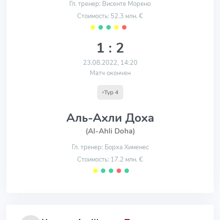
Гл. тренер: Висенте Морено
Стоимость: 52.3 млн. €
⬤
⬤
⬤
⬤
⬤
1 : 2
23.08.2022, 14:20
Матч окончен
Тур 4
Аль-Ахли Доха
(Al-Ahli Doha)
Гл. тренер: Борха Хименес
Стоимость: 17.2 млн. €
⬤
⬤
⬤
⬤
⬤