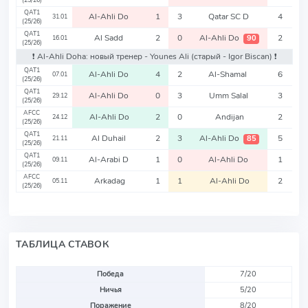
(25/26)
QAT1
Al-Ahli Do
1
3
Qatar SC D
4
31.01
(25/26)
QAT1
Al Sadd
2
0
Al-Ahli Do
2
90
16.01
(25/26)
❗️ Al-Ahli Doha: новый тренер - Younes Ali
(старый - Igor Biscan)
❗️
QAT1
Al-Ahli Do
4
2
Al-Shamal
6
07.01
(25/26)
QAT1
Al-Ahli Do
0
3
Umm Salal
3
29.12
(25/26)
AFCC
Al-Ahli Do
2
0
Andijan
2
24.12
(25/26)
QAT1
Al Duhail
2
3
Al-Ahli Do
5
85
21.11
(25/26)
QAT1
Al-Arabi D
1
0
Al-Ahli Do
1
09.11
(25/26)
AFCC
Arkadag
1
1
Al-Ahli Do
2
05.11
(25/26)
ТАБЛИЦА СТАВОК
Победа
7/20
Ничья
5/20
Поражение
8/20