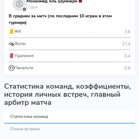
Мохаммед Аль Шуммари
Судья
⬤
В среднем за матч (по последним 10 играм в этом
турнире)
3.6
ЖК
27.4
Фолы
0.4
Удаления
0.6
Пенальти
Статистика команд, коэффициенты,
история личных встреч, главный
арбитр матча
Статистика команд
Очные встречи