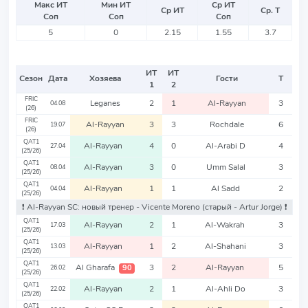
Макс ИТ
Мин ИТ
Ср ИТ
Ср ИТ
Ср. Т
Соп
Соп
Соп
5
0
2.15
1.55
3.7
ИТ
ИТ
Сезон
Дата
Хозяева
Гости
Т
1
2
FRIC
Leganes
2
1
Al-Rayyan
3
04.08
(26)
FRIC
Al-Rayyan
3
3
Rochdale
6
19.07
(26)
QAT1
Al-Rayyan
4
0
Al-Arabi D
4
27.04
(25/26)
QAT1
Al-Rayyan
3
0
Umm Salal
3
08.04
(25/26)
QAT1
Al-Rayyan
1
1
Al Sadd
2
04.04
(25/26)
❗️ Al-Rayyan SC: новый тренер - Vicente Moreno
(старый - Artur Jorge)
❗️
QAT1
Al-Rayyan
2
1
Al-Wakrah
3
17.03
(25/26)
QAT1
Al-Rayyan
1
2
Al-Shahani
3
13.03
(25/26)
QAT1
Al Gharafa
3
2
Al-Rayyan
5
90
26.02
(25/26)
QAT1
Al-Rayyan
2
1
Al-Ahli Do
3
22.02
(25/26)
QAT1