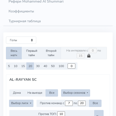
Рефери Mohammed Al Shummari
Коэффициенты
Турнирная таблица
На интервале с
по
Весь
Первый
Второй
матч
тайм
тайм
5
10
15
20
30
40
50
100
AL-RAYYAN SC
Дома
На выезде
Все
Выбор сезонов
Выбор лиги
Против команд с
по
Все
Против ТОП-