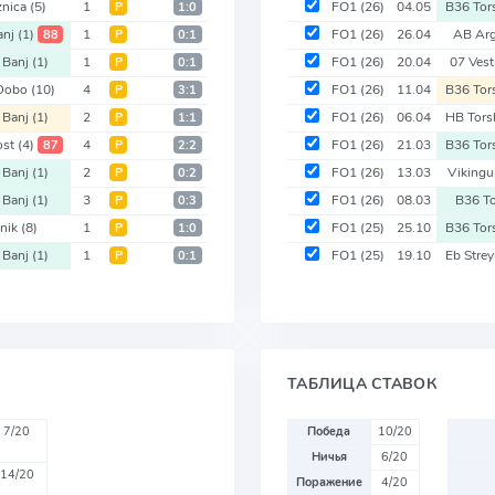
znica
(5)
1
FO1
(26)
04.05
B36 To
Р
1:0
anj
(1)
1
FO1
(26)
26.04
AB Arg
88
Р
0:1
 Banj
(1)
1
FO1
(26)
20.04
07 Ves
Р
0:1
 Dobo
(10)
4
FO1
(26)
11.04
B36 To
Р
3:1
 Banj
(1)
2
FO1
(26)
06.04
HB Tor
Р
1:1
ost
(4)
4
FO1
(26)
21.03
B36 To
87
Р
2:2
 Banj
(1)
2
FO1
(26)
13.03
Vikingu
Р
0:2
 Banj
(1)
3
FO1
(26)
08.03
B36 T
Р
0:3
nik
(8)
1
FO1
(25)
25.10
B36 To
Р
1:0
 Banj
(1)
1
FO1
(25)
19.10
Eb Str
Р
0:1
ТАБЛИЦА СТАВОК
7/20
Победа
10/20
Ничья
6/20
14/20
Поражение
4/20