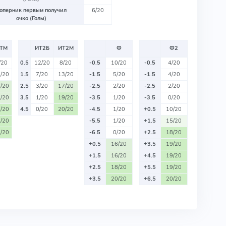
оперник первым получил
6/20
очко (Голы)
ТМ
ИТ2Б
ИТ2М
Ф
Ф2
/20
0.5
12/20
8/20
-0.5
10/20
-0.5
4/20
/20
1.5
7/20
13/20
-1.5
5/20
-1.5
4/20
/20
2.5
3/20
17/20
-2.5
2/20
-2.5
2/20
/20
3.5
1/20
19/20
-3.5
1/20
-3.5
0/20
/20
4.5
0/20
20/20
-4.5
1/20
+0.5
10/20
/20
-5.5
1/20
+1.5
15/20
/20
-6.5
0/20
+2.5
18/20
+0.5
16/20
+3.5
19/20
+1.5
16/20
+4.5
19/20
+2.5
18/20
+5.5
19/20
+3.5
20/20
+6.5
20/20