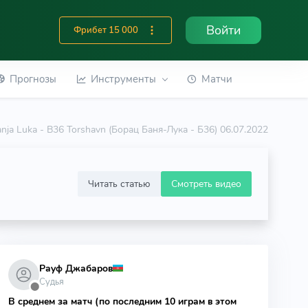
Войти
Фрибет 15 000
Прогнозы
Инструменты
Матчи
anja Luka - B36 Torshavn (Борац Баня-Лука - Б36) 06.07.2022
Читать статью
Смотреть видео
Рауф Джабаров
Судья
⬤
В среднем за матч (по последним 10 играм в этом