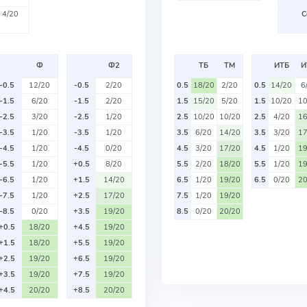
4/20
С
Ф
Ф2
ТБ
ТМ
ИТБ
И
-0.5
12/20
-0.5
2/20
0.5
18/20
2/20
0.5
14/20
6
-1.5
6/20
-1.5
2/20
1.5
15/20
5/20
1.5
10/20
10
-2.5
3/20
-2.5
1/20
2.5
10/20
10/20
2.5
4/20
16
-3.5
1/20
-3.5
1/20
3.5
6/20
14/20
3.5
3/20
17
-4.5
1/20
-4.5
0/20
4.5
3/20
17/20
4.5
1/20
19
-5.5
1/20
+0.5
8/20
5.5
2/20
18/20
5.5
1/20
19
-6.5
1/20
+1.5
14/20
6.5
1/20
19/20
6.5
0/20
20
-7.5
1/20
+2.5
17/20
7.5
1/20
19/20
-8.5
0/20
+3.5
19/20
8.5
0/20
20/20
+0.5
18/20
+4.5
19/20
+1.5
18/20
+5.5
19/20
+2.5
19/20
+6.5
19/20
+3.5
19/20
+7.5
19/20
+4.5
20/20
+8.5
20/20