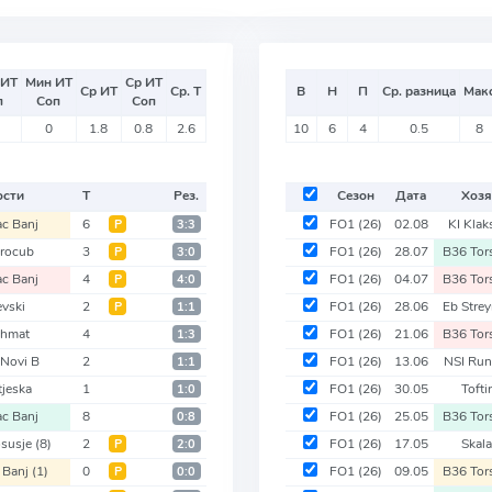
 ИТ
Мин ИТ
Ср ИТ
Ср ИТ
Ср. Т
В
Н
П
Ср. разница
Мак
п
Соп
Соп
0
1.8
0.8
2.6
10
6
4
0.5
8
ости
Т
Рез.
Сезон
Дата
Хозя
ac Banj
6
FO1
(26)
02.08
KI Klak
Р
3:3
rocub
3
FO1
(26)
28.07
B36 To
Р
3:0
ac Banj
4
FO1
(26)
04.07
B36 To
Р
4:0
evski
2
FO1
(26)
28.06
Eb Str
Р
1:1
hmat
4
FO1
(26)
21.06
B36 To
1:3
 Novi B
2
FO1
(26)
13.06
NSI Run
1:1
tjeska
1
FO1
(26)
30.05
Tofti
1:0
ac Banj
8
FO1
(26)
25.05
B36 To
0:8
susje
(8)
2
FO1
(26)
17.05
Skal
Р
2:0
 Banj
(1)
0
FO1
(26)
09.05
B36 To
Р
0:0