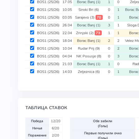
BOS1
(25/26)
17.05
Borac Banj
(1)
1
0
Zelje
BOS1
(25/26)
10.05
Siroki Bri
(6)
0
1
Borac B
BOS1
(25/26)
03.05
Sarajevo
(3)
0
1
Borac
70
BOS1
(25/26)
26.04
Borac Banj
(1)
3
1
Sloga
BOS1
(25/26)
22.04
Zrinjski
(2)
1
1
Borac
73
BOS1
(25/26)
18.04
Borac Banj
(1)
2
2
Velez M
BOS1
(25/26)
10.04
Rudar Prij
(9)
0
2
Borac
BOS1
(25/26)
04.04
NK Posusje
(8)
0
3
Borac
BOS1
(25/26)
21.03
Borac Banj
(1)
1
0
Rad
BOS1
(25/26)
14.03
Zeljeznica
(6)
0
1
Borac
ТАБЛИЦА СТАВОК
Победа
12/20
Обе забили
(Голы)
Ничья
6/20
Первые получили очко
Поражение
2/20
(Голы)