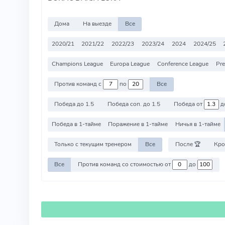
Дома
На выезде
Все
2020/21
2021/22
2022/23
2023/24
2024
2024/25
Champions League
Europa League
Conference League
Pre
Против команд с
по
Все
Победа до 1.5
Победа соп. до 1.5
Победа от
д
Победа в 1-тайме
Поражение в 1-тайме
Ничья в 1-тайме
Только с текущим тренером
Все
После 🏆
Кро
Все
Против команд со стоимостью от
до