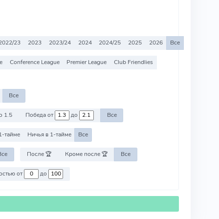
2022/23
2023
2023/24
2024
2024/25
2025
2026
Все
e
Conference League
Premier League
Club Friendlies
Все
о 1.5
Победа от
до
Все
1-тайме
Ничья в 1-тайме
Все
Все
После 🏆
Кроме после 🏆
Все
Против команд со стоимостью от
до