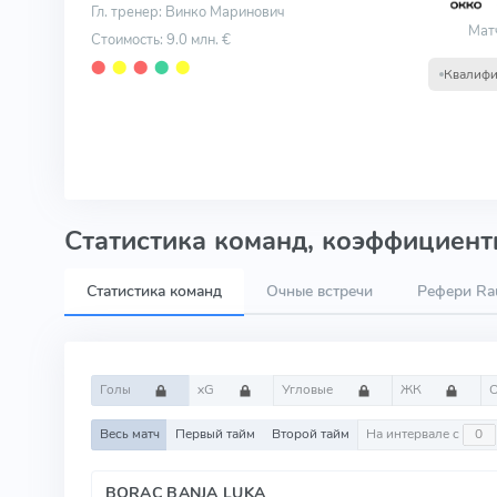
Гл. тренер: Винко Маринович
Мат
Стоимость: 9.0 млн. €
⬤
⬤
⬤
⬤
⬤
Квалифи
Статистика команд, коэффициенты
Статистика команд
Очные встречи
Рефери Rau
Голы
xG
Угловые
ЖК
Весь матч
Первый тайм
Второй тайм
На интервале с
BORAC BANJA LUKA