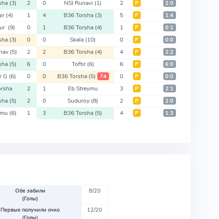
rsha
(3)
2
0
NSI Runavi
(1)
2
Р
2:0
ir
(4)
1
4
B36 Torsha
(3)
5
Р
1:4
tur
(9)
0
1
B36 Torsha
(4)
1
Р
0:1
rsha
(3)
0
0
Skala
(10)
0
Р
0:0
shav
(5)
2
2
B36 Torsha
(4)
4
Р
2:2
rsha
(5)
6
0
Toftir
(6)
6
Р
6:0
r G
(6)
0
0
B36 Torsha
(5)
0
74
Р
0:0
orsha
2
1
Eb Streymu
3
Р
2:1
rsha
(5)
2
0
Suduroy
(8)
2
Р
2:0
eymu
(6)
1
3
B36 Torsha
(5)
4
Р
1:3
Обе забили
8/20
(Голы)
Первые получили очко
12/20
(Голы)