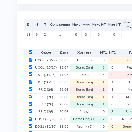
Макс
В
Н
П
Ср. разница
Макс
Мин
Макс ИТ
Мин ИТ
Со
12
6
2
1
8
0
8
0
4
Сезон
Дата
Хозяева
ИТ
1
ИТ
2
Г
UCOL
(26/27)
30.07
Petrocub
3
3
Bor
UCOL
(26/27)
23.07
Borac Banj
3
0
Pet
UCL
(26/27)
14.07
Levski
4
0
Bor
UCL
(26/27)
07.07
Borac Banj
1
1
L
FRIC
(26)
29.06
Borac Banj
1
3
Ak
FRIC
(26)
26.06
Borac Banj
1
1
IMT
FRIC
(26)
23.06
Borac Banj
1
0
Su
FRIC
(26)
20.06
Putevi
0
8
Bor
BOS1
(25/26)
26.05
Borac Banj
(1)
2
0
NK Po
BOS1
(25/26)
22.05
Radnik
(8)
0
0
Borac