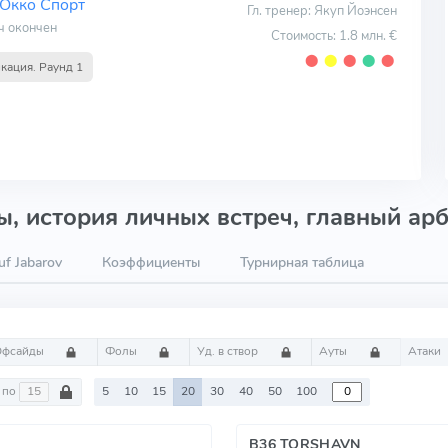
Окко Спорт
Гл. тренер: Якуп Йоэнсен
ч окончен
Стоимость: 1.8 млн. €
⬤
⬤
⬤
⬤
⬤
кация. Раунд 1
, история личных встреч, главный арб
f Jabarov
Коэффициенты
Турнирная таблица
Офсайды
Фолы
Уд. в створ
Ауты
Атаки
по
5
10
15
20
30
40
50
100
B36 TORSHAVN