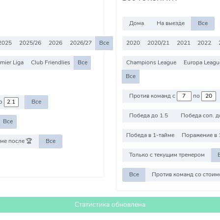
Дома
На выезде
Все
2025
2025/26
2026
2026/27
Все
2020
2020/21
2021
2022
mier Liga
Club Friendlies
Все
Champions League
Europa Leagu
Все
Против команд с
по
о
Все
Победа до 1.5
Победа соп. д
Все
Победа в 1-тайме
Поражение в 
ме после 🏆
Все
Только с текущим тренером
Все
Статистика обновлена