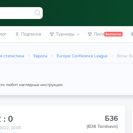
лог
Подписка
Турниры
Лиги
Бесплатно
я статистика
Европа
Europe: Conference League
Borac B
 кто любит наглядные инструкции
 : 0
Б36
(B36 Torshavn)
2022, 16:00