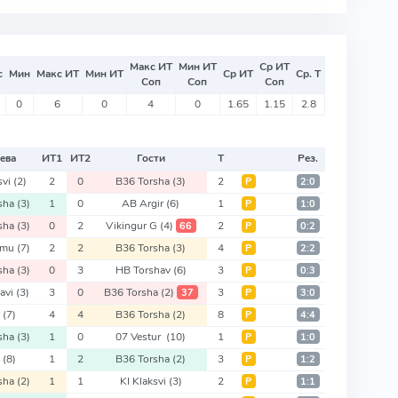
Макс ИТ
Мин ИТ
Ср ИТ
с
Мин
Макс ИТ
Мин ИТ
Ср ИТ
Ср. Т
Соп
Соп
Соп
0
6
0
4
0
1.65
1.15
2.8
ева
ИТ
1
ИТ
2
Гости
Т
Рез.
svi
(2)
2
0
B36 Torsha
(3)
2
Р
2:0
rsha
(3)
1
0
AB Argir
(6)
1
Р
1:0
rsha
(3)
0
2
Vikingur G
(4)
2
66
Р
0:2
eymu
(7)
2
2
B36 Torsha
(3)
4
Р
2:2
rsha
(3)
0
3
HB Torshav
(6)
3
Р
0:3
avi
(3)
3
0
B36 Torsha
(2)
3
37
Р
3:0
r
(7)
4
4
B36 Torsha
(2)
8
Р
4:4
rsha
(3)
1
0
07 Vestur
(10)
1
Р
1:0
a
(8)
1
2
B36 Torsha
(2)
3
Р
1:2
rsha
(2)
1
1
KI Klaksvi
(3)
2
Р
1:1