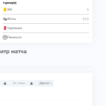
турнире)
5
ЖК
23.5
Фолы
-
Удаления
-
Пенальти
итр матча
Оп. атаки
Другое