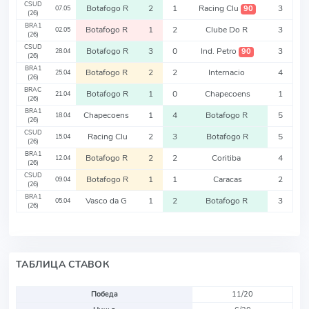
CSUD
Botafogo R
2
1
Racing Clu
3
90
07.05
(26)
BRA1
Botafogo R
1
2
Clube Do R
3
02.05
(26)
CSUD
Botafogo R
3
0
Ind. Petro
3
90
28.04
(26)
BRA1
Botafogo R
2
2
Internacio
4
25.04
(26)
BRAC
Botafogo R
1
0
Chapecoens
1
21.04
(26)
BRA1
Chapecoens
1
4
Botafogo R
5
18.04
(26)
CSUD
Racing Clu
2
3
Botafogo R
5
15.04
(26)
BRA1
Botafogo R
2
2
Coritiba
4
12.04
(26)
CSUD
Botafogo R
1
1
Caracas
2
09.04
(26)
BRA1
Vasco da G
1
2
Botafogo R
3
05.04
(26)
ТАБЛИЦА СТАВОК
Победа
11/20