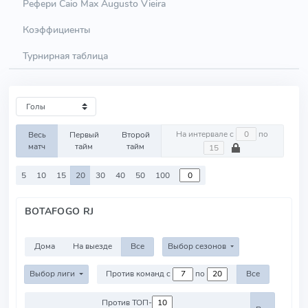
Рефери Caio Max Augusto Vieira
Коэффициенты
Турнирная таблица
На интервале с
по
Весь
Первый
Второй
матч
тайм
тайм
5
10
15
20
30
40
50
100
BOTAFOGO RJ
Дома
На выезде
Все
Выбор сезонов
Выбор лиги
Против команд с
по
Все
Против ТОП-