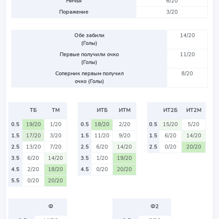
Ничья
6/20
Поражение
3/20
Обе забили
14/20
(Голы)
Первые получили очко
11/20
(Голы)
Соперник первым получил
8/20
очко (Голы)
ТБ
ТМ
ИТБ
ИТМ
ИТ2Б
ИТ2М
0.5
19/20
1/20
0.5
18/20
2/20
0.5
15/20
5/20
1.5
17/20
3/20
1.5
11/20
9/20
1.5
6/20
14/20
2.5
13/20
7/20
2.5
6/20
14/20
2.5
0/20
20/20
3.5
6/20
14/20
3.5
1/20
19/20
4.5
2/20
18/20
4.5
0/20
20/20
5.5
0/20
20/20
Ф
Ф2