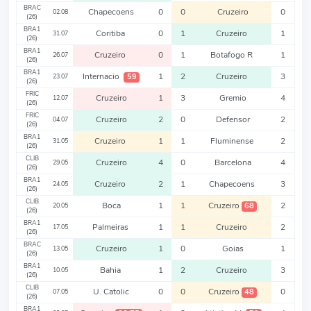
BRAC
Chapecoens
0
0
Cruzeiro
0
02.08
(26)
BRA1
Coritiba
0
1
Cruzeiro
1
31.07
(26)
BRA1
Cruzeiro
0
1
Botafogo R
1
26.07
(26)
BRA1
Internacio
1
2
Cruzeiro
3
59
23.07
(26)
FRIC
Cruzeiro
1
3
Gremio
4
12.07
(26)
FRIC
Cruzeiro
2
0
Defensor
2
04.07
(26)
BRA1
Cruzeiro
1
1
Fluminense
2
31.05
(26)
CLIB
Cruzeiro
4
0
Barcelona
4
29.05
(26)
BRA1
Cruzeiro
2
1
Chapecoens
3
24.05
(26)
CLIB
Boca
1
1
Cruzeiro
2
68
20.05
(26)
BRA1
Palmeiras
1
1
Cruzeiro
2
17.05
(26)
BRAC
Cruzeiro
1
0
Goias
1
13.05
(26)
BRA1
Bahia
1
2
Cruzeiro
3
10.05
(26)
CLIB
U. Catolic
0
0
Cruzeiro
0
48
07.05
(26)
BRA1