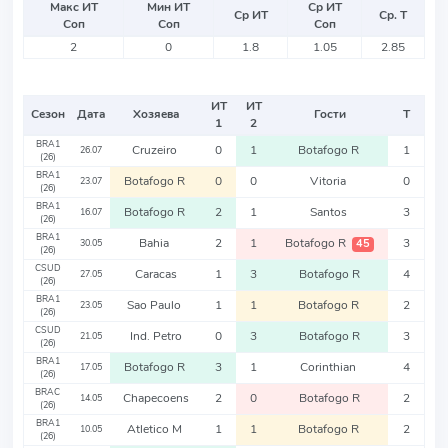
Макс ИТ
Мин ИТ
Ср ИТ
Ср ИТ
Ср. Т
Соп
Соп
Соп
2
0
1.8
1.05
2.85
ИТ
ИТ
Сезон
Дата
Хозяева
Гости
Т
1
2
BRA1
Cruzeiro
0
1
Botafogo R
1
26.07
(26)
BRA1
Botafogo R
0
0
Vitoria
0
23.07
(26)
BRA1
Botafogo R
2
1
Santos
3
16.07
(26)
BRA1
Bahia
2
1
Botafogo R
3
45
30.05
(26)
CSUD
Caracas
1
3
Botafogo R
4
27.05
(26)
BRA1
Sao Paulo
1
1
Botafogo R
2
23.05
(26)
CSUD
Ind. Petro
0
3
Botafogo R
3
21.05
(26)
BRA1
Botafogo R
3
1
Corinthian
4
17.05
(26)
BRAC
Chapecoens
2
0
Botafogo R
2
14.05
(26)
BRA1
Atletico M
1
1
Botafogo R
2
10.05
(26)