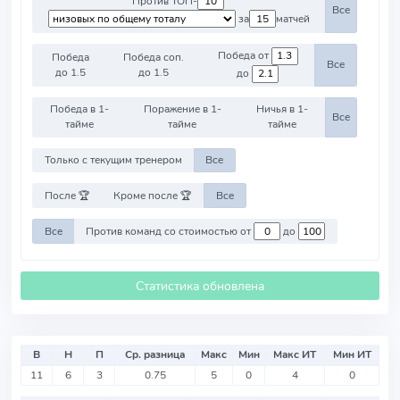
Против ТОП-
Все
за
матчей
Победа от
Победа
Победа соп.
Все
до 1.5
до 1.5
до
Победа в 1-
Поражение в 1-
Ничья в 1-
Все
тайме
тайме
тайме
Только с текущим тренером
Все
После 🏆
Кроме после 🏆
Все
Все
Против команд со стоимостью от
до
Статистика обновлена
В
Н
П
Ср. разница
Макс
Мин
Макс ИТ
Мин ИТ
11
6
3
0.75
5
0
4
0