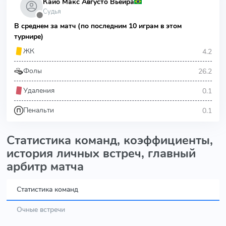
Кайо Макс Августо Вьейра
Судья
⬤
В среднем за матч (по последним 10 играм в этом
турнире)
4.2
ЖК
26.2
Фолы
0.1
Удаления
0.1
Пенальти
Статистика команд, коэффициенты,
история личных встреч, главный
арбитр матча
Статистика команд
Очные встречи