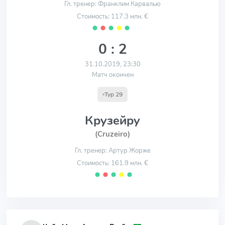
Гл. тренер: Франклим Карвалью
Стоимость: 117.3 млн. €
⬤
⬤
⬤
⬤
⬤
0 : 2
31.10.2019, 23:30
Матч окончен
Тур 29
Крузейру
(Cruzeiro)
Гл. тренер: Артур Жорже
Стоимость: 161.9 млн. €
⬤
⬤
⬤
⬤
⬤