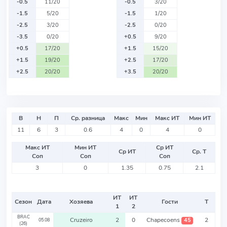
-0.5
11/20
-0.5
3/20
-1.5
5/20
-1.5
1/20
-2.5
3/20
-2.5
0/20
-3.5
0/20
+0.5
9/20
+0.5
17/20
+1.5
15/20
+1.5
19/20
+2.5
17/20
+2.5
20/20
+3.5
20/20
В
Н
П
Ср. разница
Макс
Мин
Макс ИТ
Мин ИТ
11
6
3
0.6
4
0
4
0
Макс ИТ
Мин ИТ
Ср ИТ
Ср ИТ
Ср. Т
Соп
Соп
Соп
3
0
1.35
0.75
2.1
ИТ
ИТ
Сезон
Дата
Хозяева
Гости
Т
1
2
BRAC
Cruzeiro
2
0
Chapecoens
2
45
05.08
(26)