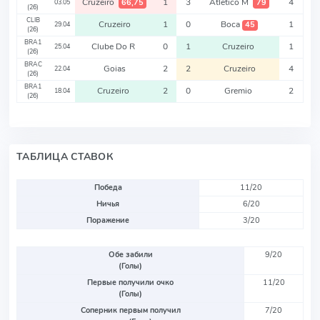
Cruzeiro
1
3
Atletico M
4
66,75
79
03.05
(26)
CLIB
Cruzeiro
1
0
Boca
1
45
29.04
(26)
BRA1
Clube Do R
0
1
Cruzeiro
1
25.04
(26)
BRAC
Goias
2
2
Cruzeiro
4
22.04
(26)
BRA1
Cruzeiro
2
0
Gremio
2
18.04
(26)
ТАБЛИЦА СТАВОК
Победа
11/20
Ничья
6/20
Поражение
3/20
Обе забили
9/20
(Голы)
Первые получили очко
11/20
(Голы)
Соперник первым получил
7/20