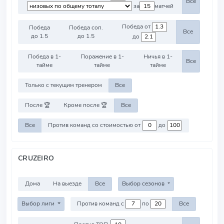
Все
за
матчей
Победа от
Победа
Победа соп.
Все
до 1.5
до 1.5
до
Победа в 1-
Поражение в 1-
Ничья в 1-
Все
тайме
тайме
тайме
Только с текущим тренером
Все
После 🏆
Кроме после 🏆
Все
Все
Против команд со стоимостью от
до
CRUZEIRO
Дома
На выезде
Все
Выбор сезонов
Выбор лиги
Против команд с
по
Все