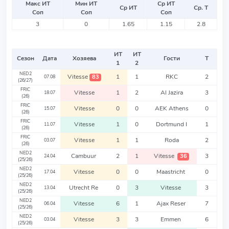
Макс ИТ
Мин ИТ
Ср ИТ
Ср ИТ
Ср. Т
Соп
Соп
Соп
3
0
1.65
1.15
2.8
ИТ
ИТ
Сезон
Дата
Хозяева
Гости
Т
1
2
NED2
Vitesse
1
1
RKC
2
83
07.08
(26/27)
FRIC
Vitesse
1
2
Al Jazira
3
18.07
(26)
FRIC
Vitesse
0
0
AEK Athens
0
15.07
(26)
FRIC
Vitesse
1
0
Dortmund I
1
11.07
(26)
FRIC
Vitesse
1
1
Roda
2
03.07
(26)
NED2
Cambuur
2
1
Vitesse
3
36
24.04
(25/26)
NED2
Vitesse
0
0
Maastricht
0
17.04
(25/26)
NED2
Utrecht Re
0
3
Vitesse
3
13.04
(25/26)
NED2
Vitesse
6
1
Ajax Reser
7
06.04
(25/26)
NED2
Vitesse
3
3
Emmen
6
03.04
(25/26)