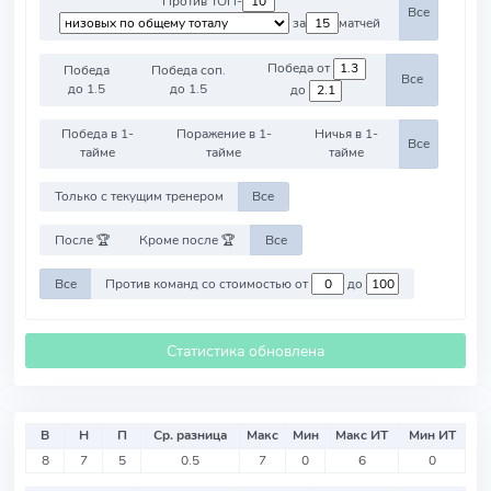
Против ТОП-
Все
за
матчей
Победа от
Победа
Победа соп.
Все
до 1.5
до 1.5
до
Победа в 1-
Поражение в 1-
Ничья в 1-
Все
тайме
тайме
тайме
Только с текущим тренером
Все
После 🏆
Кроме после 🏆
Все
Все
Против команд со стоимостью от
до
Статистика обновлена
В
Н
П
Ср. разница
Макс
Мин
Макс ИТ
Мин ИТ
8
7
5
0.5
7
0
6
0