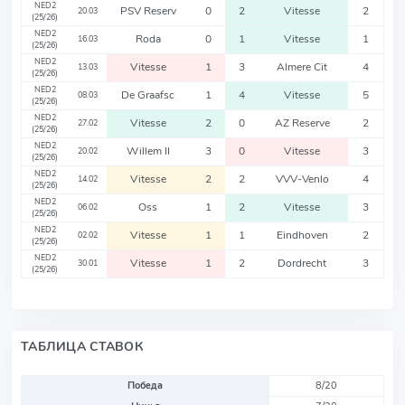
NED2
PSV Reserv
0
2
Vitesse
2
20.03
(25/26)
NED2
Roda
0
1
Vitesse
1
16.03
(25/26)
NED2
Vitesse
1
3
Almere Cit
4
13.03
(25/26)
NED2
De Graafsc
1
4
Vitesse
5
08.03
(25/26)
NED2
Vitesse
2
0
AZ Reserve
2
27.02
(25/26)
NED2
Willem II
3
0
Vitesse
3
20.02
(25/26)
NED2
Vitesse
2
2
VVV-Venlo
4
14.02
(25/26)
NED2
Oss
1
2
Vitesse
3
06.02
(25/26)
NED2
Vitesse
1
1
Eindhoven
2
02.02
(25/26)
NED2
Vitesse
1
2
Dordrecht
3
30.01
(25/26)
ТАБЛИЦА СТАВОК
Победа
8/20