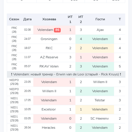
ИТ
ИТ
Сезон
Дата
Хозяева
Гости
Т
1
2
FRIC
Volendam
1
3
Ajax
4
86
02.08
(26)
FRIC
Groningen
0
4
Volendam
4
24.07
(26)
FRIC
RKC
2
2
Volendam
4
18.07
(26)
FRIC
AZ Reserve
3
1
Volendam
4
11.07
(26)
FRIC
RKAV Volen
2
3
Volendam
5
05.07
(26)
❗️ Volendam: новый тренер - Erwin van de Looi
(старый - Rick Kruys)
❗️
NEDPO
Volendam
1
2
Willem II
3
23.05
(25/26)
NEDPO
Willem II
1
2
Volendam
3
20.05
(25/26)
NED1
Volendam
1
2
Telstar
3
17.05
(25/26)
NED1
Excelsior
1
1
Volendam
2
10.05
(25/26)
NED1
Volendam
0
2
SC Heerenv
2
03.05
(25/26)
NED1
Heracles
0
2
Volendam
2
26.04
(25/26)