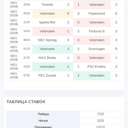
NED1
Twente
2
1
Volendam
3
10.04
(25/26)
NED1
Volendam
0
0
Feyenoord
0
05.04
(25/26)
NED1
Sparta Rot
2
0
Volendam
2
21.03
(25/26)
NED1
Volendam
1
2
Fortuna Si
3
14.03
(25/26)
NED1
NEC Nijmeg
3
0
Volendam
3
08.03
(25/26)
NED1
Volendam
3
2
Groningen
5
01.03
(25/26)
NED1
NAC Breda
1
0
Volendam
1
21.02
(25/26)
NED1
Volendam
2
1
PSV Eindho
3
13.02
(25/26)
NED1
PEC Zwolle
1
2
Volendam
3
07.02
(25/26)
ТАБЛИЦА СТАВОК
Победа
7/20
Ничья
3/20
Поражение
10/20