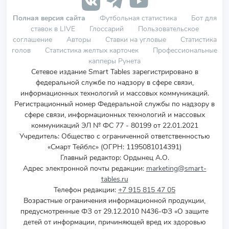
Полная версия сайта
Футбольная статистика
Бот для
ставок в LIVE
Глоссарий
Пользовательское
соглашение
Авторы
Ставки на угловые
Статистика
голов
Статистика желтых карточек
Профессиональные
капперы Рунета
Сетевое издание Smart Tables зарегистрировано в
федеральной службе по надзору в сфере связи,
информационных технологий и массовых коммуникаций.
Регистрационный номер Федеральной службы по надзору в
сфере связи, информационных технологий и массовых
коммуникаций ЭЛ № ФС 77 - 80199 от 22.01.2021
Учредитель
:
Общество с ограниченной ответственностью
«Смарт Тейблс» (ОГРН: 1195081014391)
Главный редактор: Ордынец А.О.
Адрес электронной почты редакции:
marketing@smart-
tables.ru
Телефон редакции:
+7 915 815 47 05
Возрастные ограничения информационной продукции,
предусмотренные ФЗ от 29.12.2010 N436-ФЗ «О защите
детей от информации, причиняющей вред их здоровью