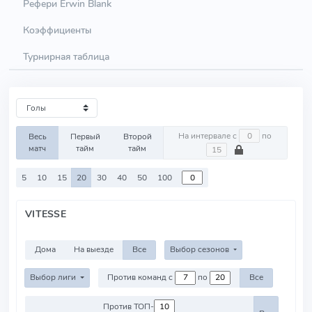
Рефери Erwin Blank
Коэффициенты
Турнирная таблица
На интервале с
по
Весь
Первый
Второй
матч
тайм
тайм
5
10
15
20
30
40
50
100
VITESSE
Дома
На выезде
Все
Выбор сезонов
Выбор лиги
Против команд с
по
Все
Против ТОП-