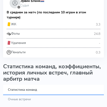
Эрвин Бланк
Судья
⬤
В среднем за матч (по последним 10 играм в этом
турнире)
3.3
ЖК
24.8
Фолы
-
Удаления
0.3
Пенальти
Статистика команд, коэффициенты,
история личных встреч, главный
арбитр матча
Статистика команд
Очные встречи