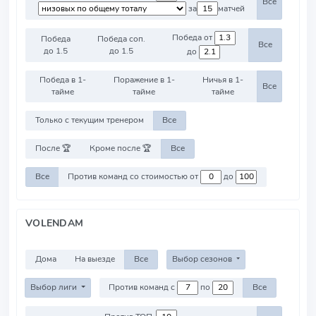
Все
за
матчей
Победа от
Победа
Победа соп.
Все
до 1.5
до 1.5
до
Победа в 1-
Поражение в 1-
Ничья в 1-
Все
тайме
тайме
тайме
Только с текущим тренером
Все
После 🏆
Кроме после 🏆
Все
Все
Против команд со стоимостью от
до
VOLENDAM
Дома
На выезде
Все
Выбор сезонов
Выбор лиги
Против команд с
по
Все