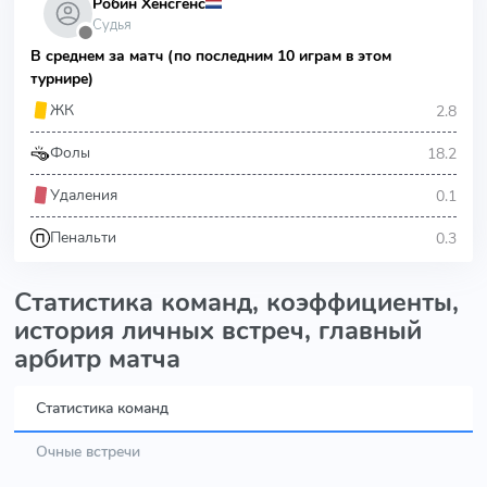
Робин Хенсгенс
Судья
⬤
В среднем за матч (по последним 10 играм в этом
турнире)
2.8
ЖК
18.2
Фолы
0.1
Удаления
0.3
Пенальти
Статистика команд, коэффициенты,
история личных встреч, главный
арбитр матча
Статистика команд
Очные встречи