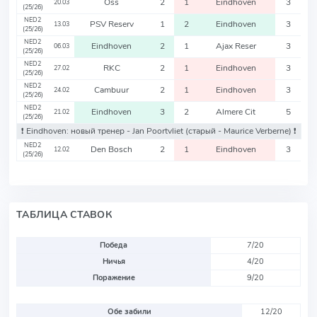
Oss
2
1
Eindhoven
3
20.03
(25/26)
NED2
PSV Reserv
1
2
Eindhoven
3
13.03
(25/26)
NED2
Eindhoven
2
1
Ajax Reser
3
06.03
(25/26)
NED2
RKC
2
1
Eindhoven
3
27.02
(25/26)
NED2
Cambuur
2
1
Eindhoven
3
24.02
(25/26)
NED2
Eindhoven
3
2
Almere Cit
5
21.02
(25/26)
❗️ Eindhoven: новый тренер - Jan Poortvliet
(старый - Maurice Verberne)
❗️
NED2
Den Bosch
2
1
Eindhoven
3
12.02
(25/26)
ТАБЛИЦА СТАВОК
Победа
7/20
Ничья
4/20
Поражение
9/20
Обе забили
12/20