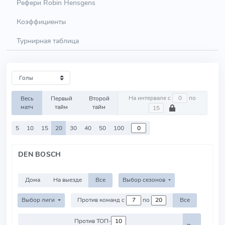
Рефери Robin Hensgens
Коэффициенты
Турнирная таблица
На интервале с
по
Весь
Первый
Второй
матч
тайм
тайм
5
10
15
20
30
40
50
100
DEN BOSCH
Дома
На выезде
Все
Выбор сезонов
Выбор лиги
Против команд с
по
Все
Против ТОП-