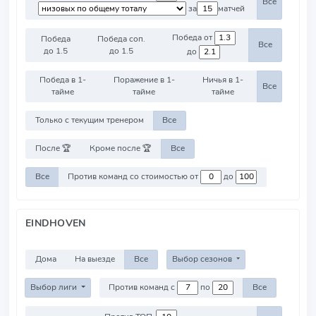
Все
за
матчей
Победа от
Победа
Победа соп.
Все
до 1.5
до 1.5
до
Победа в 1-
Поражение в 1-
Ничья в 1-
Все
тайме
тайме
тайме
Только с текущим тренером
Все
После 🏆
Кроме после 🏆
Все
Все
Против команд со стоимостью от
до
EINDHOVEN
Дома
На выезде
Все
Выбор сезонов
Выбор лиги
Против команд с
по
Все