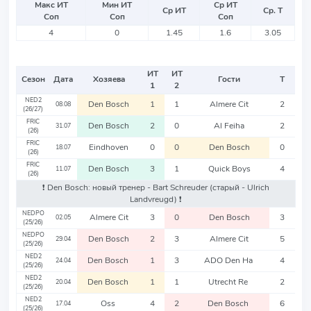
Макс ИТ
Мин ИТ
Ср ИТ
Ср ИТ
Ср. Т
Соп
Соп
Соп
4
0
1.45
1.6
3.05
ИТ
ИТ
Сезон
Дата
Хозяева
Гости
Т
1
2
NED2
Den Bosch
1
1
Almere Cit
2
08.08
(26/27)
FRIC
Den Bosch
2
0
Al Feiha
2
31.07
(26)
FRIC
Eindhoven
0
0
Den Bosch
0
18.07
(26)
FRIC
Den Bosch
3
1
Quick Boys
4
11.07
(26)
❗️ Den Bosch: новый тренер - Bart Schreuder
(старый - Ulrich
Landvreugd)
❗️
NEDPO
Almere Cit
3
0
Den Bosch
3
02.05
(25/26)
NEDPO
Den Bosch
2
3
Almere Cit
5
29.04
(25/26)
NED2
Den Bosch
1
3
ADO Den Ha
4
24.04
(25/26)
NED2
Den Bosch
1
1
Utrecht Re
2
20.04
(25/26)
NED2
Oss
4
2
Den Bosch
6
17.04
(25/26)