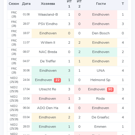
ИТ
ИТ
Сезон
Дата
Хозяева
Гости
Т
1
2
FRIC
Waasland-B
1
0
Eindhoven
1
01.08
(26)
FRIC
PSV Eindho
3
0
Eindhoven
3
28.07
(26)
FRIC
Eindhoven
0
0
Den Bosch
0
18.07
(26)
FRIC
Willem II
2
2
Eindhoven
4
11.07
(26)
FRIC
NAC Breda
0
2
Eindhoven
2
08.07
(26)
FRIC
De Treffer
1
1
Eindhoven
2
04.07
(26)
FRIC
Eindhoven
3
1
UNA
4
30.06
(26)
NED2
Eindhoven
1
0
Helmond Sp
1
22
24.04
(25/26)
NED2
Utrecht Re
3
0
Eindhoven
3
90
17.04
(25/26)
NED2
Eindhoven
1
3
Roda
4
10.04
(25/26)
NED2
ADO Den Ha
4
0
Eindhoven
4
06.04
(25/26)
NED2
Eindhoven
2
2
De Graafsc
4
03.04
(25/26)
NED2
Eindhoven
1
0
Emmen
1
28.03
(25/26)
NED2