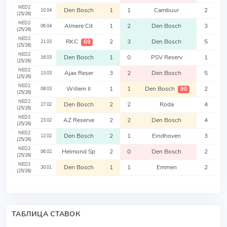
NED2
Den Bosch
1
1
Cambuur
2
10.04
(25/26)
NED2
Almere Cit
1
2
Den Bosch
3
06.04
(25/26)
NED2
RKC
2
3
Den Bosch
5
69
21.03
(25/26)
NED2
Den Bosch
1
0
PSV Reserv
1
16.03
(25/26)
NED2
Ajax Reser
3
2
Den Bosch
5
13.03
(25/26)
NED2
Willem II
1
1
Den Bosch
2
90
08.03
(25/26)
NED2
Den Bosch
2
2
Roda
4
27.02
(25/26)
NED2
AZ Reserve
2
2
Den Bosch
4
23.02
(25/26)
NED2
Den Bosch
2
1
Eindhoven
3
12.02
(25/26)
NED2
Helmond Sp
2
0
Den Bosch
2
06.02
(25/26)
NED2
Den Bosch
1
1
Emmen
2
30.01
(25/26)
ТАБЛИЦА СТАВОК