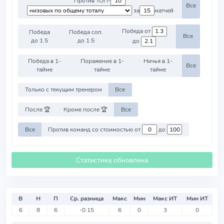
Против ТОП-
Все
за
матчей
Победа от
Победа
Победа соп.
Все
до 1.5
до 1.5
до
Победа в 1-
Поражение в 1-
Ничья в 1-
Все
тайме
тайме
тайме
Только с текущим тренером
Все
После 🏆
Кроме после 🏆
Все
Все
Против команд со стоимостью от
до
Статистика обновлена
В
Н
П
Ср. разница
Макс
Мин
Макс ИТ
Мин ИТ
6
8
6
-0.15
6
0
3
0