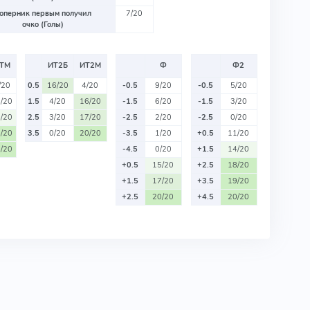
оперник первым получил
7/20
очко (Голы)
ТМ
ИТ2Б
ИТ2М
Ф
Ф2
/20
0.5
16/20
4/20
-0.5
9/20
-0.5
5/20
/20
1.5
4/20
16/20
-1.5
6/20
-1.5
3/20
/20
2.5
3/20
17/20
-2.5
2/20
-2.5
0/20
/20
3.5
0/20
20/20
-3.5
1/20
+0.5
11/20
/20
-4.5
0/20
+1.5
14/20
+0.5
15/20
+2.5
18/20
+1.5
17/20
+3.5
19/20
+2.5
20/20
+4.5
20/20