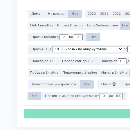
Дома
На выезде
Все
2020
2021
2022
20
Club Friendlies
Primera Division
Copa Sudamericana
Все
Против команд с
по
Все
Против ТОП-
за
Победа до 1.5
Победа соп. до 1.5
Победа от
д
Победа в 1-тайме
Поражение в 1-тайме
Ничья в 1-тайме
Только с текущим тренером
Все
После 🏆
Кро
Все
Против команд со стоимостью от
до