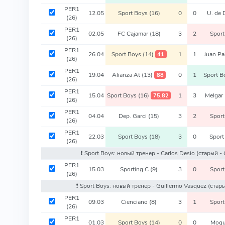
PER1
12.05
Sport Boys
(16)
0
0
U. de
(26)
PER1
02.05
FC Cajamar
(18)
3
2
Spor
(26)
PER1
26.04
Sport Boys
(14)
1
1
Juan P
41
(26)
PER1
19.04
Alianza At
(13)
0
1
Sport 
88
(26)
PER1
15.04
Sport Boys
(16)
1
3
Melgar
75,82
(26)
PER1
04.04
Dep. Garci
(15)
3
2
Spor
(26)
PER1
22.03
Sport Boys
(18)
3
0
Spor
(26)
❗️ Sport Boys: новый тренер - Carlos Desio
(старый - 
PER1
15.03
Sporting C
(9)
3
0
Spor
(26)
❗️ Sport Boys: новый тренер - Guillermo Vasquez
(стары
PER1
09.03
Cienciano
(8)
3
1
Spor
(26)
PER1
01.03
Sport Boys
(14)
0
0
Moq