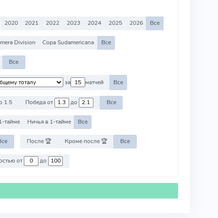
2020
2021
2022
2023
2024
2025
2026
Все
imera Division
Copa Sudamericana
Все
Все
за
матчей
Все
о 1.5
Победа от
до
Все
1-тайме
Ничья в 1-тайме
Все
Все
После 🏆
Кроме после 🏆
Все
Против команд со стоимостью от
до