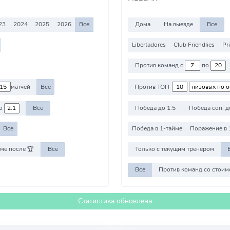
23
2024
2025
2026
Все
Дома
На выезде
Все
Libertadores
Club Friendlies
Pr
Против команд с
по
матчей
Все
Против ТОП-
о
Все
Победа до 1.5
Победа соп. д
Все
Победа в 1-тайме
Поражение в 
ме после 🏆
Все
Только с текущим тренером
Все
Статистика обновлена