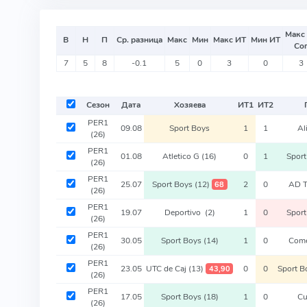
Макс
В
Н
П
Ср. разница
Макс
Мин
Макс ИТ
Мин ИТ
Со
7
5
8
-0.1
5
0
3
0
3
Сезон
Дата
Хозяева
ИТ
1
ИТ
2
PER1
09.08
Sport Boys
1
1
Al
(26)
PER1
01.08
Atletico G
(16)
0
1
Spor
(26)
PER1
25.07
Sport Boys
(12)
2
0
AD 
68
(26)
PER1
19.07
Deportivo
(2)
1
0
Spor
(26)
PER1
30.05
Sport Boys
(14)
1
0
Come
(26)
PER1
23.05
UTC de Caj
(13)
0
0
Sport 
43,90
(26)
PER1
17.05
Sport Boys
(18)
1
0
C
(26)