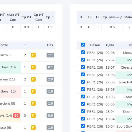
 ИТ
Мин ИТ
Ср ИТ
Ср ИТ
Ср. Т
В
Н
П
Ср. разница
Мак
п
Соп
Соп
0
0.9
1
1.9
9
6
5
0.5
5
Гости
Т
Рез.
Сезон
Дата
Х
PER1
(26)
02.08
Moqu
ianza Li
2
Р
1:1
PER1
(26)
26.07
Me
t Boys
(10)
1
Р
0:1
PER1
(26)
18.07
Cienci
PER1
(26)
31.05
Me
Tarma
(11)
2
Р
2:0
PER1
(26)
22.05
Juan Pa
PER1
(26)
16.05
Me
t Boys
(12)
1
Р
1:0
PER1
(26)
10.05
Come
rciant
(9)
1
Р
1:0
PER1
(26)
03.05
Me
PER1
(26)
28.04
Dep. 
Boys
(14)
0
90
Р
0:0
PER1
(26)
19.04
Me
PER1
(26)
15.04
Sport Bo
usco
(6)
1
Р
1:0