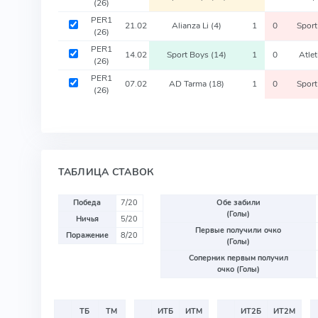
(26)
PER1
21.02
Alianza Li
(4)
1
0
Spor
(26)
PER1
14.02
Sport Boys
(14)
1
0
Atle
(26)
PER1
07.02
AD Tarma
(18)
1
0
Spor
(26)
ТАБЛИЦА СТАВОК
Победа
7/20
Обе забили
(Голы)
Ничья
5/20
Первые получили очко
Поражение
8/20
(Голы)
Соперник первым получил
очко (Голы)
ТБ
ТМ
ИТБ
ИТМ
ИТ2Б
ИТ2М