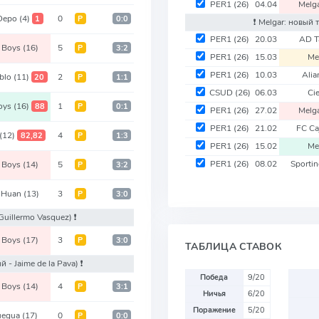
PER1
(26)
04.04
Melg
 Depo
(4)
0
1
Р
0:0
❗️ Melgar: новый
PER1
(26)
20.03
AD T
t Boys
(16)
5
Р
3:2
PER1
(26)
15.03
Me
PER1
(26)
10.03
Alia
ablo
(11)
2
20
Р
1:1
CSUD
(26)
06.03
Ci
Boys
(16)
1
88
Р
0:1
PER1
(26)
27.02
Melg
PER1
(26)
21.02
FC Ca
(12)
4
82,82
Р
1:3
PER1
(26)
15.02
Me
PER1
(26)
08.02
Sporti
t Boys
(14)
5
Р
3:2
t Huan
(13)
3
Р
3:0
Guillermo Vasquez)
❗️
t Boys
(17)
3
Р
3:0
ТАБЛИЦА СТАВОК
й - Jaime de la Pava)
❗️
Победа
9/20
t Boys
(14)
4
Р
3:1
Ничья
6/20
Поражение
5/20
uegua
(17)
0
Р
0:0