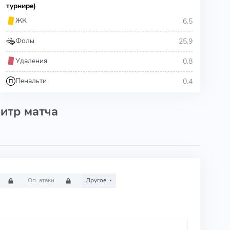
турнире)
6.5
ЖК
25.9
Фолы
0.8
Удаления
0.4
Пенальти
итр матча
Оп. атаки
Другое