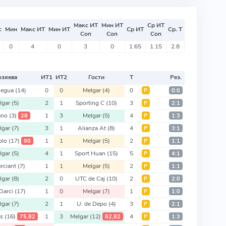
Макс ИТ
Мин ИТ
Ср ИТ
с
Мин
Макс ИТ
Мин ИТ
Ср ИТ
Ср. Т
Соп
Соп
Соп
0
4
0
3
0
1.65
1.15
2.8
озяева
ИТ
1
ИТ
2
Гости
Т
Рез.
egua
(14)
0
0
Melgar
(4)
0
Р
0:0
lgar
(5)
2
1
Sporting C
(10)
3
Р
2:1
ano
(3)
1
3
Melgar
(5)
4
28
Р
1:3
lgar
(7)
3
1
Alianza At
(8)
4
Р
3:1
blo
(17)
1
1
Melgar
(5)
2
90
Р
1:1
lgar
(5)
4
1
Sport Huan
(15)
5
Р
4:1
rciant
(7)
1
1
Melgar
(5)
2
Р
1:1
lgar
(8)
2
0
UTC de Caj
(10)
2
Р
2:0
Garci
(17)
1
0
Melgar
(7)
1
Р
1:0
lgar
(7)
2
1
U. de Depo
(4)
3
Р
2:1
ys
(16)
1
3
Melgar
(12)
4
75,82
82,82
Р
1:3