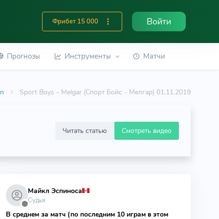
Войти
Фрибет 15 000
Прогнозы
Инструменты
Матчи
on
Sport Boys - Melgar (Спорт Бойс - Мелгар) 01.11.2019
Читать статью
Смотреть видео
Майкл Эспиноса
Судья
⬤
В среднем за матч (по последним 10 играм в этом