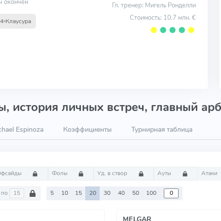
ч окончен
Гл. тренер: Мигель Ронделли
Стоимость: 10.7 млн. €
14
Клаусура
⬤
⬤
⬤
⬤
⬤
, история личных встреч, главный арб
hael Espinoza
Коэффициенты
Турнирная таблица
Офсайды
Фолы
Уд. в створ
Ауты
Атаки
по
5
10
15
20
30
40
50
100
MELGAR