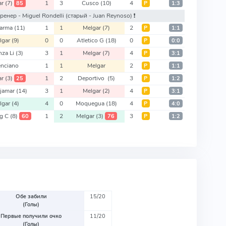
ar
(7)
1
3
Cusco
(10)
4
85
Р
1:3
 тренер - Miguel Rondelli
(старый - Juan Reynoso)
❗️
arma
(11)
1
1
Melgar
(7)
2
Р
1:1
lgar
(9)
0
0
Atletico G
(18)
0
Р
0:0
nza Li
(3)
3
1
Melgar
(7)
4
Р
3:1
enciano
1
1
Melgar
2
Р
1:1
ar
(3)
1
2
Deportivo
(5)
3
25
Р
1:2
jamar
(14)
3
1
Melgar
(2)
4
Р
3:1
lgar
(4)
4
0
Moquegua
(18)
4
Р
4:0
ng C
(8)
1
2
Melgar
(3)
3
60
76
Р
1:2
Обе забили
15/20
(Голы)
Первые получили очко
11/20
(Голы)