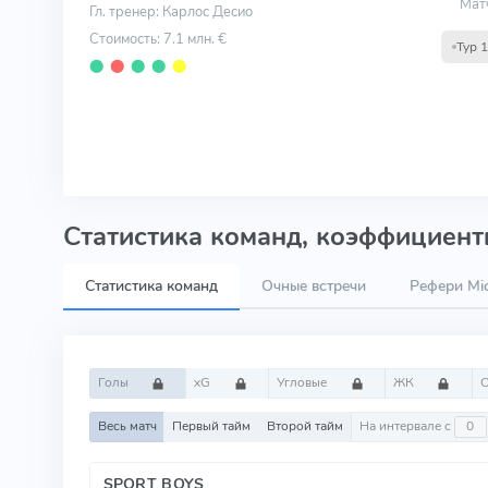
Мат
Гл. тренер: Карлос Десио
Стоимость: 7.1 млн. €
Тур 
⬤
⬤
⬤
⬤
⬤
Статистика команд, коэффициенты
Статистика команд
Очные встречи
Рефери Mic
Голы
xG
Угловые
ЖК
Весь матч
Первый тайм
Второй тайм
На интервале с
SPORT BOYS