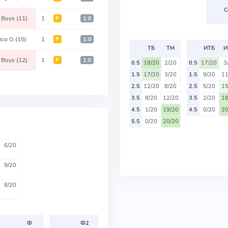
С
t Boys
(11)
1
Р
1:0
tico G
(15)
1
Р
1:0
ТБ
ТМ
ИТБ
И
t Boys
(12)
1
Р
1:0
0.5
18/20
2/20
0.5
17/20
3
1.5
17/20
3/20
1.5
9/20
11
2.5
12/20
8/20
2.5
5/20
15
3.5
8/20
12/20
3.5
2/20
18
4.5
1/20
19/20
4.5
0/20
20
5.5
0/20
20/20
6/20
9/20
8/20
Ф
Ф2