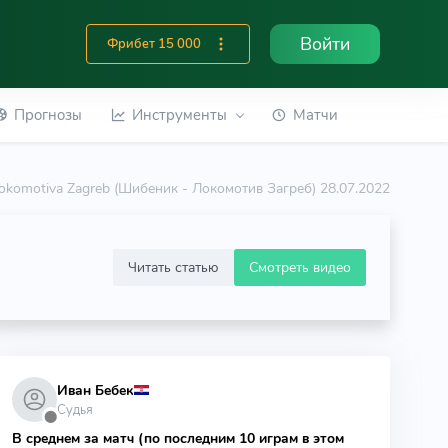
Войти
Фрибет 15 000
Прогнозы
Инструменты
Матчи
okomotiva Zagreb (Шибеник - Локомотив Загреб) 28.07.2022
Читать статью
Смотреть видео
Иван Бебек
Судья
⬤
В среднем за матч (по последним 10 играм в этом