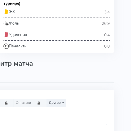
турнире)
3.4
ЖК
26.9
Фолы
0.4
Удаления
0.8
Пенальти
итр матча
Оп. атаки
Другое