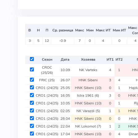
Макс
В
Н
П
Ср. разница
Макс
Мин
Макс ИТ
Мин ИТ
Со
3
5
12
-0.9
7
0
4
0
4
Сезон
Дата
Хозяева
ИТ
1
ИТ
2
CROC
10.09
NK Varteks
4
1
HNK
(25/26)
FRIC
(25)
26.07
HNK Sibeni
3
4
H
CRO1
(24/25)
25.05
HNK Sibeni
(10)
0
1
Hajd
CRO1
(24/25)
16.05
Istra 1961
(6)
3
0
HNK 
CRO1
(24/25)
10.05
HNK Sibeni
(10)
0
1
Ri
CRO1
(24/25)
02.05
NK Varazdi
(5)
1
1
HNK 
CRO1
(24/25)
28.04
HNK Sibeni
(10)
0
0
HNK 
CRO1
(24/25)
22.04
NK Lokomot
(7)
1
2
HNK 
CRO1
(24/25)
17.04
HNK Sibeni
(10)
0
4
Dina