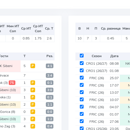
 ИТ
Мин ИТ
Ср ИТ
Ср ИТ
Ср. Т
В
Н
П
Ср. разница
Мак
п
Соп
Соп
0
0.85
1.75
2.6
10
7
3
0.45
5
Гости
Т
Рез.
Сезон
Дата
CRO1
(26/27)
08.08
NK
 Sibeni
5
Р
4:1
CRO1
(26/27)
01.08
rvace
7
3:4
FRIC
(26)
25.07
N
uk
(3)
1
75
Р
0:1
FRIC
(26)
17.07
N
Sibeni
(10)
3
Р
3:0
FRIC
(26)
13.07
N
jeka
(1)
1
Р
0:1
FRIC
(26)
10.07
N
Sibeni
(10)
2
Р
1:1
FRIC
(26)
04.07
N
Gorica
(8)
0
Р
0:0
FRIC
(26)
01.07
N
Sibeni
(10)
3
Р
1:2
FRIC
(26)
27.06
N
mo Zag
(3)
4
Р
0:4
CRO1
(25/26)
23.05
Di