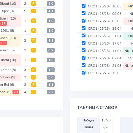
Sibeni
(10)
2
Р
2:0
CRO1
(25/26)
16.05
NK
Osijek
(8)
5
Р
4:1
CRO1
(25/26)
09.05
N
ibeni
(10)
1
Р
1:0
CRO1
(25/26)
03.05
NK
57
CRO1
(25/26)
25.04
N
a 1961
(8)
1
Р
1:0
CRO1
(25/26)
21.04
NK
ibeni
(10)
2
Р
1:1
86
CRO1
(25/26)
17.04
HN
arazdi
(5)
2
Р
0:2
CRO1
(25/26)
11.04
NK L
CRO1
(25/26)
07.04
Vu
Sibeni
(10)
1
Р
1:0
CRO1
(25/26)
21.03
NK L
okomot
(8)
3
Р
1:2
CRO1
(25/26)
15.03
Sibeni
(9)
3
Р
3:0
en Bel
(6)
2
Р
1:1
beni
(9)
4
70
Р
2:2
ТАБЛИЦА СТАВОК
Победа
10/20
Ничья
7/20