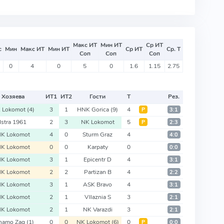
Макс ИТ
Мин ИТ
Ср ИТ
с
Мин
Макс ИТ
Мин ИТ
Ср ИТ
Ср. Т
Соп
Соп
Соп
0
4
0
5
0
1.6
1.15
2.75
Хозяева
ИТ
1
ИТ
2
Гости
Т
Рез.
 Lokomot
(4)
3
1
HNK Gorica
(9)
4
Р
3:1
Istra 1961
2
3
NK Lokomot
5
Р
2:3
K Lokomot
4
0
Sturm Graz
4
4:0
K Lokomot
0
0
Karpaty
0
0:0
K Lokomot
3
1
Epicentr D
4
3:1
K Lokomot
2
2
Partizan B
4
2:2
K Lokomot
3
1
ASK Bravo
4
3:1
K Lokomot
2
1
Vllaznia S
3
2:1
K Lokomot
2
1
NK Varazdi
3
2:1
namo Zag
(1)
0
0
NK Lokomot
(6)
0
Р
0:0