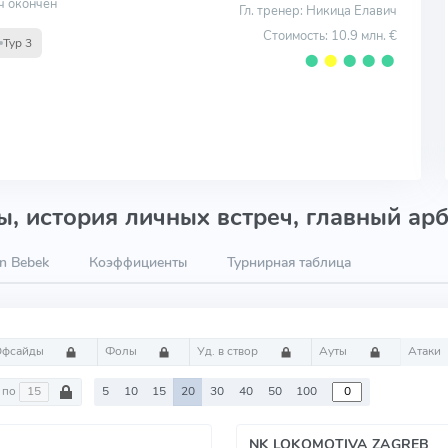
ч окончен
Гл. тренер: Никица Елавич
Стоимость: 10.9 млн. €
Тур 3
⬤
⬤
⬤
⬤
⬤
, история личных встреч, главный арб
n Bebek
Коэффициенты
Турнирная таблица
Офсайды
Фолы
Уд. в створ
Ауты
Атаки
по
5
10
15
20
30
40
50
100
NK LOKOMOTIVA ZAGREB