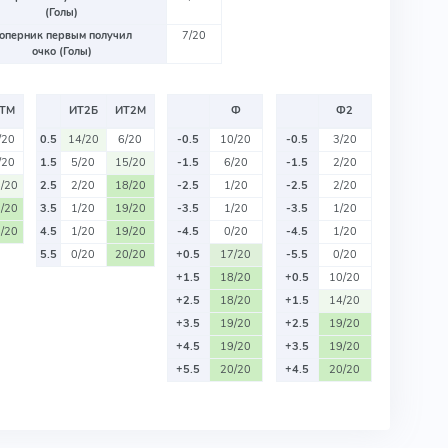
(Голы)
оперник первым получил
7/20
очко (Голы)
ТМ
ИТ2Б
ИТ2М
Ф
Ф2
/20
0.5
14/20
6/20
-0.5
10/20
-0.5
3/20
/20
1.5
5/20
15/20
-1.5
6/20
-1.5
2/20
/20
2.5
2/20
18/20
-2.5
1/20
-2.5
2/20
/20
3.5
1/20
19/20
-3.5
1/20
-3.5
1/20
/20
4.5
1/20
19/20
-4.5
0/20
-4.5
1/20
5.5
0/20
20/20
+0.5
17/20
-5.5
0/20
+1.5
18/20
+0.5
10/20
+2.5
18/20
+1.5
14/20
+3.5
19/20
+2.5
19/20
+4.5
19/20
+3.5
19/20
+5.5
20/20
+4.5
20/20