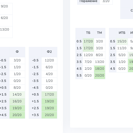
Поражение
3/20
9/20
С
6/20
13/20
ТБ
ТМ
ИТБ
И
0.5
17/20
3/20
0.5
15/20
5
1.5
17/20
3/20
1.5
11/20
9
Ф
Ф2
2.5
12/20
8/20
2.5
5/20
15
-0.5
3/20
-0.5
12/20
3.5
7/20
13/20
3.5
1/20
19
-1.5
1/20
-1.5
6/20
4.5
2/20
18/20
4.5
0/20
20
-2.5
1/20
-2.5
4/20
5.5
0/20
20/20
-3.5
0/20
-3.5
1/20
+0.5
8/20
-4.5
0/20
+1.5
14/20
+0.5
17/20
+2.5
16/20
+1.5
19/20
+3.5
19/20
+2.5
19/20
+4.5
20/20
+3.5
20/20