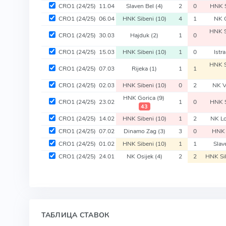
CRO1
(24/25)
11.04
Slaven Bel
(4)
2
0
HNK 
CRO1
(24/25)
06.04
HNK Sibeni
(10)
4
1
NK 
HNK S
CRO1
(24/25)
30.03
Hajduk
(2)
1
0
CRO1
(24/25)
15.03
HNK Sibeni
(10)
1
0
Istr
HNK S
CRO1
(24/25)
07.03
Rijeka
(1)
1
1
CRO1
(24/25)
02.03
HNK Sibeni
(10)
0
2
NK V
HNK Gorica
(9)
CRO1
(24/25)
23.02
1
0
HNK 
43
CRO1
(24/25)
14.02
HNK Sibeni
(10)
1
2
NK L
CRO1
(24/25)
07.02
Dinamo Zag
(3)
3
0
HNK 
CRO1
(24/25)
01.02
HNK Sibeni
(10)
1
1
Slav
CRO1
(24/25)
24.01
NK Osijek
(4)
2
2
HNK Si
ТАБЛИЦА СТАВОК