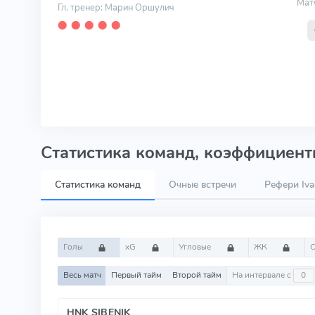
Мат
Гл. тренер: Марин Оршулич
⬤
⬤
⬤
⬤
⬤
Статистика команд, коэффициенты
Статистика команд
Очные встречи
Рефери Iva
Голы
xG
Угловые
ЖК
Весь матч
Первый тайм
Второй тайм
На интервале с
HNK SIBENIK