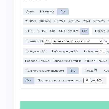
Дома
На выезде
Все
2020/21
2021/22
2022/23
2023/24
2024
2024/25
1. HNL
2. HNL
Cup
Club Friendlies
Все
Против ТОП-
за
Победа до 1.5
Победа соп. до 1.5
Победа от
д
Победа в 1-тайме
Поражение в 1-тайме
Ничья в 1-тайме
Только с текущим тренером
Все
После 🏆
Кро
Все
Против команд со стоимостью от
до