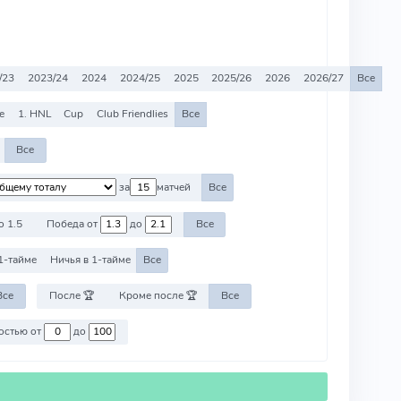
/23
2023/24
2024
2024/25
2025
2025/26
2026
2026/27
Все
e
1. HNL
Cup
Club Friendlies
Все
Все
за
матчей
Все
о 1.5
Победа от
до
Все
1-тайме
Ничья в 1-тайме
Все
Все
После 🏆
Кроме после 🏆
Все
Против команд со стоимостью от
до