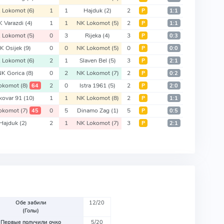
 Lokomot
(6)
1
1
Hajduk
(2)
2
Р
1:1
K Varazdi
(4)
1
1
NK Lokomot
(5)
2
Р
1:1
 Lokomot
(5)
0
3
Rijeka
(4)
3
Р
0:3
K Osijek
(9)
0
0
NK Lokomot
(5)
0
Р
0:0
 Lokomot
(6)
2
1
Slaven Bel
(5)
3
Р
2:1
K Gorica
(8)
0
2
NK Lokomot
(7)
2
Р
0:2
okomot
(8)
2
0
Istra 1961
(5)
2
64
Р
2:0
kovar 91
(10)
1
1
NK Lokomot
(8)
2
Р
1:1
okomot
(7)
0
5
Dinamo Zag
(1)
5
45
Р
0:5
Hajduk
(2)
2
1
NK Lokomot
(7)
3
Р
2:1
Обе забили
12/20
(Голы)
Первые получили очко
5/20