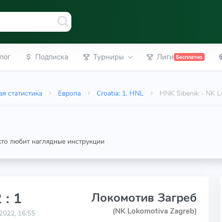
лог
Подписка
Турниры
Лиги
Бесплатно
я статистика
Европа
Croatia: 1. HNL
HNK Sibenik - NK L
 кто любит наглядные инструкции
 : 1
Локомотив Загреб
(NK Lokomotiva Zagreb)
2022, 16:55