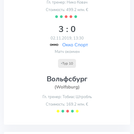
Гл. тренер: Нико Ковач
Стоимость: 499.2 млн. €
⬤
⬤
⬤
⬤
⬤
3 : 0
02.11.2019, 13:30
Окко Спорт
Матч окончен
Тур 10
Вольфсбург
(Wolfsburg)
Гл. тренер: Тобиас Штробль
Стоимость: 169.2 млн. €
⬤
⬤
⬤
⬤
⬤