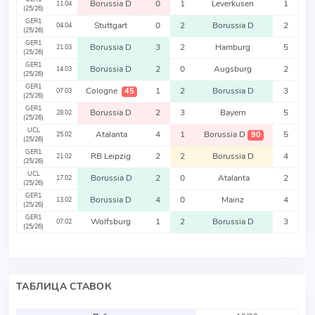
Borussia D
0
1
Leverkusen
1
11.04
(25/26)
GER1
Stuttgart
0
2
Borussia D
2
04.04
(25/26)
GER1
Borussia D
3
2
Hamburg
5
21.03
(25/26)
GER1
Borussia D
2
0
Augsburg
2
14.03
(25/26)
GER1
Cologne
1
2
Borussia D
3
45
07.03
(25/26)
GER1
Borussia D
2
3
Bayern
5
28.02
(25/26)
UCL
Atalanta
4
1
Borussia D
5
90
25.02
(25/26)
GER1
RB Leipzig
2
2
Borussia D
4
21.02
(25/26)
UCL
Borussia D
2
0
Atalanta
2
17.02
(25/26)
GER1
Borussia D
4
0
Mainz
4
13.02
(25/26)
GER1
Wolfsburg
1
2
Borussia D
3
07.02
(25/26)
ТАБЛИЦА СТАВОК