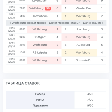
Leverkusen
6
3
Wolfsburg
9
04.04
(25/26)
GER1
Wolfsburg
0
1
Werder Bre
1
90
21.03
(25/26)
GER1
Hoffenheim
1
1
Wolfsburg
2
14.03
(25/26)
❗️ Wolfsburg: новый тренер - Dieter Hecking
(старый - Daniel Bauer)
❗️
GER1
Wolfsburg
1
2
Hamburg
3
07.03
(25/26)
GER1
Stuttgart
4
0
Wolfsburg
4
01.03
(25/26)
GER1
Wolfsburg
2
3
Augsburg
5
21.02
(25/26)
GER1
RB Leipzig
2
2
Wolfsburg
4
15.02
(25/26)
GER1
Wolfsburg
1
2
Borussia D
3
07.02
(25/26)
ТАБЛИЦА СТАВОК
Победа
4/20
Ничья
7/20
Поражение
9/20