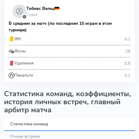
Тобиас Вельц
Судья
⬤
В среднем за матч (по последним 10 играм в этом
турнире)
4.1
ЖК
28
Фолы
0.8
Удаления
0.1
Пенальти
Статистика команд, коэффициенты,
история личных встреч, главный
арбитр матча
Статистика команд
Очные встречи