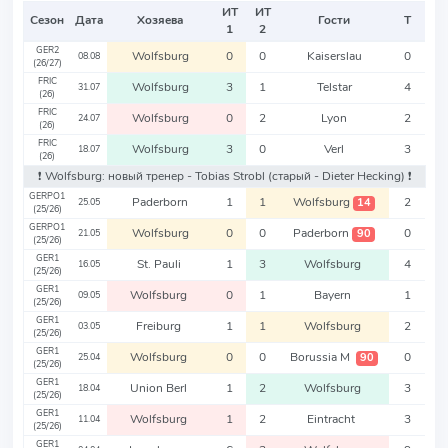
ИТ
ИТ
Сезон
Дата
Хозяева
Гости
Т
1
2
GER2
Wolfsburg
0
0
Kaiserslau
0
08.08
(26/27)
FRIC
Wolfsburg
3
1
Telstar
4
31.07
(26)
FRIC
Wolfsburg
0
2
Lyon
2
24.07
(26)
FRIC
Wolfsburg
3
0
Verl
3
18.07
(26)
❗️ Wolfsburg: новый тренер - Tobias Strobl
(старый - Dieter Hecking)
❗️
GERPO1
Paderborn
1
1
Wolfsburg
2
14
25.05
(25/26)
GERPO1
Wolfsburg
0
0
Paderborn
0
90
21.05
(25/26)
GER1
St. Pauli
1
3
Wolfsburg
4
16.05
(25/26)
GER1
Wolfsburg
0
1
Bayern
1
09.05
(25/26)
GER1
Freiburg
1
1
Wolfsburg
2
03.05
(25/26)
GER1
Wolfsburg
0
0
Borussia M
0
90
25.04
(25/26)
GER1
Union Berl
1
2
Wolfsburg
3
18.04
(25/26)
GER1
Wolfsburg
1
2
Eintracht
3
11.04
(25/26)
GER1