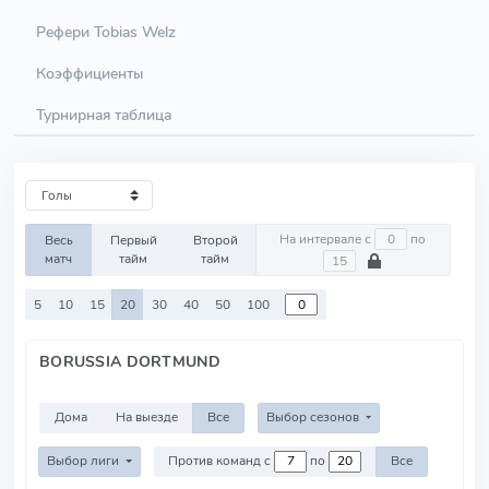
Рефери Tobias Welz
Коэффициенты
Турнирная таблица
На интервале с
по
Весь
Первый
Второй
матч
тайм
тайм
5
10
15
20
30
40
50
100
BORUSSIA DORTMUND
Дома
На выезде
Все
Выбор сезонов
Выбор лиги
Против команд с
по
Все