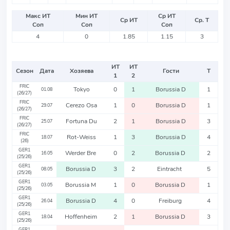
Макс ИТ
Мин ИТ
Ср ИТ
Ср ИТ
Ср. Т
Соп
Соп
Соп
4
0
1.85
1.15
3
ИТ
ИТ
Сезон
Дата
Хозяева
Гости
Т
1
2
FRIC
Tokyo
0
1
Borussia D
1
01.08
(26/27)
FRIC
Cerezo Osa
1
0
Borussia D
1
29.07
(26/27)
FRIC
Fortuna Du
2
1
Borussia D
3
25.07
(26/27)
FRIC
Rot-Weiss
1
3
Borussia D
4
18.07
(26)
GER1
Werder Bre
0
2
Borussia D
2
16.05
(25/26)
GER1
Borussia D
3
2
Eintracht
5
08.05
(25/26)
GER1
Borussia M
1
0
Borussia D
1
03.05
(25/26)
GER1
Borussia D
4
0
Freiburg
4
26.04
(25/26)
GER1
Hoffenheim
2
1
Borussia D
3
18.04
(25/26)
GER1