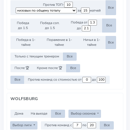
Против ТОП-
Все
за
матчей
Победа от
Победа
Победа соп.
Все
до 1.5
до 1.5
до
Победа в 1-
Поражение в 1-
Ничья в 1-
Все
тайме
тайме
тайме
Только с текущим тренером
Все
После 🏆
Кроме после 🏆
Все
Все
Против команд со стоимостью от
до
WOLFSBURG
Дома
На выезде
Все
Выбор сезонов
Выбор лиги
Против команд с
по
Все