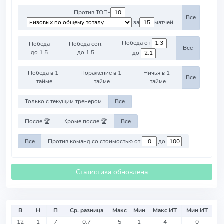
Против ТОП-
Все
за
матчей
Победа от
Победа
Победа соп.
Все
до 1.5
до 1.5
до
Победа в 1-
Поражение в 1-
Ничья в 1-
Все
тайме
тайме
тайме
Только с текущим тренером
Все
После 🏆
Кроме после 🏆
Все
Все
Против команд со стоимостью от
до
Статистика обновлена
В
Н
П
Ср. разница
Макс
Мин
Макс ИТ
Мин ИТ
12
1
7
0.7
5
1
4
0