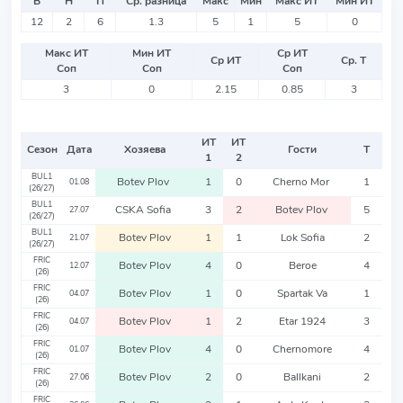
В
Н
П
Ср. разница
Макс
Мин
Макс ИТ
Мин ИТ
12
2
6
1.3
5
1
5
0
Макс ИТ
Мин ИТ
Ср ИТ
Ср ИТ
Ср. Т
Соп
Соп
Соп
3
0
2.15
0.85
3
ИТ
ИТ
Сезон
Дата
Хозяева
Гости
Т
1
2
BUL1
Botev Plov
1
0
Cherno Mor
1
01.08
(26/27)
BUL1
CSKA Sofia
3
2
Botev Plov
5
27.07
(26/27)
BUL1
Botev Plov
1
1
Lok Sofia
2
21.07
(26/27)
FRIC
Botev Plov
4
0
Beroe
4
12.07
(26)
FRIC
Botev Plov
1
0
Spartak Va
1
04.07
(26)
FRIC
Botev Plov
1
2
Etar 1924
3
04.07
(26)
FRIC
Botev Plov
4
0
Chernomore
4
01.07
(26)
FRIC
Botev Plov
2
0
Ballkani
2
27.06
(26)
FRIC