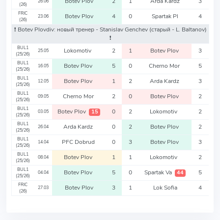
Botev Plov
2
1
Arda Kardz
3
26.06
(26)
FRIC
Botev Plov
4
0
Spartak Pl
4
23.06
(26)
❗️ Botev Plovdiv: новый тренер - Stanislav Genchev
(старый - L. Baltanov)
❗️
BUL1
Lokomotiv
2
1
Botev Plov
3
25.05
(25/26)
BUL1
Botev Plov
5
0
Cherno Mor
5
16.05
(25/26)
BUL1
Botev Plov
1
2
Arda Kardz
3
12.05
(25/26)
BUL1
Cherno Mor
2
0
Botev Plov
2
09.05
(25/26)
BUL1
Botev Plov
0
2
Lokomotiv
2
15
03.05
(25/26)
BUL1
Arda Kardz
0
2
Botev Plov
2
26.04
(25/26)
BUL1
PFC Dobrud
0
3
Botev Plov
3
14.04
(25/26)
BUL1
Botev Plov
1
1
Lokomotiv
2
08.04
(25/26)
BUL1
Botev Plov
5
0
Spartak Va
5
44
04.04
(25/26)
FRIC
Botev Plov
3
1
Lok Sofia
4
27.03
(26)