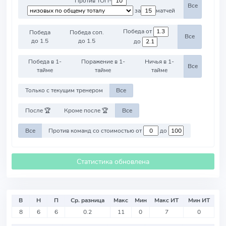
Против ТОП-
Все
за
матчей
Победа от
Победа
Победа соп.
Все
до 1.5
до 1.5
до
Победа в 1-
Поражение в 1-
Ничья в 1-
Все
тайме
тайме
тайме
Только с текущим тренером
Все
После 🏆
Кроме после 🏆
Все
Все
Против команд со стоимостью от
до
Статистика обновлена
В
Н
П
Ср. разница
Макс
Мин
Макс ИТ
Мин ИТ
8
6
6
0.2
11
0
7
0