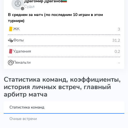
Драгомир Драганов
Судья
⬤
В среднем за матч (по последним 10 играм в этом
турнире)
3
ЖК
31.2
Фолы
0.2
Удаления
-
Пенальти
Статистика команд, коэффициенты,
история личных встреч, главный
арбитр матча
Статистика команд
Очные встречи