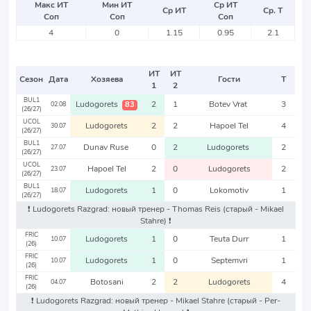
Макс ИТ
Мин ИТ
Ср ИТ
Ср ИТ
Ср. Т
Соп
Соп
Соп
4
0
1.15
0.95
2.1
ИТ
ИТ
Сезон
Дата
Хозяева
Гости
Т
1
2
BUL1
Ludogorets
2
1
Botev Vrat
3
83
02.08
(26/27)
UCOL
Ludogorets
2
2
Hapoel Tel
4
30.07
(26/27)
BUL1
Dunav Ruse
0
2
Ludogorets
2
27.07
(26/27)
UCOL
Hapoel Tel
2
0
Ludogorets
2
23.07
(26/27)
BUL1
Ludogorets
1
0
Lokomotiv
1
18.07
(26/27)
❗️ Ludogorets Razgrad: новый тренер - Thomas Reis
(старый - Mikael
Stahre)
❗️
FRIC
Ludogorets
1
0
Teuta Durr
1
10.07
(26)
FRIC
Ludogorets
1
0
Septemvri
1
10.07
(26)
FRIC
Botosani
2
2
Ludogorets
4
04.07
(26)
❗️ Ludogorets Razgrad: новый тренер - Mikael Stahre
(старый - Per-