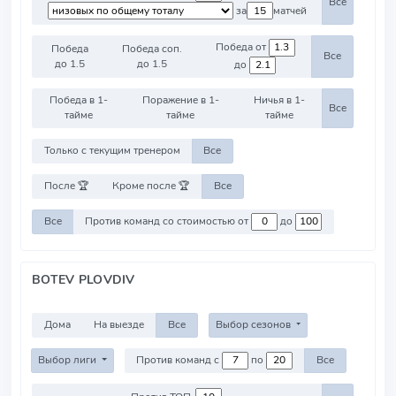
Все
за
матчей
Победа от
Победа
Победа соп.
Все
до 1.5
до 1.5
до
Победа в 1-
Поражение в 1-
Ничья в 1-
Все
тайме
тайме
тайме
Только с текущим тренером
Все
После 🏆
Кроме после 🏆
Все
Все
Против команд со стоимостью от
до
BOTEV PLOVDIV
Дома
На выезде
Все
Выбор сезонов
Выбор лиги
Против команд с
по
Все