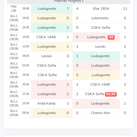
Mathias Hogmo)
❗️
FRIC
Ludogorets
7
4
Etar 1924
11
26.06
(26)
BUL1
Ludogorets
0
0
Lokomotiv
0
29.05
(25/26)
BUL1
Ludogorets
1
0
CSKA Sofia
1
25.05
(25/26)
BUL1
CSKA 1948
1
0
Ludogorets
1
90
16.05
(25/26)
BUL1
Ludogorets
1
1
Levski
2
13.05
(25/26)
BUL1
Levski
0
1
Ludogorets
1
09.05
(25/26)
BUL1
CSKA Sofia
1
0
Ludogorets
1
03.05
(25/26)
BULC
CSKA Sofia
0
0
Ludogorets
0
29.04
(25/26)
BUL1
Ludogorets
1
2
CSKA 1948
3
25.04
(25/26)
BULC
Ludogorets
1
2
CSKA Sofia
3
90,90
21.04
(25/26)
BUL1
Arda Kardz
1
0
Ludogorets
1
15.04
(25/26)
BUL1
Ludogorets
0
0
Cherno Mor
0
09.04
(25/26)