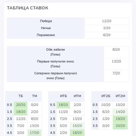
ТАБЛИЦА СТАВОК
Победа
12/20
Ничья
2/20
Поражение
6/20
Обе забили
8/20
(Голы)
Первые получили очко
13/20
(Голы)
Соперник первым получил
7/20
очко (Голы)
ТБ
ТМ
ИТБ
ИТМ
ИТ2Б
ИТ2М
0.5
20/20
0/20
0.5
18/20
2/20
0.5
10/20
10/20
1.5
18/20
2/20
1.5
11/20
9/20
1.5
6/20
14/20
2.5
12/20
8/20
2.5
7/20
13/20
2.5
1/20
19/20
3.5
7/20
13/20
3.5
5/20
15/20
3.5
0/20
20/20
4.5
3/20
17/20
4.5
2/20
18/20