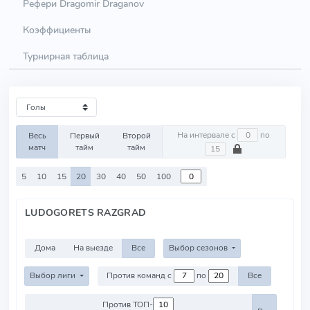
Рефери Dragomir Draganov
Коэффициенты
Турнирная таблица
На интервале с
по
Весь
Первый
Второй
матч
тайм
тайм
5
10
15
20
30
40
50
100
LUDOGORETS RAZGRAD
Дома
На выезде
Все
Выбор сезонов
Выбор лиги
Против команд с
по
Все
Против ТОП-