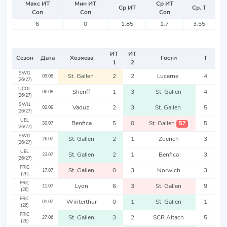
Макс ИТ
Мин ИТ
Ср ИТ
Ср ИТ
Ср. Т
Соп
Соп
Соп
6
0
1.85
1.7
3.55
ИТ
ИТ
Сезон
Дата
Хозяева
Гости
Т
1
2
SWI1
St. Gallen
2
2
Lucerne
4
09.08
(26/27)
UCOL
Sheriff
1
3
St. Gallen
4
06.08
(26/27)
SWI1
Vaduz
2
3
St. Gallen
5
02.08
(26/27)
UEL
Benfica
5
0
St. Gallen
5
57
30.07
(26/27)
SWI1
St. Gallen
2
1
Zuerich
3
26.07
(26/27)
UEL
St. Gallen
2
1
Benfica
3
23.07
(26/27)
FRIC
St. Gallen
0
3
Norwich
3
17.07
(26)
FRIC
Lyon
6
3
St. Gallen
9
11.07
(26)
FRIC
Winterthur
0
1
St. Gallen
1
01.07
(26)
FRIC
St. Gallen
3
2
SCR Altach
5
27.06
(26)