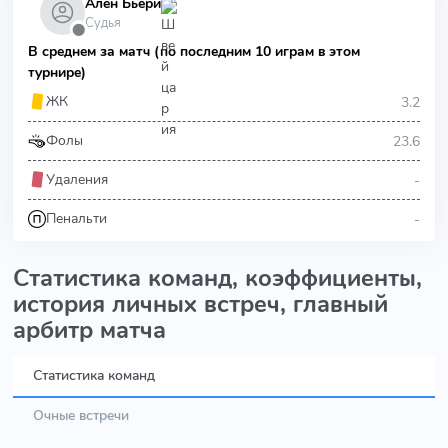
Ален Бьери
Судья
⬤
В среднем за матч (по последним 10 играм в этом
турнире)
3.2
ЖК
23.6
Фолы
-
Удаления
-
Пенальти
Статистика команд, коэффициенты,
история личных встреч, главный
арбитр матча
Статистика команд
Очные встречи