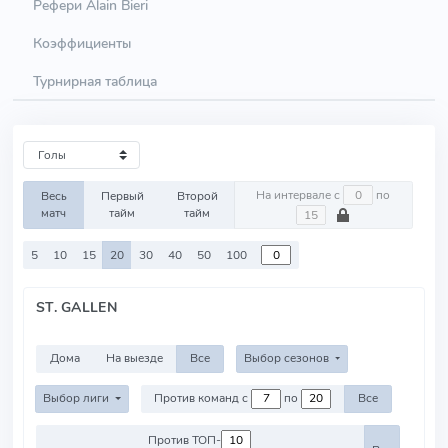
Рефери Alain Bieri
Коэффициенты
Турнирная таблица
На интервале с
по
Весь
Первый
Второй
матч
тайм
тайм
5
10
15
20
30
40
50
100
ST. GALLEN
Дома
На выезде
Все
Выбор сезонов
Выбор лиги
Против команд с
по
Все
Против ТОП-