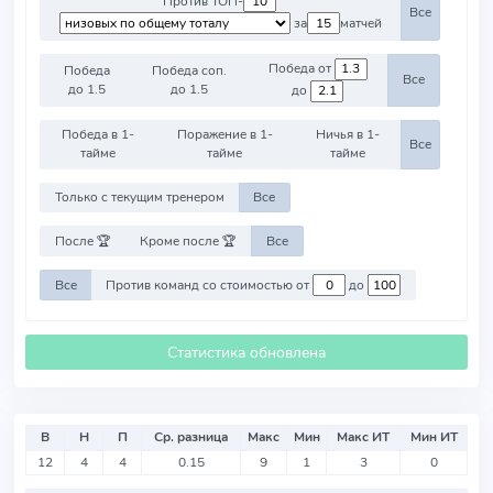
Против ТОП-
Все
за
матчей
Победа от
Победа
Победа соп.
Все
до 1.5
до 1.5
до
Победа в 1-
Поражение в 1-
Ничья в 1-
Все
тайме
тайме
тайме
Только с текущим тренером
Все
После 🏆
Кроме после 🏆
Все
Все
Против команд со стоимостью от
до
Статистика обновлена
В
Н
П
Ср. разница
Макс
Мин
Макс ИТ
Мин ИТ
12
4
4
0.15
9
1
3
0