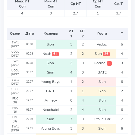
Макс ИТ
Мин ИТ
Ср ИТ
Ср ИТ
Ср. Т
Соп
Соп
Соп
4
0
2.7
1
3.7
ИТ
ИТ
Сезон
Дата
Хозяева
Гости
Т
1
2
SWI1
Sion
3
2
Vaduz
5
09.08
(26/27)
UCOL
Noah
2
2
Sion
4
64
26
06.08
(26/27)
SWI1
Sion
3
0
Lucerne
3
3
02.08
(26/27)
UCOL
Sion
4
0
BATE
4
30.07
(26/27)
SWI1
Young Boys
4
2
Sion
6
26.07
(26/27)
UCOL
BATE
1
1
Sion
2
23.07
(26/27)
FRIC
Annecy
0
4
Sion
4
17.07
(26)
FRIC
Neuchatel
2
4
Sion
6
01.07
(26)
FRIC
Sion
7
0
Etoile-Car
7
27.06
(26)
SWI1
Young Boys
3
3
Sion
6
17.05
(25/26)