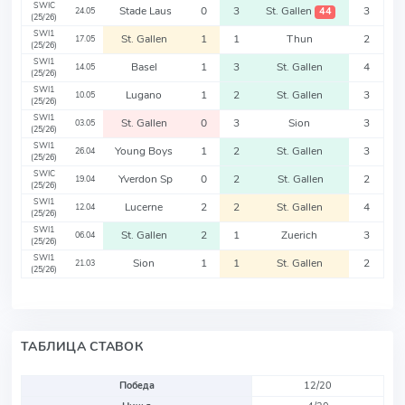
SWIC
Stade Laus
0
3
St. Gallen
3
44
24.05
(25/26)
SWI1
St. Gallen
1
1
Thun
2
17.05
(25/26)
SWI1
Basel
1
3
St. Gallen
4
14.05
(25/26)
SWI1
Lugano
1
2
St. Gallen
3
10.05
(25/26)
SWI1
St. Gallen
0
3
Sion
3
03.05
(25/26)
SWI1
Young Boys
1
2
St. Gallen
3
26.04
(25/26)
SWIC
Yverdon Sp
0
2
St. Gallen
2
19.04
(25/26)
SWI1
Lucerne
2
2
St. Gallen
4
12.04
(25/26)
SWI1
St. Gallen
2
1
Zuerich
3
06.04
(25/26)
SWI1
Sion
1
1
St. Gallen
2
21.03
(25/26)
ТАБЛИЦА СТАВОК
Победа
12/20