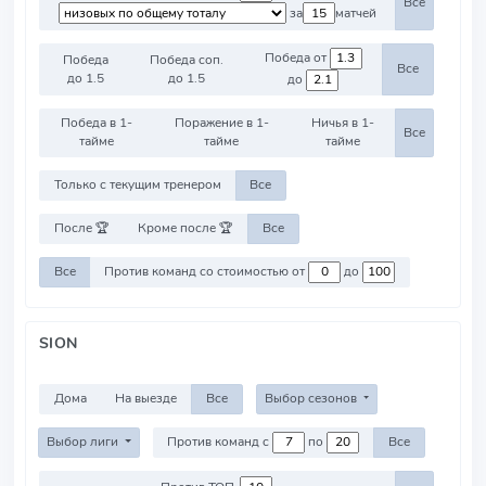
Все
за
матчей
Победа от
Победа
Победа соп.
Все
до 1.5
до 1.5
до
Победа в 1-
Поражение в 1-
Ничья в 1-
Все
тайме
тайме
тайме
Только с текущим тренером
Все
После 🏆
Кроме после 🏆
Все
Все
Против команд со стоимостью от
до
SION
Дома
На выезде
Все
Выбор сезонов
Выбор лиги
Против команд с
по
Все