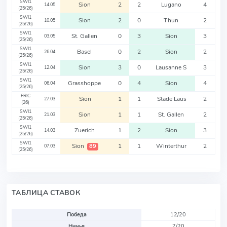
SWI1
Sion
2
2
Lugano
4
14.05
(25/26)
SWI1
Sion
2
0
Thun
2
10.05
(25/26)
SWI1
St. Gallen
0
3
Sion
3
03.05
(25/26)
SWI1
Basel
0
2
Sion
2
26.04
(25/26)
SWI1
Sion
3
0
Lausanne S
3
12.04
(25/26)
SWI1
Grasshoppe
0
4
Sion
4
06.04
(25/26)
FRIC
Sion
1
1
Stade Laus
2
27.03
(26)
SWI1
Sion
1
1
St. Gallen
2
21.03
(25/26)
SWI1
Zuerich
1
2
Sion
3
14.03
(25/26)
SWI1
Sion
1
1
Winterthur
2
89
07.03
(25/26)
ТАБЛИЦА СТАВОК
Победа
12/20
Ничья
7/20