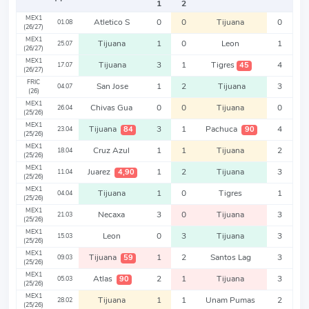
1
2
MEX1
Atletico S
0
0
Tijuana
0
01.08
(26/27)
MEX1
Tijuana
1
0
Leon
1
25.07
(26/27)
MEX1
Tijuana
3
1
Tigres
4
45
17.07
(26/27)
FRIC
San Jose
1
2
Tijuana
3
04.07
(26)
MEX1
Chivas Gua
0
0
Tijuana
0
26.04
(25/26)
MEX1
Tijuana
3
1
Pachuca
4
84
90
23.04
(25/26)
MEX1
Cruz Azul
1
1
Tijuana
2
18.04
(25/26)
MEX1
Juarez
1
2
Tijuana
3
4,90
11.04
(25/26)
MEX1
Tijuana
1
0
Tigres
1
04.04
(25/26)
MEX1
Necaxa
3
0
Tijuana
3
21.03
(25/26)
MEX1
Leon
0
3
Tijuana
3
15.03
(25/26)
MEX1
Tijuana
1
2
Santos Lag
3
59
09.03
(25/26)
MEX1
Atlas
2
1
Tijuana
3
90
05.03
(25/26)
MEX1
Tijuana
1
1
Unam Pumas
2
28.02
(25/26)