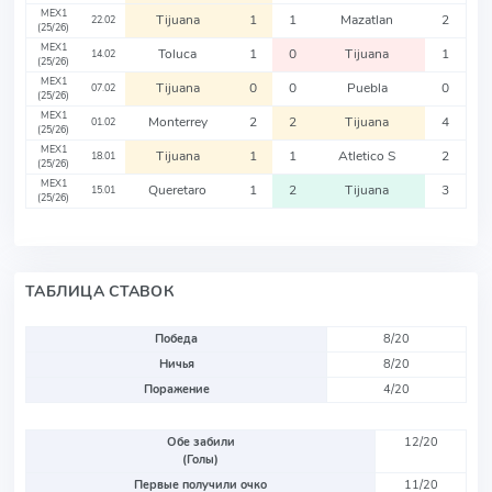
MEX1
Tijuana
1
1
Mazatlan
2
22.02
(25/26)
MEX1
Toluca
1
0
Tijuana
1
14.02
(25/26)
MEX1
Tijuana
0
0
Puebla
0
07.02
(25/26)
MEX1
Monterrey
2
2
Tijuana
4
01.02
(25/26)
MEX1
Tijuana
1
1
Atletico S
2
18.01
(25/26)
MEX1
Queretaro
1
2
Tijuana
3
15.01
(25/26)
ТАБЛИЦА СТАВОК
Победа
8/20
Ничья
8/20
Поражение
4/20
Обе забили
12/20
(Голы)
Первые получили очко
11/20