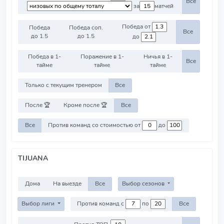
Все
за
матчей
Победа от
Победа
Победа соп.
Все
до 1.5
до 1.5
до
Победа в 1-
Поражение в 1-
Ничья в 1-
Все
тайме
тайме
тайме
Только с текущим тренером
Все
После 🏆
Кроме после 🏆
Все
Все
Против команд со стоимостью от
до
TIJUANA
Дома
На выезде
Все
Выбор сезонов
Выбор лиги
Против команд с
по
Все