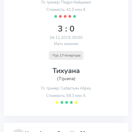
Гл. тренер: Педро Кайшинья
Стоимость: 41.5 млн. €
⬤
⬤
⬤
⬤
⬤
3 : 0
04.11.2019, 00:00
Матч окончен
Тур 17
Апертура
Тихуана
(Tijuana)
Гл. тренер: Себастьян Абреу
Стоимость: 59.3 млн. €
⬤
⬤
⬤
⬤
⬤