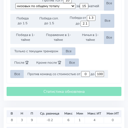
Против ТОП-
Все
за
матчей
Победа от
Победа
Победа соп.
Все
до 1.5
до 1.5
до
Победа в 1-
Поражение в 1-
Ничья в 1-
Все
тайме
тайме
тайме
Только с текущим тренером
Все
После 🏆
Кроме после 🏆
Все
Все
Против команд со стоимостью от
до
Статистика обновлена
В
Н
П
Ср. разница
Макс
Мин
Макс ИТ
Мин ИТ
8
3
9
-0.2
6
1
4
0