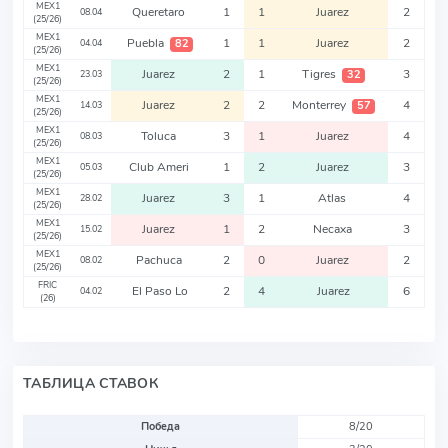
MEX1
Queretaro
1
1
Juarez
2
08.04
(25/26)
MEX1
Puebla
1
1
Juarez
2
82
04.04
(25/26)
MEX1
Juarez
2
1
Tigres
3
32
23.03
(25/26)
MEX1
Juarez
2
2
Monterrey
4
57
14.03
(25/26)
MEX1
Toluca
3
1
Juarez
4
08.03
(25/26)
MEX1
Club Ameri
1
2
Juarez
3
05.03
(25/26)
MEX1
Juarez
3
1
Atlas
4
28.02
(25/26)
MEX1
Juarez
1
2
Necaxa
3
15.02
(25/26)
MEX1
Pachuca
2
0
Juarez
2
08.02
(25/26)
FRIC
El Paso Lo
2
4
Juarez
6
04.02
(26)
ТАБЛИЦА СТАВОК
Победа
8/20