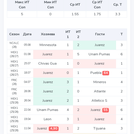
Макс ИТ
Мин ИТ
Ср ИТ
Ср ИТ
Ср. Т
Соп
Соп
Соп
5
0
1.55
1.75
3.3
ИТ
ИТ
Сезон
Дата
Хозяева
Гости
Т
1
2
NCALC
Minnesota
1
2
Juarez
3
05.08
(26)
MEX1
Juarez
1
5
Unam Pumas
6
01.08
(26/27)
MEX1
Chivas Gua
1
0
Juarez
1
25.07
(26/27)
MEX1
Juarez
0
1
Puebla
1
64
18.07
(26/27)
FRIC
Juarez
3
1
Mineros
4
04.07
(26)
FRIC
Juarez
2
0
Atlante
2
28.06
(26)
MEX1
Juarez
2
1
Atletico S
3
26.04
(25/26)
MEX1
Unam Pumas
4
2
Juarez
6
55
22.04
(25/26)
MEX1
Leon
3
1
Juarez
4
19.04
(25/26)
MEX1
Juarez
1
2
Tijuana
3
4,90
11.04
(25/26)