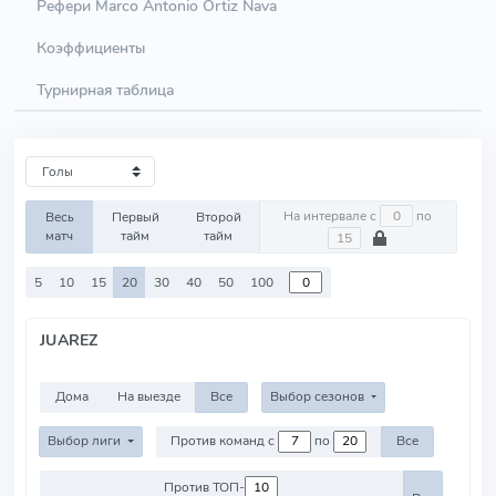
Рефери Marco Antonio Ortiz Nava
Коэффициенты
Турнирная таблица
На интервале с
по
Весь
Первый
Второй
матч
тайм
тайм
5
10
15
20
30
40
50
100
JUAREZ
Дома
На выезде
Все
Выбор сезонов
Выбор лиги
Против команд с
по
Все
Против ТОП-