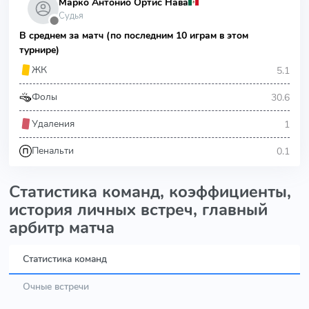
Марко Антонио Ортис Нава
Судья
⬤
В среднем за матч (по последним 10 играм в этом
турнире)
5.1
ЖК
30.6
Фолы
1
Удаления
0.1
Пенальти
Статистика команд, коэффициенты,
история личных встреч, главный
арбитр матча
Статистика команд
Очные встречи