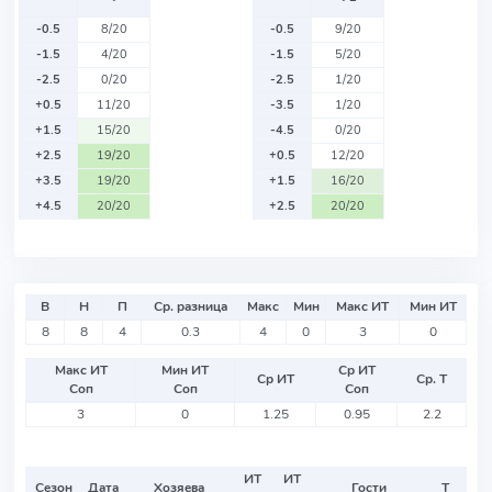
-0.5
8/20
-0.5
9/20
-1.5
4/20
-1.5
5/20
-2.5
0/20
-2.5
1/20
+0.5
11/20
-3.5
1/20
+1.5
15/20
-4.5
0/20
+2.5
19/20
+0.5
12/20
+3.5
19/20
+1.5
16/20
+4.5
20/20
+2.5
20/20
В
Н
П
Ср. разница
Макс
Мин
Макс ИТ
Мин ИТ
8
8
4
0.3
4
0
3
0
Макс ИТ
Мин ИТ
Ср ИТ
Ср ИТ
Ср. Т
Соп
Соп
Соп
3
0
1.25
0.95
2.2
ИТ
ИТ
Сезон
Дата
Хозяева
Гости
Т