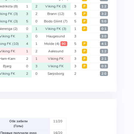
redriksta
(8)
1
2
Viking FK
(3)
3
Р
1:2
iking FK
(3)
3
2
Brann
(12)
5
Р
3:2
iking FK
(3)
5
0
Bodo Glimt
(7)
5
Р
5:0
alerenga
(2)
0
1
Viking FK
(3)
1
Р
0:1
Viking FK
3
0
Haugesund
3
3:0
king FK
(10)
4
1
Molde
(4)
5
90
Р
4:1
Viking FK
1
2
Aalesund
3
Р
1:2
Ham-Kam
2
1
Viking FK
3
Р
2:1
Bjarg
0
3
Viking FK
3
Р
0:3
Viking FK
2
0
Sarpsborg
2
2:0
Обе забили
11/20
(Голы)
Первые получили очко
16/20