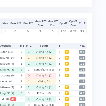
Макс ИТ
Мин ИТ
Ср ИТ
с
Мин
Макс ИТ
Мин ИТ
Ср ИТ
Ср. Т
Соп
Соп
Соп
1
6
0
3
0
2.35
0.85
3.2
Хозяева
ИТ
1
ИТ
2
Гости
Т
Рез.
K Start
(16)
0
3
Viking FK
(2)
3
Р
0:3
lesund
(14)
1
1
Viking FK
(2)
2
Р
1:1
illestrom
(4)
1
2
Viking FK
(2)
3
Р
1:2
iking FK
(3)
2
1
Sandefjord
(11)
3
Р
2:1
arpsborg
(9)
1
0
Viking FK
(2)
1
Р
1:0
Sonderjysk
1
1
Viking FK
2
1:1
istiansu
(9)
1
2
Viking FK
(1)
3
Р
1:2
iking FK
(2)
6
3
IK Start
(15)
9
Р
6:3
FUM
(10)
0
2
Viking FK
(2)
2
42
Р
0:2
iking FK
(2)
3
0
Rosenborg
(14)
3
Р
3:0