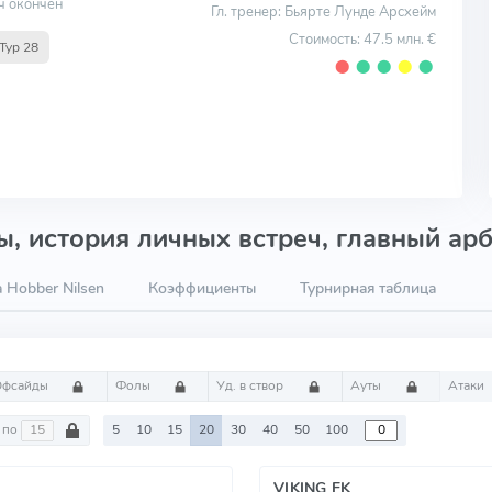
ч окончен
Гл. тренер: Бьярте Лунде Арсхейм
Стоимость: 47.5 млн. €
Тур 28
⬤
⬤
⬤
⬤
⬤
, история личных встреч, главный арб
 Hobber Nilsen
Коэффициенты
Турнирная таблица
Офсайды
Фолы
Уд. в створ
Ауты
Атаки
по
5
10
15
20
30
40
50
100
VIKING FK