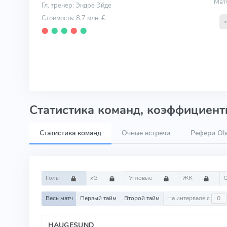
Мат
Гл. тренер: Эндре Эйде
Стоимость: 8.7 млн. €
⬤
⬤
⬤
⬤
⬤
Статистика команд, коэффициенты
Статистика команд
Очные встречи
Рефери Ola
Голы
xG
Угловые
ЖК
Весь матч
Первый тайм
Второй тайм
На интервале с
HAUGESUND