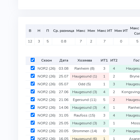
Макс
В
Н
П
Ср. разница
Макс
Мин
Макс ИТ
Мин ИТ
Со
12
3
5
0.8
7
2
7
0
5
Сезон
Дата
Хозяева
ИТ
1
ИТ
2
Гос
NOR2
(26)
03.08
Ranheim
(8)
3
4
Hauges
NOR2
(26)
25.07
Haugesund
(1)
1
2
Bryn
NOR2
(26)
05.07
Odd
(5)
1
3
Hauges
NOR2
(26)
27.06
Haugesund
(3)
4
2
Kongsvin
NOR2
(26)
21.06
Egersund
(11)
5
2
Hauges
NOR2
(26)
14.06
Haugesund
(3)
4
1
Ranhe
NOR2
(26)
31.05
Raufoss
(15)
3
4
Hauges
NOR2
(26)
25.05
Haugesund
(3)
3
1
Mos
NOR2
(26)
20.05
Strommen
(14)
0
7
Hauges
NOR2
(26)
16.05
Haugesund
(6)
1
1
Asan