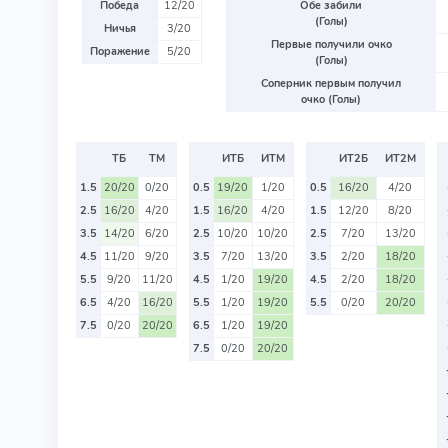
Победа
12/20
Обе забили
(Голы)
Ничья
3/20
Первые получили очко
Поражение
5/20
(Голы)
Соперник первым получил
очко (Голы)
ТБ
ТМ
ИТБ
ИТМ
ИТ2Б
ИТ2М
1.5
20/20
0/20
0.5
19/20
1/20
0.5
16/20
4/20
2.5
16/20
4/20
1.5
16/20
4/20
1.5
12/20
8/20
3.5
14/20
6/20
2.5
10/20
10/20
2.5
7/20
13/20
4.5
11/20
9/20
3.5
7/20
13/20
3.5
2/20
18/20
5.5
9/20
11/20
4.5
1/20
19/20
4.5
2/20
18/20
6.5
4/20
16/20
5.5
1/20
19/20
5.5
0/20
20/20
7.5
0/20
20/20
6.5
1/20
19/20
7.5
0/20
20/20