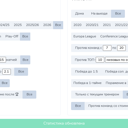
Дома
На выезде
Все
024/25
2025
2025/26
2026
Все
2020
2020/21
2021
2021/22
n
Play-Off
Все
Europa League
Conference Leagu
Против команд с
по
матчей
Все
Против ТОП-
о
Все
Победа до 1.5
Победа соп. д
Все
Победа в 1-тайме
Поражение в 
ме после 🏆
Все
Только с текущим тренером
Все
Статистика обновлена