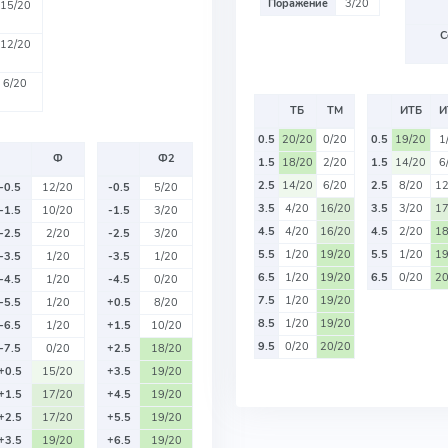
Поражение
3/20
15/20
С
12/20
6/20
ТБ
ТМ
ИТБ
И
0.5
20/20
0/20
0.5
19/20
1
Ф
Ф2
1.5
18/20
2/20
1.5
14/20
6
2.5
14/20
6/20
2.5
8/20
12
-0.5
12/20
-0.5
5/20
3.5
4/20
16/20
3.5
3/20
17
-1.5
10/20
-1.5
3/20
4.5
4/20
16/20
4.5
2/20
18
-2.5
2/20
-2.5
3/20
5.5
1/20
19/20
5.5
1/20
19
-3.5
1/20
-3.5
1/20
6.5
1/20
19/20
6.5
0/20
20
-4.5
1/20
-4.5
0/20
7.5
1/20
19/20
-5.5
1/20
+0.5
8/20
8.5
1/20
19/20
-6.5
1/20
+1.5
10/20
9.5
0/20
20/20
-7.5
0/20
+2.5
18/20
+0.5
15/20
+3.5
19/20
+1.5
17/20
+4.5
19/20
+2.5
17/20
+5.5
19/20
+3.5
19/20
+6.5
19/20