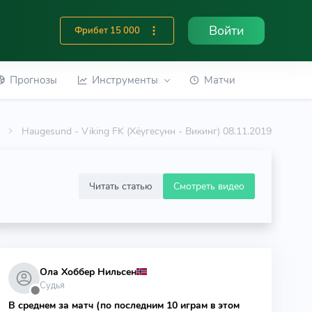
Войти
Фрибет 15 000
Прогнозы
Инструменты
Матчи
Haugesund - Viking FK (Хёугесунн - Викинг) 08.11.2019
Читать статью
Смотреть видео
Ола Хоббер Нильсен
Судья
⬤
В среднем за матч (по последним 10 играм в этом