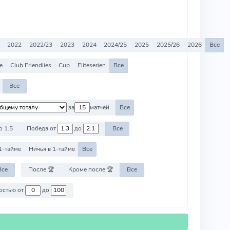
2022
2022/23
2023
2024
2024/25
2025
2025/26
2026
Все
e
Club Friendlies
Cup
Eliteserien
Все
Все
за
матчей
Все
о 1.5
Победа от
до
Все
1-тайме
Ничья в 1-тайме
Все
Все
После 🏆
Кроме после 🏆
Все
Против команд со стоимостью от
до