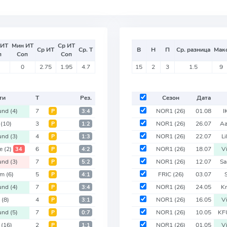
 ИТ
Мин ИТ
Ср ИТ
Ср ИТ
Ср. Т
В
Н
П
Ср. разница
Мак
п
Соп
Соп
0
2.75
1.95
4.7
15
2
3
1.5
9
ти
Т
Рез.
Сезон
Дата
und
(4)
7
NOR1
(26)
01.08
I
Р
3:4
e
(10)
3
NOR1
(26)
26.07
Aa
Р
1:2
und
(3)
4
NOR1
(26)
22.07
L
Р
1:3
ge
(2)
6
NOR1
(26)
18.07
V
34
Р
4:2
und
(3)
7
NOR1
(26)
12.07
S
Р
5:2
im
(6)
5
FRIC
(26)
03.07
Р
4:1
und
(4)
7
NOR1
(26)
24.05
Kr
Р
3:4
s
(8)
4
NOR1
(26)
16.05
V
Р
3:1
und
(5)
7
NOR1
(26)
10.05
K
Р
0:7
e
(16)
2
NOR1
(26)
01.05
V
Р
1:1