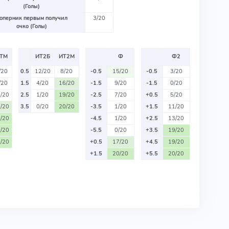
(Голы)
оперник первым получил
3/20
очко (Голы)
ТМ
ИТ2Б
ИТ2М
Ф
Ф2
/20
0.5
12/20
8/20
-0.5
15/20
-0.5
3/20
/20
1.5
4/20
16/20
-1.5
9/20
-1.5
0/20
/20
2.5
1/20
19/20
-2.5
7/20
+0.5
5/20
/20
3.5
0/20
20/20
-3.5
1/20
+1.5
11/20
/20
-4.5
1/20
+2.5
13/20
/20
-5.5
0/20
+3.5
19/20
/20
+0.5
17/20
+4.5
19/20
+1.5
20/20
+5.5
20/20