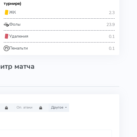
турнире)
2.3
ЖК
23.9
Фолы
0.1
Удаления
0.1
Пенальти
итр матча
Оп. атаки
Другое