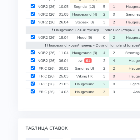
NOR2
(26)
10.05
Sogndal
(12)
5
1
Hauges
NOR2
(26)
01.05
Haugesund
(4)
2
0
Sandnes
NOR2
(26)
26.04
Stabaek
(8)
3
2
Hauges
❗️ Haugesund: новый тренер - Endre Eide
(старый -
NOR2
(26)
18.04
Hodd
(9)
0
2
Hauges
❗️ Haugesund: новый тренер - Øyvind Hompland
(старый
NOR2
(26)
11.04
Haugesund
(3)
4
2
Stroms
NOR2
(26)
06.04
Lyn
2
4
Hauge
61
FRIC
(26)
30.03
Sandnes Ul
2
2
Hauge
FRIC
(26)
25.03
Viking FK
3
0
Hauge
FRIC
(26)
21.03
Haugesund
2
0
Eger
FRIC
(26)
14.03
Haugesund
3
3
Asa
ТАБЛИЦА СТАВОК