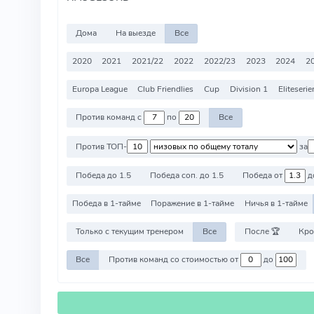
Дома
На выезде
Все
2020
2021
2021/22
2022
2022/23
2023
2024
2
Europa League
Club Friendlies
Cup
Division 1
Eliteserie
Против команд с
по
Все
Против ТОП-
за
Победа до 1.5
Победа соп. до 1.5
Победа от
д
Победа в 1-тайме
Поражение в 1-тайме
Ничья в 1-тайме
Только с текущим тренером
Все
После 🏆
Кро
Все
Против команд со стоимостью от
до