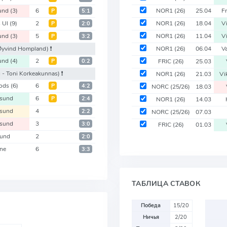
und
(3)
6
NOR1
(26)
25.04
F
Р
5:1
 Ul
(9)
2
NOR1
(26)
18.04
V
Р
2:0
und
(3)
5
NOR1
(26)
11.04
V
Р
3:2
 Øyvind Hompland)
❗️
NOR1
(26)
06.04
V
und
(4)
2
Р
0:2
FRIC
(26)
25.03
 - Toni Korkeakunnas)
❗️
NOR1
(26)
21.03
Vi
gods
(6)
6
Р
4:2
NORC
(25/26)
18.03
sund
6
Р
2:4
NOR1
(26)
14.03
sund
4
2:2
NORC
(25/26)
07.03
sund
3
3:0
FRIC
(26)
01.03
sund
2
2:0
ne
6
3:3
ТАБЛИЦА СТАВОК
Победа
15/20
Ничья
2/20