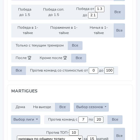
Победа от
Победа
Победа соп.
Все
до 1.5
до 1.5
до
Победа в 1-
Поражение в 1-
Ничья в 1-
Все
тайме
тайме
тайме
Только с текущим тренером
Все
После 🏆
Кроме после 🏆
Все
Все
Против команд со стоимостью от
до
MARTIGUES
Дома
На выезде
Все
Выбор сезонов
Выбор лиги
Против команд с
по
Все
Против ТОП-
Все
за
матчей