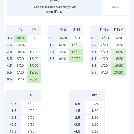
(Голы)
Соперник первым получил
13/20
очко (Голы)
ТБ
ТМ
ИТБ
ИТМ
ИТ2Б
ИТ2М
0.5
20/20
0/20
0.5
14/20
6/20
0.5
14/20
6/20
1.5
13/20
7/20
1.5
6/20
14/20
1.5
7/20
13/20
2.5
10/20
10/20
2.5
2/20
18/20
2.5
4/20
16/20
3.5
5/20
15/20
3.5
0/20
20/20
3.5
4/20
16/20
4.5
3/20
17/20
4.5
1/20
19/20
5.5
1/20
19/20
5.5
0/20
20/20
6.5
0/20
20/20
Ф
Ф2
-0.5
7/20
-0.5
11/20
-1.5
4/20
-1.5
4/20
-2.5
2/20
-2.5
4/20
-3.5
0/20
-3.5
2/20
+0.5
9/20
-4.5
0/20