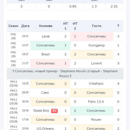
3
0
0.95
1.3
2.25
ИТ
ИТ
Сезон
Дата
Хозяева
Гости
Т
1
2
FRIC
Laval
2
1
Concarneau
3
25.07
(26)
FRIC
Concarneau
1
0
Guingamp
1
22.07
(26)
FRIC
Brest
2
2
Concarneau
4
18.07
(26)
FRIC
Concarneau
1
2
Lorient
3
11.07
(26)
❗️ Concarneau: новый тренер - Stephane Moulin
(старый - Stephane
Rossi)
❗️
FRA3
Concarneau
2
2
Villefranc
4
15.05
(25/26)
FRA3
Caen
0
0
Concarneau
0
09.05
(25/26)
FRA3
Concarneau
0
0
Paris 13 A
0
30.04
(25/26)
FRA3
Stade Brio
1
2
Concarneau
3
90
24.04
(25/26)
FRA3
Concarneau
0
0
Rouen
0
17.04
(25/26)
FRA3
US Orleans
1
1
Concarneau
2
10.04