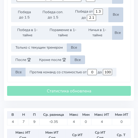
Победа от
Победа
Победа соп.
Все
до 1.5
до 1.5
до
Победа в 1-
Поражение в 1-
Ничья в 1-
Все
тайме
тайме
тайме
Только с текущим тренером
Все
После 🏆
Кроме после 🏆
Все
Все
Против команд со стоимостью от
до
Статистика обновлена
В
Н
П
Ср. разница
Макс
Мин
Макс ИТ
Мин ИТ
4
7
9
-0.35
4
0
4
0
Макс ИТ
Мин ИТ
Ср ИТ
Ср ИТ
Ср. Т
Соп
Соп
Соп