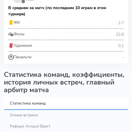
⬤
В среднем за матч (по последним 10 играм в этом
турнире)
2.7
ЖК
22.8
Фолы
0.1
Удаления
-
Пенальти
Статистика команд, коэффициенты,
история личных встреч, главный
арбитр матча
Статистика команд
Очные встречи
Рефери Arnaud Baert