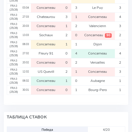
(25/26)
FRA3
Concarneau
0
3
Le Puy
3
03.04
(25/26)
FRA3
Chateaurou
3
1
Concarneau
4
27.03
(25/26)
FRA3
Concarneau
1
2
Valencienn
3
20.03
(25/26)
FRA3
Sochaux
2
0
Concarneau
2
90
13.03
(25/26)
FRA3
Concarneau
1
1
Dijon
2
06.03
(25/26)
FRA3
Fleury 91
0
4
Concarneau
4
27.02
(25/26)
FRA3
Concarneau
0
2
Versailles
2
20.02
(25/26)
FRA3
US Quevill
2
1
Concarneau
3
12.02
(25/26)
FRA3
Concarneau
1
0
Aubagne
1
06.02
(25/26)
FRA3
Concarneau
0
1
Bourg-Pero
1
30.01
(25/26)
ТАБЛИЦА СТАВОК
Победа
4/20