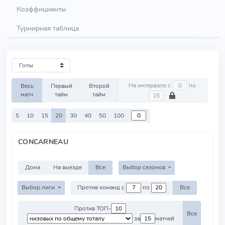
Коэффициенты
Турнирная таблица
На интервале с
по
Весь
Первый
Второй
матч
тайм
тайм
5
10
15
20
30
40
50
100
CONCARNEAU
Дома
На выезде
Все
Выбор сезонов
Выбор лиги
Против команд с
по
Все
Против ТОП-
Все
за
матчей