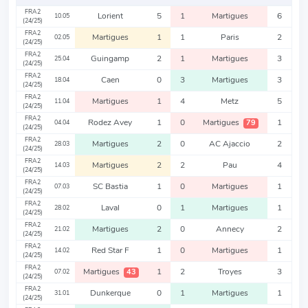
FRA2
Lorient
5
1
Martigues
6
10.05
(24/25)
FRA2
Martigues
1
1
Paris
2
02.05
(24/25)
FRA2
Guingamp
2
1
Martigues
3
25.04
(24/25)
FRA2
Caen
0
3
Martigues
3
18.04
(24/25)
FRA2
Martigues
1
4
Metz
5
11.04
(24/25)
FRA2
Rodez Avey
1
0
Martigues
1
79
04.04
(24/25)
FRA2
Martigues
2
0
AC Ajaccio
2
28.03
(24/25)
FRA2
Martigues
2
2
Pau
4
14.03
(24/25)
FRA2
SC Bastia
1
0
Martigues
1
07.03
(24/25)
FRA2
Laval
0
1
Martigues
1
28.02
(24/25)
FRA2
Martigues
2
0
Annecy
2
21.02
(24/25)
FRA2
Red Star F
1
0
Martigues
1
14.02
(24/25)
FRA2
Martigues
1
2
Troyes
3
43
07.02
(24/25)
FRA2
Dunkerque
0
1
Martigues
1
31.01
(24/25)