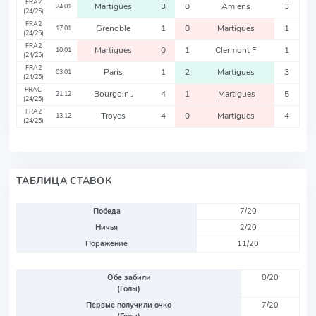
FRA2
Martigues
3
0
Amiens
3
24.01
(24/25)
FRA2
Grenoble
1
0
Martigues
1
17.01
(24/25)
FRA2
Martigues
0
1
Clermont F
1
10.01
(24/25)
FRA2
Paris
1
2
Martigues
3
03.01
(24/25)
FRAC
Bourgoin J
4
1
Martigues
5
21.12
(24/25)
FRA2
Troyes
4
0
Martigues
4
13.12
(24/25)
ТАБЛИЦА СТАВОК
Победа
7/20
Ничья
2/20
Поражение
11/20
Обе забили
8/20
(Голы)
Первые получили очко
7/20