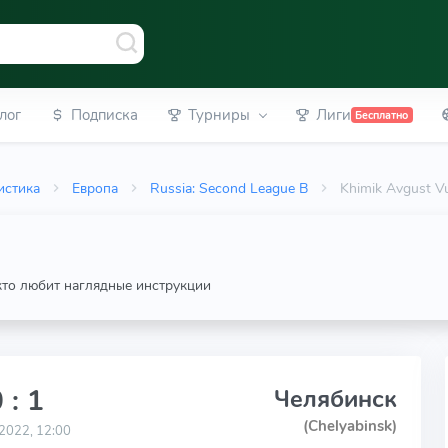
лог
Подписка
Турниры
Лиги
Бесплатно
истика
Европа
Russia: Second League B
Khimik Avgust V
 кто любит наглядные инструкции
 : 1
Челябинск
(Chelyabinsk)
2022, 12:00