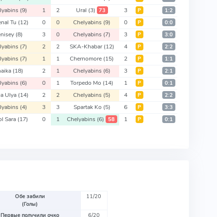
lyabins
(9)
1
2
Ural
(3)
3
73
Р
1:2
enal Tu
(12)
0
0
Chelyabins
(9)
0
Р
0:0
enisey
(8)
3
0
Chelyabins
(7)
3
Р
3:0
lyabins
(7)
2
2
SKA-Khabar
(12)
4
Р
2:2
lyabins
(7)
1
1
Chernomore
(15)
2
Р
1:1
haika
(18)
2
1
Chelyabins
(6)
3
Р
2:1
lyabins
(6)
0
1
Torpedo Mo
(14)
1
Р
0:1
ga Ulya
(14)
2
2
Chelyabins
(5)
4
Р
2:2
lyabins
(4)
3
3
Spartak Ko
(5)
6
Р
3:3
ol Sara
(17)
0
1
Chelyabins
(6)
1
58
Р
0:1
Обе забили
11/20
(Голы)
Первые получили очко
6/20