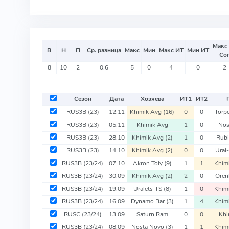
Макс
В
Н
П
Ср. разница
Макс
Мин
Макс ИТ
Мин ИТ
Со
8
10
2
0.6
5
0
4
0
2
Сезон
Дата
Хозяева
ИТ
1
ИТ
2
RUS3B
(23)
12.11
Khimik Avg
(16)
0
0
Torp
RUS3B
(23)
05.11
Khimik Avg
1
0
Nos
RUS3B
(23)
28.10
Khimik Avg
(2)
1
0
Rubi
RUS3B
(23)
14.10
Khimik Avg
(2)
0
0
Ural
RUS3B
(23/24)
07.10
Akron Toly
(9)
1
1
Khim
RUS3B
(23/24)
30.09
Khimik Avg
(2)
2
0
Oren
RUS3B
(23/24)
19.09
Uralets-TS
(8)
1
0
Khim
RUS3B
(23/24)
16.09
Dynamo Bar
(3)
1
4
Khim
RUSC
(23/24)
13.09
Saturn Ram
0
0
Khi
RUS3B
(23/24)
08.09
Nosta Novo
(3)
1
1
Khim