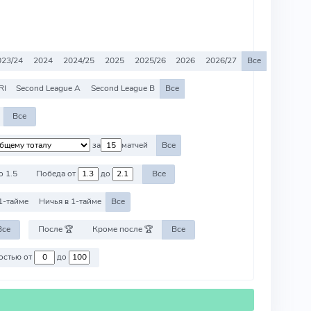
023/24
2024
2024/25
2025
2025/26
2026
2026/27
Все
RI
Second League A
Second League B
Все
Все
за
матчей
Все
о 1.5
Победа от
до
Все
1-тайме
Ничья в 1-тайме
Все
Все
После 🏆
Кроме после 🏆
Все
Против команд со стоимостью от
до