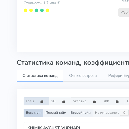
Мат
Стоимость: 1.7 млн. €
⬤
⬤
⬤
⬤
⬤
Тур 
Статистика команд, коэффициенты
Статистика команд
Очные встречи
Рефери Evg
Голы
xG
Угловые
ЖК
Весь матч
Первый тайм
Второй тайм
На интервале с
KHIMIK AVGUST VURNARI