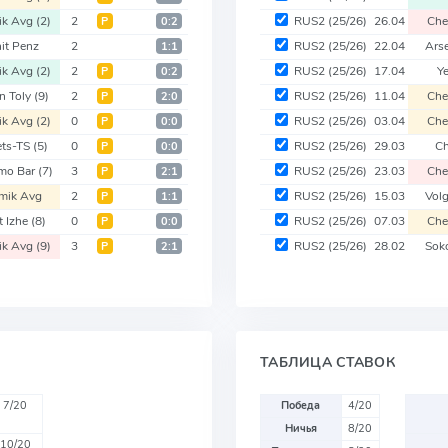
ik Avg
(2)
2
RUS2
(25/26)
26.04
Che
Р
0:2
it Penz
2
RUS2
(25/26)
22.04
Ars
1:1
ik Avg
(2)
2
RUS2
(25/26)
17.04
Y
Р
0:2
n Toly
(9)
2
RUS2
(25/26)
11.04
Che
Р
2:0
ik Avg
(2)
0
RUS2
(25/26)
03.04
Che
Р
0:0
ets-TS
(5)
0
RUS2
(25/26)
29.03
C
Р
0:0
mo Bar
(7)
3
RUS2
(25/26)
23.03
Che
Р
2:1
mik Avg
2
RUS2
(25/26)
15.03
Vol
Р
1:1
t Izhe
(8)
0
RUS2
(25/26)
07.03
Che
Р
0:0
ik Avg
(9)
3
RUS2
(25/26)
28.02
Sok
Р
2:1
ТАБЛИЦА СТАВОК
7/20
Победа
4/20
Ничья
8/20
10/20