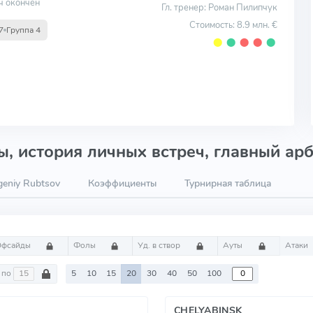
ч окончен
Гл. тренер: Роман Пилипчук
Стоимость: 8.9 млн. €
7
Группа 4
⬤
⬤
⬤
⬤
⬤
, история личных встреч, главный арб
eniy Rubtsov
Коэффициенты
Турнирная таблица
Офсайды
Фолы
Уд. в створ
Ауты
Атаки
по
5
10
15
20
30
40
50
100
CHELYABINSK