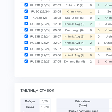
RUS3B
(23/24)
02.09
Rubin-II K
(7)
0
2
Khim
RUSC
(23/24)
23.08
Khimik Avg
1
1
Zen
RUS3B
(23)
18.08
Ural-D Yek
(6)
0
2
Khim
RUS3B
(23/24)
12.08
Khimik Avg
(3)
2
0
Akro
RUS3B
(23/24)
05.08
Orenburg I
(6)
0
0
Khim
RUS3B
(23/24)
28.07
Khimik Avg
(3)
0
0
Ural
RUS3B
(23/24)
22.07
Khimik Avg
(4)
2
1
Dyna
RUS3B
(23/24)
15.07
Torpedo Mi
1
1
Khi
RUS3B
(22/23)
03.06
Khimik Avg
(9)
0
0
Zeni
RUS3B
(22/23)
27.05
Dynamo Bar
(5)
2
1
Khim
ТАБЛИЦА СТАВОК
Победа
8/20
Обе забили
(Голы)
Ничья
10/20
Первые получили очко