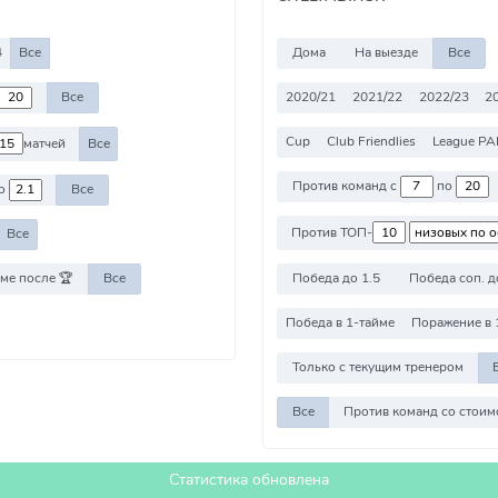
4
Все
Дома
На выезде
Все
2020/21
2021/22
2022/23
2
Все
Cup
Club Friendlies
League PA
матчей
Все
Против команд с
по
о
Все
Против ТОП-
Все
Победа до 1.5
Победа соп. д
ме после 🏆
Все
Победа в 1-тайме
Поражение в 
Только с текущим тренером
Все
Статистика обновлена