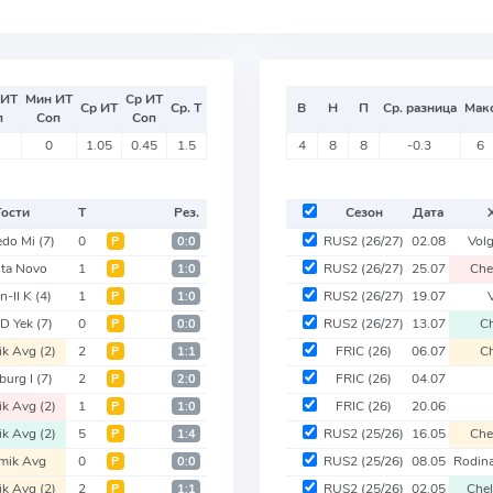
 ИТ
Мин ИТ
Ср ИТ
Ср ИТ
Ср. Т
В
Н
П
Ср. разница
Мак
п
Соп
Соп
0
1.05
0.45
1.5
4
8
8
-0.3
6
Гости
Т
Рез.
Сезон
Дата
edo Mi
(7)
0
RUS2
(26/27)
02.08
Vol
Р
0:0
ta Novo
1
RUS2
(26/27)
25.07
Che
Р
1:0
n-II K
(4)
1
RUS2
(26/27)
19.07
Р
1:0
-D Yek
(7)
0
RUS2
(26/27)
13.07
C
Р
0:0
ik Avg
(2)
2
FRIC
(26)
06.07
C
Р
1:1
burg I
(7)
2
FRIC
(26)
04.07
Р
2:0
ik Avg
(2)
1
FRIC
(26)
20.06
Р
1:0
ik Avg
(2)
5
RUS2
(25/26)
16.05
Che
Р
1:4
mik Avg
0
RUS2
(25/26)
08.05
Rodin
Р
0:0
ik Avg
(2)
2
RUS2
(25/26)
02.05
Che
Р
1:1