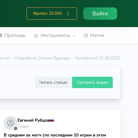
Войти
Фрибет 15 000
Прогнозы
Инструменты
Матчи
urnari - Chelyabinsk (Химик Вурнары - Челябинск) 02.09.2022
Читать статью
Смотреть видео
Евгений Рубцов
Судья
⬤
В среднем за матч (по последним 10 играм в этом