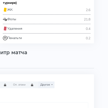
турнире)
2.6
ЖК
21.8
Фолы
0.4
Удаления
0.2
Пенальти
итр матча
Оп. атаки
Другое