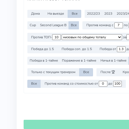
Дома
На выезде
Все
2022/23
2023
2023/2
Cup
Second League B
Все
Против команд с
по
Против ТОП-
за
Победа до 1.5
Победа соп. до 1.5
Победа от
д
Победа в 1-тайме
Поражение в 1-тайме
Ничья в 1-тайме
Только с текущим тренером
Все
После 🏆
Кро
Все
Против команд со стоимостью от
до