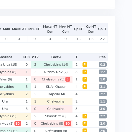
Макс ИТ
Мин ИТ
Ср ИТ
с
Мин
Макс ИТ
Мин ИТ
Ср ИТ
Ср. Т
Соп
Соп
Соп
0
3
0
3
0
1.2
1.5
2.7
Хозяева
ИТ
1
ИТ
2
Гости
Т
Рез.
ga Ulya
(15)
0
2
Chelyabins
(14)
2
Р
0:2
lyabins
(8)
1
2
Nizhny Nov
(2)
3
Р
1:2
Veles
(6)
1
0
Chelyabins
(3)
1
5
Р
1:0
helyabins
3
1
SKA-Khabar
4
Р
3:1
helyabins
2
2
Torpedo Mi
4
2:2
Ural
1
1
Chelyabins
2
1:1
Ural
3
0
Chelyabins
3
3:0
lyabins
(9)
2
2
Shinnik Ya
(8)
4
Р
2:2
a Mos
(2)
2
0
Chelyabins
(9)
2
90
90
Р
2:0
lyabins
(10)
2
0
Neftekhimi
(9)
2
Р
2:0