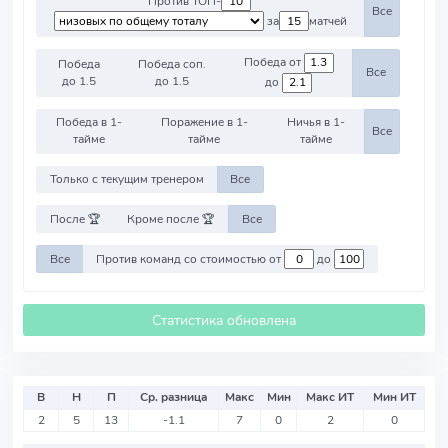
Против ТОП-
Все
за
матчей
Победа от
Победа
Победа соп.
Все
до 1.5
до 1.5
до
Победа в 1-
Поражение в 1-
Ничья в 1-
Все
тайме
тайме
тайме
Только с текущим тренером
Все
После 🏆
Кроме после 🏆
Все
Все
Против команд со стоимостью от
до
Статистика обновлена
В
Н
П
Ср. разница
Макс
Мин
Макс ИТ
Мин ИТ
2
5
13
-1.1
7
0
2
0