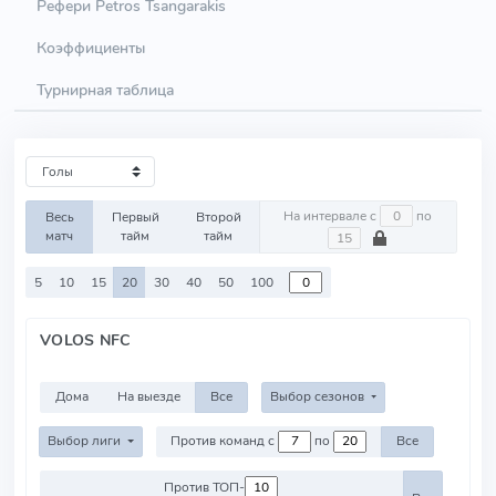
Рефери Petros Tsangarakis
Коэффициенты
Турнирная таблица
На интервале с
по
Весь
Первый
Второй
матч
тайм
тайм
5
10
15
20
30
40
50
100
VOLOS NFC
Дома
На выезде
Все
Выбор сезонов
Выбор лиги
Против команд с
по
Все
Против ТОП-