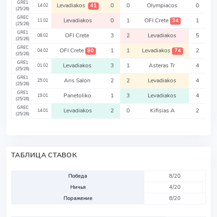
GRE1
Levadiakos
0
0
Olympiacos
0
41
14.02
(25/26)
GREC
Levadiakos
0
1
OFI Crete
1
34
11.02
(25/26)
GRE1
OFI Crete
3
2
Levadiakos
5
08.02
(25/26)
GREC
OFI Crete
1
1
Levadiakos
2
90
74
04.02
(25/26)
GRE1
Levadiakos
3
1
Asteras Tr
4
01.02
(25/26)
GRE1
Aris Salon
2
2
Levadiakos
4
25.01
(25/26)
GRE1
Panetoliko
1
3
Levadiakos
4
19.01
(25/26)
GREC
Levadiakos
2
0
Kifisias A
2
14.01
(25/26)
ТАБЛИЦА СТАВОК
Победа
8/20
Ничья
4/20
Поражение
8/20