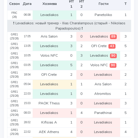
ИТ
ИТ
Сезон
Дата
Хозяева
Гости
Т
1
2
FRIC
Levadiakos
1
0
Panetoliko
1
06.08
(26)
❗️ Levadiakos: новый тренер - Ilias Charalampous
(старый - Nikolaos
Papadopoulos)
❗️
GRE1
Aris Salon
3
0
Levadiakos
3
89
17.05
(25/26)
GRE1
Levadiakos
3
2
OFI Crete
5
43
13.05
(25/26)
GRE1
Volos NFC
0
3
Levadiakos
3
90
10.05
(25/26)
GRE1
Levadiakos
5
2
Volos NFC
7
90
03.05
(25/26)
GRE1
OFI Crete
2
0
Levadiakos
2
18.04
(25/26)
GRE1
Levadiakos
1
1
Aris Salon
2
05.04
(25/26)
GRE1
Levadiakos
1
0
Atromitos
1
22.03
(25/26)
GRE1
PAOK Thess
3
0
Levadiakos
3
15.03
(25/26)
GRE1
Levadiakos
1
4
Panathinai
5
08.03
(25/26)
GRE1
Kifisias A
1
0
Levadiakos
1
28.02
(25/26)
GRE1
AEK Athens
4
0
Levadiakos
4
22.02
(25/26)