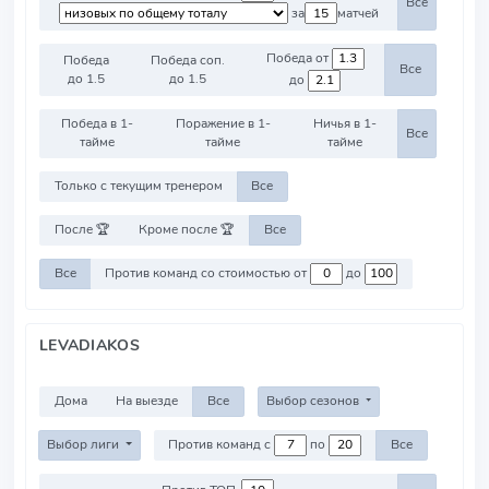
Все
за
матчей
Победа от
Победа
Победа соп.
Все
до 1.5
до 1.5
до
Победа в 1-
Поражение в 1-
Ничья в 1-
Все
тайме
тайме
тайме
Только с текущим тренером
Все
После 🏆
Кроме после 🏆
Все
Все
Против команд со стоимостью от
до
LEVADIAKOS
Дома
На выезде
Все
Выбор сезонов
Выбор лиги
Против команд с
по
Все