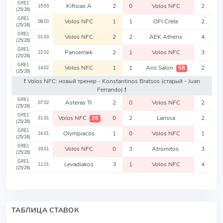
GRE1
Kifisias A
2
0
Volos NFC
2
15.03
(25/26)
GRE1
Volos NFC
1
1
OFI Crete
2
08.03
(25/26)
GRE1
Volos NFC
2
2
AEK Athens
4
01.03
(25/26)
GRE1
Panserraik
2
1
Volos NFC
3
22.02
(25/26)
GRE1
Volos NFC
1
1
Aris Salon
2
58
14.02
(25/26)
❗️ Volos NFC: новый тренер - Konstantinos Bratsos
(старый - Juan
Ferrando)
❗️
GRE1
Asteras Tr
2
0
Volos NFC
2
07.02
(25/26)
GRE1
Volos NFC
0
2
Larissa
2
36
31.01
(25/26)
GRE1
Olympiacos
1
0
Volos NFC
1
24.01
(25/26)
GRE1
Volos NFC
0
3
Atromitos
3
19.01
(25/26)
GRE1
Levadiakos
3
1
Volos NFC
4
11.01
(25/26)
ТАБЛИЦА СТАВОК