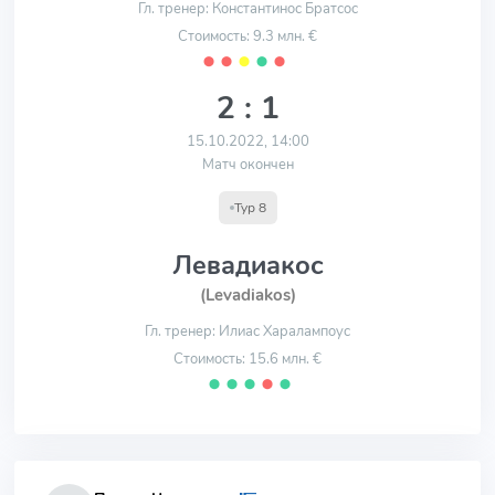
Гл. тренер: Константинос Братсос
Стоимость: 9.3 млн. €
⬤
⬤
⬤
⬤
⬤
2 : 1
15.10.2022, 14:00
Матч окончен
Тур 8
Левадиакос
(Levadiakos)
Гл. тренер: Илиас Харалампоус
Стоимость: 15.6 млн. €
⬤
⬤
⬤
⬤
⬤