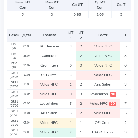
Макс ИТ
Мин ИТ
Ср ИТ
Ср ИТ
Ср. Т
Соп
Соп
Соп
5
0
0.95
2.05
3
ИТ
ИТ
Сезон
Дата
Хозяева
Гости
Т
1
2
FRIC
SC Heerenv
3
2
Volos NFC
5
01.08
(26)
FRIC
Cambuur
1
2
Volos NFC
3
28.07
(26)
FRIC
Groningen
0
0
Volos NFC
0
25.07
(26)
GRE1
OFI Crete
3
1
Volos NFC
4
17.05
(25/26)
GRE1
Volos NFC
1
2
Aris Salon
3
13.05
(25/26)
GRE1
Volos NFC
0
3
Levadiakos
3
90
10.05
(25/26)
GRE1
Levadiakos
5
2
Volos NFC
7
90
03.05
(25/26)
GRE1
Aris Salon
3
2
Volos NFC
5
18.04
(25/26)
GRE1
Volos NFC
1
1
OFI Crete
2
05.04
(25/26)
GRE1
Volos NFC
2
1
PAOK Thess
3
22.03
(25/26)