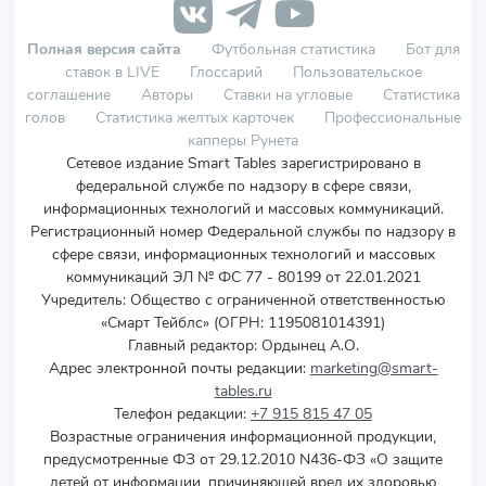
Полная версия сайта
Футбольная статистика
Бот для
ставок в LIVE
Глоссарий
Пользовательское
соглашение
Авторы
Ставки на угловые
Статистика
голов
Статистика желтых карточек
Профессиональные
капперы Рунета
Сетевое издание Smart Tables зарегистрировано в
федеральной службе по надзору в сфере связи,
информационных технологий и массовых коммуникаций.
Регистрационный номер Федеральной службы по надзору в
сфере связи, информационных технологий и массовых
коммуникаций ЭЛ № ФС 77 - 80199 от 22.01.2021
Учредитель
:
Общество с ограниченной ответственностью
«Смарт Тейблс» (ОГРН: 1195081014391)
Главный редактор: Ордынец А.О.
Адрес электронной почты редакции:
marketing@smart-
tables.ru
Телефон редакции:
+7 915 815 47 05
Возрастные ограничения информационной продукции,
предусмотренные ФЗ от 29.12.2010 N436-ФЗ «О защите
детей от информации, причиняющей вред их здоровью