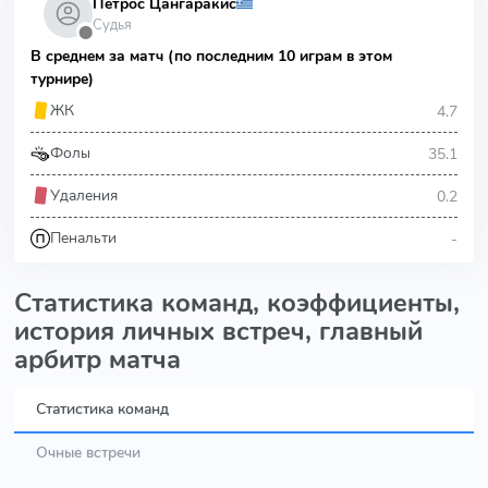
Петрос Цангаракис
Судья
⬤
В среднем за матч (по последним 10 играм в этом
турнире)
4.7
ЖК
35.1
Фолы
0.2
Удаления
-
Пенальти
Статистика команд, коэффициенты,
история личных встреч, главный
арбитр матча
Статистика команд
Очные встречи