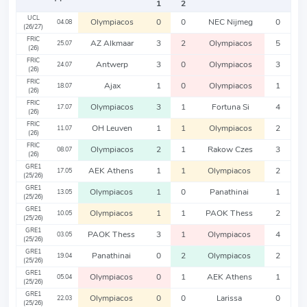
1
2
UCL
Olympiacos
0
0
NEC Nijmeg
0
04.08
(26/27)
FRIC
AZ Alkmaar
3
2
Olympiacos
5
25.07
(26)
FRIC
Antwerp
3
0
Olympiacos
3
24.07
(26)
FRIC
Ajax
1
0
Olympiacos
1
18.07
(26)
FRIC
Olympiacos
3
1
Fortuna Si
4
17.07
(26)
FRIC
OH Leuven
1
1
Olympiacos
2
11.07
(26)
FRIC
Olympiacos
2
1
Rakow Czes
3
08.07
(26)
GRE1
AEK Athens
1
1
Olympiacos
2
17.05
(25/26)
GRE1
Olympiacos
1
0
Panathinai
1
13.05
(25/26)
GRE1
Olympiacos
1
1
PAOK Thess
2
10.05
(25/26)
GRE1
PAOK Thess
3
1
Olympiacos
4
03.05
(25/26)
GRE1
Panathinai
0
2
Olympiacos
2
19.04
(25/26)
GRE1
Olympiacos
0
1
AEK Athens
1
05.04
(25/26)
GRE1
Olympiacos
0
0
Larissa
0
22.03
(25/26)