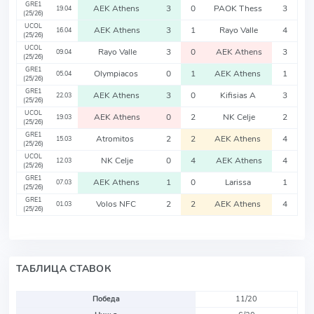
GRE1
AEK Athens
3
0
PAOK Thess
3
19.04
(25/26)
UCOL
AEK Athens
3
1
Rayo Valle
4
16.04
(25/26)
UCOL
Rayo Valle
3
0
AEK Athens
3
09.04
(25/26)
GRE1
Olympiacos
0
1
AEK Athens
1
05.04
(25/26)
GRE1
AEK Athens
3
0
Kifisias A
3
22.03
(25/26)
UCOL
AEK Athens
0
2
NK Celje
2
19.03
(25/26)
GRE1
Atromitos
2
2
AEK Athens
4
15.03
(25/26)
UCOL
NK Celje
0
4
AEK Athens
4
12.03
(25/26)
GRE1
AEK Athens
1
0
Larissa
1
07.03
(25/26)
GRE1
Volos NFC
2
2
AEK Athens
4
01.03
(25/26)
ТАБЛИЦА СТАВОК
Победа
11/20