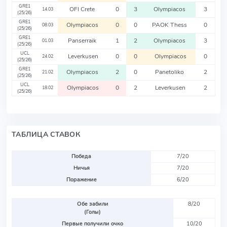
GRE1
OFI Crete
0
3
Olympiacos
3
14.03
(25/26)
GRE1
Olympiacos
0
0
PAOK Thess
0
08.03
(25/26)
GRE1
Panserraik
1
2
Olympiacos
3
01.03
(25/26)
UCL
Leverkusen
0
0
Olympiacos
0
24.02
(25/26)
GRE1
Olympiacos
2
0
Panetoliko
2
21.02
(25/26)
UCL
Olympiacos
0
2
Leverkusen
2
18.02
(25/26)
ТАБЛИЦА СТАВОК
Победа
7/20
Ничья
7/20
Поражение
6/20
Обе забили
8/20
(Голы)
Первые получили очко
10/20