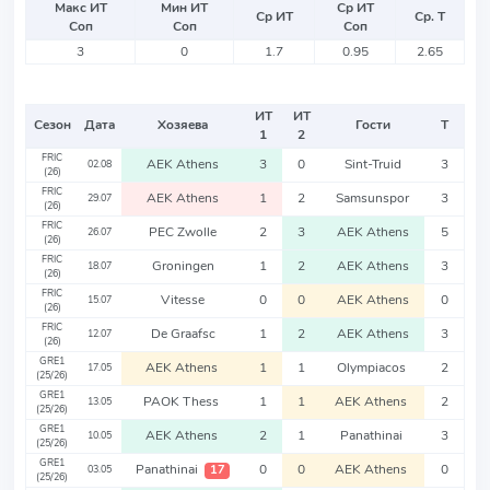
Макс ИТ
Мин ИТ
Ср ИТ
Ср ИТ
Ср. Т
Соп
Соп
Соп
3
0
1.7
0.95
2.65
ИТ
ИТ
Сезон
Дата
Хозяева
Гости
Т
1
2
FRIC
AEK Athens
3
0
Sint-Truid
3
02.08
(26)
FRIC
AEK Athens
1
2
Samsunspor
3
29.07
(26)
FRIC
PEC Zwolle
2
3
AEK Athens
5
26.07
(26)
FRIC
Groningen
1
2
AEK Athens
3
18.07
(26)
FRIC
Vitesse
0
0
AEK Athens
0
15.07
(26)
FRIC
De Graafsc
1
2
AEK Athens
3
12.07
(26)
GRE1
AEK Athens
1
1
Olympiacos
2
17.05
(25/26)
GRE1
PAOK Thess
1
1
AEK Athens
2
13.05
(25/26)
GRE1
AEK Athens
2
1
Panathinai
3
10.05
(25/26)
GRE1
Panathinai
0
0
AEK Athens
0
17
03.05
(25/26)