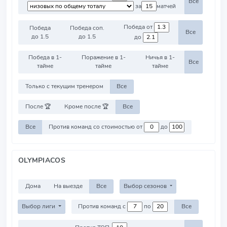
Все
за
матчей
Победа от
Победа
Победа соп.
Все
до 1.5
до 1.5
до
Победа в 1-
Поражение в 1-
Ничья в 1-
Все
тайме
тайме
тайме
Только с текущим тренером
Все
После 🏆
Кроме после 🏆
Все
Все
Против команд со стоимостью от
до
OLYMPIACOS
Дома
На выезде
Все
Выбор сезонов
Выбор лиги
Против команд с
по
Все