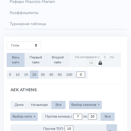
Рефери Maurizio Mariani
Коэффициенты
Турнирная таблица
На интервале с
по
Весь
Первый
Второй
матч
тайм
тайм
5
10
15
20
30
40
50
100
AEK ATHENS
Дома
На выезде
Все
Выбор сезонов
Выбор лиги
Против команд с
по
Все
Против ТОП-