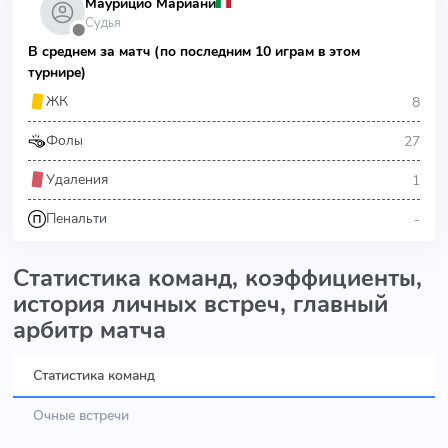
Маурицио Мариани
Судья
⬤
В среднем за матч (по последним 10 играм в этом
турнире)
8
ЖК
27
Фолы
1
Удаления
-
Пенальти
Статистика команд, коэффициенты,
история личных встреч, главный
арбитр матча
Статистика команд
Очные встречи