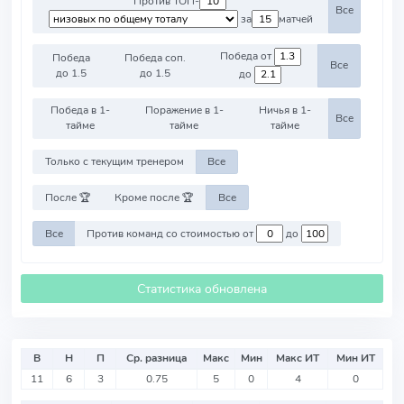
Против ТОП-
Все
за
матчей
Победа от
Победа
Победа соп.
Все
до 1.5
до 1.5
до
Победа в 1-
Поражение в 1-
Ничья в 1-
Все
тайме
тайме
тайме
Только с текущим тренером
Все
После 🏆
Кроме после 🏆
Все
Все
Против команд со стоимостью от
до
Статистика обновлена
В
Н
П
Ср. разница
Макс
Мин
Макс ИТ
Мин ИТ
11
6
3
0.75
5
0
4
0