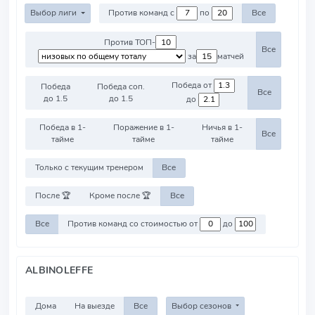
Выбор лиги
Против команд с
по
Все
Против ТОП-
Все
за
матчей
Победа от
Победа
Победа соп.
Все
до 1.5
до 1.5
до
Победа в 1-
Поражение в 1-
Ничья в 1-
Все
тайме
тайме
тайме
Только с текущим тренером
Все
После 🏆
Кроме после 🏆
Все
Все
Против команд со стоимостью от
до
ALBINOLEFFE
Дома
На выезде
Все
Выбор сезонов