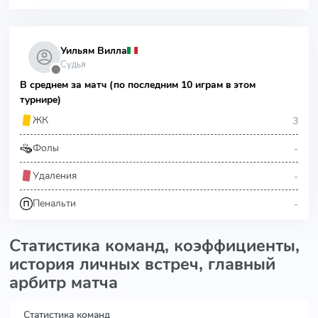
Уильям Вилла
Судья
⬤
В среднем за матч (по последним 10 играм в этом
турнире)
3
ЖК
-
Фолы
-
Удаления
-
Пенальти
Статистика команд, коэффициенты,
история личных встреч, главный
арбитр матча
Статистика команд