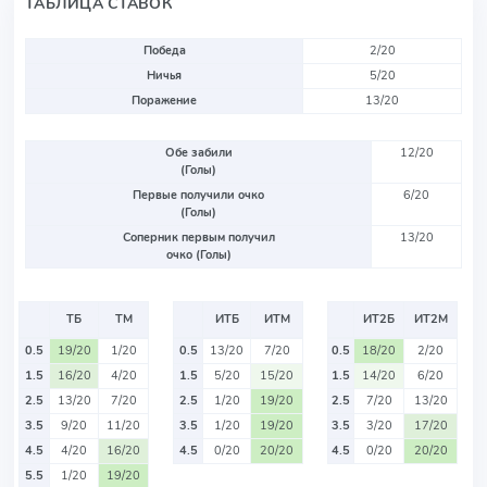
ТАБЛИЦА СТАВОК
Победа
2/20
Ничья
5/20
Поражение
13/20
Обе забили
12/20
(Голы)
Первые получили очко
6/20
(Голы)
Соперник первым получил
13/20
очко (Голы)
ТБ
ТМ
ИТБ
ИТМ
ИТ2Б
ИТ2М
0.5
19/20
1/20
0.5
13/20
7/20
0.5
18/20
2/20
1.5
16/20
4/20
1.5
5/20
15/20
1.5
14/20
6/20
2.5
13/20
7/20
2.5
1/20
19/20
2.5
7/20
13/20
3.5
9/20
11/20
3.5
1/20
19/20
3.5
3/20
17/20
4.5
4/20
16/20
4.5
0/20
20/20
4.5
0/20
20/20
5.5
1/20
19/20