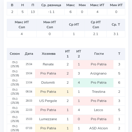
В
Н
П
Ср. разница
Макс
Мин
Макс ИТ
Мин ИТ
2
5
13
-1.1
6
0
4
0
Макс ИТ
Мин ИТ
Ср ИТ
Ср ИТ
Ср. Т
Соп
Соп
Соп
4
0
1
2.1
3.1
ИТ
ИТ
Сезон
Дата
Хозяева
Гости
Т
1
2
ITA3
Renate
2
1
Pro Patria
3
25.04
(25/26)
ITA3
Pro Patria
2
3
Arzignano
5
19.04
(25/26)
ITA3
Dolomiti
2
4
Pro Patria
6
13.04
(25/26)
ITA3
Pro Patria
1
1
Triestina
2
06.04
(25/26)
ITA3
US Pergole
2
1
Pro Patria
3
28.03
(25/26)
ITA3
Pro Patria
1
4
Lecco
5
22.03
(25/26)
ITA3
Lumezzane
1
0
Pro Patria
1
15.03
(25/26)
ITA3
Pro Patria
1
1
ASD Alcion
2
07.03
(25/26)