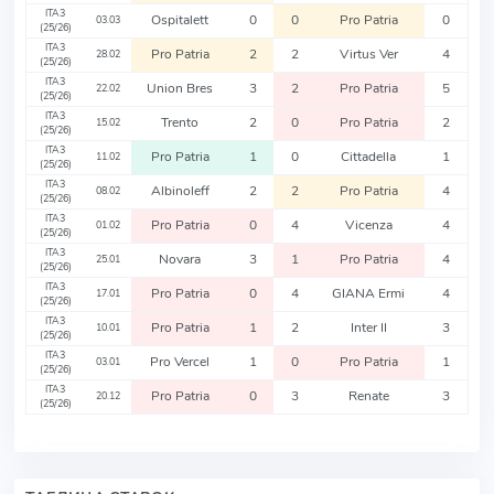
ITA3
Ospitalett
0
0
Pro Patria
0
03.03
(25/26)
ITA3
Pro Patria
2
2
Virtus Ver
4
28.02
(25/26)
ITA3
Union Bres
3
2
Pro Patria
5
22.02
(25/26)
ITA3
Trento
2
0
Pro Patria
2
15.02
(25/26)
ITA3
Pro Patria
1
0
Cittadella
1
11.02
(25/26)
ITA3
Albinoleff
2
2
Pro Patria
4
08.02
(25/26)
ITA3
Pro Patria
0
4
Vicenza
4
01.02
(25/26)
ITA3
Novara
3
1
Pro Patria
4
25.01
(25/26)
ITA3
Pro Patria
0
4
GIANA Ermi
4
17.01
(25/26)
ITA3
Pro Patria
1
2
Inter II
3
10.01
(25/26)
ITA3
Pro Vercel
1
0
Pro Patria
1
03.01
(25/26)
ITA3
Pro Patria
0
3
Renate
3
20.12
(25/26)