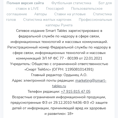
Полная версия сайта
Футбольная статистика
Бот для
ставок в LIVE
Глоссарий
Пользовательское
соглашение
Авторы
Ставки на угловые
Статистика
голов
Статистика желтых карточек
Профессиональные
капперы Рунета
Сетевое издание Smart Tables зарегистрировано в
федеральной службе по надзору в сфере связи,
информационных технологий и массовых коммуникаций.
Регистрационный номер Федеральной службы по надзору в
сфере связи, информационных технологий и массовых
коммуникаций ЭЛ № ФС 77 - 80199 от 22.01.2021
Учредитель
:
Общество с ограниченной ответственностью
«Смарт Тейблс» (ОГРН: 1195081014391)
Главный редактор: Ордынец А.О.
Адрес электронной почты редакции:
marketing@smart-
tables.ru
Телефон редакции:
+7 915 815 47 05
Возрастные ограничения информационной продукции,
предусмотренные ФЗ от 29.12.2010 N436-ФЗ «О защите
детей от информации, причиняющей вред их здоровью
и развитию»: 18+