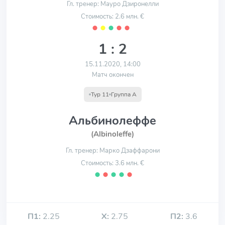
Гл. тренер: Мауро Дзиронелли
Стоимость: 2.6 млн. €
⬤
⬤
⬤
⬤
⬤
1 : 2
15.11.2020, 14:00
Матч окончен
Тур 11
Группа А
Альбинолеффе
(Albinoleffe)
Гл. тренер: Марко Дзаффарони
Стоимость: 3.6 млн. €
⬤
⬤
⬤
⬤
⬤
П1:
2.25
Х:
2.75
П2:
3.6