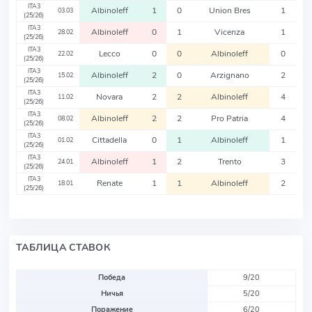
ITA3
Albinoleff
1
0
Union Bres
1
03.03
(25/26)
ITA3
Albinoleff
0
1
Vicenza
1
28.02
(25/26)
ITA3
Lecco
0
0
Albinoleff
0
22.02
(25/26)
ITA3
Albinoleff
2
0
Arzignano
2
15.02
(25/26)
ITA3
Novara
2
2
Albinoleff
4
11.02
(25/26)
ITA3
Albinoleff
2
2
Pro Patria
4
08.02
(25/26)
ITA3
Cittadella
0
1
Albinoleff
1
01.02
(25/26)
ITA3
Albinoleff
1
2
Trento
3
24.01
(25/26)
ITA3
Renate
1
1
Albinoleff
2
18.01
(25/26)
ТАБЛИЦА СТАВОК
Победа
9/20
Ничья
5/20
Поражение
6/20