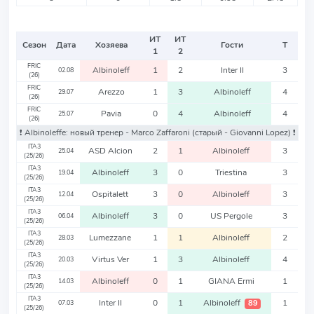
ИТ
ИТ
Сезон
Дата
Хозяева
Гости
Т
1
2
FRIC
Albinoleff
1
2
Inter II
3
02.08
(26)
FRIC
Arezzo
1
3
Albinoleff
4
29.07
(26)
FRIC
Pavia
0
4
Albinoleff
4
25.07
(26)
❗️ Albinoleffe: новый тренер - Marco Zaffaroni
(старый - Giovanni Lopez)
❗️
ITA3
ASD Alcion
2
1
Albinoleff
3
25.04
(25/26)
ITA3
Albinoleff
3
0
Triestina
3
19.04
(25/26)
ITA3
Ospitalett
3
0
Albinoleff
3
12.04
(25/26)
ITA3
Albinoleff
3
0
US Pergole
3
06.04
(25/26)
ITA3
Lumezzane
1
1
Albinoleff
2
28.03
(25/26)
ITA3
Virtus Ver
1
3
Albinoleff
4
20.03
(25/26)
ITA3
Albinoleff
0
1
GIANA Ermi
1
14.03
(25/26)
ITA3
Inter II
0
1
Albinoleff
1
89
07.03
(25/26)