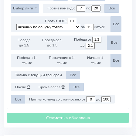
Выбор лиги
Против команд с
по
Все
Против ТОП-
Все
за
матчей
Победа от
Победа
Победа соп.
Все
до 1.5
до 1.5
до
Победа в 1-
Поражение в 1-
Ничья в 1-
Все
тайме
тайме
тайме
Только с текущим тренером
Все
После 🏆
Кроме после 🏆
Все
Все
Против команд со стоимостью от
до
Статистика обновлена