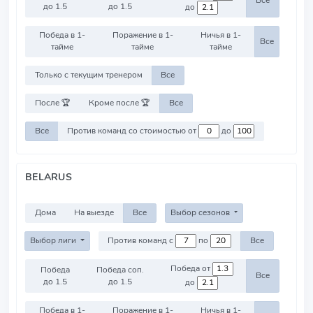
Все
до 1.5
до 1.5
до
Победа в 1-
Поражение в 1-
Ничья в 1-
Все
тайме
тайме
тайме
Только с текущим тренером
Все
После 🏆
Кроме после 🏆
Все
Все
Против команд со стоимостью от
до
BELARUS
Дома
На выезде
Все
Выбор сезонов
Выбор лиги
Против команд с
по
Все
Победа от
Победа
Победа соп.
Все
до 1.5
до 1.5
до
Победа в 1-
Поражение в 1-
Ничья в 1-