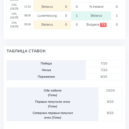
UNL
Belarus
0
0
N.Ireland
0
12.10
(24/25)
UNL
Luxembourg
0
1
Belarus
1
08.09
(24/25)
UNL
Belarus
0
0
Bulgaria
0
73
05.09
(24/25)
ТАБЛИЦА СТАВОК
Победа
7/20
Ничья
7/20
Поражение
6/20
Обе забили
10/20
(Голы)
Первые получили очко
9/20
(Голы)
Соперник первым получил
8/20
очко (Голы)