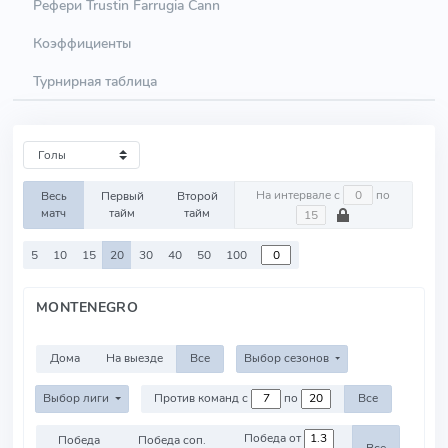
Рефери Trustin Farrugia Cann
Коэффициенты
Турнирная таблица
На интервале с
по
Весь
Первый
Второй
матч
тайм
тайм
5
10
15
20
30
40
50
100
MONTENEGRO
Дома
На выезде
Все
Выбор сезонов
Выбор лиги
Против команд с
по
Все
Победа от
Победа
Победа соп.