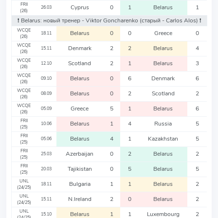
FRII
Cyprus
0
1
Belarus
1
26.03
(26)
❗️ Belarus: новый тренер - Viktor Goncharenko
(старый - Carlos Alos)
❗️
WCQE
Belarus
0
0
Greece
0
18.11
(26)
WCQE
Denmark
2
2
Belarus
4
15.11
(26)
WCQE
Scotland
2
1
Belarus
3
12.10
(26)
WCQE
Belarus
0
6
Denmark
6
09.10
(26)
WCQE
Belarus
0
2
Scotland
2
08.09
(26)
WCQE
Greece
5
1
Belarus
6
05.09
(26)
FRII
Belarus
1
4
Russia
5
10.06
(25)
FRII
Belarus
4
1
Kazakhstan
5
05.06
(25)
FRII
Azerbaijan
0
2
Belarus
2
25.03
(25)
FRII
Tajikistan
0
5
Belarus
5
20.03
(25)
UNL
Bulgaria
1
1
Belarus
2
18.11
(24/25)
UNL
N.Ireland
2
0
Belarus
2
15.11
(24/25)
UNL
Belarus
1
1
Luxembourg
2
15.10
(24/25)