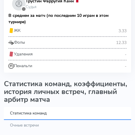
Трустин Фарругия Канн
Судья
⬤
В среднем за матч (по последним 10 играм в этом
турнире)
3.33
ЖК
12.33
Фолы
-
Удаления
-
Пенальти
Статистика команд, коэффициенты,
история личных встреч, главный
арбитр матча
Статистика команд
Очные встречи