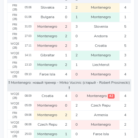
FRII
Slovakia
2
2
Montenegro
4
05.06
(26)
FRII
Bulgaria
0
1
Montenegro
1
01.06
(26)
FRII
Montenegro
2
3
Slovenia
5
31.03
(26)
FRII
Montenegro
2
0
Andorra
2
27.03
(26)
WCQE
Montenegro
2
3
Croatia
5
17.11
(26)
WCQE
Gibraltar
1
2
Montenegro
3
14.11
(26)
FRII
Montenegro
2
1
Liechtenst
3
13.10
(25)
WCQE
Faroe Isla
4
0
Montenegro
4
09.10
(26)
❗️ Montenegro: новый тренер - Mirko Vucinic
(старый - Robert Prosinecki)
❗️
WCQE
Croatia
4
0
Montenegro
4
42
08.09
(26)
WCQE
Montenegro
0
2
Czech Repu
2
05.09
(26)
FRII
Montenegro
2
2
Armenia
4
09.06
(25)
WCQE
Czech Repu
2
0
Montenegro
2
06.06
(26)
WCQE
Montenegro
1
0
Faroe Isla
1
25.03
(26)