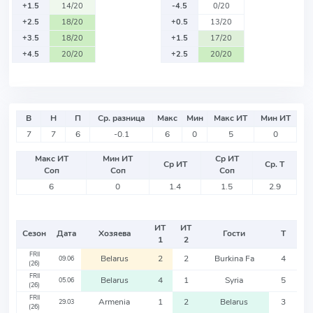
+1.5
14/20
-4.5
0/20
+2.5
18/20
+0.5
13/20
+3.5
18/20
+1.5
17/20
+4.5
20/20
+2.5
20/20
В
Н
П
Ср. разница
Макс
Мин
Макс ИТ
Мин ИТ
7
7
6
-0.1
6
0
5
0
Макс ИТ
Мин ИТ
Ср ИТ
Ср ИТ
Ср. Т
Соп
Соп
Соп
6
0
1.4
1.5
2.9
ИТ
ИТ
Сезон
Дата
Хозяева
Гости
Т
1
2
FRII
Belarus
2
2
Burkina Fa
4
09.06
(26)
FRII
Belarus
4
1
Syria
5
05.06
(26)
FRII
Armenia
1
2
Belarus
3
29.03
(26)