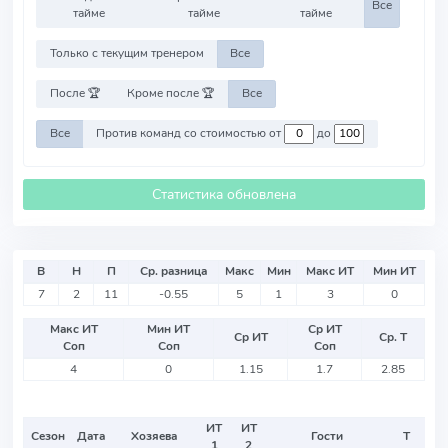
Все
тайме
тайме
тайме
Только с текущим тренером
Все
После 🏆
Кроме после 🏆
Все
Все
Против команд со стоимостью от
до
Статистика обновлена
В
Н
П
Ср. разница
Макс
Мин
Макс ИТ
Мин ИТ
7
2
11
-0.55
5
1
3
0
Макс ИТ
Мин ИТ
Ср ИТ
Ср ИТ
Ср. Т
Соп
Соп
Соп
4
0
1.15
1.7
2.85
ИТ
ИТ
Сезон
Дата
Хозяева
Гости
Т
1
2