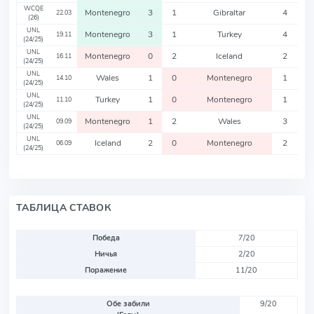
WCQE
Montenegro
3
1
Gibraltar
4
22.03
(26)
UNL
Montenegro
3
1
Turkey
4
19.11
(24/25)
UNL
Montenegro
0
2
Iceland
2
16.11
(24/25)
UNL
Wales
1
0
Montenegro
1
14.10
(24/25)
UNL
Turkey
1
0
Montenegro
1
11.10
(24/25)
UNL
Montenegro
1
2
Wales
3
09.09
(24/25)
UNL
Iceland
2
0
Montenegro
2
06.09
(24/25)
ТАБЛИЦА СТАВОК
Победа
7/20
Ничья
2/20
Поражение
11/20
Обе забили
9/20