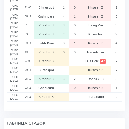
(25/26)
TURC
Etimesgut
1
0
Kirsehir B
1
11.09
(24/25)
TURC
Kasimpasa
4
1
Kirsehir B
5
06.12
(23/24)
TURC
Kirsehir B
3
0
Elazig Kar
3
31.10
(23/24)
TURC
Kirsehir B
2
0
Sirnak Pet
2
09.10
(23/24)
TURC
Fatih Kara
3
1
Kirsehir B
4
09.11
(22/23)
TURC
Kirsehir B
0
0
Iskenderun
0
19.10
(22/23)
TURC
Kirsehir B
1
1
Kilis Bele
2
42
27.09
(22/23)
TURC
Bursaspor
1
1
Kirsehir B
2
29.11
(21/22)
TURC
Kirsehir B
3
2
Darica G B
5
26.10
(21/22)
TURC
Genclerbir
1
0
Kirsehir B
1
23.11
(20/21)
TURC
Kirsehir B
1
1
Yozgatspor
2
04.11
(20/21)
ТАБЛИЦА СТАВОК