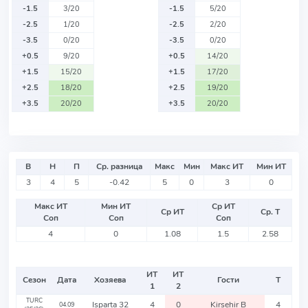
-1.5
3/20
-1.5
5/20
-2.5
1/20
-2.5
2/20
-3.5
0/20
-3.5
0/20
+0.5
9/20
+0.5
14/20
+1.5
15/20
+1.5
17/20
+2.5
18/20
+2.5
19/20
+3.5
20/20
+3.5
20/20
В
Н
П
Ср. разница
Макс
Мин
Макс ИТ
Мин ИТ
3
4
5
-0.42
5
0
3
0
Макс ИТ
Мин ИТ
Ср ИТ
Ср ИТ
Ср. Т
Соп
Соп
Соп
4
0
1.08
1.5
2.58
ИТ
ИТ
Сезон
Дата
Хозяева
Гости
Т
1
2
TURC
Isparta 32
4
0
Kirsehir B
4
04.09