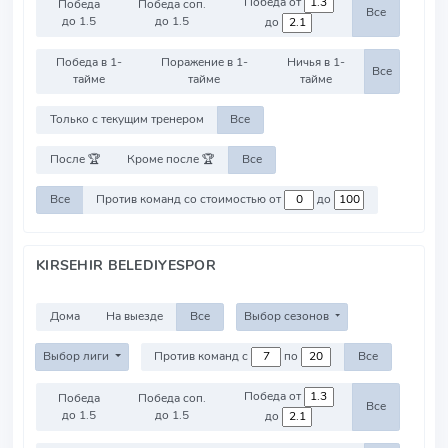
Победа от
Победа
Победа соп.
Все
до 1.5
до 1.5
до
Победа в 1-
Поражение в 1-
Ничья в 1-
Все
тайме
тайме
тайме
Только с текущим тренером
Все
После 🏆
Кроме после 🏆
Все
Все
Против команд со стоимостью от
до
KIRSEHIR BELEDIYESPOR
Дома
На выезде
Все
Выбор сезонов
Выбор лиги
Против команд с
по
Все
Победа от
Победа
Победа соп.
Все
до 1.5
до 1.5
до