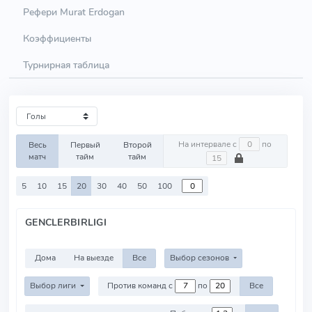
Рефери Murat Erdogan
Коэффициенты
Турнирная таблица
На интервале с
по
Весь
Первый
Второй
матч
тайм
тайм
5
10
15
20
30
40
50
100
GENCLERBIRLIGI
Дома
На выезде
Все
Выбор сезонов
Выбор лиги
Против команд с
по
Все