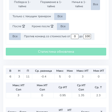
Победа в 1-
Поражение в 1-
Ничья в 1-
Все
тайме
тайме
тайме
Только с текущим тренером
Все
После 🏆
Кроме после 🏆
Все
Все
Против команд со стоимостью от
до
Статистика обновлена
В
Н
П
Ср. разница
Макс
Мин
Макс ИТ
Мин ИТ
6
3
11
-0.4
5
0
3
0
Макс ИТ
Мин ИТ
Ср ИТ
Ср ИТ
Ср. Т
Соп
Соп
Соп
3
0
0.95
1.35
2.3
ИТ
ИТ