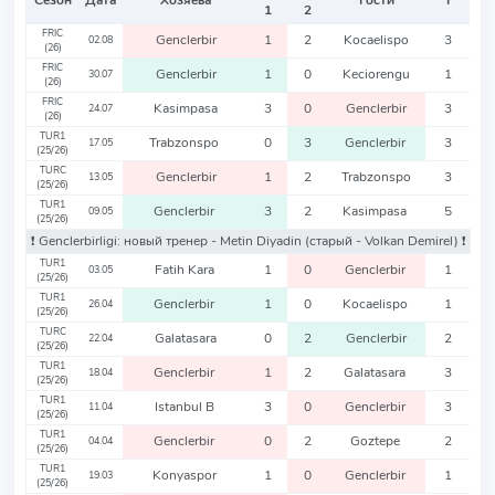
Сезон
Дата
Хозяева
Гости
Т
1
2
FRIC
Genclerbir
1
2
Kocaelispo
3
02.08
(26)
FRIC
Genclerbir
1
0
Keciorengu
1
30.07
(26)
FRIC
Kasimpasa
3
0
Genclerbir
3
24.07
(26)
TUR1
Trabzonspo
0
3
Genclerbir
3
17.05
(25/26)
TURC
Genclerbir
1
2
Trabzonspo
3
13.05
(25/26)
TUR1
Genclerbir
3
2
Kasimpasa
5
09.05
(25/26)
❗️ Genclerbirligi: новый тренер - Metin Diyadin
(старый - Volkan Demirel)
❗️
TUR1
Fatih Kara
1
0
Genclerbir
1
03.05
(25/26)
TUR1
Genclerbir
1
0
Kocaelispo
1
26.04
(25/26)
TURC
Galatasara
0
2
Genclerbir
2
22.04
(25/26)
TUR1
Genclerbir
1
2
Galatasara
3
18.04
(25/26)
TUR1
Istanbul B
3
0
Genclerbir
3
11.04
(25/26)
TUR1
Genclerbir
0
2
Goztepe
2
04.04
(25/26)
TUR1
Konyaspor
1
0
Genclerbir
1
19.03
(25/26)