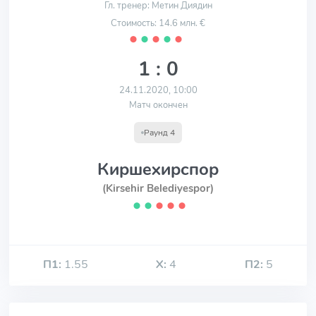
Гл. тренер: Метин Диядин
Стоимость: 14.6 млн. €
⬤
⬤
⬤
⬤
⬤
1 : 0
24.11.2020, 10:00
Матч окончен
Раунд 4
Киршехирспор
(Kirsehir Belediyespor)
⬤
⬤
⬤
⬤
⬤
П1:
1.55
Х:
4
П2:
5