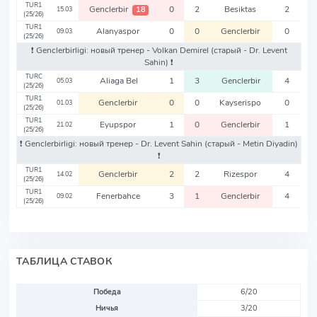
TUR1
Genclerbir
0
2
Besiktas
2
18
15.03
(25/26)
TUR1
Alanyaspor
0
0
Genclerbir
0
09.03
(25/26)
❗️ Genclerbirligi: новый тренер - Volkan Demirel
(старый - Dr. Levent
Sahin)
❗️
TURC
Aliaga Bel
1
3
Genclerbir
4
05.03
(25/26)
TUR1
Genclerbir
0
0
Kayserispo
0
01.03
(25/26)
TUR1
Eyupspor
1
0
Genclerbir
1
21.02
(25/26)
❗️ Genclerbirligi: новый тренер - Dr. Levent Sahin
(старый - Metin Diyadin)
❗️
TUR1
Genclerbir
2
2
Rizespor
4
14.02
(25/26)
TUR1
Fenerbahce
3
1
Genclerbir
4
09.02
(25/26)
ТАБЛИЦА СТАВОК
Победа
6/20
Ничья
3/20