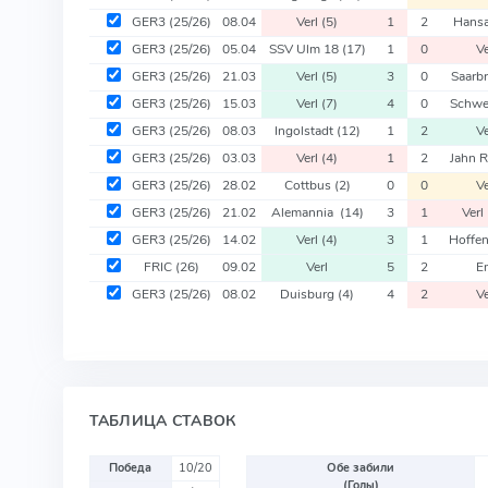
GER3
(25/26)
08.04
Verl
(5)
1
2
Hans
GER3
(25/26)
05.04
SSV Ulm 18
(17)
1
0
V
GER3
(25/26)
21.03
Verl
(5)
3
0
Saarb
GER3
(25/26)
15.03
Verl
(7)
4
0
Schwe
GER3
(25/26)
08.03
Ingolstadt
(12)
1
2
V
GER3
(25/26)
03.03
Verl
(4)
1
2
Jahn 
GER3
(25/26)
28.02
Cottbus
(2)
0
0
V
GER3
(25/26)
21.02
Alemannia
(14)
3
1
Verl
GER3
(25/26)
14.02
Verl
(4)
3
1
Hoffe
FRIC
(26)
09.02
Verl
5
2
E
GER3
(25/26)
08.02
Duisburg
(4)
4
2
V
ТАБЛИЦА СТАВОК
Победа
10/20
Обе забили
(Голы)