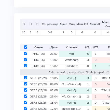
Макс
В
Н
П
Ср. разница
Макс
Мин
Макс ИТ
Мин ИТ
Со
10
2
8
0.8
7
0
6
0
4
Сезон
Дата
Хозяева
ИТ
1
ИТ
2
Г
FRIC
(26)
26.07
Verl
6
1
B
FRIC
(26)
18.07
Wolfsburg
3
0
FRIC
(26)
15.07
Paderborn
0
1
❗️ Verl: новый тренер - Orest Shala
(старый - To
GER3
(25/26)
16.05
Verl
(6)
3
0
1860
GER3
(25/26)
09.05
Rot-Weiss
(4)
1
0
V
GER3
(25/26)
02.05
Verl
(6)
4
0
TSV H
GER3
(25/26)
25.04
VfL Osnabr
(1)
2
1
V
GER3
(25/26)
18.04
Verl
(6)
2
0
Vikto
GER3
(25/26)
12.04
Erzgebirge
(19)
1
1
V