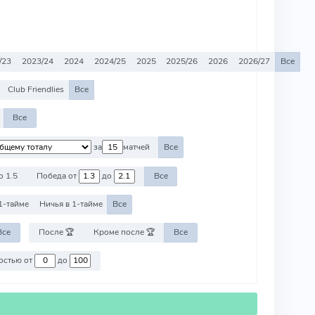
/23
2023/24
2024
2024/25
2025
2025/26
2026
2026/27
Все
Club Friendlies
Все
Все
за
матчей
Все
о 1.5
Победа от
до
Все
1-тайме
Ничья в 1-тайме
Все
Все
После 🏆
Кроме после 🏆
Все
Против команд со стоимостью от
до