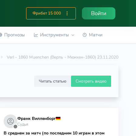
Войти
Фрибет 15 000
Прогнозы
Инструменты
Матчи
Verl - 1860 Muenchen (Верль - Мюнхен-1860) 23.11.2020
Читать статью
Смотреть видео
Франк Вилленборг
Судья
⬤
В среднем за матч (по последним 10 играм в этом