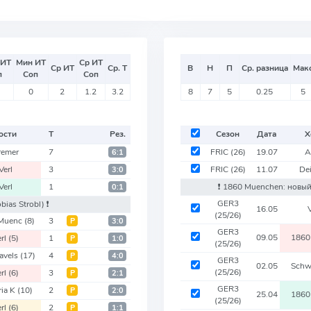
 ИТ
Мин ИТ
Ср ИТ
Ср ИТ
Ср. Т
В
Н
П
Ср. разница
Мак
п
Соп
Соп
0
2
1.2
3.2
8
7
5
0.25
5
ости
Т
Рез.
Сезон
Дата
Х
remer
7
FRIC
(26)
19.07
A
6:1
Verl
3
FRIC
(26)
11.07
De
3:0
Verl
1
❗️ 1860 Muenchen: новы
0:1
GER3
bias Strobl)
❗️
16.05
(25/26)
 Muenc
(8)
3
Р
3:0
GER3
09.05
1860
erl
(5)
1
Р
1:0
(25/26)
avels
(17)
4
Р
4:0
GER3
02.05
Schw
(25/26)
erl
(6)
3
Р
2:1
GER3
ria K
(10)
2
Р
2:0
25.04
1860
(25/26)
erl
(6)
2
Р
1:1