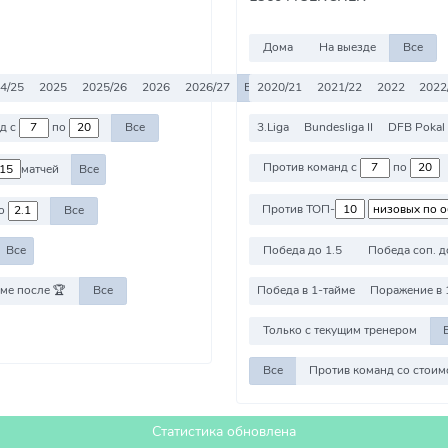
Дома
На выезде
Все
4/25
2025
2025/26
2026
2026/27
Все
2020/21
2021/22
2022
2022
3.Liga
Bundesliga II
DFB Pokal
Против команд с
по
Все
Против команд с
по
матчей
Все
Против ТОП-
о
Все
Победа до 1.5
Победа соп. д
Все
ме после 🏆
Все
Победа в 1-тайме
Поражение в 
Только с текущим тренером
Все
Статистика обновлена