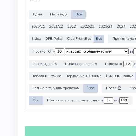
Дома
На выезде
Все
2020/21
2021/22
2022
2022/23
2023/24
2024
202
3.Liga
DFB Pokal
Club Friendlies
Все
Против ТОП-
за
Победа до 1.5
Победа соп. до 1.5
Победа от
д
Победа в 1-тайме
Поражение в 1-тайме
Ничья в 1-тайме
Только с текущим тренером
Все
После 🏆
Кро
Все
Против команд со стоимостью от
до