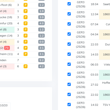
GER3
18.04
Saar
a Rost
(6)
3
Р
1:2
(25/26)
erl
(4)
1
Р
1:0
GER3
12.04
1860
(25/26)
rucke
(16)
3
Р
3:0
GER3
infur
(20)
4
Р
4:0
07.04
Co
(25/26)
erl
(8)
3
Р
1:2
GER3
04.04
1860
Regen
(14)
3
Р
1:2
(25/26)
erl
(4)
0
Р
0:0
GER3
22.03
Dui
(25/26)
(2)
4
73
Р
3:1
GER3
nheim
(11)
4
Р
3:1
14.03
1860
(25/26)
mden
7
5:2
GER3
06.03
Vikt
erl
(3)
6
Р
4:2
(25/26)
GER3
03.03
1860
(25/26)
GER3
Hoff
27.02
(25/26)
GER3
22.02
1860
(25/26)
GER3
14.02
TSV 
10/20
(25/26)