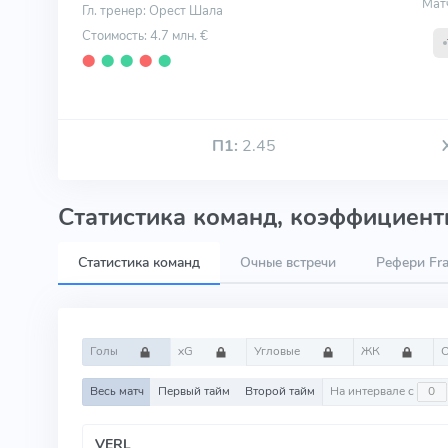
Мат
Гл. тренер: Орест Шала
Стоимость: 4.7 млн. €
⬤
⬤
⬤
⬤
⬤
П1:
2.45
Статистика команд, коэффициенты
Статистика команд
Очные встречи
Рефери Fra
Голы
xG
Угловые
ЖК
Весь матч
Первый тайм
Второй тайм
На интервале с
VERL