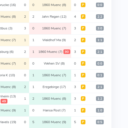
brucke
(16)
0
0
1860 Muenc
(8)
0
Р
0:0
 Muenc
(8)
2
2
Jahn Regen
(12)
4
Р
2:2
ttbus
(3)
3
0
1860 Muenc
(7)
3
Р
3:0
 Muenc
(7)
1
1
Waldhof Ma
(9)
2
Р
1:1
sburg
(6)
2
1
1860 Muenc
(7)
3
90
Р
2:1
 Muenc
(7)
0
0
Wehen SV
(8)
0
Р
0:0
oria K
(10)
0
1
1860 Muenc
(7)
1
Р
0:1
 Muenc
(8)
2
1
Erzgebirge
(17)
3
Р
2:1
enheim
(13)
1
2
1860 Muenc
(8)
3
Р
1:2
49
 Muenc
(9)
1
0
Hansa Rost
(7)
1
Р
1:0
Havels
(19)
0
5
1860 Muenc
(9)
5
Р
0:5