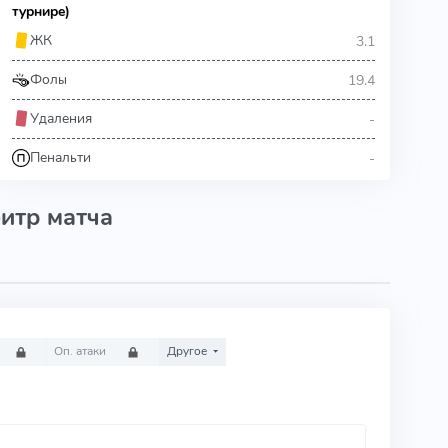
турнире)
3.1
ЖК
19.4
Фолы
-
Удаления
-
Пенальти
итр матча
Оп. атаки
Другое