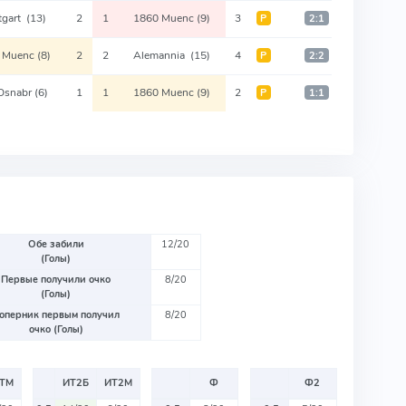
ttgart
(13)
2
1
1860 Muenc
(9)
3
Р
2:1
 Muenc
(8)
2
2
Alemannia
(15)
4
Р
2:2
 Osnabr
(6)
1
1
1860 Muenc
(9)
2
Р
1:1
Обе забили
12/20
(Голы)
Первые получили очко
8/20
(Голы)
оперник первым получил
8/20
очко (Голы)
ТМ
ИТ2Б
ИТ2М
Ф
Ф2