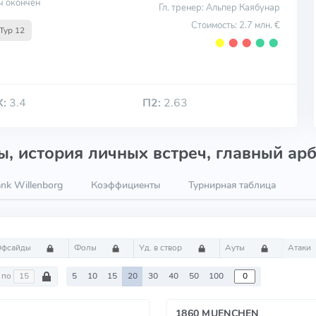
ч окончен
Гл. тренер: Альпер Каябунар
Стоимость: 2.7 млн. €
Тур 12
⬤
⬤
⬤
⬤
⬤
Х:
3.4
П2:
2.63
, история личных встреч, главный арб
nk Willenborg
Коэффициенты
Турнирная таблица
Офсайды
Фолы
Уд. в створ
Ауты
Атаки
по
5
10
15
20
30
40
50
100
1860 MUENCHEN