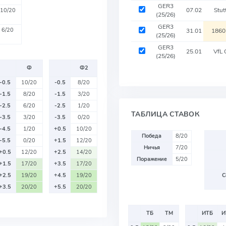
GER3
07.02
Stu
10/20
(25/26)
GER3
6/20
31.01
1860
(25/26)
GER3
25.01
VfL
(25/26)
Ф
Ф2
-0.5
10/20
-0.5
8/20
-1.5
8/20
-1.5
3/20
-2.5
6/20
-2.5
1/20
ТАБЛИЦА СТАВОК
-3.5
3/20
-3.5
0/20
-4.5
1/20
+0.5
10/20
Победа
8/20
-5.5
0/20
+1.5
12/20
Ничья
7/20
+0.5
12/20
+2.5
14/20
Поражение
5/20
+1.5
17/20
+3.5
17/20
+2.5
19/20
+4.5
19/20
С
+3.5
20/20
+5.5
20/20
ТБ
ТМ
ИТБ
И