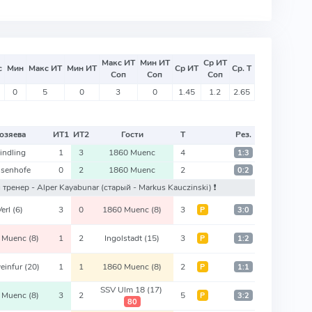
Макс ИТ
Мин ИТ
Ср ИТ
с
Мин
Макс ИТ
Мин ИТ
Ср ИТ
Ср. Т
Соп
Соп
Соп
0
5
0
3
0
1.45
1.2
2.65
озяева
ИТ
1
ИТ
2
Гости
Т
Рез.
indling
1
3
1860 Muenc
4
1:3
isenhofe
0
2
1860 Muenc
2
0:2
й тренер - Alper Kayabunar
(старый - Markus Kauczinski)
❗️
Verl
(6)
3
0
1860 Muenc
(8)
3
Р
3:0
 Muenc
(8)
1
2
Ingolstadt
(15)
3
Р
1:2
einfur
(20)
1
1
1860 Muenc
(8)
2
Р
1:1
SSV Ulm 18
(17)
 Muenc
(8)
3
2
5
Р
3:2
80