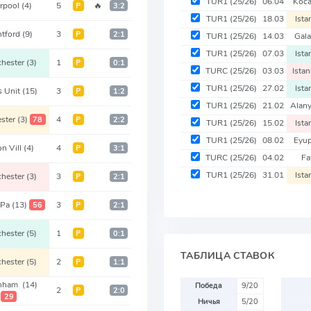
TUR1
(25/26)
06.04
Koca
erpool
(4)
5
🔥
Р
3:2
TUR1
(25/26)
18.03
Ista
ntford
(9)
3
Р
2:1
TUR1
(25/26)
14.03
Gala
TUR1
(25/26)
07.03
Ista
hester
(3)
1
Р
0:1
TURC
(25/26)
03.03
Istan
TUR1
(25/26)
27.02
Ista
s Unit
(15)
3
Р
1:2
TUR1
(25/26)
21.02
Alan
ster
(3)
4
78
Р
2:2
TUR1
(25/26)
15.02
Ista
TUR1
(25/26)
08.02
Eyu
n Vill
(4)
4
Р
3:1
TURC
(25/26)
04.02
Fa
TUR1
(25/26)
31.01
Ista
hester
(3)
3
Р
2:1
 Pa
(13)
3
56
Р
2:1
hester
(5)
1
Р
0:1
ТАБЛИЦА СТАВОК
hester
(5)
2
Р
1:1
enham
(14)
Победа
9/20
2
Р
2:0
29
Ничья
5/20