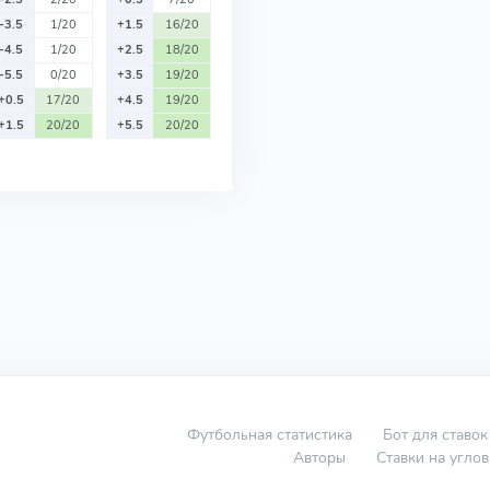
-3.5
1/20
+1.5
16/20
-4.5
1/20
+2.5
18/20
-5.5
0/20
+3.5
19/20
+0.5
17/20
+4.5
19/20
+1.5
20/20
+5.5
20/20
Футбольная статистика
Бот для ставок
Авторы
Ставки на угло