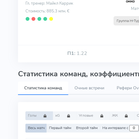
Гл. тренер: Майкл Каррик
Мат
Стоимость: 885.3 млн. €
⬤
⬤
⬤
⬤
⬤
Группа H
Ту
П1:
1.22
Статистика команд, коэффициенты
Статистика команд
Очные встречи
Рефери Ovi
Голы
xG
Угловые
ЖК
Весь матч
Первый тайм
Второй тайм
На интервале с