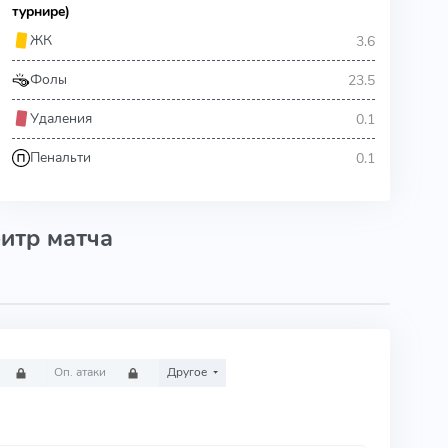
турнире)
3.6
ЖК
23.5
Фолы
0.1
Удаления
0.1
Пенальти
итр матча
Оп. атаки
Другое