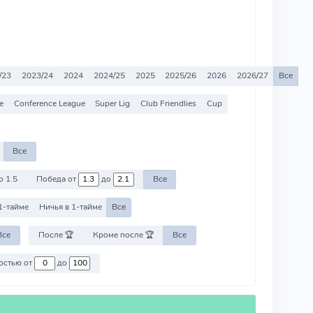
/23
2023/24
2024
2024/25
2025
2025/26
2026
2026/27
Все
e
Conference League
Super Lig
Club Friendlies
Cup
Все
о 1.5
Победа от
до
Все
1-тайме
Ничья в 1-тайме
Все
Все
После 🏆
Кроме после 🏆
Все
Против команд со стоимостью от
до