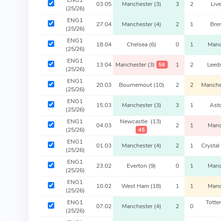
03.05
Manchester
(3)
3
2
Liv
(25/26)
ENG1
27.04
Manchester
(4)
2
1
Bre
(25/26)
ENG1
18.04
Chelsea
(6)
0
1
Manc
(25/26)
ENG1
13.04
Manchester
(3)
1
2
Leed
56
(25/26)
ENG1
20.03
Bournemout
(10)
2
2
Manche
(25/26)
ENG1
15.03
Manchester
(3)
3
1
Asto
(25/26)
ENG1
Newcastle
(13)
04.03
2
1
Manc
(25/26)
45
ENG1
01.03
Manchester
(4)
2
1
Crystal
(25/26)
ENG1
23.02
Everton
(9)
0
1
Manc
(25/26)
ENG1
10.02
West Ham
(18)
1
1
Manc
(25/26)
ENG1
Tott
07.02
Manchester
(4)
2
0
(25/26)