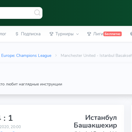
лог
Подписка
Турниры
Лиги
Бесплатно
Europe: Champions League
Manchester United - Istanbul Basaks
 кто любит наглядные инструкции
 : 1
Истанбул
Башакшехир
2020, 20:00