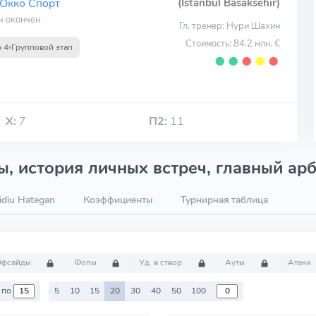
Окко Спорт
(Istanbul Basaksehir)
ч окончен
Гл. тренер: Нури Шахин
Стоимость: 84.2 млн. €
р 4
Групповой этап
⬤
⬤
⬤
⬤
⬤
Х:
7
П2:
11
, история личных встреч, главный арб
diu Hategan
Коэффициенты
Турнирная таблица
Офсайды
Фолы
Уд. в створ
Ауты
Атаки
по
5
10
15
20
30
40
50
100