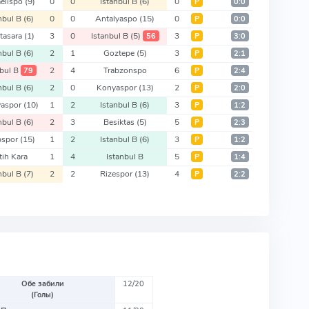
elispo
(9)
0
0
Istanbul B
(6)
0
Р
0:0
nbul B
(6)
0
0
Antalyaspo
(15)
0
Р
0:0
tasara
(1)
3
0
Istanbul B
(5)
3
56
Р
3:0
nbul B
(6)
2
1
Goztepe
(5)
3
Р
2:1
bul B
2
4
Trabzonspo
6
79
Р
2:4
nbul B
(6)
2
0
Konyaspor
(13)
2
Р
2:0
yaspor
(10)
1
2
Istanbul B
(6)
3
Р
1:2
nbul B
(6)
2
3
Besiktas
(5)
5
Р
2:3
pspor
(15)
1
2
Istanbul B
(6)
3
Р
1:2
tih Kara
1
4
Istanbul B
5
Р
1:4
nbul B
(7)
2
2
Rizespor
(13)
4
Р
2:2
Обе забили
12/20
(Голы)