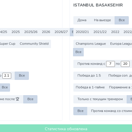
ISTANBUL BASAKSEHIR
Дома
На выезде
Все
4/25
2025
2025/26
2026
2026/27
Все
2020/21
2021/22
2022
2022
Super Cup
Community Shield
Champions League
Europa Leagu
Все
Против команд с
по
о
Все
Победа до 1.5
Победа соп. д
Все
Победа в 1-тайме
Поражение в 
ме после 🏆
Все
Только с текущим тренером
Все
Статистика обновлена