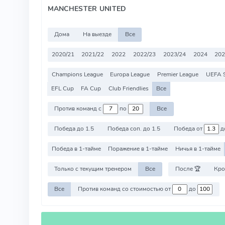
MANCHESTER UNITED
Дома
На выезде
Все
2020/21
2021/22
2022
2022/23
2023/24
2024
202
Champions League
Europa League
Premier League
UEFA 
EFL Cup
FA Cup
Club Friendlies
Все
Против команд с
по
Все
Победа до 1.5
Победа соп. до 1.5
Победа от
д
Победа в 1-тайме
Поражение в 1-тайме
Ничья в 1-тайме
Только с текущим тренером
Все
После 🏆
Кро
Все
Против команд со стоимостью от
до