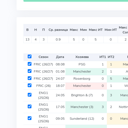
Макс
В
Н
П
Ср. разница
Макс
Мин
Макс ИТ
Мин ИТ
Со
13
4
3
0.9
5
0
5
0
2
Сезон
Дата
Хозяева
ИТ
1
ИТ
2
FRIC
(26/27)
08.08
PSG
1
1
Ma
FRIC
(26/27)
01.08
Manchester
2
1
A
FRIC
(26/27)
24.07
Rosenborg
0
5
Ma
FRIC
(26)
18.07
Manchester
0
1
W
ENG1
24.05
Brighton &
(7)
0
3
Manc
(25/26)
ENG1
17.05
Manchester
(3)
3
2
Nott
(25/26)
ENG1
09.05
Sunderland
(12)
0
0
Manc
(25/26)
ENG1