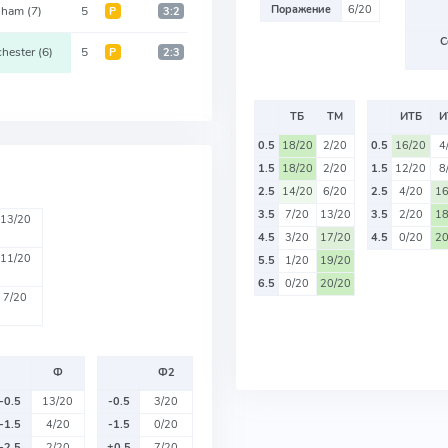
Поражение
6/20
lham
(7)
5
Р
3:2
С
hester
(6)
5
Р
2:3
ТБ
ТМ
ИТБ
И
0.5
18/20
2/20
0.5
16/20
4
1.5
18/20
2/20
1.5
12/20
8
2.5
14/20
6/20
2.5
4/20
16
3.5
7/20
13/20
3.5
2/20
18
13/20
4.5
3/20
17/20
4.5
0/20
20
11/20
5.5
1/20
19/20
6.5
0/20
20/20
7/20
Ф
Ф2
-0.5
13/20
-0.5
3/20
-1.5
4/20
-1.5
0/20
-2.5
2/20
+0.5
7/20