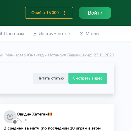
Войти
Фрибет 15 000
Прогнозы
Инструменты
Матчи
ehir (Манчестер Юнайтед - Истанбул Башакшехир) 23.11.2020
Читать статью
Смотреть видео
Овидиу Хатеган
Судья
⬤
В среднем за матч (по последним 10 играм в этом