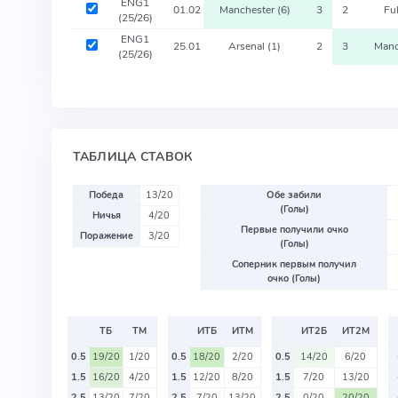
ENG1
01.02
Manchester
(6)
3
2
Fu
(25/26)
ENG1
25.01
Arsenal
(1)
2
3
Manc
(25/26)
ТАБЛИЦА СТАВОК
Победа
13/20
Обе забили
(Голы)
Ничья
4/20
Первые получили очко
Поражение
3/20
(Голы)
Соперник первым получил
очко (Голы)
ТБ
ТМ
ИТБ
ИТМ
ИТ2Б
ИТ2М
0.5
19/20
1/20
0.5
18/20
2/20
0.5
14/20
6/20
1.5
16/20
4/20
1.5
12/20
8/20
1.5
7/20
13/20
2.5
13/20
7/20
2.5
7/20
13/20
2.5
0/20
20/20