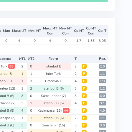
Макс ИТ
Мин ИТ
Ср ИТ
с
Мин
Макс ИТ
Мин ИТ
Ср ИТ
Ср. Т
Соп
Соп
Соп
0
4
0
4
0
1.7
1.35
3.05
озяева
ИТ
1
ИТ
2
Гости
Т
Рез.
 Turk
2
0
Istanbul B
2
88
Р
2:0
tanbul B
1
1
Inter Turk
2
Р
1:1
tanbul B
1
3
Cracovia K
4
Р
1:3
antep
(12)
1
2
Istanbul B
(6)
3
Р
1:2
nbul B
(6)
3
0
Samsunspor
(7)
3
Р
3:0
rbahce
(2)
3
1
Istanbul B
(5)
4
Р
3:1
nbul B
(5)
4
0
Kasimpasa
(13)
4
44
Р
4:0
zonspo
(3)
1
1
Istanbul B
(6)
2
Р
1:1
nbul B
(6)
3
0
Genclerbir
(15)
3
Р
3:0