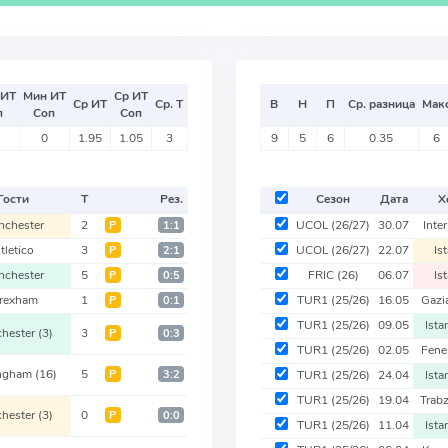
 ИТ
Мин ИТ
Ср ИТ
Ср ИТ
Ср. Т
В
Н
П
Ср. разница
Мак
п
Соп
Соп
0
1.95
1.05
3
9
5
6
0.35
6
Гости
Т
Рез.
Сезон
Дата
Х
nchester
2
UCOL
(26/27)
30.07
Inter
Р
1:1
tletico
3
UCOL
(26/27)
22.07
Is
Р
2:1
nchester
5
FRIC
(26)
06.07
Is
Р
0:5
rexham
1
TUR1
(25/26)
16.05
Gazi
Р
0:1
TUR1
(25/26)
09.05
Ista
hester
(3)
3
Р
0:3
TUR1
(25/26)
02.05
Fene
ingham
(16)
5
Р
3:2
TUR1
(25/26)
24.04
Ista
TUR1
(25/26)
19.04
Trab
hester
(3)
0
Р
0:0
TUR1
(25/26)
11.04
Ista