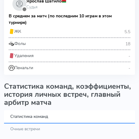
Ярослав Шатило
Судья
⬤
В среднем за матч (по последним 10 играм в этом
турнире)
5.5
ЖК
18
Фолы
-
Удаления
-
Пенальти
Статистика команд, коэффициенты,
история личных встреч, главный
арбитр матча
Статистика команд
Очные встречи