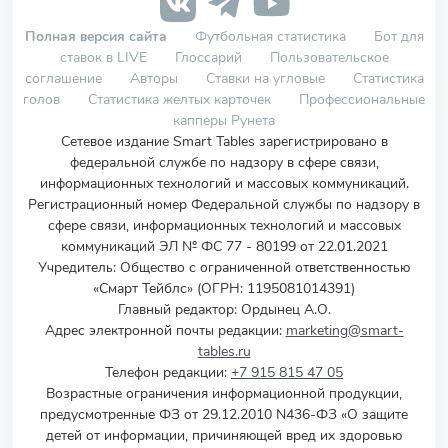
Полная версия сайта
Футбольная статистика
Бот для
ставок в LIVE
Глоссарий
Пользовательское
соглашение
Авторы
Ставки на угловые
Статистика
голов
Статистика желтых карточек
Профессиональные
капперы Рунета
Сетевое издание Smart Tables зарегистрировано в
федеральной службе по надзору в сфере связи,
информационных технологий и массовых коммуникаций.
Регистрационный номер Федеральной службы по надзору в
сфере связи, информационных технологий и массовых
коммуникаций ЭЛ № ФС 77 - 80199 от 22.01.2021
Учредитель
:
Общество с ограниченной ответственностью
«Смарт Тейблс» (ОГРН: 1195081014391)
Главный редактор: Ордынец А.О.
Адрес электронной почты редакции:
marketing@smart-
tables.ru
Телефон редакции:
+7 915 815 47 05
Возрастные ограничения информационной продукции,
предусмотренные ФЗ от 29.12.2010 N436-ФЗ «О защите
детей от информации, причиняющей вред их здоровью