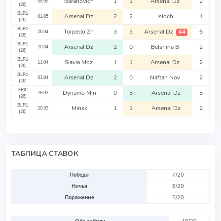
Baranovich
1
1
Arsenal Dz
2
08.05
(26)
BLR1
Arsenal Dz
2
2
Isloch
4
01.05
(26)
BLR1
Torpedo Zh
3
3
Arsenal Dz
6
44
26.04
(26)
BLR1
Arsenal Dz
2
0
Belshina B
2
20.04
(26)
BLR1
Slavia Moz
1
1
Arsenal Dz
2
11.04
(26)
BLR1
Arsenal Dz
2
0
Naftan Nov
2
03.04
(26)
FRIC
Dynamo Min
0
5
Arsenal Dz
5
28.03
(26)
BLR1
Minsk
1
1
Arsenal Dz
2
20.03
(26)
ТАБЛИЦА СТАВОК
Победа
7/20
Ничья
8/20
Поражение
5/20