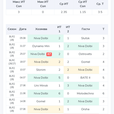
Макс ИТ
Мин ИТ
Ср ИТ
Ср ИТ
Ср. Т
Соп
Соп
Соп
3
0
2.35
1.15
3.5
ИТ
ИТ
Сезон
Дата
Хозяева
Гости
Т
1
2
BLR2
Niva Dolbi
2
1
Slutsk
3
05.08
(26)
BLR2
Dynamo Min
1
2
Niva Dolbi
3
31.07
(26)
BLR2
Niva Dolbi
2
0
Ostrovets
2
47
25.07
(26)
BLRC
Niva Dolbi
2
2
Gomel
4
18.07
(26/27)
BLR2
Slonim
2
2
Niva Dolbi
4
10.07
(26)
BLR2
Niva Dolbi
5
0
BATE II
5
04.07
(26)
BLR2
Uni Minsk
1
3
Niva Dolbi
4
27.06
(26)
BLR2
Niva Dolbi
6
0
Molodechno
6
21.06
(26)
BLR2
Gomel
1
2
Niva Dolbi
3
14.06
(26)
BLR2
Niva Dolbi
1
1
Orsha
2
07.06
(26)