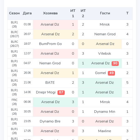
ИТ
ИТ
Сезон
Дата
Хозяева
Гости
Т
1
2
BLR1
Arsenal Dz
1
2
Minsk
3
01.08
(26)
BLRC
Arsenal Dz
2
2
Neman Grod
4
26.07
(26/27)
BLRC
BumProm Go
0
0
Arsenal Dz
0
18.07
(26/27)
BLR1
Arsenal Dz
0
3
Vitebsk
3
12.07
(26)
BLR1
Neman Grod
0
1
Arsenal Dz
1
90
04.07
(26)
BLR1
Arsenal Dz
1
1
Gomel
2
49
26.06
(26)
BLR1
BATE
2
3
Arsenal Dz
5
21.06
(26)
BLR1
Dnepr Mogi
0
1
Arsenal Dz
1
87
14.06
(26)
FRIC
Arsenal Dz
3
1
Minsk
4
06.06
(26)
BLR1
Arsenal Dz
0
1
Dynamo Min
1
30.05
(26)
BLR1
Dynamo Bre
3
0
Arsenal Dz
3
23.05
(26)
BLR1
Arsenal Dz
0
3
Maxline
3
17.05
(26)
BLR1