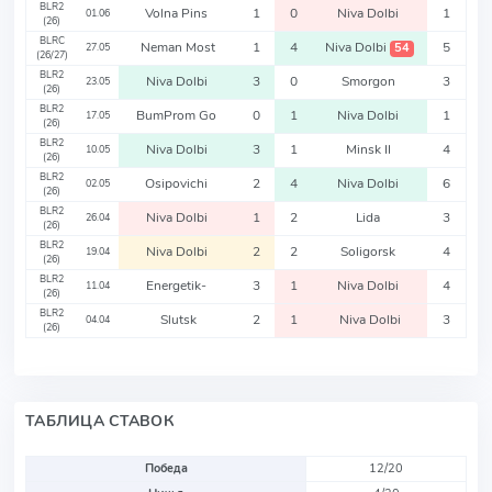
BLR2
Volna Pins
1
0
Niva Dolbi
1
01.06
(26)
BLRC
Neman Most
1
4
Niva Dolbi
5
54
27.05
(26/27)
BLR2
Niva Dolbi
3
0
Smorgon
3
23.05
(26)
BLR2
BumProm Go
0
1
Niva Dolbi
1
17.05
(26)
BLR2
Niva Dolbi
3
1
Minsk II
4
10.05
(26)
BLR2
Osipovichi
2
4
Niva Dolbi
6
02.05
(26)
BLR2
Niva Dolbi
1
2
Lida
3
26.04
(26)
BLR2
Niva Dolbi
2
2
Soligorsk
4
19.04
(26)
BLR2
Energetik-
3
1
Niva Dolbi
4
11.04
(26)
BLR2
Slutsk
2
1
Niva Dolbi
3
04.04
(26)
ТАБЛИЦА СТАВОК
Победа
12/20