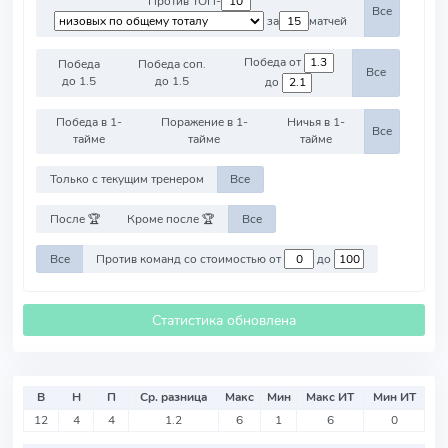
Против ТОП-
Все
за
матчей
Победа от
Победа
Победа соп.
Все
до 1.5
до 1.5
до
Победа в 1-
Поражение в 1-
Ничья в 1-
Все
тайме
тайме
тайме
Только с текущим тренером
Все
После 🏆
Кроме после 🏆
Все
Все
Против команд со стоимостью от
до
Статистика обновлена
В
Н
П
Ср. разница
Макс
Мин
Макс ИТ
Мин ИТ
12
4
4
1.2
6
1
6
0