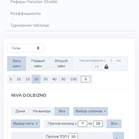
Рефери Yaroslav Shatilo
Коэффициенты
Турнирная таблица
На интервале с
по
Весь
Первый
Второй
матч
тайм
тайм
5
10
15
20
30
40
50
100
NIVA DOLBIZNO
Дома
На выезде
Все
Выбор сезонов
Выбор лиги
Против команд с
по
Все
Против ТОП-