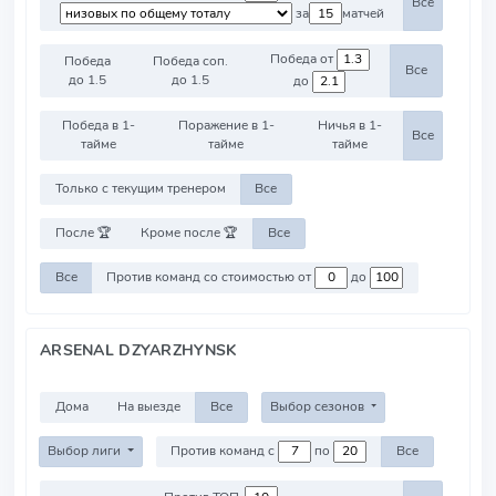
Все
за
матчей
Победа от
Победа
Победа соп.
Все
до 1.5
до 1.5
до
Победа в 1-
Поражение в 1-
Ничья в 1-
Все
тайме
тайме
тайме
Только с текущим тренером
Все
После 🏆
Кроме после 🏆
Все
Все
Против команд со стоимостью от
до
ARSENAL DZYARZHYNSK
Дома
На выезде
Все
Выбор сезонов
Выбор лиги
Против команд с
по
Все