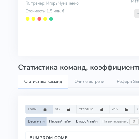
Мат
Гл. тренер: Игорь Чумаченко
Стоимость: 1.5 млн. €
⬤
⬤
⬤
⬤
⬤
Статистика команд, коэффициенты
Статистика команд
Очные встречи
Рефери Ser
Голы
xG
Угловые
ЖК
Весь матч
Первый тайм
Второй тайм
На интервале с
BUMPROM GOMEL