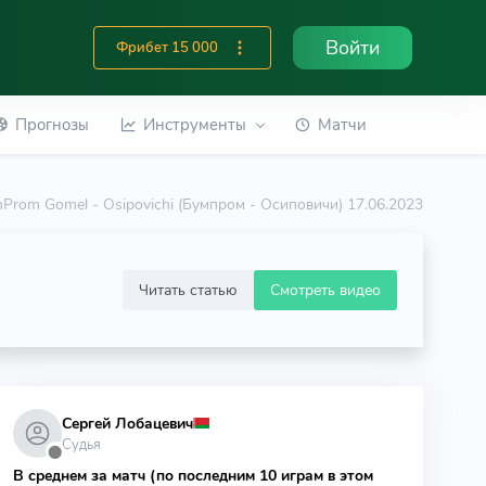
Войти
Фрибет 15 000
Прогнозы
Инструменты
Матчи
Prom Gomel - Osipovichi (Бумпром - Осиповичи) 17.06.2023
Читать статью
Смотреть видео
Сергей Лобацевич
Судья
⬤
В среднем за матч (по последним 10 играм в этом