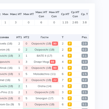
Макс ИТ
Мин ИТ
Ср ИТ
с
Мин
Макс ИТ
Мин ИТ
Ср ИТ
Ср. Т
Соп
Соп
Соп
1
3
0
6
0
1.15
2.65
3.8
озяева
ИТ
1
ИТ
2
Гости
Т
Рез.
ovets
(16)
2
0
Osipovichi
(18)
2
90
Р
2:0
onim
(4)
0
2
Osipovichi
(18)
2
Р
0:2
ovichi
(18)
3
1
BATE II
(17)
4
Р
3:1
ipovichi
1
3
Dnepr Mogi
4
88
Р
1:3
Minsk
(16)
1
0
Osipovichi
(18)
1
90
Р
1:0
ovichi
(18)
1
5
Molodechno
(11)
6
Р
1:5
mel
(16)
5
2
Osipovichi
(18)
7
22
Р
5:2
ovichi
(18)
2
1
Orsha
(14)
3
Р
2:1
a Pins
(11)
2
1
Osipovichi
(18)
3
Р
2:1
ovichi
(18)
0
5
Smorgon
(17)
5
Р
0:5
rom Go
(9)
5
1
Osipovichi
(18)
6
Р
5:1