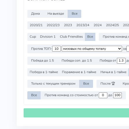
Дома
На выезде
Все
2020/21
2022/23
2023
2023/24
2024
2024/25
20
Cup
Division 1
Club Friendlies
Все
Проти
Против ТОП-
за
Победа до 1.5
Победа соп. до 1.5
Победа от
д
Победа в 1-тайме
Поражение в 1-тайме
Ничья в 1-тайме
Только с текущим тренером
Все
После 🏆
Кро
Все
Против команд со стоимостью от
до