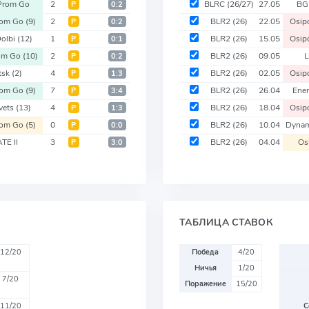
rom Go
2
BLRC
(26/27)
27.05
BG
Р
0:2
om Go
(9)
2
BLR2
(26)
22.05
Osip
Р
0:2
Dolbi
(12)
1
BLR2
(26)
15.05
Osip
Р
0:1
om Go
(10)
2
BLR2
(26)
09.05
L
Р
0:2
tsk
(2)
4
BLR2
(26)
02.05
Osip
Р
1:3
om Go
(9)
7
BLR2
(26)
26.04
Ener
Р
3:4
vets
(13)
4
BLR2
(26)
18.04
Osip
Р
1:3
om Go
(5)
0
BLR2
(26)
10.04
Dyna
Р
0:0
TE II
3
BLR2
(26)
04.04
Os
Р
3:0
ТАБЛИЦА СТАВОК
12/20
Победа
4/20
Ничья
1/20
7/20
Поражение
15/20
11/20
С