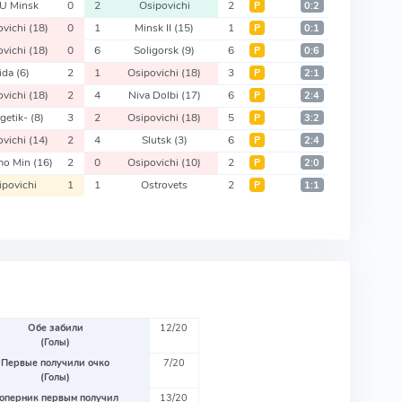
U Minsk
0
2
Osipovichi
2
Р
0:2
ovichi
(18)
0
1
Minsk II
(15)
1
Р
0:1
ovichi
(18)
0
6
Soligorsk
(9)
6
Р
0:6
ida
(6)
2
1
Osipovichi
(18)
3
Р
2:1
ovichi
(18)
2
4
Niva Dolbi
(17)
6
Р
2:4
getik-
(8)
3
2
Osipovichi
(18)
5
Р
3:2
ovichi
(14)
2
4
Slutsk
(3)
6
Р
2:4
mo Min
(16)
2
0
Osipovichi
(10)
2
Р
2:0
ipovichi
1
1
Ostrovets
2
Р
1:1
Обе забили
12/20
(Голы)
Первые получили очко
7/20
(Голы)
оперник первым получил
13/20