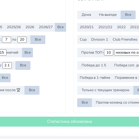
Дома
На выезде
Все
25
2025/26
2026
2026/27
Все
2020/21
2021/22
2022
2022
в команд с
по
Все
Cup
Division 1
Club Friendlies
матчей
Все
Против ТОП-
о
Все
Победа до 1.5
Победа соп. д
Все
Победа в 1-тайме
Поражение в 
ме после 🏆
Все
Только с текущим тренером
Все
Статистика обновлена