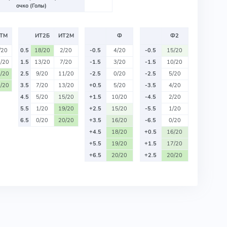
очко (Голы)
ТМ
ИТ2Б
ИТ2М
Ф
Ф2
/20
0.5
18/20
2/20
-0.5
4/20
-0.5
15/20
/20
1.5
13/20
7/20
-1.5
3/20
-1.5
10/20
/20
2.5
9/20
11/20
-2.5
0/20
-2.5
5/20
/20
3.5
7/20
13/20
+0.5
5/20
-3.5
4/20
4.5
5/20
15/20
+1.5
10/20
-4.5
2/20
5.5
1/20
19/20
+2.5
15/20
-5.5
1/20
6.5
0/20
20/20
+3.5
16/20
-6.5
0/20
+4.5
18/20
+0.5
16/20
+5.5
19/20
+1.5
17/20
+6.5
20/20
+2.5
20/20