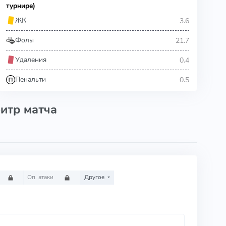
турнире)
3.6
ЖК
21.7
Фолы
0.4
Удаления
0.5
Пенальти
итр матча
Оп. атаки
Другое