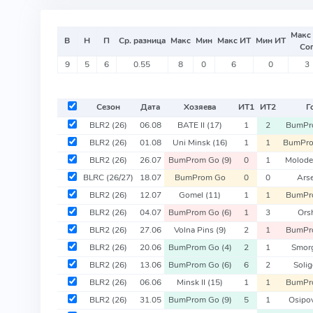
Макс
В
Н
П
Ср. разница
Макс
Мин
Макс ИТ
Мин ИТ
Со
9
5
6
0.55
8
0
6
0
3
Сезон
Дата
Хозяева
ИТ
1
ИТ
2
Г
BLR2
(26)
06.08
BATE II
(17)
1
2
BumPr
BLR2
(26)
01.08
Uni Minsk
(16)
1
1
BumPr
BLR2
(26)
26.07
BumProm Go
(9)
0
1
Molod
BLRC
(26/27)
18.07
BumProm Go
0
0
Ars
BLR2
(26)
12.07
Gomel
(11)
1
1
BumPr
BLR2
(26)
04.07
BumProm Go
(6)
1
3
Ors
BLR2
(26)
27.06
Volna Pins
(9)
2
1
BumPr
BLR2
(26)
20.06
BumProm Go
(4)
2
1
Smor
BLR2
(26)
13.06
BumProm Go
(6)
6
2
Soli
BLR2
(26)
06.06
Minsk II
(15)
1
1
BumPr
BLR2
(26)
31.05
BumProm Go
(9)
5
1
Osipo