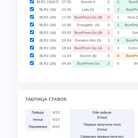
BLRC
(26/27)
27.05
Stroitel K
0
2
BumP
BLR2
(26)
23.05
Lida
(5)
0
2
BumPr
BLR2
(26)
17.05
BumProm Go
(8)
0
1
Niva 
BLR2
(26)
10.05
Energetik-
(5)
0
2
BumPr
BLR2
(26)
03.05
BumProm Go
(8)
1
3
Slu
BLR2
(26)
25.04
Dynamo Min
(5)
3
4
BumPr
BLR2
(26)
18.04
BumProm Go
(4)
1
3
Ostro
BLR2
(26)
11.04
Slonim
(6)
0
0
BumPr
BLR2
(26)
04.04
BumProm Go
3
0
BA
ТАБЛИЦА СТАВОК
Победа
9/20
Обе забили
(Голы)
Ничья
5/20
Первые получили очко
Поражение
6/20
(Голы)
Соперник первым получил