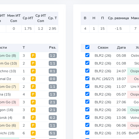
 ИТ
Мин ИТ
Ср ИТ
Ср ИТ
Ср. Т
В
Н
П
Ср. разница
Мак
п
Соп
Соп
0
1.75
1.2
2.95
4
1
15
-1.5
7
ости
Т
Рез.
Сезон
Дата
Х
om Go
(8)
3
BLR2
(26)
05.08
Ostr
Р
1:2
om Go
(10)
2
BLR2
(26)
01.08
Sl
Р
1:1
echno
(10)
1
BLR2
(26)
24.07
Osip
Р
0:1
enal Dz
0
BLRC
(26/27)
18.07
Os
Р
0:0
om Go
(7)
2
BLR2
(26)
11.07
Uni 
Р
1:1
ha
(15)
4
BLR2
(26)
05.07
Osip
Р
1:3
om Go
(3)
3
BLR2
(26)
27.06
Go
Р
2:1
gon
(16)
3
BLR2
(26)
20.06
Osip
Р
2:1
gorsk
(4)
8
BLR2
(26)
13.06
Voln
Р
6:2
om Go
(6)
2
BLR2
(26)
06.06
Osip
Р
1:1
vichi
(18)
6
BLR2
(26)
31.05
BumP
Р
5:1