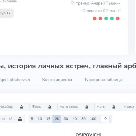
ч окончен
Гл. тренер: Андрей Пышник
Стоимость: 0.9 млн. €
Тур 12
⬤
⬤
⬤
⬤
⬤
, история личных встреч, главный арб
gei Lobatsevich
Коэффициенты
Турнирная таблица
Офсайды
Фолы
Уд. в створ
Ауты
Атаки
по
5
10
15
20
30
40
50
100
OSIPOVICHI