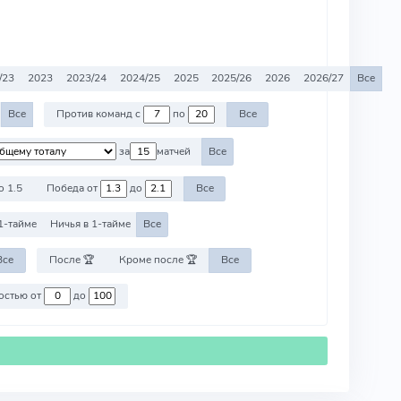
/23
2023
2023/24
2024/25
2025
2025/26
2026
2026/27
Все
Все
Против команд с
по
Все
за
матчей
Все
о 1.5
Победа от
до
Все
1-тайме
Ничья в 1-тайме
Все
Все
После 🏆
Кроме после 🏆
Все
Против команд со стоимостью от
до