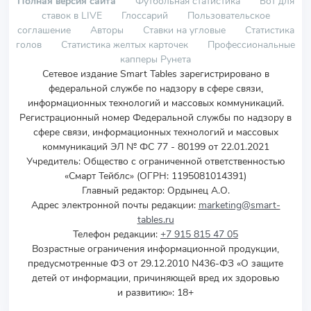
Полная версия сайта
Футбольная статистика
Бот для
ставок в LIVE
Глоссарий
Пользовательское
соглашение
Авторы
Ставки на угловые
Статистика
голов
Статистика желтых карточек
Профессиональные
капперы Рунета
Сетевое издание Smart Tables зарегистрировано в
федеральной службе по надзору в сфере связи,
информационных технологий и массовых коммуникаций.
Регистрационный номер Федеральной службы по надзору в
сфере связи, информационных технологий и массовых
коммуникаций ЭЛ № ФС 77 - 80199 от 22.01.2021
Учредитель
:
Общество с ограниченной ответственностью
«Смарт Тейблс» (ОГРН: 1195081014391)
Главный редактор: Ордынец А.О.
Адрес электронной почты редакции:
marketing@smart-
tables.ru
Телефон редакции:
+7 915 815 47 05
Возрастные ограничения информационной продукции,
предусмотренные ФЗ от 29.12.2010 N436-ФЗ «О защите
детей от информации, причиняющей вред их здоровью
и развитию»: 18+