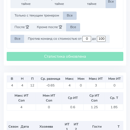
Все
тайме
тайме
тайме
Только с текущим тренером
Все
После 🏆
Кроме после 🏆
Все
Все
Против команд со стоимостью от
до
Статистика обновлена
В
Н
П
Ср. разница
Макс
Мин
Макс ИТ
Мин ИТ
4
4
12
-0.65
4
0
3
0
Макс ИТ
Мин ИТ
Ср ИТ
Ср ИТ
Ср. Т
Соп
Соп
Соп
4
0
0.6
1.25
1.85
ИТ
ИТ
Сезон
Дата
Хозяева
Гости
Т
1
2