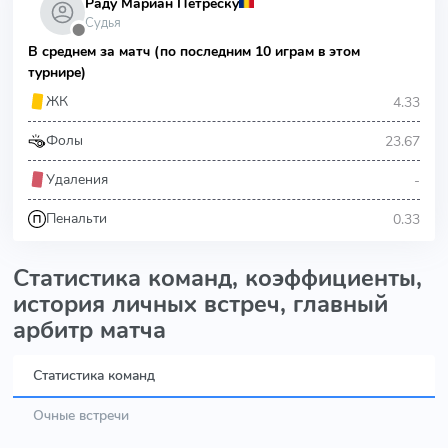
Раду Мариан Петреску
Судья
⬤
В среднем за матч (по последним 10 играм в этом
турнире)
4.33
ЖК
23.67
Фолы
-
Удаления
0.33
Пенальти
Статистика команд, коэффициенты,
история личных встреч, главный
арбитр матча
Статистика команд
Очные встречи