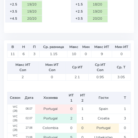
+2.5
19/20
+1.5
18/20
+3.5
19/20
+2.5
19/20
+4.5
20/20
+3.5
20/20
В
Н
П
Ср. разница
Макс
Мин
Макс ИТ
Мин ИТ
11
6
3
1.15
10
0
9
0
Макс ИТ
Мин ИТ
Ср ИТ
Ср ИТ
Ср. Т
Соп
Соп
Соп
2
0
2.1
0.95
3.05
ИТ
ИТ
Сезон
Дата
Хозяева
Гости
Т
1
2
WC
Portugal
0
1
Spain
1
06.07
(26)
WC
Portugal
2
1
Croatia
3
02.07
(26)
WC
Colombia
0
0
Portugal
0
27.06
(26)
WC
Portugal
5
0
Uzbekistan
5
23.06