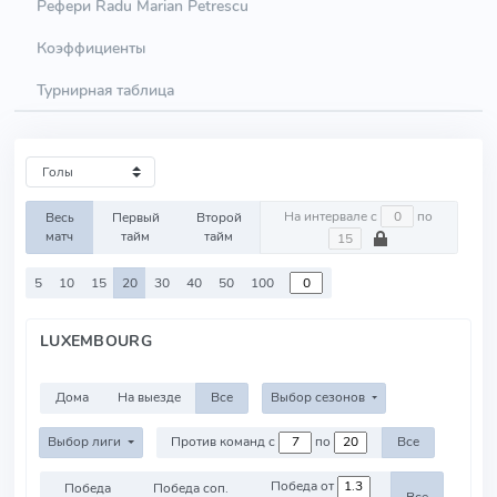
Рефери Radu Marian Petrescu
Коэффициенты
Турнирная таблица
На интервале с
по
Весь
Первый
Второй
матч
тайм
тайм
5
10
15
20
30
40
50
100
LUXEMBOURG
Дома
На выезде
Все
Выбор сезонов
Выбор лиги
Против команд с
по
Все
Победа от
Победа
Победа соп.