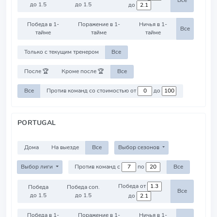
Все
до 1.5
до 1.5
до
Победа в 1-
Поражение в 1-
Ничья в 1-
Все
тайме
тайме
тайме
Только с текущим тренером
Все
После 🏆
Кроме после 🏆
Все
Все
Против команд со стоимостью от
до
PORTUGAL
Дома
На выезде
Все
Выбор сезонов
Выбор лиги
Против команд с
по
Все
Победа от
Победа
Победа соп.
Все
до 1.5
до 1.5
до
Победа в 1-
Поражение в 1-
Ничья в 1-