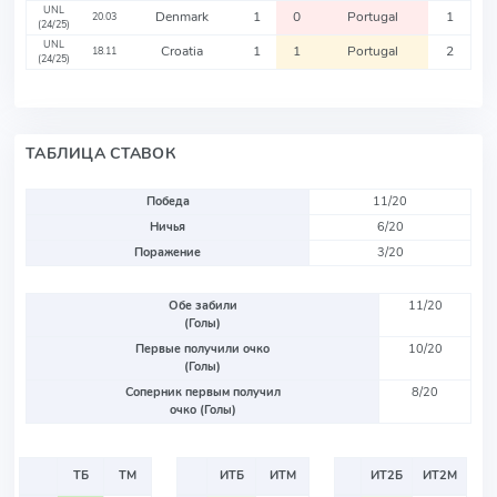
UNL
Denmark
1
0
Portugal
1
20.03
(24/25)
UNL
Croatia
1
1
Portugal
2
18.11
(24/25)
ТАБЛИЦА СТАВОК
Победа
11/20
Ничья
6/20
Поражение
3/20
Обе забили
11/20
(Голы)
Первые получили очко
10/20
(Голы)
Соперник первым получил
8/20
очко (Голы)
ТБ
ТМ
ИТБ
ИТМ
ИТ2Б
ИТ2М