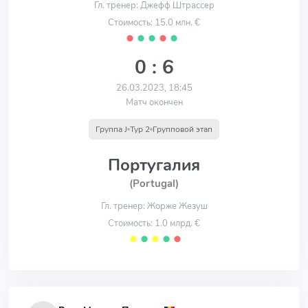
Гл. тренер: Джефф Штрассер
Стоимость: 15.0 млн. €
⬤
⬤
⬤
⬤
⬤
0 : 6
26.03.2023, 18:45
Матч окончен
Группа J
Тур 2
Групповой этап
Португалия
(Portugal)
Гл. тренер: Жорже Жезуш
Стоимость: 1.0 млрд. €
⬤
⬤
⬤
⬤
⬤