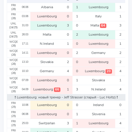
FRII
Albania
0
1
Luxembourg
1
06.06
(26)
FRII
Luxembourg
0
1
Italy
1
03.06
(26)
UNL
Luxembourg
3
0
Malta
3
64
31.03
(24/25)
UNL
Malta
0
2
Luxembourg
2
26.03
(24/25)
WCQE
N.Ireland
1
0
Luxembourg
1
17.11
(26)
WCQE
Luxembourg
0
2
Germany
2
14.11
(26)
WCQE
Slovakia
2
0
Luxembourg
2
13.10
(26)
WCQE
Germany
4
0
Luxembourg
4
20
10.10
(26)
WCQE
Luxembourg
0
1
Slovakia
1
07.09
(26)
WCQE
Luxembourg
1
3
N.Ireland
4
66
04.09
(26)
❗️ Luxembourg: новый тренер - Jeff Strasser
(старый - Luc Holtz)
❗️
FRII
Luxembourg
0
0
Ireland
0
10.06
(25)
FRII
Luxembourg
0
1
Slovenia
1
06.06
(25)
FRII
Switzerlan
3
1
Luxembourg
4
25.03
(25)
FRII