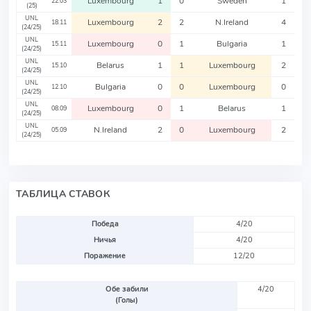
Luxembourg
1
0
Sweden
1
22.03
(25)
UNL
Luxembourg
2
2
N.Ireland
4
18.11
(24/25)
UNL
Luxembourg
0
1
Bulgaria
1
15.11
(24/25)
UNL
Belarus
1
1
Luxembourg
2
15.10
(24/25)
UNL
Bulgaria
0
0
Luxembourg
0
12.10
(24/25)
UNL
Luxembourg
0
1
Belarus
1
08.09
(24/25)
UNL
N.Ireland
2
0
Luxembourg
2
05.09
(24/25)
ТАБЛИЦА СТАВОК
Победа
4/20
Ничья
4/20
Поражение
12/20
Обе забили
4/20
(Голы)