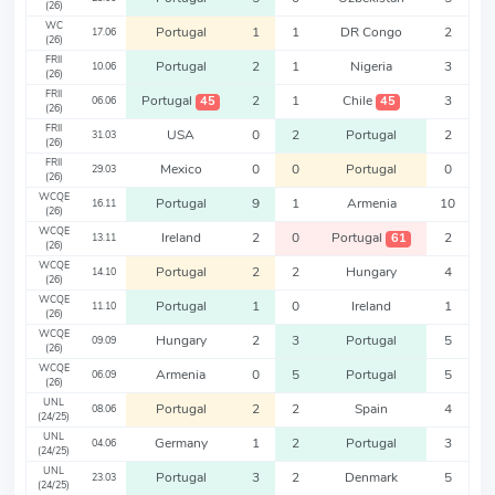
(26)
WC
Portugal
1
1
DR Congo
2
17.06
(26)
FRII
Portugal
2
1
Nigeria
3
10.06
(26)
FRII
Portugal
2
1
Chile
3
45
45
06.06
(26)
FRII
USA
0
2
Portugal
2
31.03
(26)
FRII
Mexico
0
0
Portugal
0
29.03
(26)
WCQE
Portugal
9
1
Armenia
10
16.11
(26)
WCQE
Ireland
2
0
Portugal
2
61
13.11
(26)
WCQE
Portugal
2
2
Hungary
4
14.10
(26)
WCQE
Portugal
1
0
Ireland
1
11.10
(26)
WCQE
Hungary
2
3
Portugal
5
09.09
(26)
WCQE
Armenia
0
5
Portugal
5
06.09
(26)
UNL
Portugal
2
2
Spain
4
08.06
(24/25)
UNL
Germany
1
2
Portugal
3
04.06
(24/25)
UNL
Portugal
3
2
Denmark
5
23.03
(24/25)