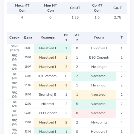
Макс ИТ
Мин ИТ
Ср ИТ
Ср ИТ
Ср. Т
Соп
Соп
Соп
4
0
1.25
1.5
2.75
ИТ
ИТ
Сезон
Дата
Хозяева
Гости
Т
1
2
DENC
Naestved I
1
0
Hvidovre I
1
06.08
(26/27)
FRIC
Naestved I
1
1
B93 Copenh
2
25.07
(26)
FRIC
Naestved I
2
2
Helsingor
4
19.07
(26)
FRIC
IFK Varnam
0
2
Naestved I
2
13.07
(26)
FRIC
Naestved I
1
1
Helsingor
2
21.02
(26)
FRIC
Bronshoj B
1
1
Naestved I
2
18.02
(26)
FRIC
Hillerod
2
5
Naestved I
7
12.02
(26)
FRIC
B93 Copenh
2
0
Naestved I
2
04.02
(26)
FRIC
Naestved I
2
2
Nykobing
4
29.01
(26)
FRIC
Naestved I
1
0
Hvidovre I
1
23.01
(26)