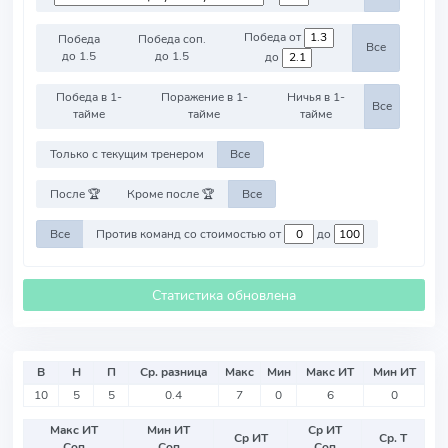
Победа от
Победа
Победа соп.
Все
до 1.5
до 1.5
до
Победа в 1-
Поражение в 1-
Ничья в 1-
Все
тайме
тайме
тайме
Только с текущим тренером
Все
После 🏆
Кроме после 🏆
Все
Все
Против команд со стоимостью от
до
Статистика обновлена
В
Н
П
Ср. разница
Макс
Мин
Макс ИТ
Мин ИТ
10
5
5
0.4
7
0
6
0
Макс ИТ
Мин ИТ
Ср ИТ
Ср ИТ
Ср. Т
Соп
Соп
Соп