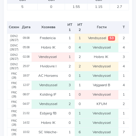
5
0
1.55
1.15
2.7
ИТ
ИТ
Сезон
Дата
Хозяева
Гости
Т
1
2
DEN2
Fredericia
1
1
Vendsyssel
2
53
09.08
(26/27)
DENC
Hobro IK
0
4
Vendsyssel
4
05.08
(26/27)
DEN2
Vendsyssel
1
2
Hobro IK
3
02.08
(26/27)
DEN2
Hvidovre I
2
2
Vendsyssel
4
25.07
(26/27)
FRIC
AC Horsens
0
1
Vendsyssel
1
18.07
(26)
FRIC
Vendsyssel
3
1
Vejgaard B
4
12.07
(26)
FRIC
Kolding IF
1
0
Vendsyssel
1
08.07
(26)
FRIC
Vendsyssel
2
0
KFUM
2
04.07
(26)
FRIC
Esbjerg fB
0
1
Vendsyssel
1
21.02
(26)
FRIC
Hobro IK
0
1
Vendsyssel
1
14.02
(26)
FRIC
SC Weiche-
1
6
Vendsyssel
7
10.02
(26)