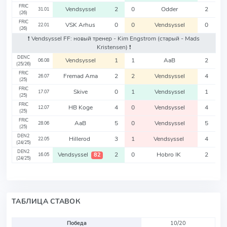
FRIC
Vendsyssel
2
0
Odder
2
31.01
(26)
FRIC
VSK Arhus
0
0
Vendsyssel
0
22.01
(26)
❗️ Vendsyssel FF: новый тренер - Kim Engstrom
(старый - Mads
Kristensen)
❗️
DENC
Vendsyssel
1
1
AaB
2
06.08
(25/26)
FRIC
Fremad Ama
2
2
Vendsyssel
4
26.07
(25)
FRIC
Skive
0
1
Vendsyssel
1
17.07
(25)
FRIC
HB Koge
4
0
Vendsyssel
4
12.07
(25)
FRIC
AaB
5
0
Vendsyssel
5
28.06
(25)
DEN2
Hillerod
3
1
Vendsyssel
4
22.05
(24/25)
DEN2
Vendsyssel
2
0
Hobro IK
2
82
16.05
(24/25)
ТАБЛИЦА СТАВОК
Победа
10/20