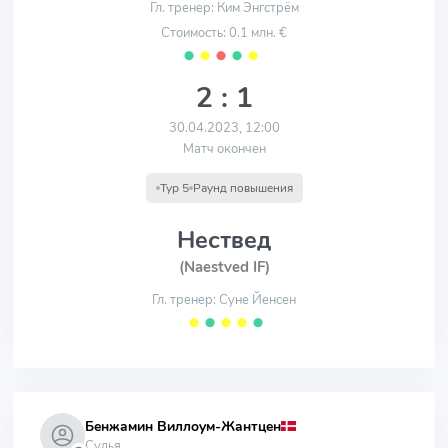
Гл. тренер: Ким Энгстрём
Стоимость: 0.1 млн. €
⬤
⬤
⬤
⬤
⬤
2 : 1
30.04.2023, 12:00
Матч окончен
Тур 5
Раунд повышения
Нествед
(Naestved IF)
Гл. тренер: Суне Йенсен
⬤
⬤
⬤
⬤
⬤
Бенжамин Виллоум-Жантцен
Судья