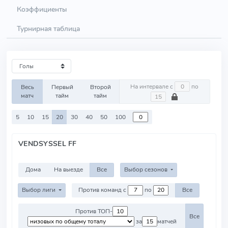
Коэффициенты
Турнирная таблица
На интервале с
по
Весь
Первый
Второй
матч
тайм
тайм
5
10
15
20
30
40
50
100
VENDSYSSEL FF
Дома
На выезде
Все
Выбор сезонов
Выбор лиги
Против команд с
по
Все
Против ТОП-
Все
за
матчей