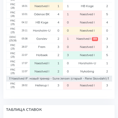
FRIC
Naestved I
1
1
HB Koge
2
16.01
(26)
FRIC
Odense BK
4
1
Naestved I
5
10.01
(26)
FRIC
HB Koge
4
0
Naestved I
4
04.12
(25)
FRIC
Horsholm-U
0
0
Naestved I
0
29.11
(25)
DENC
Gorslev
2
1
Naestved I
3
89
05.08
(25/26)
FRIC
Frem
3
0
Naestved I
3
26.07
(25)
FRIC
Holbaek
2
3
Naestved I
5
22.07
(25)
FRIC
Naestved I
1
0
Horsholm-U
1
17.07
(25)
FRIC
Naestved I
2
0
Nykobing
2
12.07
(25)
❗️ Naestved IF: новый тренер - Sune Jensen
(старый - Rene Skovdahl)
❗️
FRIC
Hellerup I
3
0
Naestved I
3
28.02
(25)
ТАБЛИЦА СТАВОК