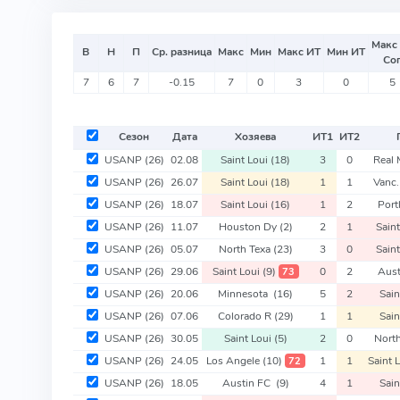
Макс
В
Н
П
Ср. разница
Макс
Мин
Макс ИТ
Мин ИТ
Со
7
6
7
-0.15
7
0
3
0
5
Сезон
Дата
Хозяева
ИТ
1
ИТ
2
USANP
(26)
02.08
Saint Loui
(18)
3
0
Real
USANP
(26)
26.07
Saint Loui
(18)
1
1
Vanc
USANP
(26)
18.07
Saint Loui
(16)
1
2
Port
USANP
(26)
11.07
Houston Dy
(2)
2
1
Sain
USANP
(26)
05.07
North Texa
(23)
3
0
Sain
USANP
(26)
29.06
Saint Loui
(9)
0
2
Aus
73
USANP
(26)
20.06
Minnesota
(16)
5
2
Sain
USANP
(26)
07.06
Colorado R
(29)
1
1
Sain
USANP
(26)
30.05
Saint Loui
(5)
2
0
Nort
USANP
(26)
24.05
Los Angele
(10)
1
1
Saint 
72
USANP
(26)
18.05
Austin FC
(9)
4
1
Sain