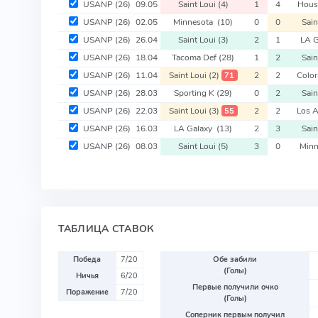
USANP
(26)
09.05
Saint Loui
(4)
1
4
Hous
USANP
(26)
02.05
Minnesota
(10)
0
0
Sain
USANP
(26)
26.04
Saint Loui
(3)
2
1
LA 
USANP
(26)
18.04
Tacoma Def
(28)
1
2
Sain
USANP
(26)
11.04
Saint Loui
(2)
2
2
Colo
71
USANP
(26)
28.03
Sporting K
(29)
0
2
Sain
USANP
(26)
22.03
Saint Loui
(3)
2
2
Los 
55
USANP
(26)
16.03
LA Galaxy
(13)
2
3
Sain
USANP
(26)
08.03
Saint Loui
(5)
3
0
Min
ТАБЛИЦА СТАВОК
Победа
7/20
Обе забили
(Голы)
Ничья
6/20
Первые получили очко
Поражение
7/20
(Голы)
Соперник первым получил