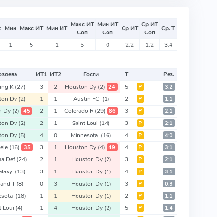
Макс ИТ
Мин ИТ
Ср ИТ
с
Мин
Макс ИТ
Мин ИТ
Ср ИТ
Ср. Т
Соп
Соп
Соп
1
5
1
5
0
2.2
1.2
3.4
озяева
ИТ
1
ИТ
2
Гости
Т
Рез.
ting K
(27)
3
2
Houston Dy
(2)
5
24
Р
3:2
ton Dy
(2)
1
1
Austin FC
(1)
2
Р
1:1
n Dy
(2)
2
1
Colorado R
(29)
3
45
86
Р
2:1
ton Dy
(2)
2
1
Saint Loui
(14)
3
Р
2:1
ton Dy
(5)
4
0
Minnesota
(16)
4
Р
4:0
gele
(16)
3
1
Houston Dy
(4)
4
35
49
Р
3:1
ma Def
(24)
2
1
Houston Dy
(2)
3
Р
2:1
alaxy
(13)
3
1
Houston Dy
(1)
4
Р
3:1
land T
(8)
0
3
Houston Dy
(1)
3
Р
0:3
esota
(18)
1
1
Houston Dy
(1)
2
Р
1:1
t Loui
(4)
1
4
Houston Dy
(2)
5
Р
1:4