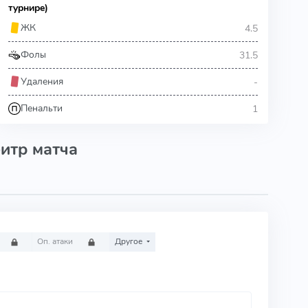
турнире)
4.5
ЖК
31.5
Фолы
-
Удаления
1
Пенальти
итр матча
Оп. атаки
Другое