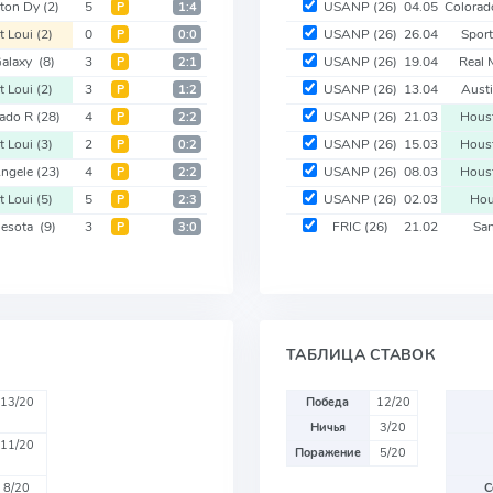
ton Dy
(2)
5
USANP
(26)
04.05
Colora
Р
1:4
t Loui
(2)
0
USANP
(26)
26.04
Spor
Р
0:0
Galaxy
(8)
3
USANP
(26)
19.04
Real
Р
2:1
t Loui
(2)
3
USANP
(26)
13.04
Aust
Р
1:2
rado R
(28)
4
USANP
(26)
21.03
Hous
Р
2:2
t Loui
(3)
2
USANP
(26)
15.03
Hous
Р
0:2
Angele
(23)
4
USANP
(26)
08.03
Hous
Р
2:2
t Loui
(5)
5
USANP
(26)
02.03
Hou
Р
2:3
nesota
(9)
3
FRIC
(26)
21.02
San
Р
3:0
ТАБЛИЦА СТАВОК
13/20
Победа
12/20
Ничья
3/20
11/20
Поражение
5/20
8/20
С