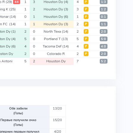
do R
(29)
1
3
Houston Dy
(4)
4
44
Р
1:3
ting K
(25)
1
2
Houston Dy
(3)
3
Р
1:2
 Monar
(14)
0
1
Houston Dy
(6)
1
Р
0:1
in FC
(14)
1
1
Houston Dy
(3)
2
Р
1:1
ton Dy
(1)
2
0
North Texa
(14)
2
Р
2:0
ton Dy
(4)
5
0
Portland T
(13)
5
Р
5:0
ton Dy
(6)
4
0
Tacoma Def
(14)
4
Р
4:0
ston Dy
2
0
Colorado R
2
Р
2:0
 Antoni
5
2
Houston Dy
7
5:2
Обе забили
13/20
(Голы)
Первые получили очко
15/20
(Голы)
оперник первым получил
4/20