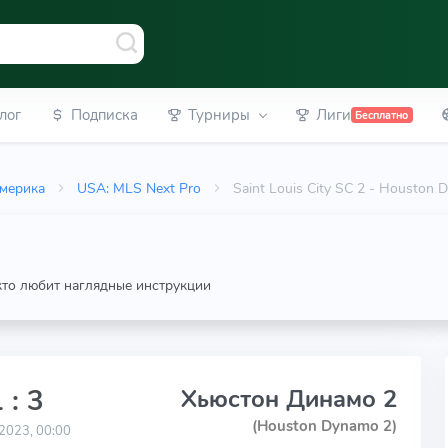
лог
Подписка
Турниры
Лиги
Бесплатно
мерика
USA: MLS Next Pro
Saint Louis City SC 2 - Houston
 кто любит наглядные инструкции
 : 3
Хьюстон Динамо 2
(Houston Dynamo 2)
2023, 00:00