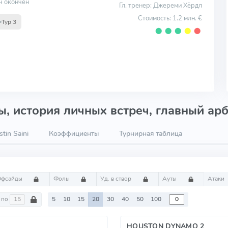
ч окончен
Гл. тренер: Джереми Хёрдл
Стоимость: 1.2 млн. €
Тур 3
⬤
⬤
⬤
⬤
⬤
, история личных встреч, главный арб
tin Saini
Коэффициенты
Турнирная таблица
Офсайды
Фолы
Уд. в створ
Ауты
Атаки
по
5
10
15
20
30
40
50
100
HOUSTON DYNAMO 2