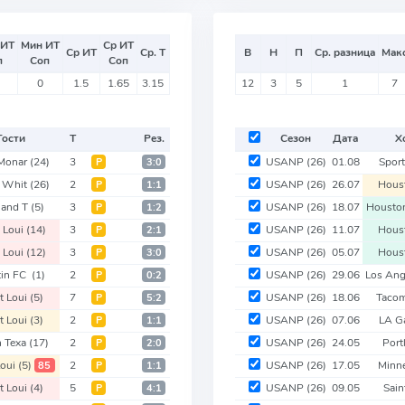
 ИТ
Мин ИТ
Ср ИТ
Ср ИТ
Ср. Т
В
Н
П
Ср. разница
Мак
п
Соп
Соп
0
1.5
1.65
3.15
12
3
5
1
7
Гости
Т
Рез.
Сезон
Дата
Х
 Monar
(24)
3
USANP
(26)
01.08
Spor
Р
3:0
. Whit
(26)
2
USANP
(26)
26.07
Hous
Р
1:1
land T
(5)
3
USANP
(26)
18.07
Housto
Р
1:2
t Loui
(14)
3
USANP
(26)
11.07
Hous
Р
2:1
t Loui
(12)
3
USANP
(26)
05.07
Hous
Р
3:0
tin FC
(1)
2
USANP
(26)
29.06
Los An
Р
0:2
t Loui
(5)
7
USANP
(26)
18.06
Taco
Р
5:2
t Loui
(3)
2
USANP
(26)
07.06
LA G
Р
1:1
h Texa
(17)
2
USANP
(26)
24.05
Port
Р
2:0
Loui
(5)
2
USANP
(26)
17.05
Minn
85
Р
1:1
t Loui
(4)
5
USANP
(26)
09.05
Sain
Р
4:1