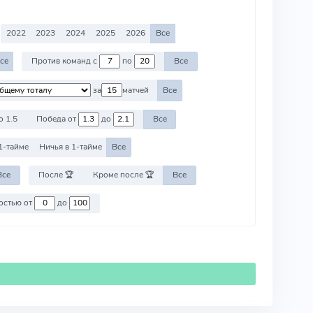
2022
2023
2024
2025
2026
Все
се
Против команд с
по
Все
за
матчей
Все
о 1.5
Победа от
до
Все
1-тайме
Ничья в 1-тайме
Все
Все
После 🏆
Кроме после 🏆
Все
Против команд со стоимостью от
до