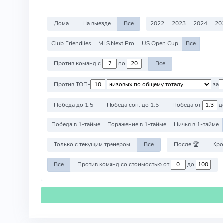
Дома
На выезде
Все
2022
2023
2024
20
Club Friendlies
MLS Next Pro
US Open Cup
Все
Против команд с
по
Все
Против ТОП-
за
Победа до 1.5
Победа соп. до 1.5
Победа от
д
Победа в 1-тайме
Поражение в 1-тайме
Ничья в 1-тайме
Только с текущим тренером
Все
После 🏆
Кро
Все
Против команд со стоимостью от
до