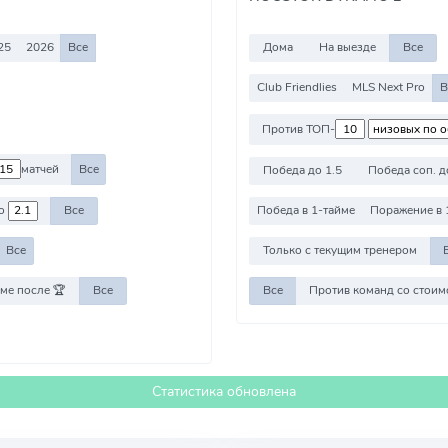
25
2026
Все
Дома
На выезде
Все
Club Friendlies
MLS Next Pro
В
Против ТОП-
матчей
Все
Победа до 1.5
Победа соп. д
о
Все
Победа в 1-тайме
Поражение в 
Все
Только с текущим тренером
ме после 🏆
Все
Все
Статистика обновлена