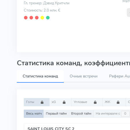
Мат
Гл. тренер: Дэвид Критчли
Стоимость: 2.0 млн. €
⬤
⬤
⬤
⬤
⬤
Статистика команд, коэффициенты
Статистика команд
Очные встречи
Рефери Aus
Голы
xG
Угловые
ЖК
Весь матч
Первый тайм
Второй тайм
На интервале с
SAINT LOUIS CITY SC 2