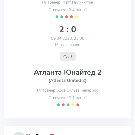
Гл. тренер: Мэтт Пилкингтон
Стоимость: 3.4 млн. €
⬤
⬤
⬤
⬤
⬤
2 : 0
09.04.2023, 23:00
Матч окончен
Тур 3
Атланта Юнайтед 2
(Atlanta United 2)
Гл. тренер: Хосе Сильва Капаррос
Стоимость: 2.1 млн. €
⬤
⬤
⬤
⬤
⬤