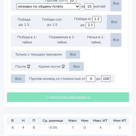
Против ТОП-
Все
за
матчей
Победа от
Победа
Победа соп.
Все
до 1.5
до 1.5
до
Победа в 1-
Поражение в 1-
Ничья в 1-
Все
тайме
тайме
тайме
Только с текущим тренером
Все
После 🏆
Кроме после 🏆
Все
Все
Против команд со стоимостью от
до
Статистика обновлена
В
Н
П
Ср. разница
Макс
Мин
Макс ИТ
Мин ИТ
8
4
8
-0.05
7
0
4
0