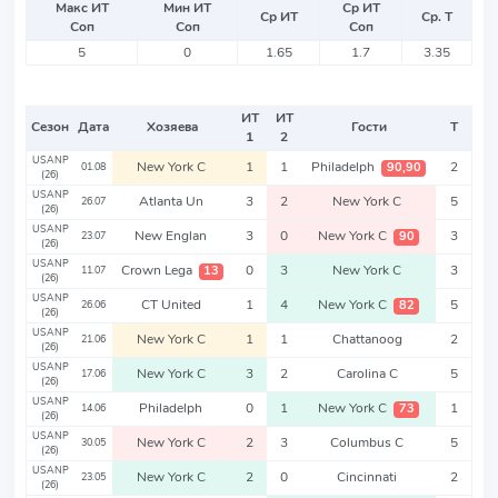
Макс ИТ
Мин ИТ
Ср ИТ
Ср ИТ
Ср. Т
Соп
Соп
Соп
5
0
1.65
1.7
3.35
ИТ
ИТ
Сезон
Дата
Хозяева
Гости
Т
1
2
USANP
New York C
1
1
Philadelph
2
90,90
01.08
(26)
USANP
Atlanta Un
3
2
New York C
5
26.07
(26)
USANP
New Englan
3
0
New York C
3
90
23.07
(26)
USANP
Crown Lega
0
3
New York C
3
13
11.07
(26)
USANP
CT United
1
4
New York C
5
82
26.06
(26)
USANP
New York C
1
1
Chattanoog
2
21.06
(26)
USANP
New York C
3
2
Carolina C
5
17.06
(26)
USANP
Philadelph
0
1
New York C
1
73
14.06
(26)
USANP
New York C
2
3
Columbus C
5
30.05
(26)
USANP
New York C
2
0
Cincinnati
2
23.05
(26)