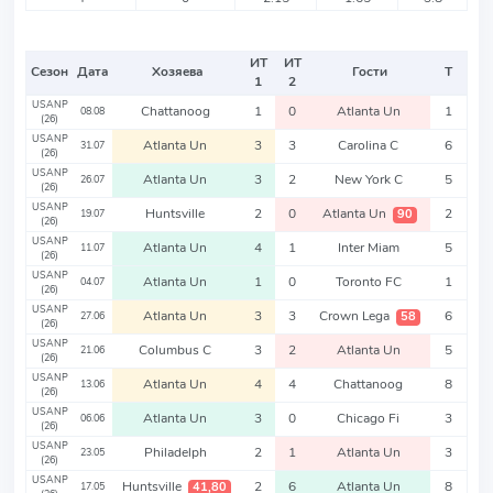
ИТ
ИТ
Сезон
Дата
Хозяева
Гости
Т
1
2
USANP
Chattanoog
1
0
Atlanta Un
1
08.08
(26)
USANP
Atlanta Un
3
3
Carolina C
6
31.07
(26)
USANP
Atlanta Un
3
2
New York C
5
26.07
(26)
USANP
Huntsville
2
0
Atlanta Un
2
90
19.07
(26)
USANP
Atlanta Un
4
1
Inter Miam
5
11.07
(26)
USANP
Atlanta Un
1
0
Toronto FC
1
04.07
(26)
USANP
Atlanta Un
3
3
Crown Lega
6
58
27.06
(26)
USANP
Columbus C
3
2
Atlanta Un
5
21.06
(26)
USANP
Atlanta Un
4
4
Chattanoog
8
13.06
(26)
USANP
Atlanta Un
3
0
Chicago Fi
3
06.06
(26)
USANP
Philadelph
2
1
Atlanta Un
3
23.05
(26)
USANP
Huntsville
2
6
Atlanta Un
8
41,80
17.05