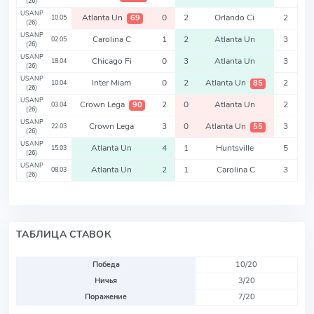
(26)
USANP
Atlanta Un
0
2
Orlando Ci
2
69
10.05
(26)
USANP
Carolina C
1
2
Atlanta Un
3
02.05
(26)
USANP
Chicago Fi
0
3
Atlanta Un
3
18.04
(26)
USANP
Inter Miam
0
2
Atlanta Un
2
85
10.04
(26)
USANP
Crown Lega
2
0
Atlanta Un
2
90
03.04
(26)
USANP
Crown Lega
3
0
Atlanta Un
3
55
22.03
(26)
USANP
Atlanta Un
4
1
Huntsville
5
15.03
(26)
USANP
Atlanta Un
2
1
Carolina C
3
08.03
(26)
ТАБЛИЦА СТАВОК
Победа
10/20
Ничья
3/20
Поражение
7/20