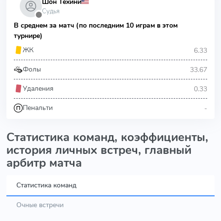
Шон Техини
Судья
⬤
В среднем за матч (по последним 10 играм в этом
турнире)
6.33
ЖК
33.67
Фолы
0.33
Удаления
-
Пенальти
Статистика команд, коэффициенты,
история личных встреч, главный
арбитр матча
Статистика команд
Очные встречи