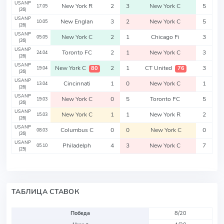
USANP
New York R
2
3
New York C
5
17.05
(26)
USANP
New Englan
3
2
New York C
5
10.05
(26)
USANP
New York C
2
1
Chicago Fi
3
05.05
(26)
USANP
Toronto FC
2
1
New York C
3
24.04
(26)
USANP
New York C
2
1
CT United
3
80
76
19.04
(26)
USANP
Cincinnati
1
0
New York C
1
13.04
(26)
USANP
New York C
0
5
Toronto FC
5
19.03
(26)
USANP
New York C
1
1
New York R
2
15.03
(26)
USANP
Columbus C
0
0
New York C
0
08.03
(26)
USANP
Philadelph
4
3
New York C
7
05.10
(25)
ТАБЛИЦА СТАВОК
Победа
8/20