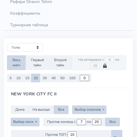
Рефери Shawn Tehini
Коэффициенты
Турнирная таблица
На интервале с
по
Весь
Первый
Второй
матч
тайм
тайм
5
10
15
20
30
40
50
100
NEW YORK CITY FC II
Дома
На выезде
Все
Выбор сезонов
Выбор лиги
Против команд с
по
Все
Против ТОП-