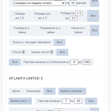
Все
за
матчей
Победа от
Победа
Победа соп.
Все
до 1.5
до 1.5
до
Победа в 1-
Поражение в 1-
Ничья в 1-
Все
тайме
тайме
тайме
Только с текущим тренером
Все
После 🏆
Кроме после 🏆
Все
Все
Против команд со стоимостью от
до
ATLANTA UNITED 2
Дома
На выезде
Все
Выбор сезонов
Выбор лиги
Против команд с
по
Все