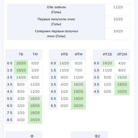
Обе забили
11/20
(Голы)
Первые получили очко
10/20
(Голы)
Соперник первым получил
10/20
очко (Голы)
ТБ
ТМ
ИТБ
ИТМ
ИТ2Б
ИТ2М
0.5
20/20
0/20
0.5
15/20
5/20
0.5
16/20
4/20
1.5
18/20
2/20
1.5
13/20
7/20
1.5
11/20
9/20
2.5
14/20
6/20
2.5
9/20
11/20
2.5
5/20
15/20
3.5
8/20
12/20
3.5
4/20
16/20
3.5
1/20
19/20
4.5
8/20
12/20
4.5
1/20
19/20
4.5
0/20
20/20
5.5
4/20
16/20
5.5
1/20
19/20
6.5
2/20
18/20
6.5
0/20
20/20
7.5
2/20
18/20
8.5
0/20
20/20
Ф
Ф2