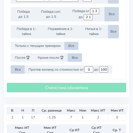
Победа от
Победа
Победа соп.
Все
до 1.5
до 1.5
до
Победа в 1-
Поражение в 1-
Ничья в 1-
Все
тайме
тайме
тайме
Только с текущим тренером
Все
После 🏆
Кроме после 🏆
Все
Все
Против команд со стоимостью от
до
Статистика обновлена
В
Н
П
Ср. разница
Макс
Мин
Макс ИТ
Мин ИТ
2
1
17
-1.25
7
1
2
0
Макс ИТ
Мин ИТ
Ср ИТ
Ср ИТ
Ср. Т
Соп
Соп
Соп