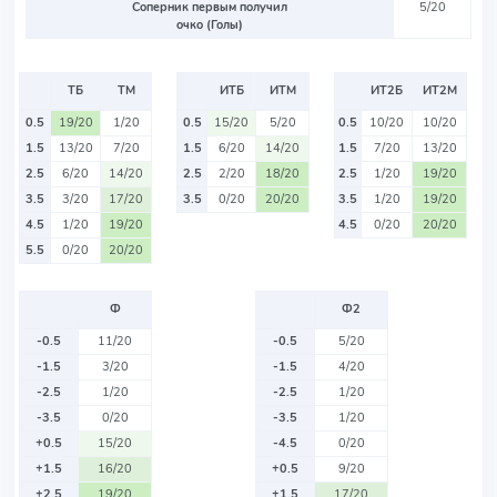
Соперник первым получил
5/20
очко (Голы)
ТБ
ТМ
ИТБ
ИТМ
ИТ2Б
ИТ2М
0.5
19/20
1/20
0.5
15/20
5/20
0.5
10/20
10/20
1.5
13/20
7/20
1.5
6/20
14/20
1.5
7/20
13/20
2.5
6/20
14/20
2.5
2/20
18/20
2.5
1/20
19/20
3.5
3/20
17/20
3.5
0/20
20/20
3.5
1/20
19/20
4.5
1/20
19/20
4.5
0/20
20/20
5.5
0/20
20/20
Ф
Ф2
-0.5
11/20
-0.5
5/20
-1.5
3/20
-1.5
4/20
-2.5
1/20
-2.5
1/20
-3.5
0/20
-3.5
1/20
+0.5
15/20
-4.5
0/20
+1.5
16/20
+0.5
9/20
+2.5
19/20
+1.5
17/20