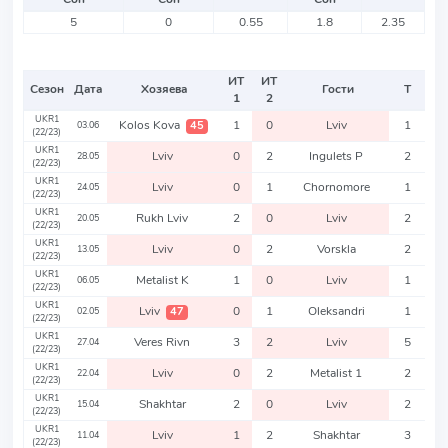
5
0
0.55
1.8
2.35
ИТ
ИТ
Сезон
Дата
Хозяева
Гости
Т
1
2
UKR1
Kolos Kova
1
0
Lviv
1
45
03.06
(22/23)
UKR1
Lviv
0
2
Ingulets P
2
28.05
(22/23)
UKR1
Lviv
0
1
Chornomore
1
24.05
(22/23)
UKR1
Rukh Lviv
2
0
Lviv
2
20.05
(22/23)
UKR1
Lviv
0
2
Vorskla
2
13.05
(22/23)
UKR1
Metalist K
1
0
Lviv
1
06.05
(22/23)
UKR1
Lviv
0
1
Oleksandri
1
47
02.05
(22/23)
UKR1
Veres Rivn
3
2
Lviv
5
27.04
(22/23)
UKR1
Lviv
0
2
Metalist 1
2
22.04
(22/23)
UKR1
Shakhtar
2
0
Lviv
2
15.04
(22/23)
UKR1
Lviv
1
2
Shakhtar
3
11.04
(22/23)