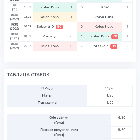
FRIC
Kolos Kova
1
0
UCSA
1
16.03
(26)
UKR1
Kolos Kova
1
1
Zorya Luha
2
15.03
(25/26)
UKR1
Epicentr D
4
0
Kolos Kova
4
80
07.03
(25/26)
UKR1
Karpaty
0
1
Kolos Kova
1
79
01.03
(25/26)
UKR1
Kolos Kova
0
2
Polissya Z
2
89
22.02
(25/26)
ТАБЛИЦА СТАВОК
Победа
11/20
Ничья
4/20
Поражение
5/20
Обе забили
6/20
(Голы)
Первые получили очко
9/20
(Голы)