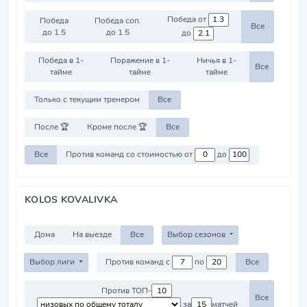
Победа от
Победа
Победа соп.
Все
до 1.5
до 1.5
до
Победа в 1-
Поражение в 1-
Ничья в 1-
Все
тайме
тайме
тайме
Только с текущим тренером
Все
После 🏆
Кроме после 🏆
Все
Все
Против команд со стоимостью от
до
KOLOS KOVALIVKA
Дома
На выезде
Все
Выбор сезонов
Выбор лиги
Против команд с
по
Все
Против ТОП-
Все
за
матчей