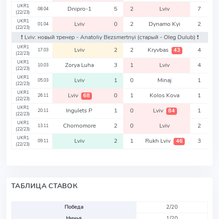
UKR1
Dnipro-1
5
2
Lviv
7
08.04
(22/23)
UKR1
Lviv
0
2
Dynamo Kyi
2
01.04
(22/23)
❗️ Lviv: новый тренер - Anatoliy Bezsmertnyi
(старый - Oleg Dulub)
❗️
UKR1
Lviv
2
2
Kryvbas
4
43
17.03
(22/23)
UKR1
Zorya Luha
3
1
Lviv
4
10.03
(22/23)
UKR1
Lviv
1
0
Minaj
1
05.03
(22/23)
UKR1
Lviv
0
1
Kolos Kova
1
68
26.11
(22/23)
UKR1
Ingulets P
1
0
Lviv
1
84
20.11
(22/23)
UKR1
Chornomore
2
0
Lviv
2
13.11
(22/23)
UKR1
Lviv
2
1
Rukh Lviv
3
46
09.11
(22/23)
ТАБЛИЦА СТАВОК
Победа
2/20
Ничья
1/20