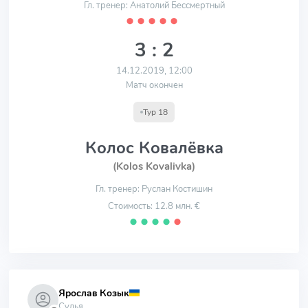
Гл. тренер: Анатолий Бессмертный
⬤
⬤
⬤
⬤
⬤
3 : 2
14.12.2019, 12:00
Матч окончен
Тур 18
Колос Ковалёвка
(Kolos Kovalivka)
Гл. тренер: Руслан Костишин
Стоимость: 12.8 млн. €
⬤
⬤
⬤
⬤
⬤
Ярослав Козык
Судья