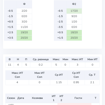
Ф
Ф2
-0.5
2/20
-0.5
17/20
-1.5
0/20
-1.5
9/20
+0.5
3/20
-2.5
1/20
+1.5
11/20
-3.5
0/20
+2.5
19/20
+0.5
18/20
+3.5
20/20
+1.5
20/20
В
Н
П
Ср. разница
Макс
Мин
Макс ИТ
Мин ИТ
11
4
5
0.2
5
0
3
0
Макс ИТ
Мин ИТ
Ср ИТ
Ср ИТ
Ср. Т
Соп
Соп
Соп
4
0
1.15
0.95
2.1
ИТ
ИТ
Сезон
Дата
Хозяева
Гости
Т
1
2