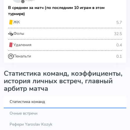
⬤
В среднем за матч (по последним 10 играм в этом
турнире)
5.7
ЖК
32.5
Фолы
0.4
Удаления
0.1
Пенальти
Статистика команд, коэффициенты,
история личных встреч, главный
арбитр матча
Статистика команд
Очные встречи
Рефери Yaroslav Kozyk