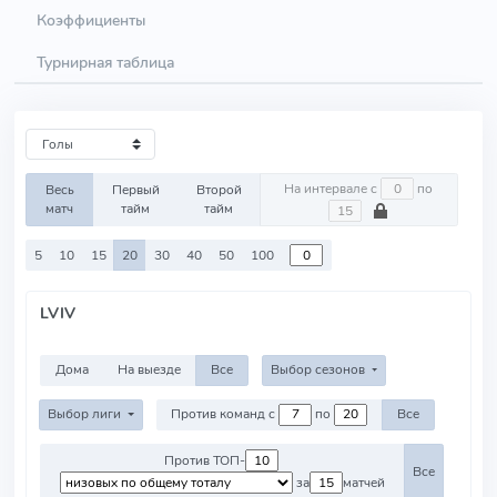
Коэффициенты
Турнирная таблица
На интервале с
по
Весь
Первый
Второй
матч
тайм
тайм
5
10
15
20
30
40
50
100
LVIV
Дома
На выезде
Все
Выбор сезонов
Выбор лиги
Против команд с
по
Все
Против ТОП-
Все
за
матчей