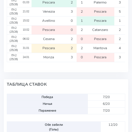
ITA2
Pescara
2
1
Palermo
3
01.03
(25/26)
ITA2
Venezia
3
2
Pescara
5
21.02
(25/26)
ITA2
Avellino
0
1
Pescara
1
15.02
(25/26)
ITA2
Pescara
0
2
Catanzaro
2
10.02
(25/26)
ITA2
Cesena
2
0
Pescara
2
06.02
(25/26)
ITA2
Pescara
2
2
Mantova
4
31.01
(25/26)
ITA2
Monza
3
0
Pescara
3
24.01
(25/26)
ТАБЛИЦА СТАВОК
Победа
7/20
Ничья
6/20
Поражение
7/20
Обе забили
12/20
(Голы)