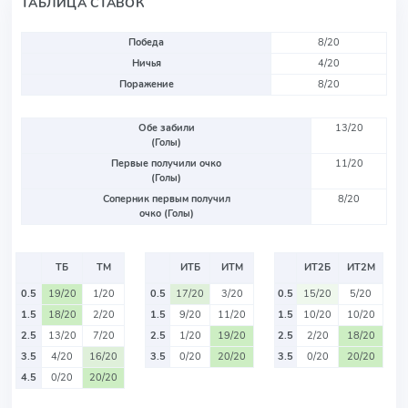
ТАБЛИЦА СТАВОК
Победа
8/20
Ничья
4/20
Поражение
8/20
Обе забили
13/20
(Голы)
Первые получили очко
11/20
(Голы)
Соперник первым получил
8/20
очко (Голы)
ТБ
ТМ
ИТБ
ИТМ
ИТ2Б
ИТ2М
0.5
19/20
1/20
0.5
17/20
3/20
0.5
15/20
5/20
1.5
18/20
2/20
1.5
9/20
11/20
1.5
10/20
10/20
2.5
13/20
7/20
2.5
1/20
19/20
2.5
2/20
18/20
3.5
4/20
16/20
3.5
0/20
20/20
3.5
0/20
20/20
4.5
0/20
20/20