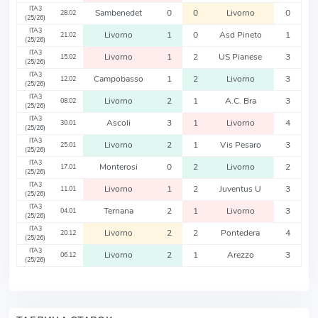
ITA3
Sambenedet
0
0
Livorno
0
28.02
(25/26)
ITA3
Livorno
1
0
Asd Pineto
1
21.02
(25/26)
ITA3
Livorno
1
2
US Pianese
3
15.02
(25/26)
ITA3
Campobasso
1
2
Livorno
3
12.02
(25/26)
ITA3
Livorno
2
1
A.C. Bra
3
08.02
(25/26)
ITA3
Ascoli
3
1
Livorno
4
30.01
(25/26)
ITA3
Livorno
2
1
Vis Pesaro
3
25.01
(25/26)
ITA3
Monterosi
0
2
Livorno
2
17.01
(25/26)
ITA3
Livorno
1
2
Juventus U
3
11.01
(25/26)
ITA3
Ternana
2
1
Livorno
3
04.01
(25/26)
ITA3
Livorno
2
2
Pontedera
4
20.12
(25/26)
ITA3
Livorno
2
1
Arezzo
3
06.12
(25/26)