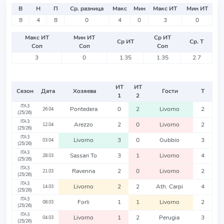
В
Н
П
Ср. разница
Макс
Мин
Макс ИТ
Мин ИТ
8
4
8
0
4
0
3
0
Макс ИТ
Мин ИТ
Ср ИТ
Ср ИТ
Ср. Т
Соп
Соп
Соп
3
0
1.35
1.35
2.7
ИТ
ИТ
Сезон
Дата
Хозяева
Гости
Т
1
2
ITA3
Pontedera
0
2
Livorno
2
26.04
(25/26)
ITA3
Arezzo
2
0
Livorno
2
12.04
(25/26)
ITA3
Livorno
3
0
Gubbio
3
03.04
(25/26)
ITA3
Sassari To
3
1
Livorno
4
28.03
(25/26)
ITA3
Ravenna
2
0
Livorno
2
21.03
(25/26)
ITA3
Livorno
2
2
Ath. Carpi
4
14.03
(25/26)
ITA3
Forli
1
1
Livorno
2
08.03
(25/26)
ITA3
Livorno
1
2
Perugia
3
04.03
(25/26)