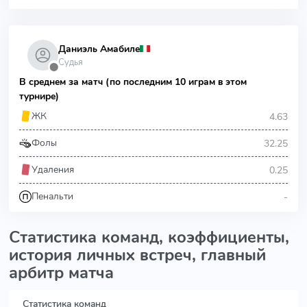
Даниэль Амабиле
Судья
⬤
В среднем за матч (по последним 10 играм в этом
турнире)
4.63
ЖК
32.25
Фолы
0.25
Удаления
-
Пенальти
Статистика команд, коэффициенты,
история личных встреч, главный
арбитр матча
Статистика команд