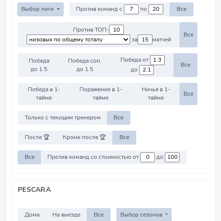
Выбор лиги
Против команд с
по
Все
Против ТОП-
Все
за
матчей
Победа от
Победа
Победа соп.
Все
до 1.5
до 1.5
до
Победа в 1-
Поражение в 1-
Ничья в 1-
Все
тайме
тайме
тайме
Только с текущим тренером
Все
После 🏆
Кроме после 🏆
Все
Все
Против команд со стоимостью от
до
PESCARA
Дома
На выезде
Все
Выбор сезонов