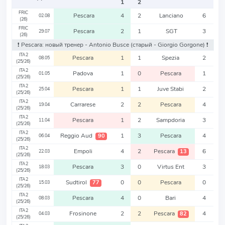
1
2
FRIC
Pescara
4
2
Lanciano
6
02.08
(26)
FRIC
Pescara
2
1
SGT
3
29.07
(26)
❗️ Pescara: новый тренер - Antonio Busce
(старый - Giorgio Gorgone)
❗️
ITA2
Pescara
1
1
Spezia
2
08.05
(25/26)
ITA2
Padova
1
0
Pescara
1
01.05
(25/26)
ITA2
Pescara
1
1
Juve Stabi
2
25.04
(25/26)
ITA2
Carrarese
2
2
Pescara
4
19.04
(25/26)
ITA2
Pescara
1
2
Sampdoria
3
11.04
(25/26)
ITA2
Reggio Aud
1
3
Pescara
4
90
06.04
(25/26)
ITA2
Empoli
4
2
Pescara
6
13
22.03
(25/26)
ITA2
Pescara
3
0
Virtus Ent
3
18.03
(25/26)
ITA2
Sudtirol
0
0
Pescara
0
77
15.03
(25/26)
ITA2
Pescara
4
0
Bari
4
08.03
(25/26)
ITA2
Frosinone
2
2
Pescara
4
82
04.03
(25/26)