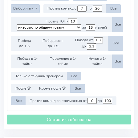
Выбор лиги
Против команд с
по
Все
Против ТОП-
Все
за
матчей
Победа от
Победа
Победа соп.
Все
до 1.5
до 1.5
до
Победа в 1-
Поражение в 1-
Ничья в 1-
Все
тайме
тайме
тайме
Только с текущим тренером
Все
После 🏆
Кроме после 🏆
Все
Все
Против команд со стоимостью от
до
Статистика обновлена