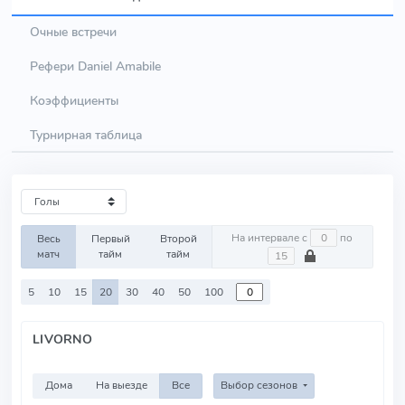
Очные встречи
Рефери Daniel Amabile
Коэффициенты
Турнирная таблица
На интервале с
по
Весь
Первый
Второй
матч
тайм
тайм
5
10
15
20
30
40
50
100
LIVORNO
Дома
На выезде
Все
Выбор сезонов