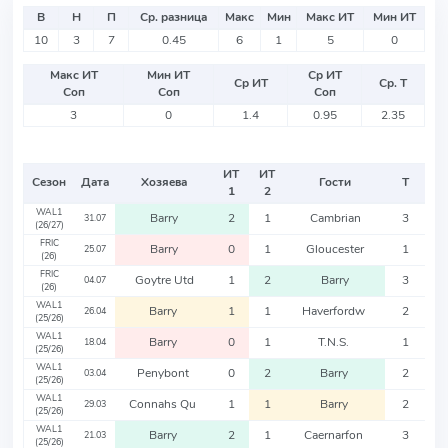
В
Н
П
Ср. разница
Макс
Мин
Макс ИТ
Мин ИТ
10
3
7
0.45
6
1
5
0
Макс ИТ
Мин ИТ
Ср ИТ
Ср ИТ
Ср. Т
Соп
Соп
Соп
3
0
1.4
0.95
2.35
ИТ
ИТ
Сезон
Дата
Хозяева
Гости
Т
1
2
WAL1
Barry
2
1
Cambrian
3
31.07
(26/27)
FRIC
Barry
0
1
Gloucester
1
25.07
(26)
FRIC
Goytre Utd
1
2
Barry
3
04.07
(26)
WAL1
Barry
1
1
Haverfordw
2
26.04
(25/26)
WAL1
Barry
0
1
T.N.S.
1
18.04
(25/26)
WAL1
Penybont
0
2
Barry
2
03.04
(25/26)
WAL1
Connahs Qu
1
1
Barry
2
29.03
(25/26)
WAL1
Barry
2
1
Caernarfon
3
21.03
(25/26)