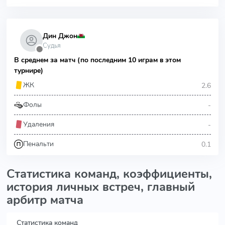
Дин Джон
Судья
⬤
В среднем за матч (по последним 10 играм в этом
турнире)
2.6
ЖК
-
Фолы
-
Удаления
0.1
Пенальти
Статистика команд, коэффициенты,
история личных встреч, главный
арбитр матча
Статистика команд