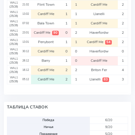
WAL1
Flint Town
1
1
Cardiff Me
2
21.02
(25/26)
WAL1
Cardiff Me
1
1
Llanelli
2
13.02
(25/26)
WAL1
Bala Town
1
1
Cardiff Me
2
07.02
(25/26)
WAL1
Cardiff Me
0
2
Haverfordw
2
90
23.01
(25/26)
WAL1
Penybont
1
1
Cardiff Me
2
54
13.01
(25/26)
WAL1
Cardiff Me
0
0
Haverfordw
0
30.12
(25/26)
WAL1
Barry
1
0
Cardiff Me
1
26.12
(25/26)
WAL1
Cardiff Me
2
2
Briton Fer
4
16.12
(25/26)
WAL1
Cardiff Me
2
1
Llanelli
3
83
05.12
(25/26)
ТАБЛИЦА СТАВОК
Победа
6/20
Ничья
9/20
Поражение
5/20