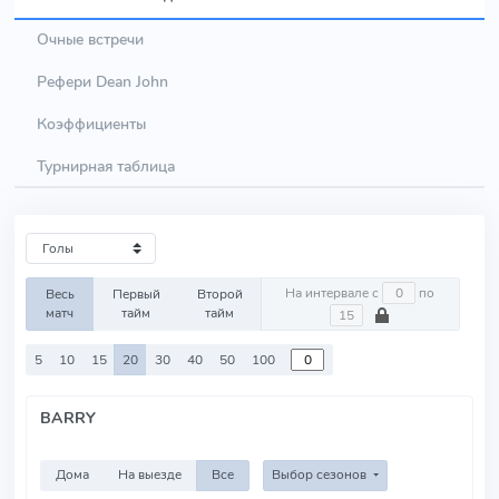
Очные встречи
Рефери Dean John
Коэффициенты
Турнирная таблица
На интервале с
по
Весь
Первый
Второй
матч
тайм
тайм
5
10
15
20
30
40
50
100
BARRY
Дома
На выезде
Все
Выбор сезонов