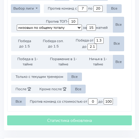
Выбор лиги
Против команд с
по
Все
Против ТОП-
Все
за
матчей
Победа от
Победа
Победа соп.
Все
до 1.5
до 1.5
до
Победа в 1-
Поражение в 1-
Ничья в 1-
Все
тайме
тайме
тайме
Только с текущим тренером
Все
После 🏆
Кроме после 🏆
Все
Все
Против команд со стоимостью от
до
Статистика обновлена