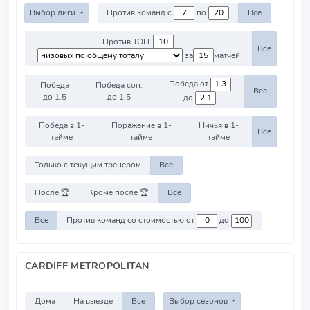
Выбор лиги
Против команд с
по
Все
Против ТОП-
Все
за
матчей
Победа от
Победа
Победа соп.
Все
до 1.5
до 1.5
до
Победа в 1-
Поражение в 1-
Ничья в 1-
Все
тайме
тайме
тайме
Только с текущим тренером
Все
После 🏆
Кроме после 🏆
Все
Все
Против команд со стоимостью от
до
CARDIFF METROPOLITAN
Дома
На выезде
Все
Выбор сезонов