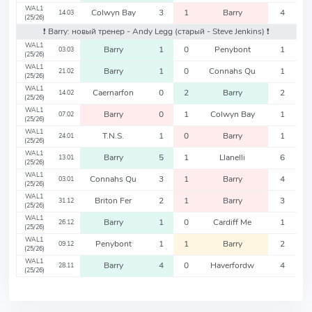
WAL1
Colwyn Bay
3
1
Barry
4
14.03
(25/26)
❗️ Barry: новый тренер - Andy Legg
(старый - Steve Jenkins)
❗️
WAL1
Barry
1
0
Penybont
1
03.03
(25/26)
WAL1
Barry
1
0
Connahs Qu
1
21.02
(25/26)
WAL1
Caernarfon
0
2
Barry
2
14.02
(25/26)
WAL1
Barry
0
1
Colwyn Bay
1
07.02
(25/26)
WAL1
T.N.S.
1
0
Barry
1
24.01
(25/26)
WAL1
Barry
5
1
Llanelli
6
13.01
(25/26)
WAL1
Connahs Qu
3
1
Barry
4
03.01
(25/26)
WAL1
Briton Fer
2
1
Barry
3
31.12
(25/26)
WAL1
Barry
1
0
Cardiff Me
1
26.12
(25/26)
WAL1
Penybont
1
1
Barry
2
09.12
(25/26)
WAL1
Barry
4
0
Haverfordw
4
28.11
(25/26)