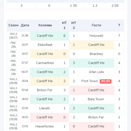
3
0
1.35
1.2
2.55
ИТ
ИТ
Сезон
Дата
Хозяева
Гости
Т
1
2
WAL1
Cardiff Me
6
1
Holywell
7
01.08
(26/27)
FRIC
Ebbsfleet
1
1
Cardiff Me
2
24.07
(26)
FRIC
Cardiff Me
0
0
Brackley
0
18.07
(26)
FRIC
Carmarthen
1
3
Cardiff Me
4
07.07
(26)
FRIC
Cardiff Me
2
1
Afan Lido
3
04.07
(26)
WAL1
Cardiff Me
2
2
Flint Town
4
80,85
18.04
(25/26)
WAL1
Briton Fer
3
1
Cardiff Me
4
03.04
(25/26)
WAL1
Cardiff Me
2
1
Bala Town
3
28.03
(25/26)
WAL1
Llanelli
1
2
Cardiff Me
3
20.03
(25/26)
WAL1
Cardiff Me
0
2
Briton Fer
2
16.03
(25/26)
WAL1
Haverfordw
1
0
Cardiff Me
1
13.03
(25/26)