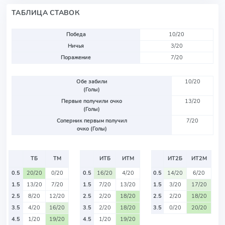
ТАБЛИЦА СТАВОК
Победа
10/20
Ничья
3/20
Поражение
7/20
Обе забили
10/20
(Голы)
Первые получили очко
13/20
(Голы)
Соперник первым получил
7/20
очко (Голы)
ТБ
ТМ
ИТБ
ИТМ
ИТ2Б
ИТ2М
0.5
20/20
0/20
0.5
16/20
4/20
0.5
14/20
6/20
1.5
13/20
7/20
1.5
7/20
13/20
1.5
3/20
17/20
2.5
8/20
12/20
2.5
2/20
18/20
2.5
2/20
18/20
3.5
4/20
16/20
3.5
2/20
18/20
3.5
0/20
20/20
4.5
1/20
19/20
4.5
1/20
19/20