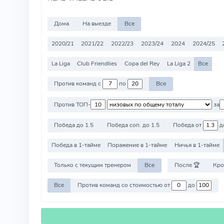
Дома
На выезде
Все
2020/21
2021/22
2022/23
2023/24
2024
2024/25
La Liga
Club Friendlies
Copa del Rey
La Liga 2
Все
Против команд с
по
Все
Против ТОП-
за
Победа до 1.5
Победа соп. до 1.5
Победа от
д
Победа в 1-тайме
Поражение в 1-тайме
Ничья в 1-тайме
Только с текущим тренером
Все
После 🏆
Кро
Все
Против команд со стоимостью от
до