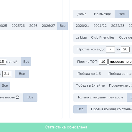
Дома
На выезде
Все
2025
2025/26
2026
2026/27
Все
2020/21
2021/22
2022/23
2
La Liga
Club Friendlies
Copa de
Против команд с
по
матчей
Все
Против ТОП-
о
Все
Победа до 1.5
Победа соп. д
Все
Победа в 1-тайме
Поражение в 
ме после 🏆
Все
Только с текущим тренером
Все
Статистика обновлена