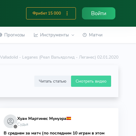
Войти
Фрибет 15 000
Прогнозы
Инструменты
Матчи
 Valladolid - Leganes (Реал Вальядолид - Леганес) 02.01.2020
Читать статью
Смотреть видео
Хуан Мартинес Мунуэра
Судья
⬤
В среднем за матч (по последним 10 играм в этом