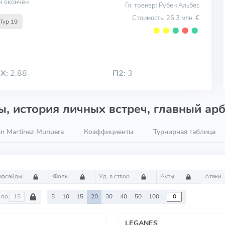
ч окончен
Гл. тренер: Рубен Альбес
Стоимость: 26.3 млн. €
Тур 19
⬤
⬤
⬤
⬤
⬤
Х:
2.88
П2:
3
, история личных встреч, главный арб
n Martinez Munuera
Коэффициенты
Турнирная таблица
Офсайды
Фолы
Уд. в створ
Ауты
Атаки
по
5
10
15
20
30
40
50
100
LEGANES