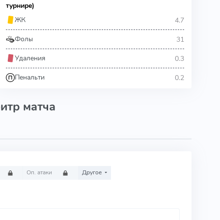
турнире)
4.7
ЖК
31
Фолы
0.3
Удаления
0.2
Пенальти
итр матча
Оп. атаки
Другое