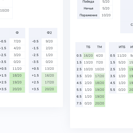
Победа
5/20
Ничья
5/20
10/20
Поражение
10/20
С
Ф
Ф2
-0.5
7/20
-0.5
9/20
ТБ
ТМ
ИТБ
И
-1.5
4/20
-1.5
2/20
-2.5
3/20
-2.5
1/20
0.5
16/20
4/20
0.5
11/20
9
-3.5
0/20
-3.5
0/20
1.5
13/20
7/20
1.5
5/20
15
+0.5
11/20
+0.5
13/20
2.5
10/20
10/20
2.5
1/20
19
+1.5
18/20
+1.5
16/20
3.5
3/20
17/20
3.5
1/20
19
+2.5
19/20
+2.5
17/20
4.5
2/20
18/20
4.5
1/20
19
+3.5
20/20
+3.5
20/20
5.5
1/20
19/20
5.5
0/20
20
6.5
1/20
19/20
7.5
0/20
20/20