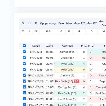
Макс
В
Н
П
Ср. разница
Макс
Мин
Макс ИТ
Мин ИТ
Со
7
4
9
0.1
6
0
4
0
4
Сезон
Дата
Хозяева
ИТ
1
ИТ
2
Г
FRIC
(26)
05.08
Gimnastica
0
3
Rea
FRIC
(26)
01.08
Groningen
1
0
Rea
FRIC
(26)
29.07
Real Valla
4
1
CD
FRIC
(26)
25.07
Real Valla
0
0
G
SPA2
(25/26)
31.05
Almeria
(3)
1
0
Real 
SPA2
(25/26)
24.05
Real Valla
(16)
0
2
Depo
86
SPA2
(25/26)
16.05
Racing San
(1)
4
1
Real Va
SPA2
(25/26)
09.05
Real Valla
(15)
2
0
Real Za
SPA2
(25/26)
03.05
Las Palmas
(5)
2
1
Real 
SPA2
(25/26)
25.04
Real Valla
(17)
1
0
Real 