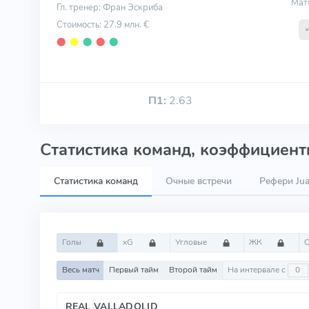
Мат
Гл. тренер: Фран Эскриба
Стоимость: 27.9 млн. €
⬤
⬤
⬤
⬤
⬤
П1:
2.63
Статистика команд, коэффициенты
Статистика команд
Очные встречи
Рефери Jua
Голы
xG
Угловые
ЖК
Весь матч
Первый тайм
Второй тайм
На интервале с
REAL VALLADOLID