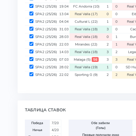
SPA2
(25/26)
19.04
FC Andorra
(10)
1
0
Real 
SPA2
(25/26)
13.04
Real Valla
(17)
0
0
Ei
SPA2
(25/26)
04.04
Cultural L
(22)
1
0
Real 
SPA2
(25/26)
31.03
Real Valla
(18)
3
0
Ca
SPA2
(25/26)
28.03
Real Valla
(18)
0
1
Bu
SPA2
(25/26)
22.03
Mirandes
(22)
2
1
Real 
SPA2
(25/26)
14.03
Real Valla
(18)
3
2
Leg
SPA2
(25/26)
07.03
Malaga
(5)
3
3
Real 
56
SPA2
(25/26)
28.02
Real Valla
(19)
1
0
SD H
SPA2
(25/26)
22.02
Sporting G
(9)
2
2
Real 
ТАБЛИЦА СТАВОК
Победа
7/20
Обе забили
(Голы)
Ничья
4/20
Первые получили очко