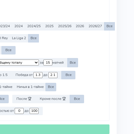
023/24
2024
2024/25
2025
2025/26
2026
2026/27
Все
l Rey
La Liga 2
Все
Все
за
матчей
Все
о 1.5
Победа от
до
Все
1-тайме
Ничья в 1-тайме
Все
Все
После 🏆
Кроме после 🏆
Все
Против команд со стоимостью от
до