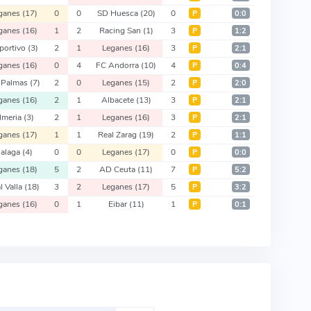
ganes
(17)
0
0
SD Huesca
(20)
0
Р
0:0
ganes
(16)
1
2
Racing San
(1)
3
Р
1:2
portivo
(3)
2
1
Leganes
(16)
3
Р
2:1
ganes
(16)
0
4
FC Andorra
(10)
4
Р
0:4
 Palmas
(7)
2
0
Leganes
(15)
2
Р
2:0
ganes
(16)
2
1
Albacete
(13)
3
Р
2:1
lmeria
(3)
2
1
Leganes
(16)
3
Р
2:1
ganes
(17)
1
1
Real Zarag
(19)
2
Р
1:1
alaga
(4)
0
0
Leganes
(17)
0
Р
0:0
ganes
(18)
5
2
AD Ceuta
(11)
7
Р
5:2
l Valla
(18)
3
2
Leganes
(17)
5
Р
3:2
ganes
(16)
0
1
Eibar
(11)
1
Р
0:1