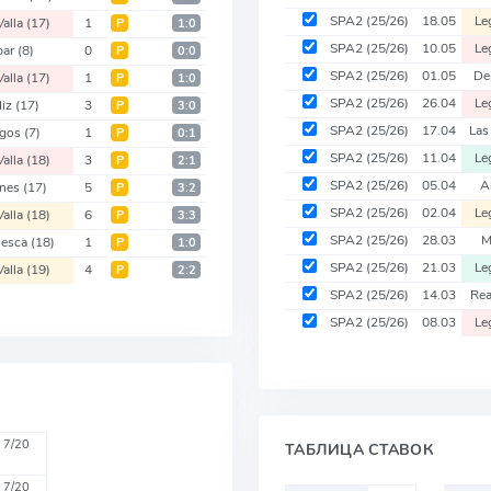
SPA2
(25/26)
18.05
Le
Valla
(17)
1
Р
1:0
SPA2
(25/26)
10.05
Le
bar
(8)
0
Р
0:0
SPA2
(25/26)
01.05
De
Valla
(17)
1
Р
1:0
SPA2
(25/26)
26.04
Le
diz
(17)
3
Р
3:0
SPA2
(25/26)
17.04
Las
rgos
(7)
1
Р
0:1
SPA2
(25/26)
11.04
Le
Valla
(18)
3
Р
2:1
SPA2
(25/26)
05.04
A
anes
(17)
5
Р
3:2
SPA2
(25/26)
02.04
Le
Valla
(18)
6
Р
3:3
SPA2
(25/26)
28.03
M
uesca
(18)
1
Р
1:0
SPA2
(25/26)
21.03
Le
Valla
(19)
4
Р
2:2
SPA2
(25/26)
14.03
Rea
SPA2
(25/26)
08.03
Le
7/20
ТАБЛИЦА СТАВОК
7/20