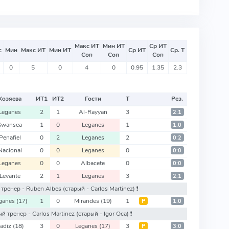
Макс ИТ
Мин ИТ
Ср ИТ
с
Мин
Макс ИТ
Мин ИТ
Ср ИТ
Ср. Т
Соп
Соп
Соп
0
5
0
4
0
0.95
1.35
2.3
Хозяева
ИТ
1
ИТ
2
Гости
Т
Рез.
Leganes
2
1
Al-Rayyan
3
2:1
Swansea
1
0
Leganes
1
1:0
Penafiel
0
2
Leganes
2
0:2
Nacional
0
0
Leganes
0
0:0
Leganes
0
0
Albacete
0
0:0
Levante
2
1
Leganes
3
2:1
й тренер - Ruben Albes
(старый - Carlos Martinez)
❗️
ganes
(17)
1
0
Mirandes
(19)
1
Р
1:0
вый тренер - Carlos Martinez
(старый - Igor Oca)
❗️
adiz
(18)
3
0
Leganes
(17)
3
Р
3:0