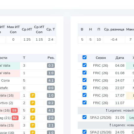
 ИТ
Мин ИТ
Ср ИТ
Ср ИТ
Ср. Т
В
Н
П
Ср. разница
Мак
п
Соп
Соп
0
1.25
1.15
2.4
5
5
10
-0.4
7
ости
Т
Рез.
Сезон
Дата
l Valla
3
FRIC
(26)
04.08
0:3
l Valla
1
FRIC
(26)
01.08
1:0
 Coria
5
FRIC
(26)
24.07
4:1
etafe
0
FRIC
(26)
22.07
0:0
Valla
(16)
1
FRIC
(26)
17.07
Р
1:0
rtivo
(2)
2
FRIC
(26)
11.07
Р
0:2
lla
(16)
5
❗️ Leganes: новы
59
Р
4:1
SPA2
(25/26)
31.05
Le
rag
(21)
2
82
Р
2:0
❗️ Leganes: но
Valla
(15)
3
Р
2:1
SPA2
(25/26)
24.05
C
Socie
(16)
1
Р
1:0