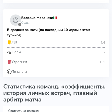
Валерио Маранези
Судья
⬤
В среднем за матч (по последним 10 играм в этом
турнире)
4.4
ЖК
-
Фолы
0.1
Удаления
-
Пенальти
Статистика команд, коэффициенты,
история личных встреч, главный
арбитр матча
Статистика команд