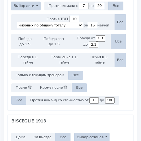
Выбор лиги
Против команд с
по
Все
Против ТОП-
Все
за
матчей
Победа от
Победа
Победа соп.
Все
до 1.5
до 1.5
до
Победа в 1-
Поражение в 1-
Ничья в 1-
Все
тайме
тайме
тайме
Только с текущим тренером
Все
После 🏆
Кроме после 🏆
Все
Все
Против команд со стоимостью от
до
BISCEGLIE 1913
Дома
На выезде
Все
Выбор сезонов