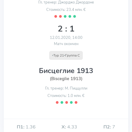
Гл. тренер: Джорджо Джордоне
Стоимость: 23.4 млн. €
⬤
⬤
⬤
⬤
⬤
2 : 1
12.01.2020, 14:00
Матч окончен
Тур 21
Группа С
Бисцеглие 1913
(Bisceglie 1913)
Гл. тренер: М. Пиццулли
Стоимость: 1.0 млн. €
⬤
⬤
⬤
⬤
⬤
П1:
1.36
Х:
4.33
П2:
7