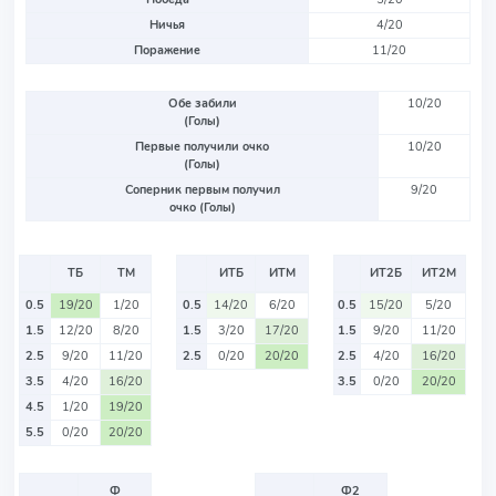
Ничья
4/20
Поражение
11/20
Обе забили
10/20
(Голы)
Первые получили очко
10/20
(Голы)
Соперник первым получил
9/20
очко (Голы)
ТБ
ТМ
ИТБ
ИТМ
ИТ2Б
ИТ2М
0.5
19/20
1/20
0.5
14/20
6/20
0.5
15/20
5/20
1.5
12/20
8/20
1.5
3/20
17/20
1.5
9/20
11/20
2.5
9/20
11/20
2.5
0/20
20/20
2.5
4/20
16/20
3.5
4/20
16/20
3.5
0/20
20/20
4.5
1/20
19/20
5.5
0/20
20/20
Ф
Ф2