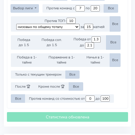
Выбор лиги
Против команд с
по
Все
Против ТОП-
Все
за
матчей
Победа от
Победа
Победа соп.
Все
до 1.5
до 1.5
до
Победа в 1-
Поражение в 1-
Ничья в 1-
Все
тайме
тайме
тайме
Только с текущим тренером
Все
После 🏆
Кроме после 🏆
Все
Все
Против команд со стоимостью от
до
Статистика обновлена