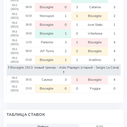
(20/21)
ITA3
Bisceglie
0
3
Catania
3
06.03
(20/21)
ITA3
Monopoli
1
1
Bisceglie
2
02.03
(20/21)
ITA3
Bisceglie
0
1
Juve Stabi
1
26.02
(20/21)
ITA3
Bisceglie
1
0
Viterbese
1
16.02
(20/21)
ITA3
Palermo
3
1
Bisceglie
4
12.02
(20/21)
ITA3
AP Turris
2
2
Bisceglie
4
06.02
(20/21)
ITA3
Bisceglie
1
1
Avellino
2
02.02
(20/21)
❗️ Bisceglie 1913: новый тренер - Aldo Papagni
(старый - Sergio La Cava)
❗️
ITA3
Cavese
3
1
Bisceglie
4
30.01
(20/21)
ITA3
Bisceglie
0
0
Foggia
0
23.01
(20/21)
ТАБЛИЦА СТАВОК
Победа
5/20