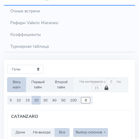
Очные встречи
Рефери Valerio Maranesi
Коэффициенты
Турнирная таблица
На интервале с
по
Весь
Первый
Второй
матч
тайм
тайм
5
10
15
20
30
40
50
100
CATANZARO
Дома
На выезде
Все
Выбор сезонов