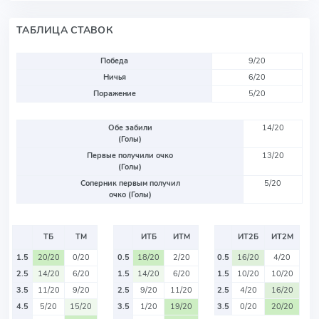
ТАБЛИЦА СТАВОК
Победа
9/20
Ничья
6/20
Поражение
5/20
Обе забили
14/20
(Голы)
Первые получили очко
13/20
(Голы)
Соперник первым получил
5/20
очко (Голы)
ТБ
ТМ
ИТБ
ИТМ
ИТ2Б
ИТ2М
1.5
20/20
0/20
0.5
18/20
2/20
0.5
16/20
4/20
2.5
14/20
6/20
1.5
14/20
6/20
1.5
10/20
10/20
3.5
11/20
9/20
2.5
9/20
11/20
2.5
4/20
16/20
4.5
5/20
15/20
3.5
1/20
19/20
3.5
0/20
20/20