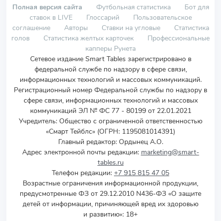
Полная версия сайта
Футбольная статистика
Бот для
ставок в LIVE
Глоссарий
Пользовательское
соглашение
Авторы
Ставки на угловые
Статистика
голов
Статистика желтых карточек
Профессиональные
капперы Рунета
Сетевое издание Smart Tables зарегистрировано в
федеральной службе по надзору в сфере связи,
информационных технологий и массовых коммуникаций.
Регистрационный номер Федеральной службы по надзору в
сфере связи, информационных технологий и массовых
коммуникаций ЭЛ № ФС 77 - 80199 от 22.01.2021
Учредитель
:
Общество с ограниченной ответственностью
«Смарт Тейблс» (ОГРН: 1195081014391)
Главный редактор: Ордынец А.О.
Адрес электронной почты редакции:
marketing@smart-
tables.ru
Телефон редакции:
+7 915 815 47 05
Возрастные ограничения информационной продукции,
предусмотренные ФЗ от 29.12.2010 N436-ФЗ «О защите
детей от информации, причиняющей вред их здоровью
и развитию»: 18+