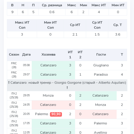
В
Н
П
Ср. разница
Макс
Мин
Макс ИТ
Мин ИТ
9
6
5
0.6
6
2
4
0
Макс ИТ
Мин ИТ
Ср ИТ
Ср ИТ
Ср. Т
Соп
Соп
Соп
3
0
2.1
1.5
3.6
ИТ
ИТ
Сезон
Дата
Хозяева
Гости
Т
1
2
FRIC
Catanzaro
3
0
Giugliano
3
05.08
(26)
FRIC
Catanzaro
3
1
Paradiso
4
29.07
(26)
❗️ Catanzaro: новый тренер - Giorgio Gorgone
(старый - Alberto Aquilani)
❗️
ITA2
Monza
0
2
Catanzaro
2
29.05
(25/26)
ITA2
Catanzaro
0
2
Monza
2
24.05
(25/26)
ITA2
Palermo
2
0
Catanzaro
2
90,90
20.05
(25/26)
ITA2
Catanzaro
3
0
Palermo
3
17.05
(25/26)
ITA2
Catanzaro
3
0
Avellino
3
12.05