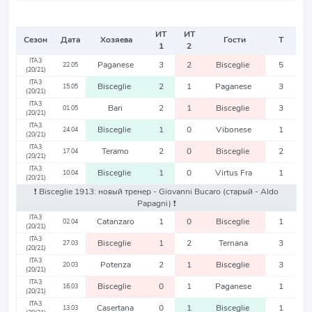
ИТ
ИТ
Сезон
Дата
Хозяева
Гости
Т
1
2
ITA3
Paganese
3
2
Bisceglie
5
22.05
(20/21)
ITA3
Bisceglie
2
1
Paganese
3
15.05
(20/21)
ITA3
Bari
2
1
Bisceglie
3
01.05
(20/21)
ITA3
Bisceglie
1
0
Vibonese
1
24.04
(20/21)
ITA3
Teramo
2
0
Bisceglie
2
17.04
(20/21)
ITA3
Bisceglie
1
0
Virtus Fra
1
10.04
(20/21)
❗️ Bisceglie 1913: новый тренер - Giovanni Bucaro
(старый - Aldo
Papagni)
❗️
ITA3
Catanzaro
1
0
Bisceglie
1
02.04
(20/21)
ITA3
Bisceglie
1
2
Ternana
3
27.03
(20/21)
ITA3
Potenza
2
1
Bisceglie
3
20.03
(20/21)
ITA3
Bisceglie
0
1
Paganese
1
16.03
(20/21)
ITA3
Casertana
0
1
Bisceglie
1
13.03