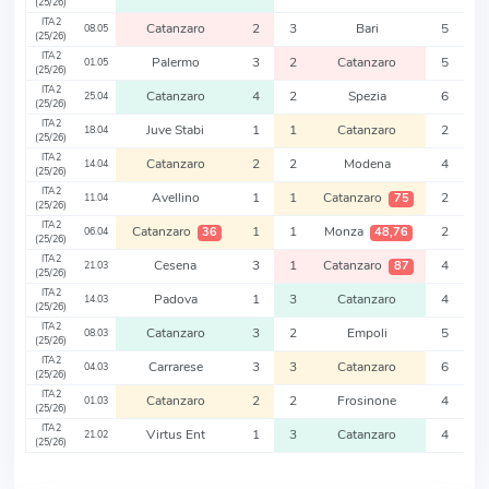
(25/26)
ITA2
Catanzaro
2
3
Bari
5
08.05
(25/26)
ITA2
Palermo
3
2
Catanzaro
5
01.05
(25/26)
ITA2
Catanzaro
4
2
Spezia
6
25.04
(25/26)
ITA2
Juve Stabi
1
1
Catanzaro
2
18.04
(25/26)
ITA2
Catanzaro
2
2
Modena
4
14.04
(25/26)
ITA2
Avellino
1
1
Catanzaro
2
75
11.04
(25/26)
ITA2
Catanzaro
1
1
Monza
2
36
48,76
06.04
(25/26)
ITA2
Cesena
3
1
Catanzaro
4
87
21.03
(25/26)
ITA2
Padova
1
3
Catanzaro
4
14.03
(25/26)
ITA2
Catanzaro
3
2
Empoli
5
08.03
(25/26)
ITA2
Carrarese
3
3
Catanzaro
6
04.03
(25/26)
ITA2
Catanzaro
2
2
Frosinone
4
01.03
(25/26)
ITA2
Virtus Ent
1
3
Catanzaro
4
21.02
(25/26)