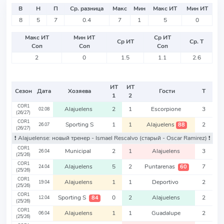
В
Н
П
Ср. разница
Макс
Мин
Макс ИТ
Мин ИТ
8
5
7
0.4
7
1
5
0
Макс ИТ
Мин ИТ
Ср ИТ
Ср ИТ
Ср. Т
Соп
Соп
Соп
2
0
1.5
1.1
2.6
ИТ
ИТ
Сезон
Дата
Хозяева
Гости
Т
1
2
COR1
Alajuelens
2
1
Escorpione
3
02.08
(26/27)
COR1
Sporting S
1
1
Alajuelens
2
88
26.07
(26/27)
❗️ Alajuelense: новый тренер - Ismael Rescalvo
(старый - Oscar Ramirez)
❗️
COR1
Municipal
2
1
Alajuelens
3
26.04
(25/26)
COR1
Alajuelens
5
2
Puntarenas
7
60
24.04
(25/26)
COR1
Alajuelens
1
1
Deportivo
2
19.04
(25/26)
COR1
Sporting S
0
2
Alajuelens
2
84
12.04
(25/26)
COR1
Alajuelens
1
1
Guadalupe
2
06.04
(25/26)