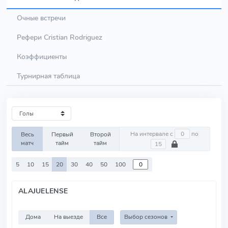
Очные встречи
Рефери Cristian Rodriguez
Коэффициенты
Турнирная таблица
На интервале с
по
Весь
Первый
Второй
матч
тайм
тайм
5
10
15
20
30
40
50
100
ALAJUELENSE
Дома
На выезде
Все
Выбор сезонов