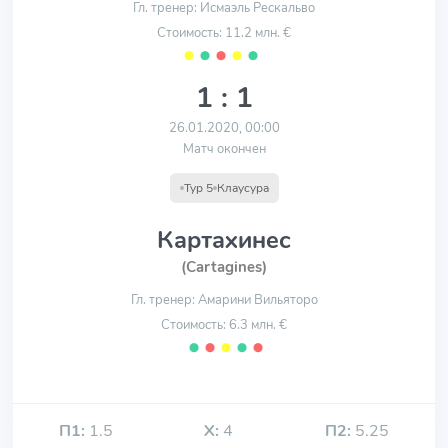
Гл. тренер: Исмаэль Рескальво
Стоимость: 11.2 млн. €
⬤
⬤
⬤
⬤
⬤
1 : 1
26.01.2020, 00:00
Матч окончен
Тур 5
Клаусура
Картахинес
(Cartagines)
Гл. тренер: Амарини Вильяторо
Стоимость: 6.3 млн. €
⬤
⬤
⬤
⬤
⬤
П1:
1.5
Х:
4
П2:
5.25