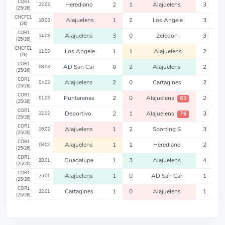
COR1
Herediano
2
1
Alajuelens
3
22.03
(25/26)
CNCFCL
Alajuelens
1
2
Los Angele
3
18.03
(26)
COR1
Alajuelens
3
0
Zeledon
3
14.03
(25/26)
CNCFCL
Los Angele
1
1
Alajuelens
2
11.03
(26)
COR1
AD San Car
0
2
Alajuelens
2
08.03
(25/26)
COR1
Alajuelens
2
0
Cartagines
2
04.03
(25/26)
COR1
Puntarenas
2
0
Alajuelens
2
63
01.03
(25/26)
COR1
Deportivo
2
1
Alajuelens
3
76
22.02
(25/26)
COR1
Alajuelens
1
2
Sporting S
3
16.02
(25/26)
COR1
Alajuelens
1
1
Herediano
2
08.02
(25/26)
COR1
Guadalupe
1
3
Alajuelens
4
28.01
(25/26)
COR1
Alajuelens
1
0
AD San Car
1
25.01
(25/26)
COR1
Cartagines
1
0
Alajuelens
1
22.01
(25/26)