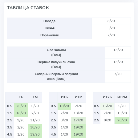
ТАБЛИЦА СТАВОК
Победа
8/20
Ничья
5/20
Поражение
7/20
Обе забили
13/20
(Голы)
Первые получили очко
13/20
(Голы)
Соперник первым получил
7/20
очко (Голы)
ТБ
ТМ
ИТБ
ИТМ
ИТ2Б
ИТ2М
0.5
20/20
0/20
0.5
18/20
2/20
0.5
15/20
5/20
1.5
18/20
2/20
1.5
7/20
13/20
1.5
7/20
13/20
2.5
9/20
11/20
2.5
3/20
17/20
2.5
0/20
20/20
3.5
2/20
18/20
3.5
1/20
19/20
4.5
1/20
19/20
4.5
1/20
19/20