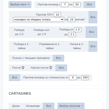
Выбор лиги
Против команд с
по
Все
Против ТОП-
Все
за
матчей
Победа от
Победа
Победа соп.
Все
до 1.5
до 1.5
до
Победа в 1-
Поражение в 1-
Ничья в 1-
Все
тайме
тайме
тайме
Только с текущим тренером
Все
После 🏆
Кроме после 🏆
Все
Все
Против команд со стоимостью от
до
CARTAGINES
Дома
На выезде
Все
Выбор сезонов