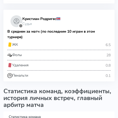
Кристиан Родригес
Судья
⬤
В среднем за матч (по последним 10 играм в этом
турнире)
6.5
ЖК
28
Фолы
0.8
Удаления
0.1
Пенальти
Статистика команд, коэффициенты,
история личных встреч, главный
арбитр матча
Статистика команд