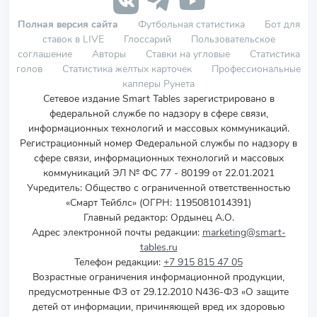
Полная версия сайта
Футбольная статистика
Бот для
ставок в LIVE
Глоссарий
Пользовательское
соглашение
Авторы
Ставки на угловые
Статистика
голов
Статистика желтых карточек
Профессиональные
капперы Рунета
Сетевое издание Smart Tables зарегистрировано в
федеральной службе по надзору в сфере связи,
информационных технологий и массовых коммуникаций.
Регистрационный номер Федеральной службы по надзору в
сфере связи, информационных технологий и массовых
коммуникаций ЭЛ № ФС 77 - 80199 от 22.01.2021
Учредитель
:
Общество с ограниченной ответственностью
«Смарт Тейблс» (ОГРН: 1195081014391)
Главный редактор: Ордынец А.О.
Адрес электронной почты редакции:
marketing@smart-
tables.ru
Телефон редакции:
+7 915 815 47 05
Возрастные ограничения информационной продукции,
предусмотренные ФЗ от 29.12.2010 N436-ФЗ «О защите
детей от информации, причиняющей вред их здоровью