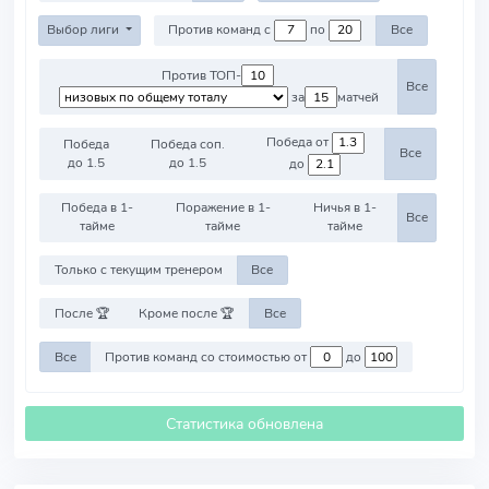
Выбор лиги
Против команд с
по
Все
Против ТОП-
Все
за
матчей
Победа от
Победа
Победа соп.
Все
до 1.5
до 1.5
до
Победа в 1-
Поражение в 1-
Ничья в 1-
Все
тайме
тайме
тайме
Только с текущим тренером
Все
После 🏆
Кроме после 🏆
Все
Все
Против команд со стоимостью от
до
Статистика обновлена