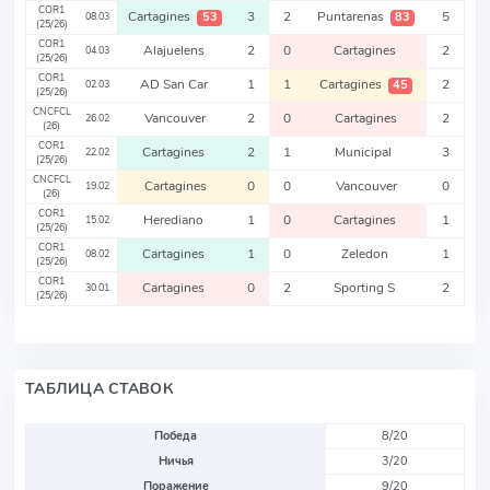
COR1
Cartagines
3
2
Puntarenas
5
53
83
08.03
(25/26)
COR1
Alajuelens
2
0
Cartagines
2
04.03
(25/26)
COR1
AD San Car
1
1
Cartagines
2
45
02.03
(25/26)
CNCFCL
Vancouver
2
0
Cartagines
2
26.02
(26)
COR1
Cartagines
2
1
Municipal
3
22.02
(25/26)
CNCFCL
Cartagines
0
0
Vancouver
0
19.02
(26)
COR1
Herediano
1
0
Cartagines
1
15.02
(25/26)
COR1
Cartagines
1
0
Zeledon
1
08.02
(25/26)
COR1
Cartagines
0
2
Sporting S
2
30.01
(25/26)
ТАБЛИЦА СТАВОК
Победа
8/20
Ничья
3/20
Поражение
9/20