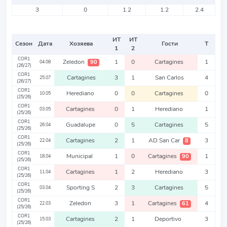
3
0
1.2
1.2
2.4
ИТ
ИТ
Сезон
Дата
Хозяева
Гости
Т
1
2
COR1
Zeledon
1
0
Cartagines
1
90
04.08
(26/27)
COR1
Cartagines
3
1
San Carlos
4
25.07
(26/27)
COR1
Herediano
0
0
Cartagines
0
10.05
(25/26)
COR1
Cartagines
0
1
Herediano
1
03.05
(25/26)
COR1
Guadalupe
0
5
Cartagines
5
26.04
(25/26)
COR1
Cartagines
2
1
AD San Car
3
8
22.04
(25/26)
COR1
Municipal
1
0
Cartagines
1
90
18.04
(25/26)
COR1
Cartagines
1
2
Herediano
3
11.04
(25/26)
COR1
Sporting S
2
3
Cartagines
5
03.04
(25/26)
COR1
Zeledon
3
1
Cartagines
4
61
22.03
(25/26)
COR1
Cartagines
2
1
Deportivo
3
15.03
(25/26)