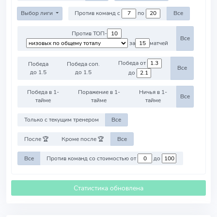
Выбор лиги
Против команд с
по
Все
Против ТОП-
Все
за
матчей
Победа от
Победа
Победа соп.
Все
до 1.5
до 1.5
до
Победа в 1-
Поражение в 1-
Ничья в 1-
Все
тайме
тайме
тайме
Только с текущим тренером
Все
После 🏆
Кроме после 🏆
Все
Все
Против команд со стоимостью от
до
Статистика обновлена