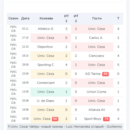
ИТ
ИТ
Сезон
Дата
Хозяева
Гости
Т
1
2
PER1
Atletico G
3
1
Univ. Cesa
4
02.11
(24)
PER1
Univ. Cesa
0
2
Carlos A.
2
27.10
(24)
PER1
Deportivo
2
1
Univ. Cesa
3
22.10
(24)
PER1
Univ. Cesa
2
2
Cienciano
4
18.10
(24)
PER1
Sporting C
4
1
Univ. Cesa
5
29.09
(24)
PER1
Univ. Cesa
0
0
AD Tarma
0
90
23.09
(24)
PER1
Comerciant
2
0
Univ. Cesa
2
18.09
(24)
PER1
Univ. Cesa
1
0
Union Come
1
13.09
(24)
PER1
U. de Depo
1
0
Univ. Cesa
1
25.08
(24)
PER1
Univ. Cesa
0
0
Alianza At
0
19.08
(24)
PER1
Univ. Cesa
2
2
Sport Boys
4
90
76
16.08
(24)
❗️ Univ. Cesar Vallejo: новый тренер - Luis Hernandez
(старый - Guillermo