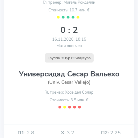
Гл. тренер: Мигель Ронделли
Стоимость: 10.7 млн. €
⬤
⬤
⬤
⬤
⬤
0 : 2
16.11.2020, 18:15
Матч окончен
Группа B
Тур 6
Клаусура
Универсидад Сесар Вальехо
(Univ. Cesar Vallejo)
Гл. тренер: Хосе дел Солар
Стоимость: 3.5 млн. €
⬤
⬤
⬤
⬤
⬤
П1:
2.8
Х:
3.2
П2:
2.25