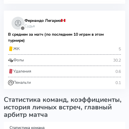
Фернандо Легарио
Судья
⬤
В среднем за матч (по последним 10 играм в этом
турнире)
5
ЖК
30.2
Фолы
0.6
Удаления
0.1
Пенальти
Статистика команд, коэффициенты,
история личных встреч, главный
арбитр матча
Статистика команд