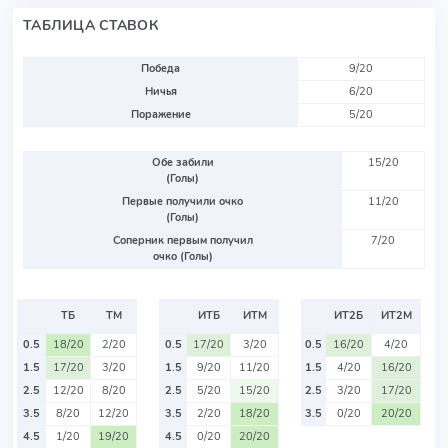
ТАБЛИЦА СТАВОК
Победа
9/20
Ничья
6/20
Поражение
5/20
Обе забили
15/20
(Голы)
Первые получили очко
11/20
(Голы)
Соперник первым получил
7/20
очко (Голы)
ТБ
ТМ
ИТБ
ИТМ
ИТ2Б
ИТ2М
0.5
18/20
2/20
0.5
17/20
3/20
0.5
16/20
4/20
1.5
17/20
3/20
1.5
9/20
11/20
1.5
4/20
16/20
2.5
12/20
8/20
2.5
5/20
15/20
2.5
3/20
17/20
3.5
8/20
12/20
3.5
2/20
18/20
3.5
0/20
20/20
4.5
1/20
19/20
4.5
0/20
20/20