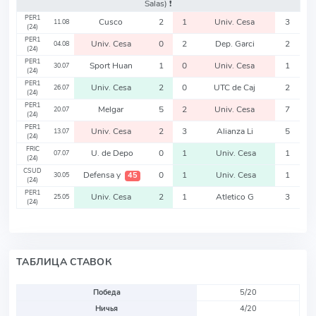
Salas)
❗️
PER1
Cusco
2
1
Univ. Cesa
3
11.08
(24)
PER1
Univ. Cesa
0
2
Dep. Garci
2
04.08
(24)
PER1
Sport Huan
1
0
Univ. Cesa
1
30.07
(24)
PER1
Univ. Cesa
2
0
UTC de Caj
2
26.07
(24)
PER1
Melgar
5
2
Univ. Cesa
7
20.07
(24)
PER1
Univ. Cesa
2
3
Alianza Li
5
13.07
(24)
FRIC
U. de Depo
0
1
Univ. Cesa
1
07.07
(24)
CSUD
Defensa y
0
1
Univ. Cesa
1
45
30.05
(24)
PER1
Univ. Cesa
2
1
Atletico G
3
25.05
(24)
ТАБЛИЦА СТАВОК
Победа
5/20
Ничья
4/20