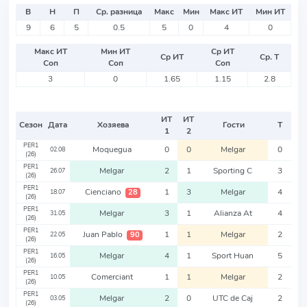
В
Н
П
Ср. разница
Макс
Мин
Макс ИТ
Мин ИТ
9
6
5
0.5
5
0
4
0
Макс ИТ
Мин ИТ
Ср ИТ
Ср ИТ
Ср. Т
Соп
Соп
Соп
3
0
1.65
1.15
2.8
ИТ
ИТ
Сезон
Дата
Хозяева
Гости
Т
1
2
PER1
Moquegua
0
0
Melgar
0
02.08
(26)
PER1
Melgar
2
1
Sporting C
3
26.07
(26)
PER1
Cienciano
1
3
Melgar
4
28
18.07
(26)
PER1
Melgar
3
1
Alianza At
4
31.05
(26)
PER1
Juan Pablo
1
1
Melgar
2
90
22.05
(26)
PER1
Melgar
4
1
Sport Huan
5
16.05
(26)
PER1
Comerciant
1
1
Melgar
2
10.05
(26)
PER1
Melgar
2
0
UTC de Caj
2
03.05
(26)