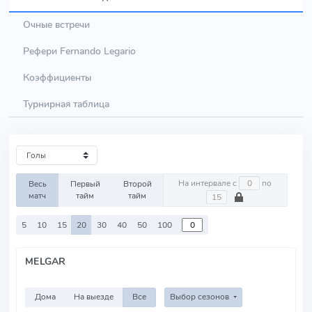
Очные встречи
Рефери Fernando Legario
Коэффициенты
Турнирная таблица
На интервале с
по
Весь
Первый
Второй
матч
тайм
тайм
5
10
15
20
30
40
50
100
MELGAR
Дома
На выезде
Все
Выбор сезонов