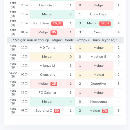
PER1
Dep. Garci
1
0
Melgar
1
28.04
(26)
PER1
Melgar
2
1
U. de Depo
3
19.04
(26)
PER1
Sport Boys
1
3
Melgar
4
75,82
82,82
15.04
(26)
PER1
Melgar
1
3
Cusco
4
85
04.04
(26)
❗️ Melgar: новый тренер - Miguel Rondelli
(старый - Juan Reynoso)
❗️
PER1
AD Tarma
1
1
Melgar
2
20.03
(26)
PER1
Melgar
0
0
Atletico G
0
15.03
(26)
PER1
Alianza Li
3
1
Melgar
4
10.03
(26)
CSUD
Cienciano
1
1
Melgar
2
06.03
(26)
PER1
Melgar
1
2
Deportivo
3
25
27.02
(26)
PER1
FC Cajamar
3
1
Melgar
4
21.02
(26)
PER1
Melgar
4
0
Moquegua
4
15.02
(26)
PER1
Sporting C
1
2
Melgar
3
60
76
08.02
(26)