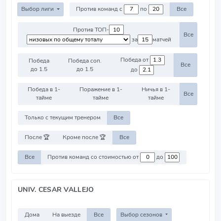
Выбор лиги
Против команд с
по
Все
Против ТОП-
Все
за
матчей
Победа от
Победа
Победа соп.
Все
до 1.5
до 1.5
до
Победа в 1-
Поражение в 1-
Ничья в 1-
Все
тайме
тайме
тайме
Только с текущим тренером
Все
После 🏆
Кроме после 🏆
Все
Все
Против команд со стоимостью от
до
UNIV. CESAR VALLEJO
Дома
На выезде
Все
Выбор сезонов